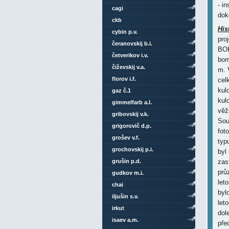
- i
cagi
dok
ckb
His
cybin p.v.
pro
čeranovskij b.i.
BOK
četverikov i.v.
bom
čiževskij v.a.
m. 
florov i.f.
cel
kul
gaz č.1
kul
gimmelfarb a.l.
věž
gribovskij v.k.
Sou
grigorovič d.p.
fot
grošev v.f.
typ
grochovskij p.i.
byl
grušin p.d.
zas
prů
gudkov m.i.
let
chai
byl
iljušin s.v.
let
irkut
dol
isaev a.m.
pře