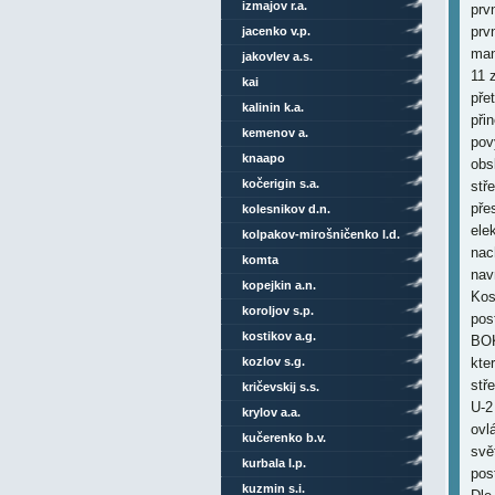
izmajov r.a.
prv
prv
jacenko v.p.
man
jakovlev a.s.
11 
kai
pře
kalinin k.a.
při
kemenov a.
pov
knaapo
obs
kočerigin s.a.
stř
pře
kolesnikov d.n.
ele
kolpakov-mirošničenko l.d.
nac
komta
nav
kopejkin a.n.
Kos
koroljov s.p.
pos
kostikov a.g.
BOK
kozlov s.g.
kte
stř
kričevskij s.s.
U-2 
krylov a.a.
ovl
kučerenko b.v.
svě
kurbala l.p.
pos
kuzmin s.i.