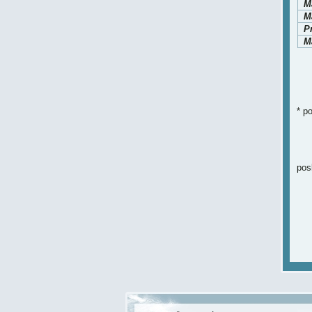
M
Ma
P
Ma
* p
pos