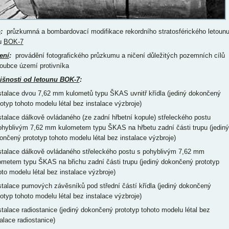
p
:
průzkumná a bombardovací modifikace rekordního stratosférického letoun
u
BOK-7
ení
:
provádění fotografického průzkumu a ničení důležitých pozemních cílů
loubce území protivníka
išnosti od letounu BOK-7
:
nstalace dvou 7,62 mm kulometů typu ŠKAS uvnitř křídla (jediný dokončený
totyp tohoto modelu létal bez instalace výzbroje)
nstalace dálkově ovládaného (ze zadní hřbetní kopule) střeleckého postu
ohyblivým 7,62 mm kulometem typu ŠKAS na hřbetu zadní části trupu (jediný
ončený prototyp tohoto modelu létal bez instalace výzbroje)
nstalace dálkově ovládaného střeleckého postu s pohyblivým 7,62 mm
ometem typu ŠKAS na břichu zadní části trupu (jediný dokončený prototyp
oto modelu létal bez instalace výzbroje)
nstalace pumových závěsníků pod střední částí křídla (jediný dokončený
totyp tohoto modelu létal bez instalace výzbroje)
nstalace radiostanice (jediný dokončený prototyp tohoto modelu létal bez
talace radiostanice)