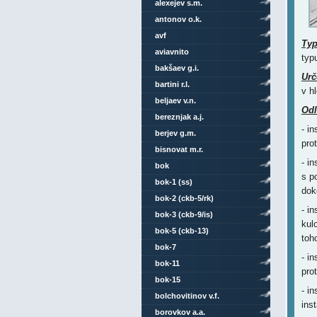
alexejev s.m.
antonov o.k.
avf
Ty
aviavnito
typ
bakšaev g.i.
Urč
bartini r.l.
v h
beljaev v.n.
Odl
bereznjak a.j.
- i
berjev g.m.
pro
bisnovat m.r.
- i
bok
s p
bok-1 (ss)
dok
bok-2 (ckb-5/rk)
- i
bok-3 (ckb-9/is)
kul
bok-5 (ckb-13)
toh
bok-7
- i
bok-11
pro
bok-15
- i
bolchovitinov v.f.
ins
borovkov a.a.