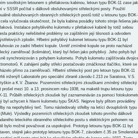
ním sovětským letounem s přetlakovou kabinou, letoun typu BOK-11 zase ja
ní v SSSR počítal s dálkově obsluhovanými střeleckými posty. Použití
uálně obsluhovaných obranných střeleckých postů totiž u letounu typu BOK-
zcela vylučovala skutečnost, že byla kabina posádky tohoto stroje řešena jak
tlaková. Instalace pohyblivého kulometu v přetlakové kabině by totiž sebou
nesla prakticky neřešitelné problémy se zajištěním její těsnosti a odvodem
ýstřelových zplodin. Hřbetní pohyblivý kulomet letounu typu BOK-11 byl
luhován ze zadní hřbetní kopule. Uvnitř zmíněné kopule se proto nacházel
elecký zaměřovač (kolimátor), který byl řešen jako pohyblivý. Jeho pohyb byl
sně synchronizován s pohybem kulometu. Pohyb kulometu zajišťovala dvojic
ktromotorů. K zahájení palby střelci postačovalo zmáčknout tlačítko, které se
házelo přímo za zaměřovači. Hřbetní střelecký post pro letoun typu BOK-11
rhli inženýři Laboratoře pro speciální zbraně závodu č.213 ze Saratova, V.S.
tyškin a K.V. Žbanov. Pozemními střeleckými zkouškami zmíněný střelecký
t prošel mezi 10. a 13. prosincem roku 1938, na maketě trupu letounu typu
-11. Průběh střeleckých zkoušek byl zaznamenáván za pomoci fotokulomet
rý byl uchycen k hlavni kulometu typu ŠKAS. Nejprve byly přitom prováděny
elby na nepohyblivý terč. Tomu následovaly střelby na letící dvouplošník typu
(
Mule
). Výsledky pozemních střeleckých zkoušek tohoto prvního dálkově
ádaného leteckého obranného střeleckého postu s elektrickým pohonem na
tě bylo možné považovat za uspokojivé. Prototyp letounu typu BOK-11 byl
taven, stejně jako prototyp letounu typu BOK-7, závodem č.35 ze Smolenska