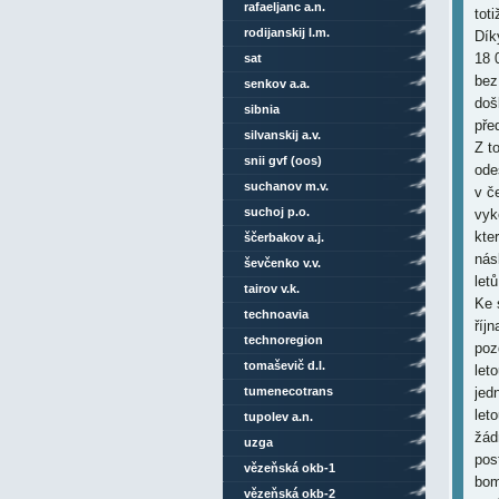
rafaeljanc a.n.
tot
rodijanskij l.m.
Dík
18 
sat
bez
senkov a.a.
doš
sibnia
pře
silvanskij a.v.
Z t
snii gvf (oos)
ode
suchanov m.v.
v č
suchoj p.o.
vyk
kte
ščerbakov a.j.
nás
ševčenko v.v.
let
tairov v.k.
Ke 
technoavia
říj
technoregion
poz
tomaševič d.l.
let
tumenecotrans
jed
let
tupolev a.n.
žád
uzga
pos
vězeňská okb-1
bom
vězeňská okb-2