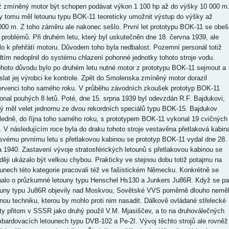
iž zmíněný motor být schopen podávat výkon 1 100 hp až do výšky 10 000 m
y tomu měl letounu typu BOK-11 teoreticky umožnit výstup do výšky až
000 m. Z toho záměru ale nakonec sešlo. První let prototypu BOK-11 se obeš
 problémů. Při druhém letu, který byl uskutečněn dne 18. června 1939, ale
lo k přehřátí motoru. Důvodem toho byla nedbalost. Pozemní personál totiž
dtím nedoplnil do systému chlazení pohonné jednotky tohoto stroje vodu.
ohoto důvodu bylo po druhém letu nutné motor z prototypu BOK-11 sejmout a
slat jej výrobci ke kontrole. Zpět do Smolenska zmíněný motor dorazil
ervenci toho samého roku. V průběhu závodních zkoušek prototyp BOK-11
onal pouhých 8 letů. Poté, dne 15. srpna 1939 byl odevzdán R.F. Bajdukovi,
rý měl velet jednomu ze dvou rekordních speciálů typu BOK-15. Bajdukov
ledně, do října toho samého roku, s prototypem BOK-11 vykonal 19 cvičných
ů. V následujícím roce byla do draku tohoto stroje vestavěna přetlaková kabin
svému prvnímu letu s přetlakovou kabinou se prototyp BOK-11 vydal dne 28.
na 1940. Zastavení vývoje stratosférických letounů s přetlakovou kabinou se
ději ukázalo být velkou chybou. Prakticky ve stejnou dobu totiž potajmu na
ounech této kategorie pracovali též ve fašistickém Německu. Konkrétně se
nalo o průzkumné letouny typu Henschel Hs130 a Junkers Ju86R. Když se p
ouny typu Ju86R objevily nad Moskvou, Sovětské VVS poměrně dlouho nemě
nou techniku, kterou by mohlo proti nim nasadit. Dálkově ovládané střelecké
ty přitom v SSSR jako druhý použil V.M. Mjasiščev, a to na druhoválečných
bardovacích letounech typu DVB-102 a Pe-2I. Vývoj těchto strojů ale rovněž