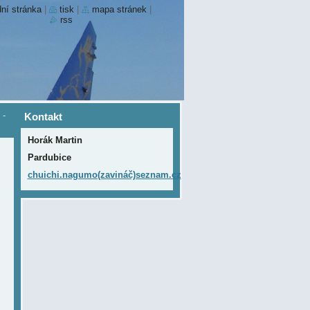
ní stránka
|
tisk
|
mapa stránek
|
rss
-
Kontakt
Horák Martin
Pardubice
chuichi.nagumo(zavináč)seznam.cz