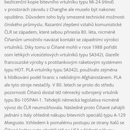
bezlicenční kopie bitevního vrtulníku typu Mi-24 (
Hind
)
v prostorách závodu z Changhe ale muselo být nakonec
opuštěno. Důvodem toho byly omezené technické možnosti
čínského průmyslu. Razantní zlepšení vztahů komunistické
ČLR se západem, které sebou přinesla 80. léta, nicméně
Číňanům umožnilo navázat kontakt se západními výrobci
vrtulníků. Díky tomu si Číňané mohli v roce 1988 pořídit
osm lehkých víceúčelových vrtulníků typu SA342L
Gazelle
francouzské výroby s protitankovým raketovým systémem
typu HOT. PLA vrtulníky typu SA342L používalo zejména
k hlídkování podél hranic s neklidným Afghánistánem. PLA
ale tyto stroje nestačily. V 80. letech se proto do středu
pozornosti Číňanů dostal též německý ozbrojený vrtulník
typu Bö-105PAH-1. Tehdejší německá legislativa nicméně
vývoz do ČLR neumožňovala. Následně proto Číňané zahájili
jednání s Italy ohledně nákupu bitevních speciálů typu A-129
Mangusta
. Vzhledem k pomalému postupu ze strany Italů se