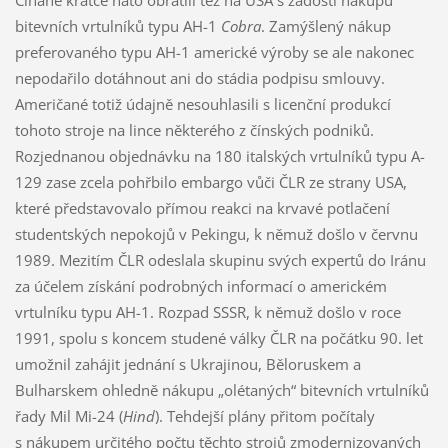
Číňané krátce nato obrátili též na USA s žádostí nákupu
bitevních vrtulníků typu AH-1
Cobra
. Zamýšlený nákup
preferovaného typu AH-1 americké výroby se ale nakonec
nepodařilo dotáhnout ani do stádia podpisu smlouvy.
Američané totiž údajně nesouhlasili s licenční produkcí
tohoto stroje na lince některého z čínských podniků.
Rozjednanou objednávku na 180 italských vrtulníků typu A-
129 zase zcela pohřbilo embargo vůči ČLR ze strany USA,
které představovalo přímou reakci na krvavé potlačení
studentských nepokojů v Pekingu, k němuž došlo v červnu
1989. Mezitím ČLR odeslala skupinu svých expertů do Iránu
za účelem získání podrobných informací o americkém
vrtulníku typu AH-1. Rozpad SSSR, k němuž došlo v roce
1991, spolu s koncem studené války ČLR na počátku 90. let
umožnil zahájit jednání s Ukrajinou, Běloruskem a
Bulharskem ohledně nákupu „olétaných“ bitevních vrtulníků
řady Mil Mi-24 (
Hind
). Tehdejší plány přitom počítaly
s nákupem určitého počtu těchto strojů zmodernizovaných