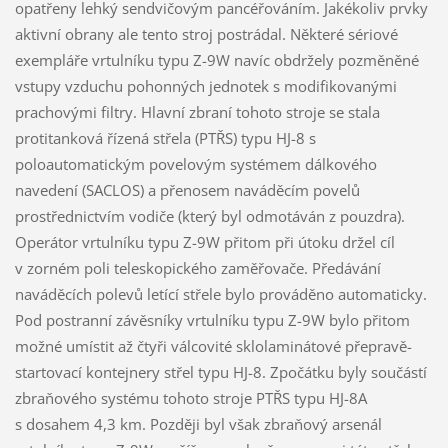
opatřeny lehký sendvičovým pancéřováním. Jakékoliv prvky
aktivní obrany ale tento stroj postrádal. Některé sériové
exempláře vrtulníku typu Z-9W navíc obdržely pozměněné
vstupy vzduchu pohonných jednotek s modifikovanými
prachovými filtry. Hlavní zbraní tohoto stroje se stala
protitanková řízená střela (PTŘS) typu HJ-8 s
poloautomatickým povelovým systémem dálkového
navedení (SACLOS) a přenosem naváděcím povelů
prostřednictvím vodiče (který byl odmotáván z pouzdra).
Operátor vrtulníku typu Z-9W přitom při útoku držel cíl
v zorném poli teleskopického zaměřovače. Předávání
naváděcích polevů letící střele bylo prováděno automaticky.
Pod postranní závěsníky vrtulníku typu Z-9W bylo přitom
možné umístit až čtyři válcovité sklolaminátové přepravě-
startovací kontejnery střel typu HJ-8. Zpočátku byly součástí
zbraňového systému tohoto stroje PTŘS typu HJ-8A
s dosahem 4,3 km. Později byl však zbraňový arsenál