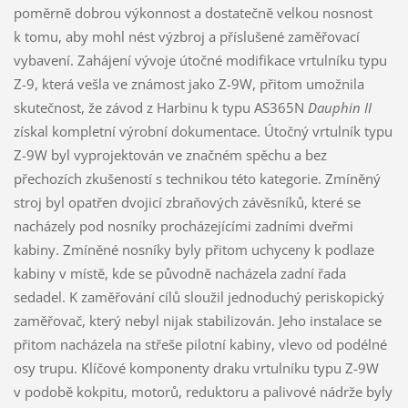
poměrně dobrou výkonnost a dostatečně velkou nosnost
k tomu, aby mohl nést výzbroj a příslušené zaměřovací
vybavení. Zahájení vývoje útočné modifikace vrtulníku typu
Z-9, která vešla ve známost jako Z-9W, přitom umožnila
skutečnost, že závod z Harbinu k typu AS365N
Dauphin II
získal kompletní výrobní dokumentace. Útočný vrtulník typu
Z-9W byl vyprojektován ve značném spěchu a bez
přechozích zkušeností s technikou této kategorie. Zmíněný
stroj byl opatřen dvojicí zbraňových závěsníků, které se
nacházely pod nosníky procházejícími zadními dveřmi
kabiny. Zmíněné nosníky byly přitom uchyceny k podlaze
kabiny v místě, kde se původně nacházela zadní řada
sedadel. K zaměřování cílů sloužil jednoduchý periskopický
zaměřovač, který nebyl nijak stabilizován. Jeho instalace se
přitom nacházela na střeše pilotní kabiny, vlevo od podélné
osy trupu. Klíčové komponenty draku vrtulníku typu Z-9W
v podobě kokpitu, motorů, reduktoru a palivové nádrže byly