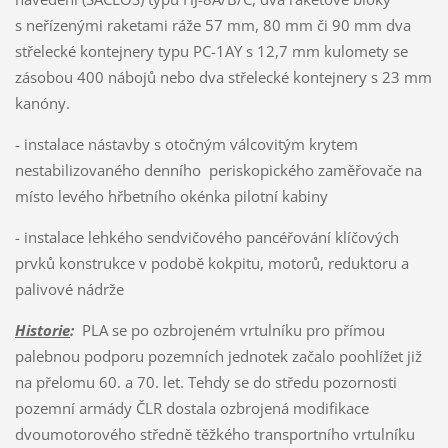
s neřízenými raketami ráže 57 mm, 80 mm či 90 mm dva
střelecké kontejnery typu PC-1AY s 12,7 mm kulomety se
zásobou 400 nábojů nebo dva střelecké kontejnery s 23 mm
kanóny.
- instalace nástavby s otočným válcovitým krytem
nestabilizovaného denního periskopického zaměřovače na
místo levého hřbetního okénka pilotní kabiny
- instalace lehkého sendvičového pancéřování klíčových
prvků konstrukce v podobě kokpitu, motorů, reduktoru a
palivové nádrže
Historie
:
PLA se po ozbrojeném vrtulníku pro přímou
palebnou podporu pozemních jednotek začalo poohlížet již
na přelomu 60. a 70. let. Tehdy se do středu pozornosti
pozemní armády ČLR dostala ozbrojená modifikace
dvoumotorového středně těžkého transportního vrtulníku