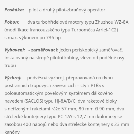
Posádka:
pilot a druhý pilot-zbraňový operátor
Pohon:
dva turbohřídelové motory typu Zhuzhou WZ-8A
(modifikace francouzského typu Turboméca Arriel-1C2)
s max. výkonem po 736 hp
Vybavení:
- zaměřovací:
jeden periskopický zaměřovač,
instalovaný na stropě pilotní kabiny, vlevo od podélné osy
trupu
Výzbroj:
podvěsná výzbroj, přepravovaná na dvou
postranních trupových závěsnících – čtyři PTŘS s
poloautomatickým povelovým systémem dálkového
navedení (SACLOS) typu HJ-8A/B/C, dva raketové bloky
s neřízenými raketami ráže 57 mm, 80 mm či 90 mm, dva
střelecké kontejnery typu PC-1AY s 12,7 mm kulomety se
zásobou 400 nábojů nebo dva střelecké kontejnery s 23 mm
kanóny