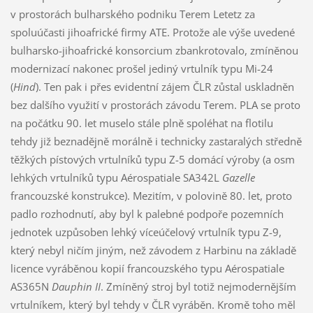
v prostorách bulharského podniku Terem Letetz za
spoluúčasti jihoafrické firmy ATE. Protože ale výše uvedené
bulharsko-jihoafrické konsorcium zbankrotovalo, zmíněnou
modernizací nakonec prošel jediný vrtulník typu Mi-24
(
Hind
). Ten pak i přes evidentní zájem ČLR zůstal uskladněn
bez dalšího využití v prostorách závodu Terem. PLA se proto
na počátku 90. let muselo stále plně spoléhat na flotilu
tehdy již beznadějně morálně i technicky zastaralých středně
těžkých pístových vrtulníků typu Z-5 domácí výroby (a osm
lehkých vrtulníků typu Aérospatiale SA342L
Gazelle
francouzské konstrukce). Mezitím, v polovině 80. let, proto
padlo rozhodnutí, aby byl k palebné podpoře pozemních
jednotek uzpůsoben lehký víceúčelový vrtulník typu Z-9,
který nebyl ničím jiným, než závodem z Harbinu na základě
licence vyráběnou kopií francouzského typu Aérospatiale
AS365N
Dauphin II
. Zmíněný stroj byl totiž nejmodernějším
vrtulníkem, který byl tehdy v ČLR vyráběn. Kromě toho měl