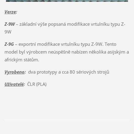
Verze
:
Z-9W
– základní výše popsaná modifikace vrtulníku typu Z-
9W
Z-9G
– exportní modifikace vrtulníku typu Z-9W. Tento
model byl výrobcem neúspěšně nabízen několika asijským a
africkým státům.
Vyrobeno
:
dva prototypy a cca 80 sériových strojů
Uživatelé
:
ČLR (PLA)