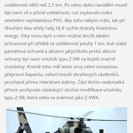
vzdálenosti větší než 2,5 km. Po celou dobu navádění musel
být navíc cíl v přímé viditelnosti, což zvyšovalo riziko
sestřelení nepřátelskou PVO. Aby toho nebylo málo, tak při
dlouhém letu střely řady HJ-8 rychle ztrácely kinetickou
energii. Díky tomu bylo s nimi možné docílit ideální
průraznost při střelbě ze vzdálenosti pouhý 1 km. Kuli slabé
pancéřové ochraně a absenci jakýchkoliv prvků aktivní
ochrany byl navíc vrtulník typu Z-9W na bojišti značně
zranitelný. Kromě toho měl tento stroj velmi omezenou
přepravní kapacitu, neboť nosník zbraňových závěsníků,
procházel přímo interiérem kabiny. Část těchto nedostatků
přitom pozbývala následující útočná modifikace vrtulníku
typu Z-9B, která vešla ve známost jako Z-9WA.