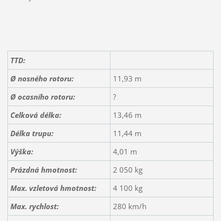
TTD:
Ø nosného rotoru:
11,93 m
Ø ocasního rotoru:
?
Celková délka:
13,46 m
Délka trupu:
11,44 m
Výška:
4,01 m
Prázdná hmotnost:
2 050 kg
Max. vzletová hmotnost:
4 100 kg
Max. rychlost:
280 km/h