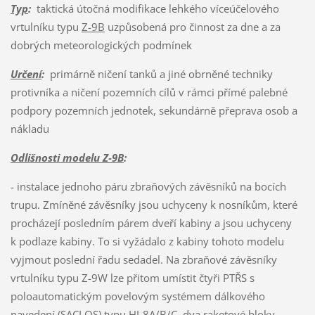
Typ
:
taktická útočná modifikace lehkého víceúčelového
vrtulníku typu
Z-9B
uzpůsobená pro činnost za dne a za
dobrých meteorologických podmínek
Určení
:
primárně ničení tanků a jiné obrněné techniky
protivníka a ničení pozemních cílů v rámci přímé palebné
podpory pozemních jednotek, sekundárně přeprava osob a
nákladu
Odlišnosti modelu Z-9B
:
- instalace jednoho páru zbraňových závěsníků na bocích
trupu. Zmíněné závěsníky jsou uchyceny k nosníkům, které
procházejí posledním párem dveří kabiny a jsou uchyceny
k podlaze kabiny. To si vyžádalo z kabiny tohoto modelu
vyjmout poslední řadu sedadel. Na zbraňové závěsníky
vrtulníku typu Z-9W lze přitom umístit čtyři PTŘS s
poloautomatickým povelovým systémem dálkového
navedení (SACLOS) typu HJ-8A/B/C, dva raketové bloky