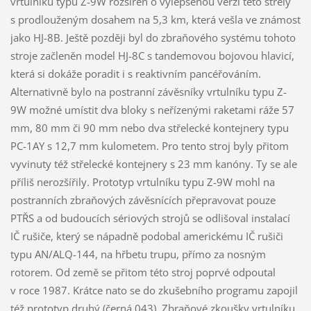
vrtulníku typu Z-9W rozšířen o vylepšenou verzi této střely
s prodlouženým dosahem na 5,3 km, která vešla ve známost
jako HJ-8B. Ještě později byl do zbraňového systému tohoto
stroje začleněn model HJ-8C s tandemovou bojovou hlavicí,
která si dokáže poradit i s reaktivním pancéřováním.
Alternativně bylo na postranní závěsníky vrtulníku typu Z-
9W možné umístit dva bloky s neřízenými raketami ráže 57
mm, 80 mm či 90 mm nebo dva střelecké kontejnery typu
PC-1AY s 12,7 mm kulometem. Pro tento stroj byly přitom
vyvinuty též střelecké kontejnery s 23 mm kanóny. Ty se ale
příliš nerozšířily. Prototyp vrtulníku typu Z-9W mohl na
postranních zbraňových závěsnících přepravovat pouze
PTŘS a od budoucích sériových strojů se odlišoval instalací
IČ rušiče, který se nápadně podobal americkému IČ rušiči
typu AN/ALQ-144, na hřbetu trupu, přímo za nosným
rotorem. Od země se přitom této stroj poprvé odpoutal
v roce 1987. Krátce nato se do zkušebního programu zapojil
též prototyp druhý (černá 043). Zbraňové zkoušky vrtulníku