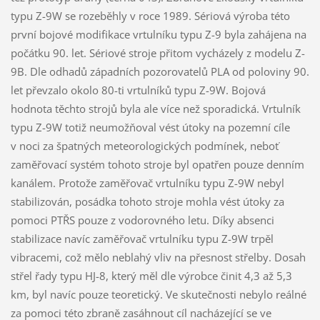
typu Z-9W se rozeběhly v roce 1989. Sériová výroba této
první bojové modifikace vrtulníku typu Z-9 byla zahájena na
počátku 90. let. Sériové stroje přitom vycházely z modelu Z-
9B. Dle odhadů západních pozorovatelů PLA od poloviny 90.
let převzalo okolo 80-ti vrtulníků typu Z-9W. Bojová
hodnota těchto strojů byla ale více než sporadická. Vrtulník
typu Z-9W totiž neumožňoval vést útoky na pozemní cíle
v noci za špatných meteorologických podmínek, neboť
zaměřovací systém tohoto stroje byl opatřen pouze denním
kanálem. Protože zaměřovač vrtulníku typu Z-9W nebyl
stabilizován, posádka tohoto stroje mohla vést útoky za
pomoci PTŘS pouze z vodorovného letu. Díky absenci
stabilizace navíc zaměřovač vrtulníku typu Z-9W trpěl
vibracemi, což mělo neblahý vliv na přesnost střelby. Dosah
střel řady typu HJ-8, který měl dle výrobce činit 4,3 až 5,3
km, byl navíc pouze teoretický. Ve skutečnosti nebylo reálné
za pomoci této zbraně zasáhnout cíl nacházející se ve