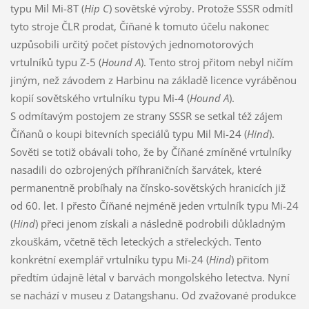
typu Mil Mi-8T (
Hip C
) sovětské výroby. Protože SSSR odmítl
tyto stroje ČLR prodat, Číňané k tomuto účelu nakonec
uzpůsobili určitý počet pístových jednomotorových
vrtulníků typu Z-5 (
Hound A
). Tento stroj přitom nebyl ničím
jiným, než závodem z Harbinu na základě licence vyráběnou
kopií sovětského vrtulníku typu Mi-4 (
Hound A
).
S odmítavým postojem ze strany SSSR se setkal též zájem
Číňanů o koupi bitevních speciálů typu Mil Mi-24 (
Hind
).
Sověti se totiž obávali toho, že by Číňané zmíněné vrtulníky
nasadili do ozbrojených příhraničních šarvátek, které
permanentně probíhaly na čínsko-sovětských hranicích již
od 60. let. I přesto Číňané nejméně jeden vrtulník typu Mi-24
(
Hind
) přeci jenom získali a následně podrobili důkladným
zkouškám, včetně těch leteckých a střeleckých. Tento
konkrétní exemplář vrtulníku typu Mi-24 (
Hind
) přitom
předtím údajně létal v barvách mongolského letectva. Nyní
se nachází v museu z Datangshanu. Od zvažované produkce