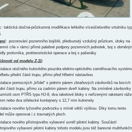
p
:
taktická útočná-průzkumná modifikace lehkého víceúčelového vrtulníku ty
1
ení
:
pozorování pozemního bojiště, předsunutý vzdušný průzkum, útoky na
emní cíle v rámci přímé palebné podpory pozemních jednotek, boj s obrněný
idly protivníka, protiteroristické operace a boj s pašeráky
išnosti od modelu Z-11
:
nstalace otočného kulovitého pouzdra elektro-optického zaměřovacího systém
hřbetu přední části trupu, přímo před hřbetní nástavbou
nstalace pomocných „křídel“ s jedním párem zbraňových závěsníků na bocích
ední části trupu, přímo za zadním párem dveří kabiny. Na zmíněné závěsníky
 umístit osm PTŘS typu HJ-8, dva raketové bloky s neřízenými raketami ráže
mm nebo dva střelecké kontejnery s 12,7 mm kulomety
nstalace nového lyžového podvozku s mírně větší výškou. Díky tomu tento
el může operovat i z travnatých ploch.
nstalace nového přístrojového vybavení uvnitř pilotní kabiny. Součástí
strojového vybavení pilotní kabiny tohoto modelu jsou též barevné multifunkčn