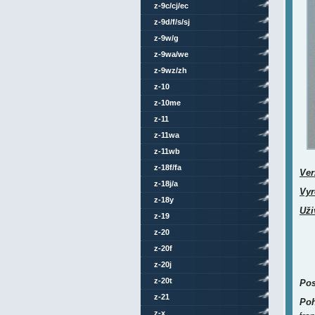
z-9c/cj/ec
z-9d/f/s/sj
z-9w/g
z-9wa/we
z-9wz/zh
z-10
z-10me
z-11
z-11wa
z-11wb
z-18f/fa
Ver
z-18j/a
Vyr
z-18y
Uži
z-19
z-20
z-20f
z-20j
z-20t
Pos
z-21
Poh
z-x