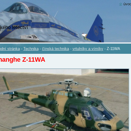
úvod
kého letectví
dní stránka
-
Technika
-
čínská technika
-
vrtulníky a vírníky
-
Z-11WA
hanghe Z-11WA