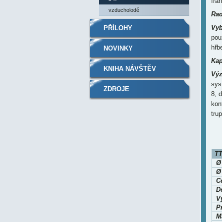
fra
vzducholodě
Rad
Vyb
PŘÍLOHY
pou
hřb
NOVINKY
Kap
KNIHA NÁVŠTĚV
Výz
sys
ZDROJE
8, 
kon
tru
TT
Ø
Ø
C
Dé
V
P
M