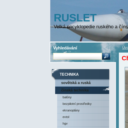
RUSLET
Velká encyklopedie ruského a číns
Vyhledávání
Úvo
C
TECHNIKA
sovětská a ruská
technika
čínská technika
balóny
bezpilotní prostředky
ekranoplány
evtol
hgv