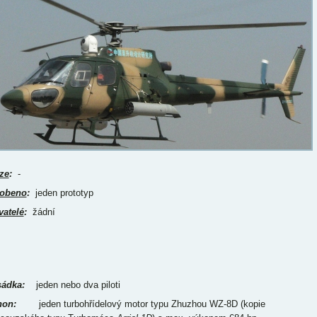
ze
:
-
obeno
:
jeden prototyp
vatelé
:
žádní
ádka:
jeden nebo dva piloti
on:
jeden turbohřídelový motor typu Zhuzhou WZ-8D (kopie