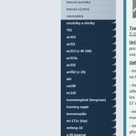
letecká technika
letecká výzbroj
raketoplány
vrtulníky a vírníky
Ty
701
Z-1
ac310
Urč
ac311
poz
ac313 (z-8f-100)
voz
ac313a
Odl
ac332
- i
ac352 (z-15)
na 
ahl
- i
ca109
stř
hc120
lze
hummingbird (fengniao)
57 
hunting eagle
- i
konveroplán
mod
mi-171c (hip)
- i
mifeng-16
pří
s-55 bearcat