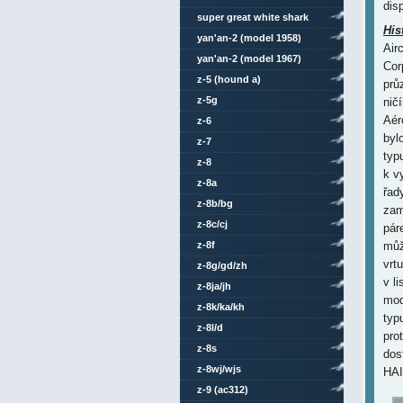
disp
super great white shark
His
yan'an-2 (model 1958)
Air
yan'an-2 (model 1967)
Corp
z-5 (hound a)
prů
z-5g
nič
Aér
z-6
byl
z-7
typ
z-8
k v
z-8a
řad
z-8b/bg
zam
z-8c/cj
pár
z-8f
můž
vrt
z-8g/gd/zh
v l
z-8ja/jh
mod
z-8k/ka/kh
typ
z-8l/d
pro
z-8s
dos
z-8wj/wjs
HAI
z-9 (ac312)