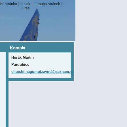
ní stránka
|
tisk
|
mapa stránek
|
rss
Kontakt
Horák Martin
Pardubice
chuichi.nagumo(zavináč)seznam.cz