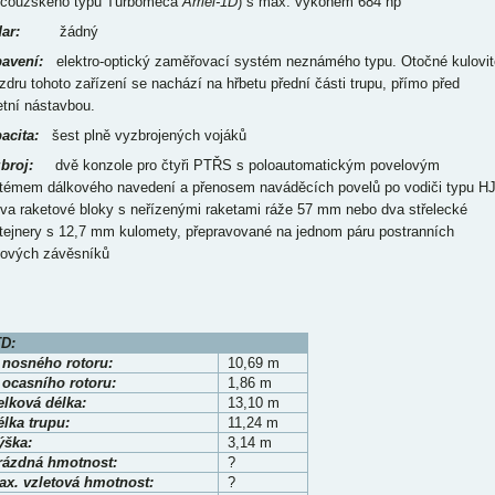
ncouzského typu Turboméca
Arriel-1D
) s max. výkonem 684 hp
ar:
žádný
avení:
elektro-optický zaměřovací systém neznámého typu. Otočné kulovit
zdru tohoto zařízení se nachází na hřbetu přední části trupu, přímo před
etní nástavbou.
acita:
šest plně vyzbrojených vojáků
broj:
dvě konzole pro čtyři PTŘS s poloautomatickým povelovým
témem dálkového navedení a přenosem naváděcích povelů po vodiči typu HJ
dva raketové bloky s neřízenými raketami ráže 57 mm nebo dva střelecké
tejnery s 12,7 mm kulomety, přepravované na jednom páru postranních
pových závěsníků
D:
 nosného rotoru:
10,69 m
 ocasního rotoru:
1,86 m
elková délka:
13,10 m
lka trupu:
11,24 m
ýška:
3,14 m
rázdná hmotnost:
?
ax. vzletová hmotnost:
?