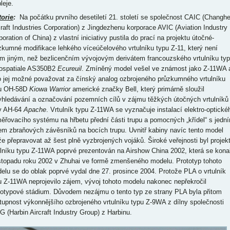
leje.
torie
:
Na počátku prvního desetiletí 21. století se společnost CAIC (Changh
craft Industries Corporation) z Jingdezhenu korporace AVIC (Aviation Industry
oration of China) z vlastní iniciativy pustila do prací na projektu útočné-
zkumné modifikace lehkého víceúčelového vrtulníku typu Z-11, který není
ím jiným, než bezlicenčním vývojovým derivátem francouzského vrtulníku ty
ospatiale AS350B2
Ecureuil
. Zmíněný model vešel ve známost jako Z-11WA 
o jej možné považovat za čínský analog ozbrojeného průzkumného vrtulníku
u OH-58D
Kiowa Warrior
americké značky Bell, který primárně sloužil
yhledávání a označování pozemních cílů v zájmu těžkých útočných vrtulníků
y AH-64
Apache
. Vrtulník typu Z-11WA se vyznačuje instalací elektro-optické
ěřovacího systému na hřbetu přední části trupu a pomocných „křídel“ s jedn
em zbraňových závěsníků na bocích trupu. Uvnitř kabiny navíc tento model
e přepravovat až šest plně vyzbrojených vojáků. Široké veřejnosti byl projek
ulníku typu Z-11WA poprvé prezentován na Airshow China 2002, která se kona
istopadu roku 2002 v Zhuhai ve formě zmenšeného modelu. Prototyp tohoto
elu se do oblak poprvé vydal dne 27. prosince 2004. Protože PLA o vrtulník
u Z-11WA neprojevilo zájem, vývoj tohoto modelu nakonec nepřekročil
totypové stádium. Důvodem nezájmu o tento typ ze strany PLA byla přitom
tupnost výkonnějšího ozbrojeného vrtulníku typu Z-9WA z dílny společnosti
G (Harbin Aircraft Industry Group) z Harbinu.