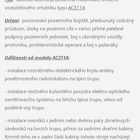
víceúčelového vrtulníku typu
AC311A
Určení
:
pozorování pozemního bojiště, předsunutý vzdušný
průzkum, útoky na pozemní cíle v rámci přímé palebné
podpory pozemních jednotek, boj s obrněnými vozidly
protivníka, protiteroristické operace a boj s pašeráky
Odlišnosti od modelu AC311A
:
- instalace rozměrného dielektrického krytu antény
povětrnostního radiolokátoru na špici trupu
- instalace otočného kulovitého pouzdra elektro-optického
zaměřovacího systému na břichu špice trupu, vlevo od
podélné osy trupu
- instalace nosníků s jedním nebo dvěma páry zbraňových
závěsníků na bocích trupu, přímo za zadními dveřmi kabiny.
Kromě toho se v zadní části kabiny tohoto stroje nacházejí