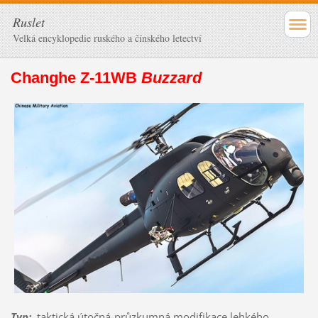
Ruslet
Velká encyklopedie ruského a čínského letectví
Changhe Z-11WB
Buzzard
Typ
:
taktická útočná-průzkumná modifikace lehkého