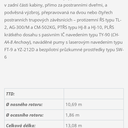
v zadní části kabiny, přímo za postranními dveřmi, a
podvěsná výzbroj, přepravovaná na dvou nebo čtyřech
postranních trupových závěsnících – protizemní ŘS typu TL-
2, AG-300/M a CM-502KG, PTŘS typu HJ-8 a HJ-10, PLŘS
krátkého dosahu s pasivním IČ navedením typu TY-90 (
CH-
AA-8 Anchovy
), naváděné pumy s laserovým navedením typu
FT-9 a YZ-212D a bezpilotní průzkumné prostředky typu SW-
6
TTD:
Ø nosného rotoru:
10,69 m
Ø ocasního rotoru:
1,86 m
Celková délka:
13,08 m