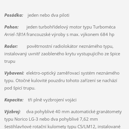
Posádka:
jeden nebo dva piloti
Pohon:
jeden turbohřídelový motor typu Turboméca
Arriel-1B1A
francouzské výroby s max. výkonem 684 hp
Radar:
povětrnostní radiolokátor neznámého typu,
instalovaný uvnitř zaobleného krytu vystupujícího ze špice
trupu
Vybavení:
elektro-optický zaměřovací systém neznámého
typu. Otočné kulovité pouzdru tohoto zařízení se nachází
pod špicí trupu.
Kapacita:
tři plně vyzbrojení vojáci
Výzbroj:
dva pohyblivé 40 mm automatické granátomety
typu Norico LG-3 nebo dva pohyblivé 7,62 mm
šestihlavňové rotační kulomety typu CS/LM12, instalované