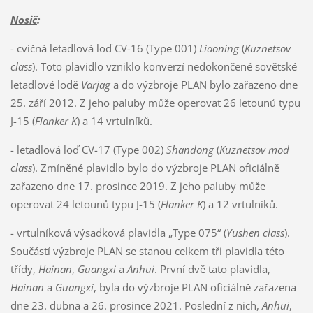
Nosič
:
- cvičná letadlová loď CV-16 (Type 001)
Liaoning
(
Kuznetsov
class
). Toto plavidlo vzniklo konverzí nedokončené sovětské
letadlové lodě
Varjag
a do výzbroje PLAN bylo zařazeno dne
25. září 2012. Z jeho paluby může operovat 26 letounů typu
J-15 (
Flanker K
) a 14 vrtulníků.
- letadlová loď CV-17 (Type 002)
Shandong
(
Kuznetsov mod
class
). Zmíněné plavidlo bylo do výzbroje PLAN oficiálně
zařazeno dne 17. prosince 2019. Z jeho paluby může
operovat 24 letounů typu J-15 (
Flanker K
) a 12 vrtulníků.
- vrtulníková výsadková plavidla „Type 075“ (
Yushen class
).
Součástí výzbroje PLAN se stanou celkem tři plavidla této
třídy,
Hainan
,
Guangxi
a
Anhui
. První dvě tato plavidla,
Hainan
a
Guangxi
, byla do výzbroje PLAN oficiálně zařazena
dne 23. dubna a 26. prosince 2021. Poslední z nich,
Anhui
,