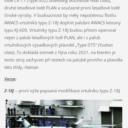
lodě CV-17 (Type 002)
Shandong
(
Kuznetsov mod class
),
druhé letadlové lodě PLAN a současně první letadlové lodě
čínské výroby. V budoucnosti by měly nepočetnou flotilu
AWACS vrtulníků typu Z-18J doplnit palubní AWACS letouny
typu KJ-600. Vrtulníky typu Z-18J budou přitom operovat
nejen z palub letadlových lodí PLAN, ale i z palub
vrtulníkových výsadkových plavidel „Type 075“ (
Yushen
class
). To dokládá snímek z října roku 2021, na kterém je
tento stroj zachycen při testech na palubě prvního a plavidla
této třídy,
Hainan
.
Verze
:
Z-18J
– první výše popsaná modifikace vrtulníku typu Z-18J