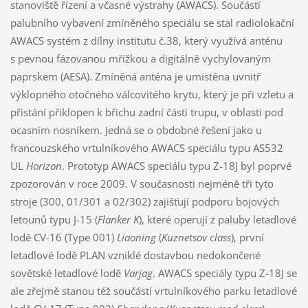
stanoviště řízení a včasné výstrahy (AWACS). Součástí
palubního vybavení zmíněného speciálu se stal radiolokační
AWACS systém z dílny institutu č.38, který využívá anténu
s pevnou fázovanou mřížkou a digitálně vychylovaným
paprskem (AESA). Zmíněná anténa je umístěna uvnitř
výklopného otočného válcovitého krytu, který je při vzletu a
přistání přiklopen k břichu zadní části trupu, v oblasti pod
ocasním nosníkem. Jedná se o obdobné řešení jako u
francouzského vrtulníkového AWACS speciálu typu AS532
UL
Horizon
. Prototyp AWACS speciálu typu Z-18J byl poprvé
zpozorován v roce 2009. V současnosti nejméně tři tyto
stroje (300, 01/301 a 02/302) zajišťují podporu bojových
letounů typu J-15 (
Flanker K
), které operují z paluby letadlové
lodě CV-16 (Type 001)
Liaoning
(
Kuznetsov class
), první
letadlové lodě PLAN vzniklé dostavbou nedokončené
sovětské letadlové lodě
Varjag
. AWACS speciály typu Z-18J se
ale zřejmě stanou též součástí vrtulníkového parku letadlové