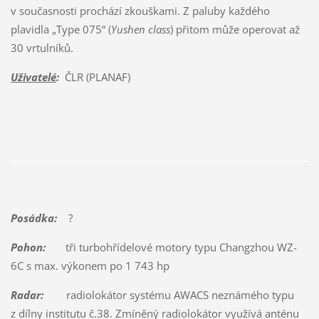
v současnosti prochází zkouškami. Z paluby každého
plavidla „Type 075“ (
Yushen class
) přitom může operovat až
30 vrtulníků.
Uživatelé
:
ČLR (PLANAF)
Posádka:
?
Pohon:
tři turbohřídelové motory typu Changzhou WZ-
6C s max. výkonem po 1 743 hp
Radar:
radiolokátor systému AWACS neznámého typu
z dílny institutu č.38. Zmíněný radiolokátor využívá anténu