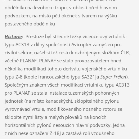
obdélníku na levoboku trupu, v oblasti před hlavním
podvozkem, na místo pěti okének s tvarem na výšku
postaveného obdélníku
Historie
:
Přestože byl středně těžký víceúčelový vrtulník
typu AC313 z dílny společnosti Avicopter zamýšlen pro
civilní sektor, našel si též cestu k ozbrojeným složkám ČLR,
včetně PLANAF. PLANAF se stalo provozovatelem hned
několika modifikací tohoto derivátu vojenského vrtulníku
typu Z-8 (kopie francouzského typu SA321Ja
Super Frélon
).
Společným znakem všech modifikací vrtulníku typu AC313
pro PLANAF se stala instalace tuzemských pohonných
jednotek (na místo kanadských), sklopitelného pylonu
vyrovnávací vrtule, modifikovaného nosného rotoru se
sklopitelnými listy a malých plováků na koncích
horizontálních pylonů nesoucích hlavní podvozky. Jedna
z nich nese označení Z-18J a zastává roli vzdušného