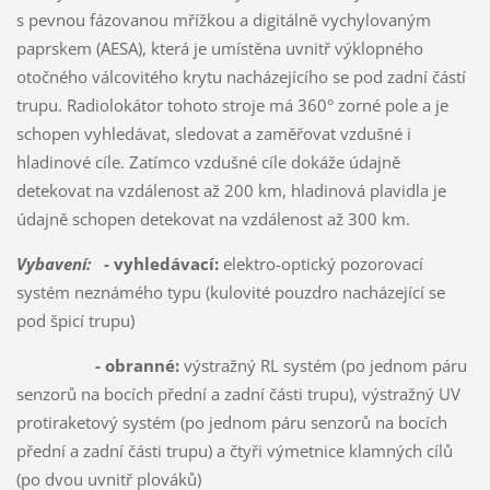
s pevnou fázovanou mřížkou a digitálně vychylovaným
paprskem (AESA), která je umístěna uvnitř výklopného
otočného válcovitého krytu nacházejícího se pod zadní částí
trupu. Radiolokátor tohoto stroje má 360° zorné pole a je
schopen vyhledávat, sledovat a zaměřovat vzdušné i
hladinové cíle. Zatímco vzdušné cíle dokáže údajně
detekovat na vzdálenost až 200 km, hladinová plavidla je
údajně schopen detekovat na vzdálenost až 300 km.
Vybavení:
- vyhledávací:
elektro-optický pozorovací
systém neznámého typu (kulovité pouzdro nacházející se
pod špicí trupu)
- obranné:
výstražný RL systém (po jednom páru
senzorů na bocích přední a zadní části trupu), výstražný UV
protiraketový systém (po jednom páru senzorů na bocích
přední a zadní části trupu) a čtyři výmetnice klamných cílů
(po dvou uvnitř plováků)