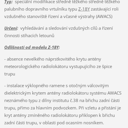
Typ
:
speciální modifikace středně těžkého středně těžkého
palubního dopravního vrtulníku typu
Z-18Y
zastávající roli
vzdušného stanoviště řízení a včasné výstrahy (AWACS)
Určení
:
vyhledávání a sledování vzdušných cílů a řízení
činnosti stíhacích letounů
Odlišnosti od modelu Z-18Y
:
- absence nevelkého náprstkovitého krytu antény
meteorologického radiolokátoru vystupujícího ze špice
trupu
- instalace výklopného ramene s otočným válcovitým
dielektrickým krytem antény radiolokátoru systému AWACS
neznámého typu z dílny institutu č.38 na břichu zadní části
trupu, přímo za hlavním podvozkem. Při vzletu a přistání je
kryt antény zmíněného radiolokátoru přiklopen k břichu
zadní části trupu, v oblasti pod ocasním nosníkem.