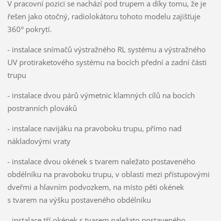
V pracovní pozici se nachází pod trupem a díky tomu, že je
řešen jako otočný, radiolokátoru tohoto modelu zajišťuje
360° pokrytí.
- instalace snímačů výstražného RL systému a výstražného
UV protiraketového systému na bocích přední a zadní části
trupu
- instalace dvou párů výmetnic klamných cílů na bocích
postranních plováků
- instalace navijáku na pravoboku trupu, přímo nad
nákladovými vraty
- instalace dvou okének s tvarem naležato postaveného
obdélníku na pravoboku trupu, v oblasti mezi přístupovými
dveřmi a hlavním podvozkem, na místo pěti okének
s tvarem na výšku postaveného obdélníku
- instalace tří okének s tvarem naležato postaveného