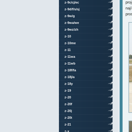
pro
z-9c/cj/ec
naj
z-9d/f/s/sj
pro
z-9w/g
z-9wa/we
z-9wz/zh
z-10
z-10me
z-11
z-11wa
z-11wb
z-18f/fa
z-18j/a
z-18y
z-19
z-20
z-20f
z-20j
z-20t
z-21
z-x