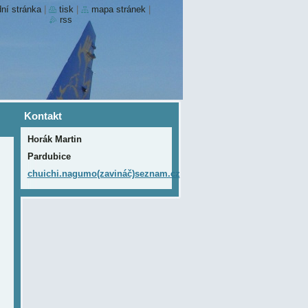
ní stránka
|
tisk
|
mapa stránek
|
rss
Kontakt
Horák Martin
Pardubice
chuichi.nagumo(zavináč)seznam.cz