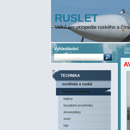
RUSLET
Velká encyklopedie ruského a číns
Vyhledávání
Úvo
Whi
A
TECHNIKA
sovětská a ruská
technika
čínská technika
balóny
bezpilotní prostředky
ekranoplány
evtol
hgv