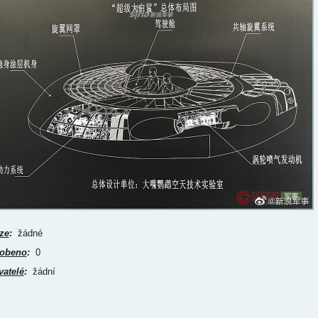
ze
:
žádné
obeno
:
0
vatelé
:
žádní