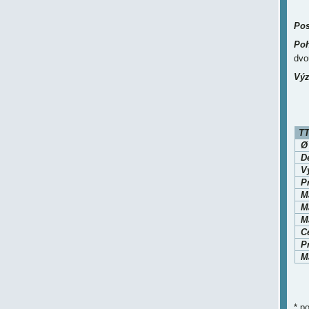
Pos
Poh
dvo
Výz
TT
D
V
P
M
Ma
Ma
Ce
P
Ma
* p