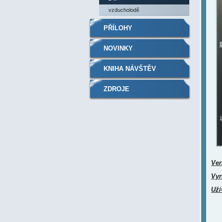
vzducholodě
PŘÍLOHY
NOVINKY
KNIHA NÁVŠTĚV
ZDROJE
Ver
Vyr
Uži