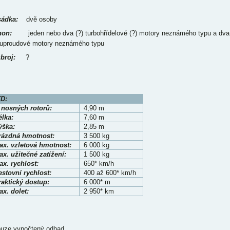
ádka:
dvě osoby
on:
jeden nebo dva (?) turbohřídelové (?) motory neznámého typu a dva
uproudové motory neznámého typu
broj:
?
D:
Ø
nosných rotorů
:
4,90 m
élka:
7,60 m
ýška:
2,85 m
rázdná hmotnost:
3 500 kg
ax. vzletová hmotnost:
6 000 kg
x. užitečné zatížení:
1 500 kg
x. rychlost:
650* km/h
stovní rychlost:
400 až 600* km/h
raktický dostup:
6 000* m
x. dolet:
2 950* km
ouze vypočtený odhad