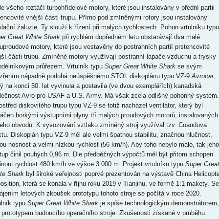
le všeho roztáčí turbohřídelové motory, které jsou instalovány v přední partii
tencovité vnější části trupu. Přímo pod zmíněnými rotory jsou instalovány
ulační žaluzie. Ty slouží k řízení při malých rychlostech. Pohon vrtulníku typu
er Great White Shark
při rychlém dopředném letu obstarávají dva malé
uproudové motory, které jsou vestavěny do postranních partií prstencovité
jší části trupu. Zmíněné motory využívají postranní lapače vzduchu a trysky
bdélníkovým průřezem. Vrtulník typu
Super Great White Shark
se svým
zřením nápadně podobá neúspěšnému STOL diskoplánu typu VZ-9
Avrocar
,
rý na konci 50. let vyvinula a postavila (ve dvou exemplářích) kanadská
lečnost Avro pro USAF a U.S. Army. Má však zcela odlišný pohonný systém.
ostřed diskovitého trupu typu VZ-9 se totiž nacházel ventilátor, který byl
táčen horkými výstupními plyny tří malých proudových motorů, instalovaných
jeho obvodu. K vyvozování vztlaku zmíněný stroj využíval tzv. Coandova
ktu. Diskoplán typu VZ-9 měl ale velmi špatnou stabilitu, značnou hlučnost,
ou nosnost a velmi nízkou rychlost (56 km/h). Aby toho nebylo málo, tak jeho
tup činil pouhých 0,96 m. Dle předběžných výpočtů měl být přitom schopen
inout rychlost 480 km/h ve výšce 3 000 m. Projekt vrtulníku typu
Super Grea
te Shark
byl široké veřejnosti poprvé prezentován na výstavě China Helicopte
osition, která se konala v říjnu roku 2019 v Tianjinu, ve formě 1:1 makety. Se
ájením letových zkoušek prototypu tohoto stroje se počítá v roce 2020.
ulník typu
Super Great White Shark
je spíše technologickým demonstrátorem,
 prototypem budoucího operačního stroje. Zkušenosti získané v průběhu