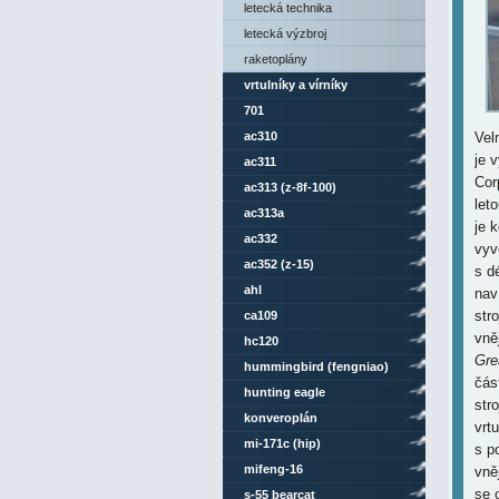
letecká technika
letecká výzbroj
raketoplány
vrtulníky a vírníky
701
ac310
Vel
je 
ac311
Cor
ac313 (z-8f-100)
let
ac313a
je 
ac332
vyv
ac352 (z-15)
s d
ahl
nav
str
ca109
vněj
hc120
Gre
hummingbird (fengniao)
čás
hunting eagle
str
konveroplán
vrt
mi-171c (hip)
s p
mifeng-16
vně
se 
s-55 bearcat