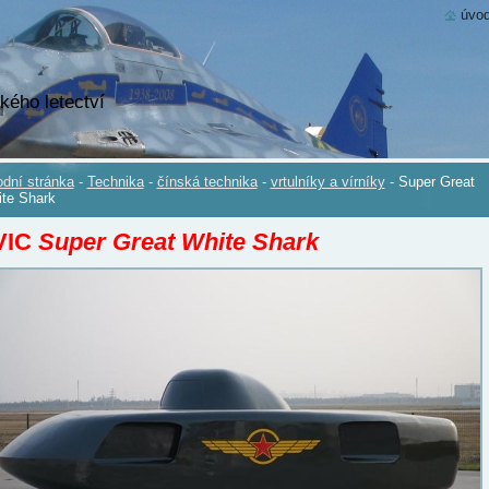
úvod
kého letectví
dní stránka
-
Technika
-
čínská technika
-
vrtulníky a vírníky
-
Super Great
te Shark
VIC
Super Great White Shark