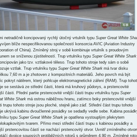
mi netradičně koncipovaný rychlý útočný vrtulník typu
Super Great White Sha
vyvíjen blíže nespecifikovanou společností konsorcia AVIC (Aviation Industry
poration of China). Zmíněný stroj v sobě kombinuje vrtulník s proudovým
ounem se sníženou zjistitelností. Trup vrtulníku typu
Super Great White Shark
koncipován jako tzv. vztlakové těleso. Trup tohoto stroje tedy sám o sobě
ozuje vztlak. Trup vrtulníku typu
Super Great White Shark
má tvar disku
élkou 7,60 m a je zhotoven z kompozitních materiálů. Jeho povrch má být
íc pokryt nátěrem, který pohlcuje elektromagnetické záření (RAM). Trup toho
oje se sestává ze střední části, která má kruhový půdorys, a prstencovité
ší části. Přední partie prstencovité vnější části trupu vrtulníku typu
Super
at White Shark
má ostrou náběžnou hranu, zatímco boky prstencovité vnější
ti trupu tohoto stroje jsou ploché, stejně jako záď. Střední část trupu tohoto
oje ukrývá kabinu dvoučlenné posádky se sedadly vedle sebe. Kabina posádk
ulníku typu
Super Great White Shark
je opatřena vystouplým překrytem
olokapkovitým tvarem. Přímo mezi střední částí trupu s kabinou posádky a
jší prstencovitou částí se nachází prstencovitý otvor. Uvnitř zmíněného otvor
otáčí dvojice souosých protiběžných rotorů s průměrem 4,90 m. Zmíněné roto