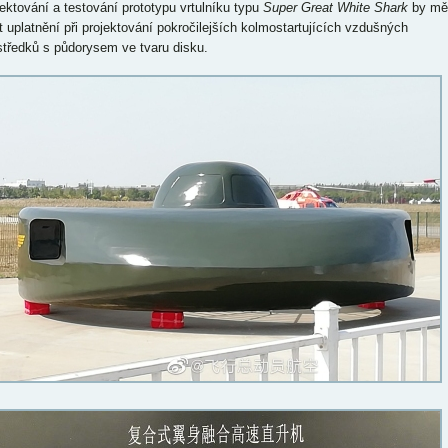
jektování a testování prototypu vrtulníku typu
Super Great White Shark
by mě
ít uplatnění při projektování pokročilejších kolmostartujících vzdušných
středků s půdorysem ve tvaru disku.