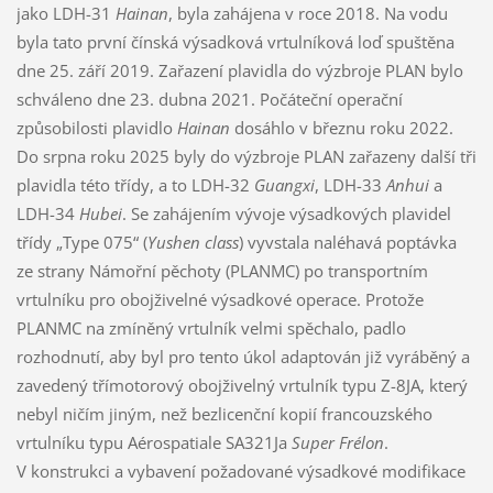
jako LDH-31
Hainan
, byla zahájena v roce 2018. Na vodu
byla tato první čínská výsadková vrtulníková loď spuštěna
dne 25. září 2019. Zařazení plavidla do výzbroje PLAN bylo
schváleno dne 23. dubna 2021. Počáteční operační
způsobilosti plavidlo
Hainan
dosáhlo v březnu roku 2022.
Do srpna roku 2025 byly do výzbroje PLAN zařazeny další tři
plavidla této třídy, a to LDH-32
Guangxi
, LDH-33
Anhui
a
LDH-34
Hubei
. Se zahájením vývoje výsadkových plavidel
třídy „Type 075“ (
Yushen class
) vyvstala naléhavá poptávka
ze strany Námořní pěchoty (PLANMC) po transportním
vrtulníku pro obojživelné výsadkové operace. Protože
PLANMC na zmíněný vrtulník velmi spěchalo, padlo
rozhodnutí, aby byl pro tento úkol adaptován již vyráběný a
zavedený třímotorový obojživelný vrtulník typu Z-8JA, který
nebyl ničím jiným, než bezlicenční kopií francouzského
vrtulníku typu Aérospatiale SA321Ja
Super Frélon
.
V konstrukci a vybavení požadované výsadkové modifikace