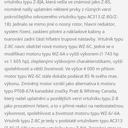
vrtulníku typu Z-8JA, která vešla ve známost jako Z-8S,
nicméně našly uplatnění některé prvky z různých verzí
pokročilejšího odvozeného vrtulníku typu AC313 (Z-8G/Z-
18). Jednalo se mimo jiné o nosný rotor, hlavní reduktor,
systém řízení, zasklení pilotní a nákladové kabiny a
tvarování zadní části hřbetní trupové nástavby. Vrtulník typu
Z-8C navíc obdržel nové motory typu WZ-6C. Jedná se o
modifikaci motoru typu WZ-6A s vyšší výkonem (1 743 hp
vs 1 605 hp), zlepšenými výškovými charakteristikami, vyšší
spolehlivostí a větší životností. Ve výšce 4 000 m přitom
motor typu WZ-6C stále dokáže podávat 85 % svého max.
výkonu. Zmíněný motor vznikl jako alternativa k motoru
typu PT6B-67A kanadské značky Pratt & Whitney Canada,
který našel uplatnění u pozdějších verzí vrtulníku typu Z-8
jako prozatímní řešení, a to v přímé reakci na nedostatečnou
výkonnost, spolehlivost a životnost motoru typu WZ-6/-6A.
Vrtulník typu Z-8C je tedy v podstatě vrtulníkem typu AC313
(Z-8G/Z-18) s trupem vrtulníku typu Z-8JA. Zmíněný stroj se