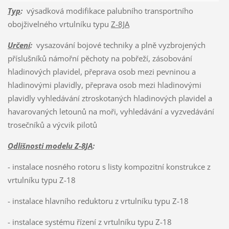
Typ
:
výsadková modifikace palubního transportního
obojživelného vrtulníku typu
Z-8JA
Určení
:
vysazování bojové techniky a plně vyzbrojených
příslušníků námořní pěchoty na pobřeží, zásobování
hladinových plavidel, přeprava osob mezi pevninou a
hladinovými plavidly, přeprava osob mezi hladinovými
plavidly vyhledávání ztroskotaných hladinových plavidel a
havarovaných letounů na moři, vyhledávání a vyzvedávání
trosečníků a výcvik pilotů
Odlišnosti modelu Z-8JA
:
- instalace nosného rotoru s listy kompozitní konstrukce z
vrtulníku typu Z-18
- instalace hlavního reduktoru z vrtulníku typu Z-18
- instalace systému řízení z vrtulníku typu Z-18