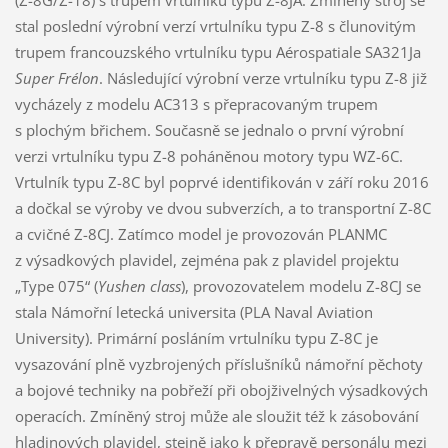
stal poslední výrobní verzí vrtulníku typu Z-8 s člunovitým
trupem francouzského vrtulníku typu Aérospatiale SA321Ja
Super Frélon
. Následující výrobní verze vrtulníku typu Z-8 již
vycházely z modelu AC313 s přepracovaným trupem
s plochým břichem. Současně se jednalo o první výrobní
verzi vrtulníku typu Z-8 poháněnou motory typu WZ-6C.
Vrtulník typu Z-8C byl poprvé identifikován v září roku 2016
a dočkal se výroby ve dvou subverzích, a to transportní Z-8C
a cvičné Z-8CJ. Zatímco model je provozován PLANMC
z výsadkových plavidel, zejména pak z plavidel projektu
„Type 075“ (
Yushen class
), provozovatelem modelu Z-8CJ se
stala Námořní letecká universita (PLA Naval Aviation
University). Primární posláním vrtulníku typu Z-8C je
vysazování plně vyzbrojených příslušníků námořní pěchoty
a bojové techniky na pobřeží při obojživelných výsadkových
operacích. Zmíněný stroj může ale sloužit též k zásobování
hladinových plavidel, stejně jako k přepravě personálu mezi