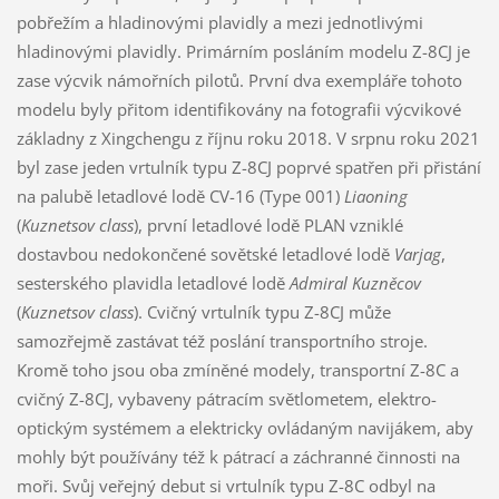
pobřežím a hladinovými plavidly a mezi jednotlivými
hladinovými plavidly. Primárním posláním modelu Z-8CJ je
zase výcvik námořních pilotů. První dva exempláře tohoto
modelu byly přitom identifikovány na fotografii výcvikové
základny z Xingchengu z říjnu roku 2018. V srpnu roku 2021
byl zase jeden vrtulník typu Z-8CJ poprvé spatřen při přistání
na palubě letadlové lodě CV-16 (Type 001)
Liaoning
(
Kuznetsov class
), první letadlové lodě PLAN vzniklé
dostavbou nedokončené sovětské letadlové lodě
Varjag
,
sesterského plavidla letadlové lodě
Admiral Kuzněcov
(
Kuznetsov class
). Cvičný vrtulník typu Z-8CJ může
samozřejmě zastávat též poslání transportního stroje.
Kromě toho jsou oba zmíněné modely, transportní Z-8C a
cvičný Z-8CJ, vybaveny pátracím světlometem, elektro-
optickým systémem a elektricky ovládaným navijákem, aby
mohly být používány též k pátrací a záchranné činnosti na
moři. Svůj veřejný debut si vrtulník typu Z-8C odbyl na