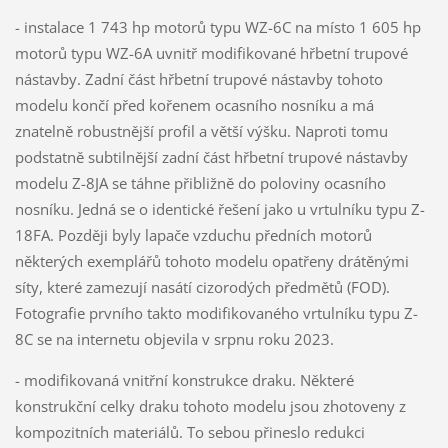
- instalace 1 743 hp motorů typu WZ-6C na místo 1 605 hp
motorů typu WZ-6A uvnitř modifikované hřbetní trupové
nástavby. Zadní část hřbetní trupové nástavby tohoto
modelu končí před kořenem ocasního nosníku a má
znatelně robustnější profil a větší výšku. Naproti tomu
podstatně subtilnější zadní část hřbetní trupové nástavby
modelu Z-8JA se táhne přibližně do poloviny ocasního
nosníku. Jedná se o identické řešení jako u vrtulníku typu Z-
18FA. Později byly lapače vzduchu předních motorů
některých exemplářů tohoto modelu opatřeny drátěnými
síty, které zamezují nasátí cizorodých předmětů (FOD).
Fotografie prvního takto modifikovaného vrtulníku typu Z-
8C se na internetu objevila v srpnu roku 2023.
- modifikovaná vnitřní konstrukce draku. Některé
konstrukční celky draku tohoto modelu jsou zhotoveny z
kompozitních materiálů. To sebou přineslo redukci