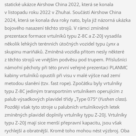
statické ukázce Airshow China 2022, která se konala
v listopadu roku 2022 v Zhuhai. Součástí Airshow China
2024, která se konala dva roky nato, byla již názorná ukázka
bojového nasazení těchto strojů. V rámci zmíněné
prezentace formace vrtulníků typu Z-8C a Z-20J vysadila
několik lehkých terénních útočných vozidel typu
Lynx
a
skupinu mariňáků. Zmíněná vozidla přitom nesly některé
z těchto strojů ve vnějším podvěsu pod trupem. Příslušníci
námořní pěchoty při této první veřejné prezentaci PLANMC
kabiny vrtulníků opustili při visu v malé výšce nad zemí
metodou slanění (tzv. fast rope). Zpočátku byly vrtulníky
typu Z-8C jediným transportním vrtulníkem operujícím z
palub výsadkových plavidel třídy „Type 075“ (
Yushen class
).
Později však tyto stroje u palubních vrtulníkových letek
zmíněných plavidel doplnily vrtulníky typu Z-20J. Vrtulníky
typu Z-20J mají sice menší přepravní kapacitu, jsou však
rychlejší a obratnější. Kromě toho mohou nést výzbroj. Oba