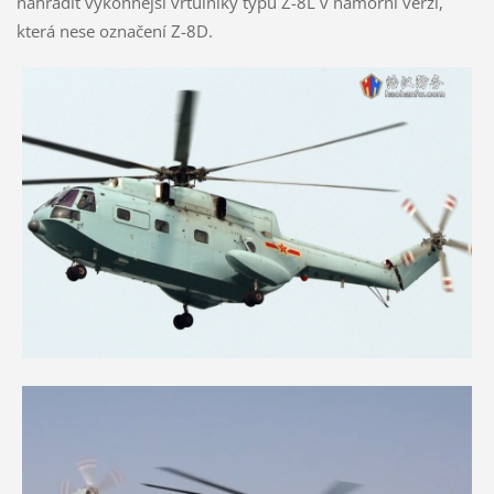
nahradit výkonnější vrtulníky typu Z-8L v námořní verzi,
která nese označení Z-8D.