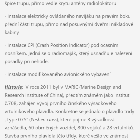
špice trupu, přímo vedle krytu antény radiolokátoru
- instalace elektricky ovládaného navijáku na pravém boku
přední části trupu, přímo nad posuvnými dveřmi nákladové
kabiny
- instalace CPI (Crash Position Indicator) pod ocasním
nosníkem. Jedná se o radiomaják, který usnadňuje nalezení
posádky při nehodě.
- instalace modifikovaného avionického vybavení
Historie
:
V roce 2011 byl v MARIC (Marine Design and
Research Institute of China), předtím známém jako institut
č.708, zahájen vývoj prvního čínského výsadkového
vrtulníkového plavidla. Konkrétně se jednalo o plavidlo třídy
„Type 075“ (
Yushen class
), které pojme 3 výsadková
vznášedla, 60 obrněných vozidel, 800 vojáků a 28 vrtulníků.
Stavba prvního plavidla této třídy, které vešlo ve známost