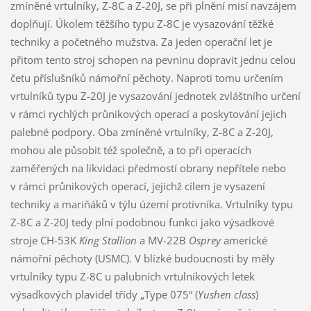
zmíněné vrtulníky, Z-8C a Z-20J, se při plnění misí navzájem
doplňují. Úkolem těžšího typu Z-8C je vysazování těžké
techniky a početného mužstva. Za jeden operační let je
přitom tento stroj schopen na pevninu dopravit jednu celou
četu příslušníků námořní pěchoty. Naproti tomu určením
vrtulníků typu Z-20J je vysazování jednotek zvláštního určení
v rámci rychlých průnikových operací a poskytování jejich
palebné podpory. Oba zmíněné vrtulníky, Z-8C a Z-20J,
mohou ale působit též společně, a to při operacích
zaměřených na likvidaci předmostí obrany nepřítele nebo
v rámci průnikových operací, jejichž cílem je vysazení
techniky a mariňáků v týlu území protivníka. Vrtulníky typu
Z-8C a Z-20J tedy plní podobnou funkci jako výsadkové
stroje CH-53K
King Stallion
a MV-22B
Osprey
americké
námořní pěchoty (USMC). V blízké budoucnosti by měly
vrtulníky typu Z-8C u palubních vrtulníkových letek
výsadkových plavidel třídy „Type 075“ (
Yushen class
)