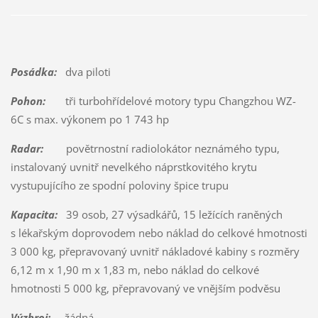
Posádka:
dva piloti
Pohon:
tři turbohřídelové motory typu Changzhou WZ-
6C s max. výkonem po 1 743 hp
Radar:
povětrnostní radiolokátor neznámého typu,
instalovaný uvnitř nevelkého náprstkovitého krytu
vystupujícího ze spodní poloviny špice trupu
Kapacita:
39 osob, 27 výsadkářů, 15 ležících raněných
s lékařským doprovodem nebo náklad do celkové hmotnosti
3 000 kg, přepravovaný uvnitř nákladové kabiny s rozměry
6,12 m x 1,90 m x 1,83 m, nebo náklad do celkové
hmotnosti 5 000 kg, přepravovaný ve vnějším podvěsu
Výzbroj:
žádná