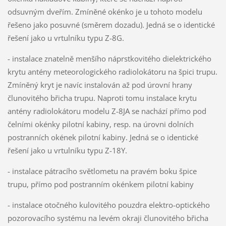
odsuvným dveřím. Zmíněné okénko je u tohoto modelu
řešeno jako posuvné (směrem dozadu). Jedná se o identické
řešení jako u vrtulníku typu Z-8G.
- instalace znatelně menšího náprstkovitého dielektrického
krytu antény meteorologického radiolokátoru na špici trupu.
Zmíněný kryt je navíc instalován až pod úrovní hrany
člunovitého břicha trupu. Naproti tomu instalace krytu
antény radiolokátoru modelu Z-8JA se nachází přímo pod
čelními okénky pilotní kabiny, resp. na úrovni dolních
postranních okének pilotní kabiny. Jedná se o identické
řešení jako u vrtulníku typu Z-18Y.
- instalace pátracího světlometu na pravém boku špice
trupu, přímo pod postranním okénkem pilotní kabiny
- instalace otočného kulovitého pouzdra elektro-optického
pozorovacího systému na levém okraji člunovitého břicha