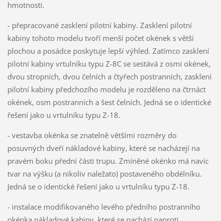
hmotnosti.
- přepracované zasklení pilotní kabiny. Zasklení pilotní
kabiny tohoto modelu tvoří menší počet okének s větší
plochou a posádce poskytuje lepší výhled. Zatímco zasklení
pilotní kabiny vrtulníku typu Z-8C se sestává z osmi okének,
dvou stropních, dvou čelních a čtyřech postranních, zasklení
pilotní kabiny předchozího modelu je rozděleno na čtrnáct
okének, osm postranních a šest čelních. Jedná se o identické
řešení jako u vrtulníku typu Z-18.
- vestavba okénka se znatelně většími rozměry do
posuvných dveří nákladové kabiny, které se nacházejí na
pravém boku přední části trupu. Zmíněné okénko má navíc
tvar na výšku (a nikoliv naležato) postaveného obdélníku.
Jedná se o identické řešení jako u vrtulníku typu Z-18.
- instalace modifikovaného levého předního postranního
okénka nákladové kabiny, které se nachází naproti