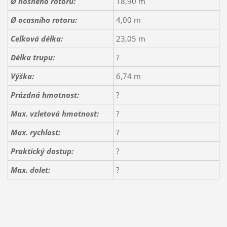
Ø nosného rotoru:
18,90 m
Ø ocasního rotoru:
4,00 m
Celková délka:
23,05 m
Délka trupu:
?
Výška:
6,74 m
Prázdná hmotnost:
?
Max. vzletová hmotnost:
?
Max. rychlost:
?
Praktický dostup:
?
Max. dolet:
?