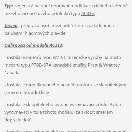
Typ
:
vojenská palubní dopravní modifikace civilního středně
těžkého víceúčelového vrtulníku typu
AC313
Určení
:
přeprava osob mezi pobřežními základnami a
palubami hladinových plavidel
Odlišnosti od modelu AC313
:
- instalace motorů typu WZ-6C tuzemské výroby na místo
motorů typu PT6B-67A kanadské značky Pratt & Whitney
Canada
- instalace modifikovaného nosného rotoru se sklopitelnými
(směrem dozadu) listy
- instalace sklopitelného pylonu vyrovnávací vrtule. Pylon
vyrovnávací vrtule tohoto modelu lze sklopit směrem
doprava dolů.
- instalace malých plováků na koncích horizontálních pylonů