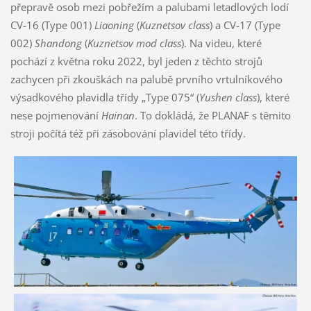
přepravě osob mezi pobřežím a palubami letadlových lodí
CV-16 (Type 001)
Liaoning
(
Kuznetsov class
) a CV-17 (Type
002)
Shandong
(
Kuznetsov mod class
). Na videu, které
pochází z května roku 2022, byl jeden z těchto strojů
zachycen při zkouškách na palubě prvního vrtulníkového
výsadkového plavidla třídy „Type 075“ (
Yushen class
), které
nese pojmenování
Hainan
. To dokládá, že PLANAF s těmito
stroji počítá též při zásobování plavidel této třídy.