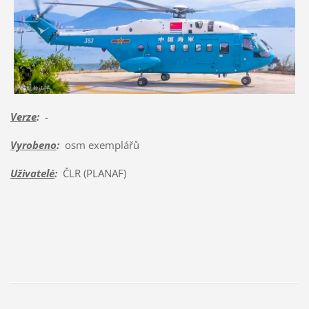
Verze
:
-
Vyrobeno
:
osm exemplářů
Uživatelé
:
ČLR (PLANAF)