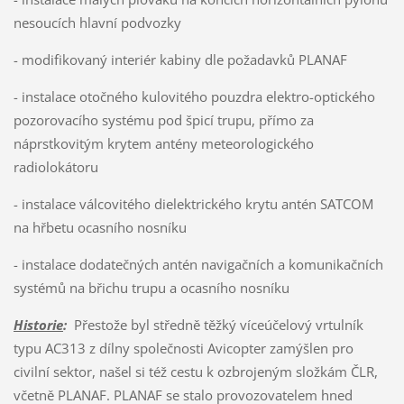
nesoucích hlavní podvozky
- modifikovaný interiér kabiny dle požadavků PLANAF
- instalace otočného kulovitého pouzdra elektro-optického
pozorovacího systému pod špicí trupu, přímo za
náprstkovitým krytem antény meteorologického
radiolokátoru
- instalace válcovitého dielektrického krytu antén SATCOM
na hřbetu ocasního nosníku
- instalace dodatečných antén navigačních a komunikačních
systémů na břichu trupu a ocasního nosníku
Historie
:
Přestože byl středně těžký víceúčelový vrtulník
typu AC313 z dílny společnosti Avicopter zamýšlen pro
civilní sektor, našel si též cestu k ozbrojeným složkám ČLR,
včetně PLANAF. PLANAF se stalo provozovatelem hned