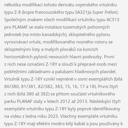
několika modifikací tohoto derivátu vojenského vrtulníku
typu Z-8 (kopie francouzského typu SA321Ja
Super Frélon
).
Společným znakem všech modifikací vrtulníku typu AC313
pro PLANAF se stala instalace tuzemských pohonných
jednotek (na místo kanadských), sklopitelného pylonu
vyrovnávací vrtule, modifikovaného nosného rotoru se
sklopitelnými listy a malých plováků na koncích
horizontálních pylonů nesoucích hlavní podvozky. První
z nich nese označení Z-18Y a slouží k přepravě osob mezi
pobřežními základnami a palubami hladinových plavidel.
Vrtulník typu Z-18Y vznikl nejméně v osmi exemplářích (bílá
80/380, 81/381, 82/382, 383, 15, 16, 17 a 18). První čtyři
z nich (bílá 380 až 382) se přitom součástí vrtulníkového
parku PLANAF staly v letech 2012 až 2013. Následující čtyři
exempláře vrtulníku typu Z-18Y byly poprvé identifikovány
na videu z ledna roku 2023. Všechny exempláře vrtulníku
typu Z-18Y mají efektní modro-bílý kabát a jsou používány k