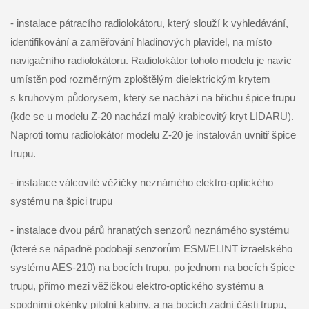
- instalace pátracího radiolokátoru, který slouží k vyhledávání,
identifikování a zaměřování hladinových plavidel, na místo
navigačního radiolokátoru. Radiolokátor tohoto modelu je navíc
umístěn pod rozměrným zploštělým dielektrickým krytem
s kruhovým půdorysem, který se nachází na břichu špice trupu
(kde se u modelu Z-20 nachází malý krabicovitý kryt LIDARU).
Naproti tomu radiolokátor modelu Z-20 je instalován uvnitř špice
trupu.
- instalace válcovité věžičky neznámého elektro-optického
systému na špici trupu
- instalace dvou párů hranatých senzorů neznámého systému
(které se nápadně podobají senzorům ESM/ELINT izraelského
systému AES-210) na bocích trupu, po jednom na bocích špice
trupu, přímo mezi věžičkou elektro-optického systému a
spodními okénky pilotní kabiny, a na bocích zadní části trupu,