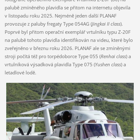
palubě zmíněného plavidla se přitom na internetu objevila
v listopadu roku 2025. Nejméně jeden další PLANAF
provozuje z paluby fregaty Type 054AG (
Jingkai II class
).
Poprvé byl přitom operační exemplář vrtulníku typu Z-20F
na palubě tohoto plavidla identifikován na videu, které bylo
zveřejněno v březnu roku 2026. PLANAF ale se zmíněnými
stroji počítá též pro torpédoborce Type 055 (
Renhai class
) a
vrtulníková výsadková plavidla Type 075 (
Yushen class
) a
letadlové lodě.