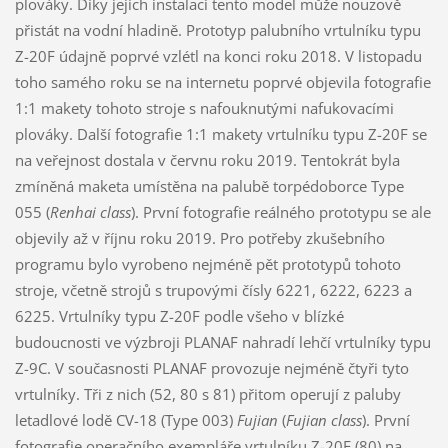
plováky. Díky jejich instalaci tento model může nouzově
přistát na vodní hladině. Prototyp palubního vrtulníku typu
Z-20F údajně poprvé vzlétl na konci roku 2018. V listopadu
toho samého roku se na internetu poprvé objevila fotografie
1:1 makety tohoto stroje s nafouknutými nafukovacími
plováky. Další fotografie 1:1 makety vrtulníku typu Z-20F se
na veřejnost dostala v červnu roku 2019. Tentokrát byla
zmíněná maketa umístěna na palubě torpédoborce Type
055 (
Renhai class
). První fotografie reálného prototypu se ale
objevily až v říjnu roku 2019. Pro potřeby zkušebního
programu bylo vyrobeno nejméně pět prototypů tohoto
stroje, včetně strojů s trupovými čísly 6221, 6222, 6223 a
6225. Vrtulníky typu Z-20F podle všeho v blízké
budoucnosti ve výzbroji PLANAF nahradí lehčí vrtulníky typu
Z-9C. V současnosti PLANAF provozuje nejméně čtyři tyto
vrtulníky. Tři z nich (52, 80 s 81) přitom operují z paluby
letadlové lodě CV-18 (Type 003)
Fujian
(
Fujian class
). První
fotografie operačního exempláře vrtulníku Z-20F (80) na