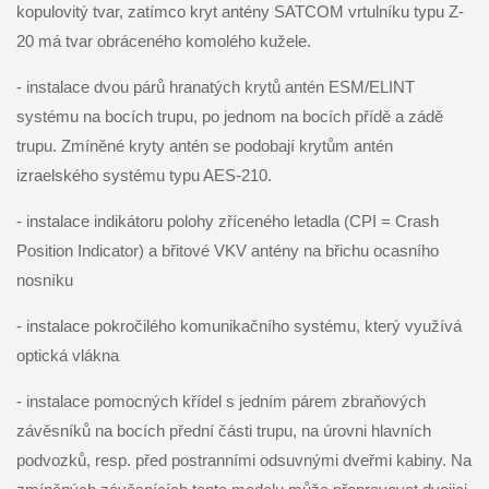
kopulovitý tvar, zatímco kryt antény SATCOM vrtulníku typu Z-
20 má tvar obráceného komolého kužele.
- instalace dvou párů hranatých krytů antén ESM/ELINT
systému na bocích trupu, po jednom na bocích přídě a zádě
trupu. Zmíněné kryty antén se podobají krytům antén
izraelského systému typu AES-210.
- instalace indikátoru polohy zříceného letadla (CPI = Crash
Position Indicator) a břitové VKV antény na břichu ocasního
nosníku
- instalace pokročilého komunikačního systému, který využívá
optická vlákna
- instalace pomocných křídel s jedním párem zbraňových
závěsníků na bocích přední části trupu, na úrovni hlavních
podvozků, resp. před postranními odsuvnými dveřmi kabiny. Na