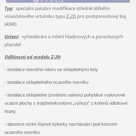
Typ
:
speciální palubní modifikace středně těžkého
víceúčelového vrtulníku typu
Z-20
pro protiponorkový boj
(ASW)
Určení
:
vyhledávání a ničení hladinových a ponorkových
plavidel
Odlišnosti od modelu Z-20
:
- instalace nosného rotoru se sklopitelnými listy
- instalace sklopitelného ocasního nosníku
- instalace sklopitelné (směrem nahoru) pohyblivé vodorovné
ocasní plochy s trojúhelníkovitými „výřezy“ u kořenů odtokové
hrany
- absence nízké šípové kýlovky nacházející pod koncem
ocasního nosníku