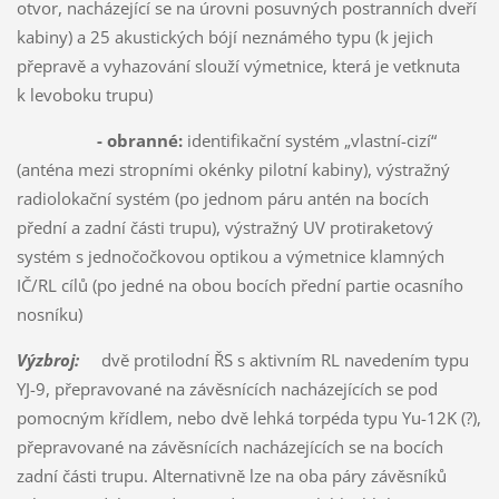
otvor, nacházející se na úrovni posuvných postranních dveří
kabiny) a 25 akustických bójí neznámého typu (k jejich
přepravě a vyhazování slouží výmetnice, která je vetknuta
k levoboku trupu)
- obranné:
identifikační systém „vlastní-cizí“
(anténa mezi stropními okénky pilotní kabiny), výstražný
radiolokační systém (po jednom páru antén na bocích
přední a zadní části trupu), výstražný UV protiraketový
systém s jednočočkovou optikou a výmetnice klamných
IČ/RL cílů (po jedné na obou bocích přední partie ocasního
nosníku)
Výzbroj:
dvě protilodní ŘS s aktivním RL navedením typu
YJ-9, přepravované na závěsnících nacházejících se pod
pomocným křídlem, nebo dvě lehká torpéda typu Yu-12K (?),
přepravované na závěsnících nacházejících se na bocích
zadní části trupu. Alternativně lze na oba páry závěsníků