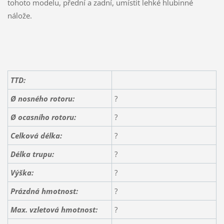
tohoto modelu, přední a zadní, umístit lehké hlubinné
nálože.
TTD:
Ø nosného rotoru:
?
Ø ocasního rotoru:
?
Celková délka:
?
Délka trupu:
?
Výška:
?
Prázdná hmotnost:
?
Max. vzletová hmotnost:
?