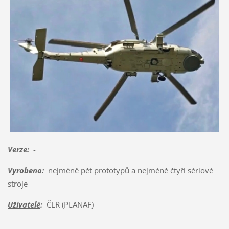
Verze
:
-
Vyrobeno
:
nejméně pět prototypů a nejméně čtyři sériové
stroje
Uživatelé
:
ČLR (PLANAF)