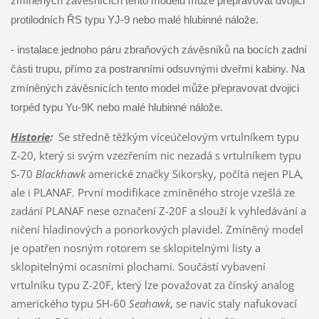
zmíněných závěsnících tento modelu může přepravovat dvojici
protilodních ŘS typu YJ-9 nebo malé hlubinné nálože.
- instalace jednoho páru zbraňových závěsníků na bocích zadní
části trupu, přímo za postranními odsuvnými dveřmi kabiny. Na
zmíněných závěsnících tento model může přepravovat dvojici
torpéd typu Yu-9K nebo malé hlubinné nálože.
Historie
:
Se středně těžkým víceúčelovým vrtulníkem typu
Z-20, který si svým vzezřením nic nezadá s vrtulníkem typu
S-70
Blackhawk
americké značky Sikorsky, počítá nejen PLA,
ale i PLANAF. První modifikace zmíněného stroje vzešlá ze
zadání PLANAF nese označení Z-20F a slouží k vyhledávání a
ničení hladinových a ponorkových plavidel. Zmíněný model
je opatřen nosným rotorem se sklopitelnými listy a
sklopitelnými ocasními plochami. Součástí vybavení
vrtulníku typu Z-20F, který lze považovat za čínský analog
amerického typu SH-60
Seahawk
, se navíc staly nafukovací