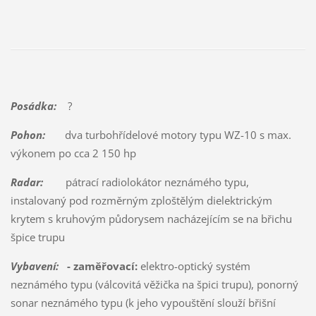
Posádka:
?
Pohon:
dva turbohřídelové motory typu WZ-10 s max.
výkonem po cca 2 150 hp
Radar:
pátrací radiolokátor neznámého typu,
instalovaný pod rozměrným zploštělým dielektrickým
krytem s kruhovým půdorysem nacházejícím se na břichu
špice trupu
Vybavení:
- zaměřovací:
elektro-optický systém
neznámého typu (válcovitá věžička na špici trupu), ponorný
sonar neznámého typu (k jeho vypouštění slouží břišní