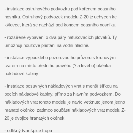
- instalace ostruhového podvozku pod kořenem ocasního
nosníku. Ostruhový podvozek modelu Z-20 je uchycen ke
kýlovce, která se nachází pod koncem ocasního nosníku.
- rozšířené vybavení o dva páry nafukovacích plováků. Ty
umožňují nouzové přistání na vodní hladině.
- instalace vypouklého pozorovacího průzoru s kruhovým
tvarem na místo předního pravého (? a levého) okénka
nákladové kabiny
- instalace posuvných nákladových vrat s menší šířkou na
bocích nákladové kabiny, přímo za hlavním podvozkem. Do
nákladových vrat tohoto modelu je navíc vetknuto jenom jedno
hranaté okénko, zatímco součástí nákladových vrat modelu Z-
20 je dvojice hranatých okének.
- odlišný tvar špice trupu