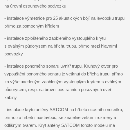
na úrovni ostruhového podvozku
- instalace výmetnice pro 25 akustických bójí na levoboku trupu,
přímo za pomocným křídlem
- instalace zploštěného zaobleného vystouplého krytu
s oválným půdorysem na břichu trupu, přímo mezi hlavními
podvozky
- instalace ponorného sonaru uvnitř trupu. Kruhový otvor pro
vypouštění ponorného sonaru je vetknut do břicha trupu, přímo
za výše uvedeným zaobleným vystouplým krytem s oválným
půdorysem, resp. na úrovni postranních posuvných dveří
kabiny
- instalace krytu antény SATCOM na hřbetu ocasního nosníku,
přímo za hřbetní nástavbou, se znatelně většími rozměry a
odlišným tvarem. Kryt antény SATCOM tohoto modelu má