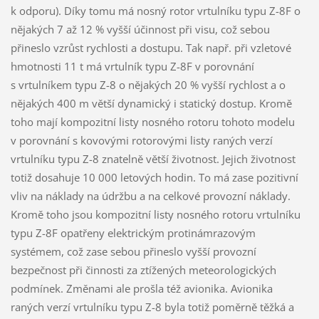
k odporu). Díky tomu má nosný rotor vrtulníku typu Z-8F o
nějakých 7 až 12 % vyšší účinnost při visu, což sebou
přineslo vzrůst rychlosti a dostupu. Tak např. při vzletové
hmotnosti 11 t má vrtulník typu Z-8F v porovnání
s vrtulníkem typu Z-8 o nějakých 20 % vyšší rychlost a o
nějakých 400 m větší dynamický i statický dostup. Kromě
toho mají kompozitní listy nosného rotoru tohoto modelu
v porovnání s kovovými rotorovými listy raných verzí
vrtulníku typu Z-8 znatelně větší životnost. Jejich životnost
totiž dosahuje 10 000 letových hodin. To má zase pozitivní
vliv na náklady na údržbu a na celkové provozní náklady.
Kromě toho jsou kompozitní listy nosného rotoru vrtulníku
typu Z-8F opatřeny elektrickým protinámrazovým
systémem, což zase sebou přineslo vyšší provozní
bezpečnost při činnosti za ztížených meteorologických
podmínek. Změnami ale prošla též avionika. Avionika
raných verzí vrtulníku typu Z-8 byla totiž poměrně těžká a