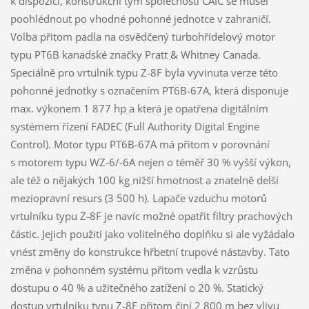
k dispozici, konstrukční tým společnosti CAIC se musel
poohlédnout po vhodné pohonné jednotce v zahraničí.
Volba přitom padla na osvědčený turbohřídelový motor
typu PT6B kanadské značky Pratt & Whitney Canada.
Speciálně pro vrtulník typu Z-8F byla vyvinuta verze této
pohonné jednotky s označením PT6B-67A, která disponuje
max. výkonem 1 877 hp a která je opatřena digitálním
systémem řízení FADEC (Full Authority Digital Engine
Control). Motor typu PT6B-67A má přitom v porovnání
s motorem typu WZ-6/-6A nejen o téměř 30 % vyšší výkon,
ale též o nějakých 100 kg nižší hmotnost a znatelně delší
meziopravní resurs (3 500 h). Lapače vzduchu motorů
vrtulníku typu Z-8F je navíc možné opatřit filtry prachových
částic. Jejich použití jako volitelného doplňku si ale vyžádalo
vnést změny do konstrukce hřbetní trupové nástavby. Tato
změna v pohonném systému přitom vedla k vzrůstu
dostupu o 40 % a užitečného zatížení o 20 %. Statický
dostup vrtulníku typu Z-8F přitom činí 2 800 m bez vlivu