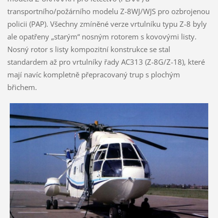
transportního/požárního modelu Z-8WJ/WJS pro ozbrojenou
policii (PAP). Všechny zmíněné verze vrtulníku typu Z-8 byly
ale opatřeny „starým“ nosným rotorem s kovovými listy.
Nosný rotor s listy kompozitní konstrukce se stal
standardem až pro vrtulníky řady AC313 (Z-8G/Z-18), které
mají navíc kompletně přepracovaný trup s plochým
břichem.