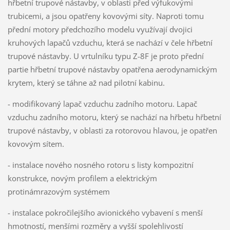
hřbetní trupové nástavby, v oblasti před výfukovými
trubicemi, a jsou opatřeny kovovými síty. Naproti tomu
přední motory předchozího modelu využívají dvojici
kruhových lapačů vzduchu, která se nachází v čele hřbetní
trupové nástavby. U vrtulníku typu Z-8F je proto přední
partie hřbetní trupové nástavby opatřena aerodynamickým
krytem, který se táhne až nad pilotní kabinu.
- modifikovaný lapač vzduchu zadního motoru. Lapač
vzduchu zadního motoru, který se nachází na hřbetu hřbetní
trupové nástavby, v oblasti za rotorovou hlavou, je opatřen
kovovým sítem.
- instalace nového nosného rotoru s listy kompozitní
konstrukce, novým profilem a elektrickým
protinámrazovým systémem
- instalace pokročilejšího avionického vybavení s menší
hmotností, menšími rozměry a vyšší spolehlivostí