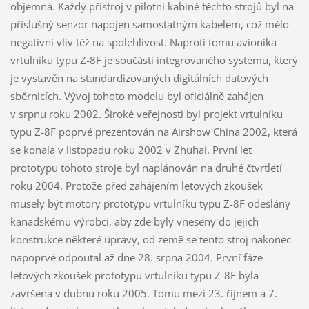
objemná. Každý přístroj v pilotní kabině těchto strojů byl na
příslušný senzor napojen samostatným kabelem, což mělo
negativní vliv též na spolehlivost. Naproti tomu avionika
vrtulníku typu Z-8F je součástí integrovaného systému, který
je vystavěn na standardizovaných digitálních datových
sběrnicích. Vývoj tohoto modelu byl oficiálně zahájen
v srpnu roku 2002. Široké veřejnosti byl projekt vrtulníku
typu Z-8F poprvé prezentován na Airshow China 2002, která
se konala v listopadu roku 2002 v Zhuhai. První let
prototypu tohoto stroje byl naplánován na druhé čtvrtletí
roku 2004. Protože před zahájením letových zkoušek
musely být motory prototypu vrtulníku typu Z-8F odeslány
kanadskému výrobci, aby zde byly vneseny do jejich
konstrukce některé úpravy, od země se tento stroj nakonec
napoprvé odpoutal až dne 28. srpna 2004. První fáze
letových zkoušek prototypu vrtulníku typu Z-8F byla
završena v dubnu roku 2005. Tomu mezi 23. říjnem a 7.