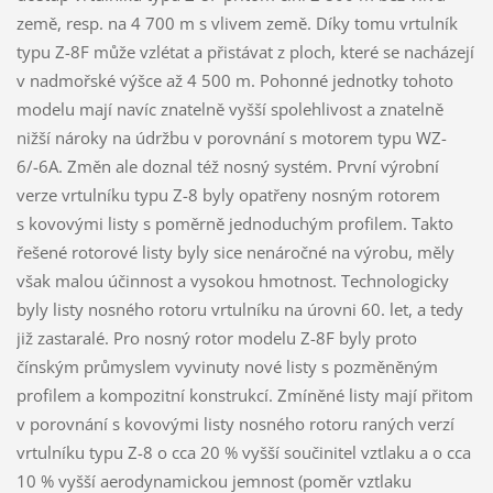
země, resp. na 4 700 m s vlivem země. Díky tomu vrtulník
typu Z-8F může vzlétat a přistávat z ploch, které se nacházejí
v nadmořské výšce až 4 500 m. Pohonné jednotky tohoto
modelu mají navíc znatelně vyšší spolehlivost a znatelně
nižší nároky na údržbu v porovnání s motorem typu WZ-
6/-6A. Změn ale doznal též nosný systém. První výrobní
verze vrtulníku typu Z-8 byly opatřeny nosným rotorem
s kovovými listy s poměrně jednoduchým profilem. Takto
řešené rotorové listy byly sice nenáročné na výrobu, měly
však malou účinnost a vysokou hmotnost. Technologicky
byly listy nosného rotoru vrtulníku na úrovni 60. let, a tedy
již zastaralé. Pro nosný rotor modelu Z-8F byly proto
čínským průmyslem vyvinuty nové listy s pozměněným
profilem a kompozitní konstrukcí. Zmíněné listy mají přitom
v porovnání s kovovými listy nosného rotoru raných verzí
vrtulníku typu Z-8 o cca 20 % vyšší součinitel vztlaku a o cca
10 % vyšší aerodynamickou jemnost (poměr vztlaku