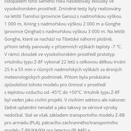
listopadem toho samého roku následovaly zkoušky ve
vysokohorském prostředí. Zmíněné testy byly realizovány
na letišti Tianshui (provincie Gansu) s nadmořskou výškou
1 000 m, Xining s nadmořskou výškou 2 000 m a Gonghe
(province Qinghai) s nadmořskou výškou 3 000 m. Na letišti
Gonghe, které se nachází na Tibetské náhorní plošině,
přitom tehdy panovaly v přízemních výškách teploty -7 °C.
V rámci zkoušek ve vysokohorském prostředí prototyp
vrtulníku typu Z-8F vykonal 22 letů s celkovou délkou trvání
25 h a 55 min v různých nadmořských výškách za drsných
meteorologických podmínek. Přitom byla prokázána
způsobilost tohoto modelu pro činnost v prostředí
s teplotou vzduchu od -45°C do +50°C. Vrtulník typu Z-8F
byl veden jako civilní projekt. V civilním sektoru ale nakonec
žádné uplatnění nenašel a jako takový se sériové výroby
nedočkal. Stal se však základem transportního modelu Z-8B
pro armádu (PLA), pátracího-záchranného/transportního
modelu Z-8K/KA/KH pro letectvo (PLAAF) a