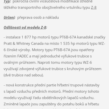
Typ
:
pokročilá civilní víceúčelová modifikace středně
těžkého transportního obojživelného vrtulníku typu
Z-8
Určení
:
přeprava osob a nákladu
Odlišnosti od modelu Z-8
:
- instalace 1 877 hp motorů typu PT6B-67A kanadské značky
Pratt & Whitney Canada na místo 1 535 hp motorů typu WZ-
6 čínské výroby. Motory typu PT6B-67A jsou opatřeny
řízením FADEC a mají jednoduché výfukové trubice s
oválným průřezem. Naproti tomu motory typu WZ-6
využívají zdvojené výfukové trubice s kruhovým průřezem
(dvě trubice nad sebou).
- nová konstrukce přední partie hřbetní trupové nástavby
s lapači vzduchu předních motorů. Přední motory tohoto
modelu využívají řadu obdélníkových lapačů vzduchu.
Zmíněné lapače jsou zapuštěny do potahu boků a hřbetu