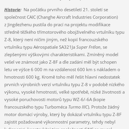
Historie
:
Na počátku prvního desetiletí 21. století se
společnost CAIC (Changhe Aircraft Industries Corporation)
z Jingdezhenu pustila do prací na projektu modifikace
středně těžkého třímotorového obojživelného vrtulníku typu
Z-8, který není ničím jiným, než kopií francouzského
vrtulníku typu Aérospatiale SA321Ja
Super Frélon
, se
zlepšenými výškovými charakteristikami. Zmíněný model
vešel ve známost jako Z-8F a dle zadání měl být schopen
letu ve výšce 6 000 m na vzdálenost 600 km s nákladem o
hmotnosti 600 kg. Kromě toho měl řešit hlavní nedostatek
prvních výrobních verzí vrtulníku typu Z-8 v podobě nízkého
výkonu, vysoké hmotnosti, velké spotřebě, nízké životnosti a
vysoké poruchovosti motorů typu WZ-6/-6A (kopie
francouzského typu Turboméca
Turmo IIIC
). Protože žádný
motor domácí výroby, který by dokázal vrtulníku typu Z-8F
zajistit požadované výkonnostní parametry, tehdy nebyl