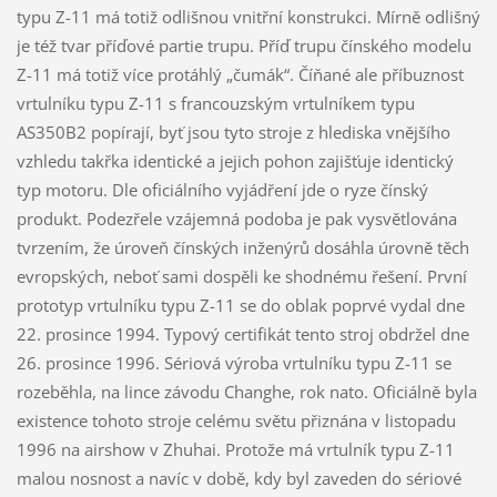
typu Z-11 má totiž odlišnou vnitřní konstrukci. Mírně odlišný
je též tvar příďové partie trupu. Příď trupu čínského modelu
Z-11 má totiž více protáhlý „čumák“. Číňané ale příbuznost
vrtulníku typu Z-11 s francouzským vrtulníkem typu
AS350B2 popírají, byť jsou tyto stroje z hlediska vnějšího
vzhledu takřka identické a jejich pohon zajišťuje identický
typ motoru. Dle oficiálního vyjádření jde o ryze čínský
produkt. Podezřele vzájemná podoba je pak vysvětlována
tvrzením, že úroveň čínských inženýrů dosáhla úrovně těch
evropských, neboť sami dospěli ke shodnému řešení. První
prototyp vrtulníku typu Z-11 se do oblak poprvé vydal dne
22. prosince 1994. Typový certifikát tento stroj obdržel dne
26. prosince 1996. Sériová výroba vrtulníku typu Z-11 se
rozeběhla, na lince závodu Changhe, rok nato. Oficiálně byla
existence tohoto stroje celému světu přiznána v listopadu
1996 na airshow v Zhuhai. Protože má vrtulník typu Z-11
malou nosnost a navíc v době, kdy byl zaveden do sériové