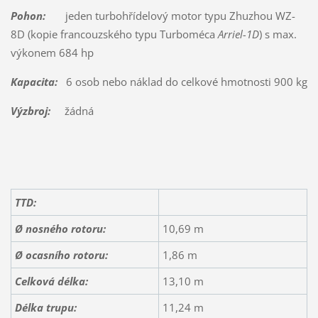
Pohon:
jeden turbohřídelový motor typu Zhuzhou WZ-
8D (kopie francouzského typu Turboméca
Arriel-1D
) s max.
výkonem 684 hp
Kapacita:
6 osob nebo náklad do celkové hmotnosti 900 kg
Výzbroj:
žádná
TTD:
Ø nosného rotoru:
10,69 m
Ø ocasního rotoru:
1,86 m
Celková délka:
13,10 m
Délka trupu:
11,24 m