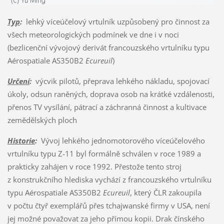
Typ
:
lehký víceúčelový vrtulník uzpůsobený pro činnost za
všech meteorologických podmínek ve dne i v noci
(bezlicenční vývojový derivát francouzského vrtulníku typu
Aérospatiale AS350B2
Ecureuil
)
Určení
:
výcvik pilotů, přeprava lehkého nákladu, spojovací
úkoly, odsun raněných, doprava osob na krátké vzdálenosti,
přenos TV vysílání, pátrací a záchranná činnost a kultivace
zemědělských ploch
Historie
:
Vývoj lehkého jednomotorového víceúčelového
vrtulníku typu Z-11 byl formálně schválen v roce 1989 a
prakticky zahájen v roce 1992. Přestože tento stroj
z konstrukčního hlediska vychází z francouzského vrtulníku
typu Aérospatiale AS350B2
Ecureuil
, který ČLR zakoupila
v počtu čtyř exemplářů přes tchajwanské firmy v USA, není
jej možné považovat za jeho přímou kopii. Drak čínského