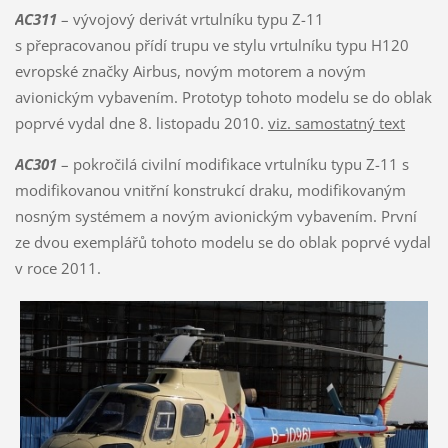
AC311
– vývojový derivát vrtulníku typu Z-11
s přepracovanou přídí trupu ve stylu vrtulníku typu H120
evropské značky Airbus, novým motorem a novým
avionickým vybavením. Prototyp tohoto modelu se do oblak
poprvé vydal dne 8. listopadu 2010.
viz. samostatný text
AC301
– pokročilá civilní modifikace vrtulníku typu Z-11 s
modifikovanou vnitřní konstrukcí draku, modifikovaným
nosným systémem a novým avionickým vybavením. První
ze dvou exemplářů tohoto modelu se do oblak poprvé vydal
v roce 2011.