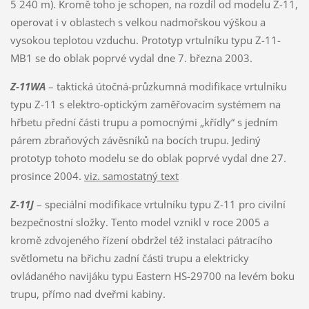
5 240 m). Kromě toho je schopen, na rozdíl od modelu Z-11,
operovat i v oblastech s velkou nadmořskou výškou a
vysokou teplotou vzduchu. Prototyp vrtulníku typu Z-11-
MB1 se do oblak poprvé vydal dne 7. března 2003.
Z-11WA
– taktická útočná-průzkumná modifikace vrtulníku
typu Z-11 s elektro-optickým zaměřovacím systémem na
hřbetu přední části trupu a pomocnými „křídly“ s jedním
párem zbraňových závěsníků na bocích trupu. Jediný
prototyp tohoto modelu se do oblak poprvé vydal dne 27.
prosince 2004.
viz. samostatný text
Z-11J
– speciální modifikace vrtulníku typu Z-11 pro civilní
bezpečnostní složky. Tento model vznikl v roce 2005 a
kromě zdvojeného řízení obdržel též instalaci pátracího
světlometu na břichu zadní části trupu a elektricky
ovládaného navijáku typu Eastern HS-29700 na levém boku
trupu, přímo nad dveřmi kabiny.