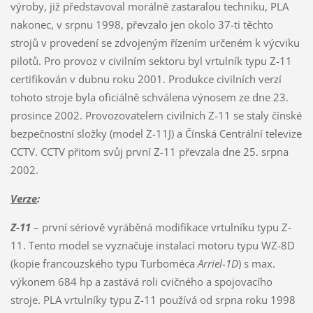
výroby, již představoval morálně zastaralou techniku, PLA
nakonec, v srpnu 1998, převzalo jen okolo 37-ti těchto
strojů v provedení se zdvojeným řízením určeném k výcviku
pilotů. Pro provoz v civilním sektoru byl vrtulník typu Z-11
certifikován v dubnu roku 2001. Produkce civilních verzí
tohoto stroje byla oficiálně schválena výnosem ze dne 23.
prosince 2002. Provozovatelem civilních Z-11 se staly čínské
bezpečnostní složky (model Z-11J) a Čínská Centrální televize
CCTV. CCTV přitom svůj první Z-11 převzala dne 25. srpna
2002.
Verze
:
Z-11
– první sériově vyráběná modifikace vrtulníku typu Z-
11. Tento model se vyznačuje instalací motoru typu WZ-8D
(kopie francouzského typu Turboméca
Arriel-1D
) s max.
výkonem 684 hp a zastává roli cvičného a spojovacího
stroje. PLA vrtulníky typu Z-11 používá od srpna roku 1998