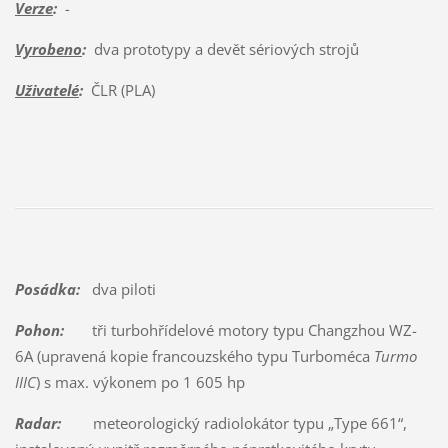
Verze
:
-
Vyrobeno
:
dva prototypy a devět sériových strojů
Uživatelé
:
ČLR (PLA)
Posádka:
dva piloti
Pohon:
tři turbohřídelové motory typu Changzhou WZ-
6A (upravená kopie francouzského typu Turboméca
Turmo
IIIC
) s max. výkonem po 1 605 hp
Radar:
meteorologický radiolokátor typu „Type 661“,