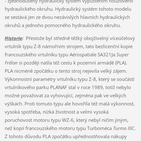
- zjednodušený hydraulický systém vypuštěním nouzového
hydraulického okruhu. Hydraulický systém tohoto modelu
se sestává jen ze dvou nezávislých hlavních hydraulických
okruhů a jednoho pomocného hydraulického okruhu.
Historie
:
Přestože byl středně těžký obojživelný víceúčelový
vrtulník typu Z-8 námořním strojem, tato bezlicenční kopie
francouzského vrtulníku typu Aérospatiale SA321Ja
Super
Frélon
si později našla též cestu k pozemní armádě (PLA).
PLA nicméně zpočátku o tento stroj nejevila velký zájem.
Výkonnostní parametry vrtulníku typu Z-8, který se součástí
vrtulníkového parku PLANAF stal v roce 1989, totiž nebylo
možné považovat za vyhovující, zejména pak ve velkých
výškách. Proti tomuto typu ale hovořila též malá výkonnost,
vysoká spotřeba, nízká životnost a velmi vysoká
poruchovost motoru typu WZ-6, který nebyl ničím jiným,
než kopií francouzského motoru typu Turboméca
Turmo IIIC
.
Z tohoto důvodu PLA zpočátku upřednostňovala nákupy