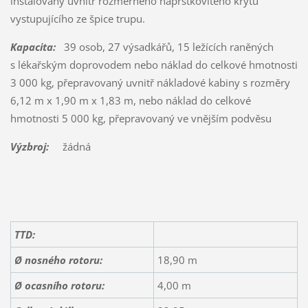
instalovaný uvnitř rozměrného náprstkovitého krytu
vystupujícího ze špice trupu.
Kapacita:
39 osob, 27 výsadkářů, 15 ležících raněných
s lékařským doprovodem nebo náklad do celkové hmotnosti
3 000 kg, přepravovaný uvnitř nákladové kabiny s rozměry
6,12 m x 1,90 m x 1,83 m, nebo náklad do celkové
hmotnosti 5 000 kg, přepravovaný ve vnějším podvěsu
Výzbroj:
žádná
TTD:
Ø nosného rotoru:
18,90 m
Ø ocasního rotoru:
4,00 m