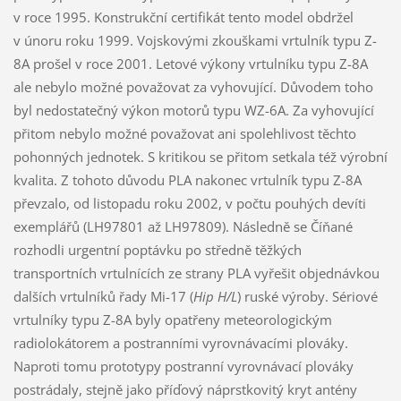
v roce 1995. Konstrukční certifikát tento model obdržel
v únoru roku 1999. Vojskovými zkouškami vrtulník typu Z-
8A prošel v roce 2001. Letové výkony vrtulníku typu Z-8A
ale nebylo možné považovat za vyhovující. Důvodem toho
byl nedostatečný výkon motorů typu WZ-6A. Za vyhovující
přitom nebylo možné považovat ani spolehlivost těchto
pohonných jednotek. S kritikou se přitom setkala též výrobní
kvalita. Z tohoto důvodu PLA nakonec vrtulník typu Z-8A
převzalo, od listopadu roku 2002, v počtu pouhých devíti
exemplářů (LH97801 až LH97809). Následně se Číňané
rozhodli urgentní poptávku po středně těžkých
transportních vrtulnících ze strany PLA vyřešit objednávkou
dalších vrtulníků řady Mi-17 (
Hip H/L
) ruské výroby. Sériové
vrtulníky typu Z-8A byly opatřeny meteorologickým
radiolokátorem a postranními vyrovnávacími plováky.
Naproti tomu prototypy postranní vyrovnávací plováky
postrádaly, stejně jako příďový náprstkovitý kryt antény