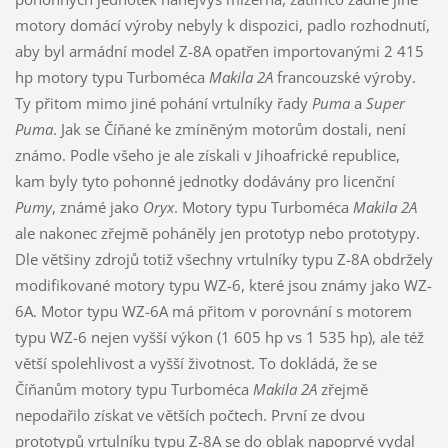
motory domácí výroby nebyly k dispozici, padlo rozhodnutí,
aby byl armádní model Z-8A opatřen importovanými 2 415
hp motory typu Turboméca
Makila 2A
francouzské výroby.
Ty přitom mimo jiné pohání vrtulníky řady
Puma
a
Super
Puma
. Jak se Číňané ke zmíněným motorům dostali, není
známo. Podle všeho je ale získali v Jihoafrické republice,
kam byly tyto pohonné jednotky dodávány pro licenční
Pumy
, známé jako
Oryx
. Motory typu Turboméca
Makila 2A
ale nakonec zřejmě poháněly jen prototyp nebo prototypy.
Dle většiny zdrojů totiž všechny vrtulníky typu Z-8A obdržely
modifikované motory typu WZ-6, které jsou známy jako WZ-
6A. Motor typu WZ-6A má přitom v porovnání s motorem
typu WZ-6 nejen vyšší výkon (1 605 hp vs 1 535 hp), ale též
větší spolehlivost a vyšší životnost. To dokládá, že se
Číňanům motory typu Turboméca
Makila 2A
zřejmě
nepodařilo získat ve větších počtech. První ze dvou
prototypů vrtulníku typu Z-8A se do oblak napoprvé vydal