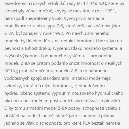
osvědčených ruských vrtulníků řady Mi-17 (
Hip H/L
), které by
ale nebyly vůbec možné, kdyby se mezitím, v roce 1991,
nerozpadl znepřátelený SSSR. Vývoj první armádní
modifikace vrtulníku typu Z-8, která vešla ve známost jako
Z-8A, byl zahájen v roce 1992. Při návrhu zmíněného
modelu byl kladen důraz na redukci hmotnosti bez vlivu na
pevnost a tuhost draku, zvýšení vztlaku nosného systému a
zvýšení výkonnosti pohonného systému. U armádního
modelu Z-8A se přitom podařilo snížit hmotnost o nějakých
300 kg proti námořnímu modelu Z-8, a to náhradou
vodotěsných spojů standardními, instalací modernější
avioniky, která má nižní hmotnost, zjednodušením
hydraulického systému vyjmutím nouzového hydraulického
okruhu a odstraněním postranních vyrovnávacích plováků.
Díky tomu armádní model Z-8A pozbyl schopnosti vzletu a
přistání na vodní hladině, stejně jako schopnosti plavby.
Jednalo se však o schopnosti, pro které PLA beztak neměla