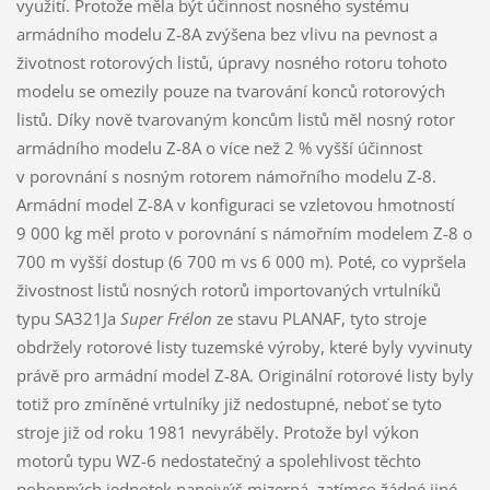
využití. Protože měla být účinnost nosného systému
armádního modelu Z-8A zvýšena bez vlivu na pevnost a
životnost rotorových listů, úpravy nosného rotoru tohoto
modelu se omezily pouze na tvarování konců rotorových
listů. Díky nově tvarovaným koncům listů měl nosný rotor
armádního modelu Z-8A o více než 2 % vyšší účinnost
v porovnání s nosným rotorem námořního modelu Z-8.
Armádní model Z-8A v konfiguraci se vzletovou hmotností
9 000 kg měl proto v porovnání s námořním modelem Z-8 o
700 m vyšší dostup (6 700 m vs 6 000 m). Poté, co vypršela
živostnost listů nosných rotorů importovaných vrtulníků
typu SA321Ja
Super Frélon
ze stavu PLANAF, tyto stroje
obdržely rotorové listy tuzemské výroby, které byly vyvinuty
právě pro armádní model Z-8A. Originální rotorové listy byly
totiž pro zmíněné vrtulníky již nedostupné, neboť se tyto
stroje již od roku 1981 nevyráběly. Protože byl výkon
motorů typu WZ-6 nedostatečný a spolehlivost těchto
pohonných jednotek nanejvýš mizerná, zatímco žádné jiné