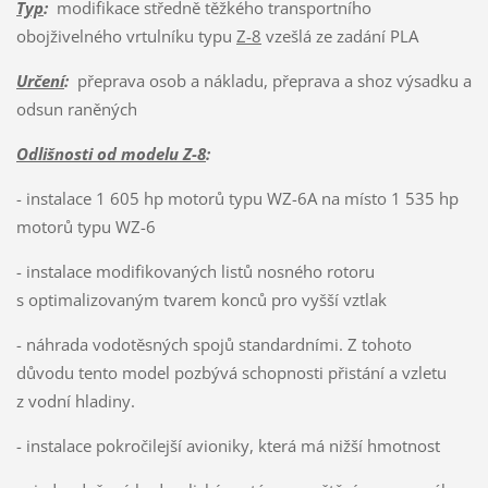
Typ
:
modifikace středně těžkého transportního
obojživelného vrtulníku typu
Z-8
vzešlá ze zadání PLA
Určení
:
přeprava osob a nákladu, přeprava a shoz výsadku a
odsun raněných
Odlišnosti od modelu Z-8
:
- instalace 1 605 hp motorů typu WZ-6A na místo 1 535 hp
motorů typu WZ-6
- instalace modifikovaných listů nosného rotoru
s optimalizovaným tvarem konců pro vyšší vztlak
- náhrada vodotěsných spojů standardními. Z tohoto
důvodu tento model pozbývá schopnosti přistání a vzletu
z vodní hladiny.
- instalace pokročilejší avioniky, která má nižší hmotnost