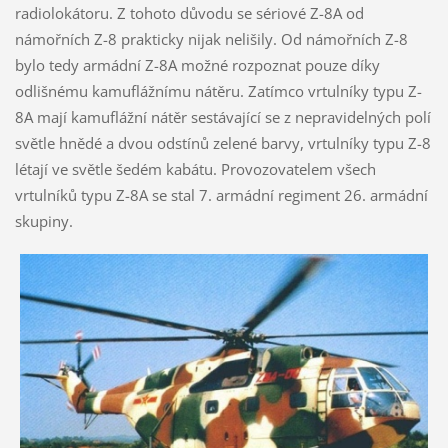
radiolokátoru. Z tohoto důvodu se sériové Z-8A od
námořních Z-8 prakticky nijak nelišily. Od námořních Z-8
bylo tedy armádní Z-8A možné rozpoznat pouze díky
odlišnému kamuflážnímu nátěru. Zatímco vrtulníky typu Z-
8A mají kamuflážní nátěr sestávající se z nepravidelných polí
světle hnědé a dvou odstínů zelené barvy, vrtulníky typu Z-8
létají ve světle šedém kabátu. Provozovatelem všech
vrtulníků typu Z-8A se stal 7. armádní regiment 26. armádní
skupiny.