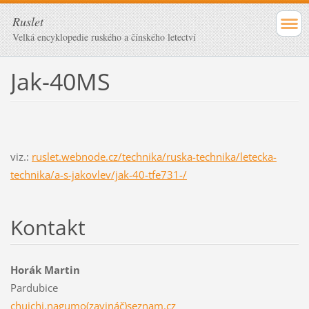
Ruslet
Velká encyklopedie ruského a čínského letectví
Jak-40MS
viz.:
ruslet.webnode.cz/technika/ruska-technika/letecka-
technika/a-s-jakovlev/jak-40-tfe731-/
Kontakt
Horák Martin
Pardubice
chuichi.nagumo(zavináč)seznam.cz