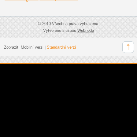
© 2010 Všechna práva vyhrazena.
Vytvořeno službou
Webnode
Zobrazit:
Mobilní verzi
|
Standardní verzi