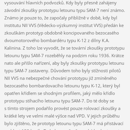
vysouvání hlavních podvozků. Kdy byly přesně zahájeny
závodní zkoušky prototypu letounu typu SAM-7 není známo.
Známo je pouze to, že započaly přibližně v době, kdy byl
institutu NII VVS (Vědecko-výzkumný institut VVS) předán ke
zkouškám prototyp obdobně koncipovaného bezocasého
dvoumotorového bombardéru typu K-12 z dílny K.A.
Kalinina. Z toho lze vyvodit, že se tovární zkoušky prototypu
letounu typu SAM-7 rozeběhly na podzim roku 1936. Krátce
nato ale přišlo nařízení, aby byly zkoušky prototypu letounu
typu SAM-7 zastaveny. Důvodem toho byly stížnosti pilotů
NII VVS na nebezpečné chování prototypu již zmíněného
bezocasého bombardovacího letounu typu K-12, který byl
opatřen křídlem se shodným profilem, jaký mělo křídlo
prototypu stíhacího letounu typu SAM-7. Do té doby se
s tímto strojem podařilo provést pouze rolovací zkoušky a
krátké lety ve velmi malé výšce nad VPD. V jejich průběhu
bylo zjištěno, že prototyp letounu typu SAM-7 má přistávací