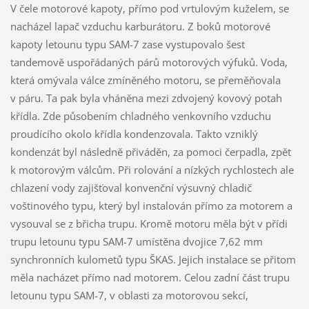
V čele motorové kapoty, přímo pod vrtulovým kuželem, se
nacházel lapač vzduchu karburátoru. Z boků motorové
kapoty letounu typu SAM-7 zase vystupovalo šest
tandemově uspořádaných párů motorových výfuků. Voda,
která omývala válce zmíněného motoru, se přeměňovala
v páru. Ta pak byla vháněna mezi zdvojený kovový potah
křídla. Zde působením chladného venkovního vzduchu
proudícího okolo křídla kondenzovala. Takto vzniklý
kondenzát byl následně přiváděn, za pomoci čerpadla, zpět
k motorovým válcům. Při rolování a nízkých rychlostech ale
chlazení vody zajišťoval konvenční výsuvný chladič
voštinového typu, který byl instalován přímo za motorem a
vysouval se z břicha trupu. Kromě motoru měla být v přídi
trupu letounu typu SAM-7 umístěna dvojice 7,62 mm
synchronních kulometů typu ŠKAS. Jejich instalace se přitom
měla nacházet přímo nad motorem. Celou zadní část trupu
letounu typu SAM-7, v oblasti za motorovou sekcí,