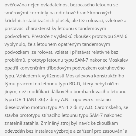
ověřována nejen ovladatelnost bezocasého letounu se
směrovými kormidly na odtokové hraně koncových
křídelních stabilizačních plošek, ale též rolovací, vzletové a
přistávací charakteristiky letounu s tandemovým
podvozkem. Přestože z výsledků zkoušek prototypu SAM-6
vyplynulo, že s letounem opatřeným tandemovým
podvozkem lze rolovat, vzlétat i přistávat relativně bez
problémů, prototyp letounu typu SAM-7 nakonec Moskalev
opatřil konvenčním tříbodovým podvozkem ostruhového
typu. Vzhledem k vytíženosti Moskalevova konstrukčního
týmu pracemi na letounu typu RD-D, který nebyl ničím
jiným, než modifikací dálkového bombardovacího letounu
typu DB-1 (ANT-36) z dílny A.N. Tupoleva s instalací
dieselového motoru typu AN-1 z dílny A.D. Čaromského, se
stavba prototypu stíhacího letounu typu SAM-7 nakonec
znatelně zatáhla. Zmíněný stroj byl navíc ke zkouškám
odevzdán bez instalace výzbroje a zařízení pro zasouvání a