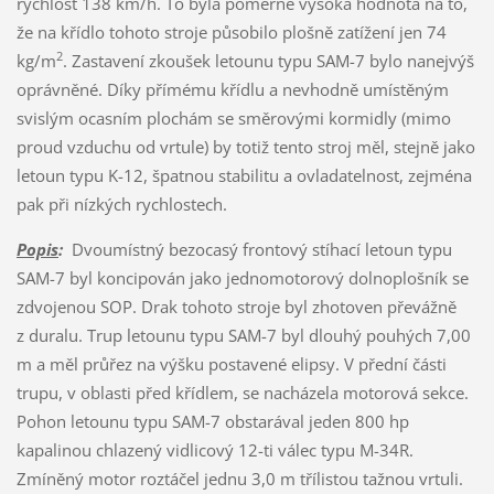
rychlost 138 km/h. To byla poměrně vysoká hodnota na to,
že na křídlo tohoto stroje působilo plošně zatížení jen 74
2
kg/m
. Zastavení zkoušek letounu typu SAM-7 bylo nanejvýš
oprávněné. Díky přímému křídlu a nevhodně umístěným
svislým ocasním plochám se směrovými kormidly (mimo
proud vzduchu od vrtule) by totiž tento stroj měl, stejně jako
letoun typu K-12, špatnou stabilitu a ovladatelnost, zejména
pak při nízkých rychlostech.
Popis
:
Dvoumístný bezocasý frontový stíhací letoun typu
SAM-7 byl koncipován jako jednomotorový dolnoplošník se
zdvojenou SOP. Drak tohoto stroje byl zhotoven převážně
z duralu. Trup letounu typu SAM-7 byl dlouhý pouhých 7,00
m a měl průřez na výšku postavené elipsy. V přední části
trupu, v oblasti před křídlem, se nacházela motorová sekce.
Pohon letounu typu SAM-7 obstarával jeden 800 hp
kapalinou chlazený vidlicový 12-ti válec typu M-34R.
Zmíněný motor roztáčel jednu 3,0 m třílistou tažnou vrtuli.