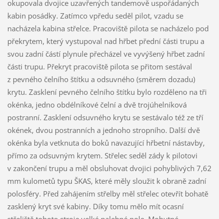
okupovala dvojice uzavřených tandemově uspořádaných
kabin posádky. Zatímco vpředu seděl pilot, vzadu se
nacházela kabina střelce. Pracoviště pilota se nacházelo pod
překrytem, který vystupoval nad hřbet přední části trupu a
svou zadní částí plynule přecházel ve vyvýšený hřbet zadní
části trupu. Překryt pracoviště pilota se přitom sestával
z pevného čelního štítku a odsuvného (směrem dozadu)
krytu. Zasklení pevného čelního štítku bylo rozděleno na tři
okénka, jedno obdélníkové čelní a dvě trojúhelníková
postranní. Zasklení odsuvného krytu se sestávalo též ze tří
okének, dvou postranních a jednoho stropního. Další dvě
okénka byla vetknuta do boků navazující hřbetní nástavby,
přímo za odsuvným krytem. Střelec seděl zády k pilotovi
v zakončení trupu a měl obsluhovat dvojici pohyblivých 7,62
mm kulometů typu ŠKAS, které měly sloužit k obraně zadní
polosféry. Před zahájením střelby měl střelec otevřít bohatě
zasklený kryt své kabiny. Díky tomu mělo mít ocasní