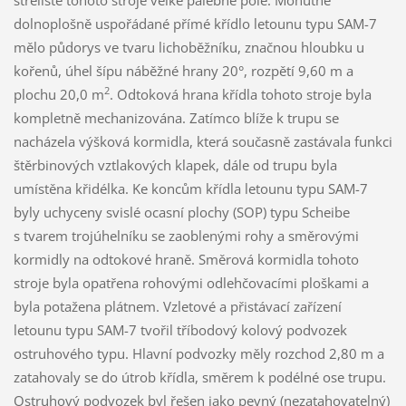
střeliště tohoto stroje velké palebné pole. Mohutné
dolnoplošně uspořádané přímé křídlo letounu typu SAM-7
mělo půdorys ve tvaru lichoběžníku, značnou hloubku u
kořenů, úhel šípu náběžné hrany 20°, rozpětí 9,60 m a
2
plochu 20,0 m
. Odtoková hrana křídla tohoto stroje byla
kompletně mechanizována. Zatímco blíže k trupu se
nacházela výšková kormidla, která současně zastávala funkci
štěrbinových vztlakových klapek, dále od trupu byla
umístěna křidélka. Ke koncům křídla letounu typu SAM-7
byly uchyceny svislé ocasní plochy (SOP) typu Scheibe
s tvarem trojúhelníku se zaoblenými rohy a směrovými
kormidly na odtokové hraně. Směrová kormidla tohoto
stroje byla opatřena rohovými odlehčovacími ploškami a
byla potažena plátnem. Vzletové a přistávací zařízení
letounu typu SAM-7 tvořil tříbodový kolový podvozek
ostruhového typu. Hlavní podvozky měly rozchod 2,80 m a
zatahovaly se do útrob křídla, směrem k podélné ose trupu.
Ostruhový podvozek byl řešen jako pevný (nezatahovatelný)