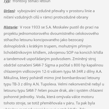
Typ
:
frontový stíhací letoun
Určení
:
vybojování vzdušné převahy v prostoru linie a
ničení vzdušných cílů v rámci protivzdušné obrany
Historie
:
V roce 1933 se S.A. Moskalev pustil do prací na
projektu jednomotorového dvoumístného celokovového
stíhacího letounu koncipovaného jako bezocasý
dolnoplošník s krátkým trupem, mohutným přímým
lichoběžníkovým křídlem, zdvojenou SOP na koncích křídla
a tandemově uspořádaným podvozkem. Zmíněný stroj
obdržel označení SAM-7 Sigma a počítal s 800 hp kapalinou
chlazeným vidlicovým 12-ti válcem typu M-34R z dílny A.A.
Mikulina, který poháněl mimo jiné bombardovací letouny
typu TB-3 z dílny A.N. Tupoleva. Velmi nekonvenčně nebyl u
letounu typu SAM-7 řešen pouze drak, ale i systém chlazení
pohonné jednotky. Voda, která omývala válce motoru
tohoto stroje, se totiž přeměňovala v páru. Ta pak byla