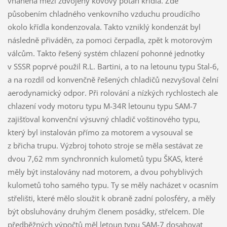
vháněna mezi zdvojený kovový potah křídla. Zde
působením chladného venkovního vzduchu proudícího
okolo křídla kondenzovala. Takto vzniklý kondenzát byl
následně přiváděn, za pomoci čerpadla, zpět k motorovým
válcům. Takto řešený systém chlazení pohonné jednotky
v SSSR poprvé použil R.L. Bartini, a to na letounu typu Stal-6,
a na rozdíl od konvenčně řešených chladičů nezvyšoval čelní
aerodynamický odpor. Při rolování a nízkých rychlostech ale
chlazení vody motoru typu M-34R letounu typu SAM-7
zajišťoval konvenční výsuvný chladič voštinového typu,
který byl instalován přímo za motorem a vysouval se
z břicha trupu. Výzbroj tohoto stroje se měla sestávat ze
dvou 7,62 mm synchronních kulometů typu ŠKAS, které
měly být instalovány nad motorem, a dvou pohyblivých
kulometů toho samého typu. Ty se měly nacházet v ocasním
střelišti, které mělo sloužit k obraně zadní polosféry, a měly
být obsluhovány druhým členem posádky, střelcem. Dle
předběžných výpočtů měl letoun typu SAM-7 dosahovat