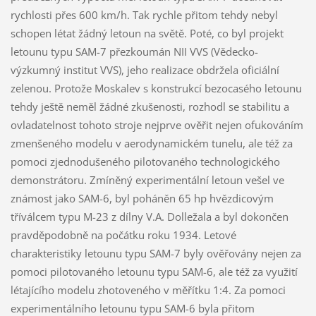
rychlosti přes 600 km/h. Tak rychle přitom tehdy nebyl
schopen létat žádný letoun na světě. Poté, co byl projekt
letounu typu SAM-7 přezkoumán NII VVS (Vědecko-
výzkumný institut VVS), jeho realizace obdržela oficiální
zelenou. Protože Moskalev s konstrukcí bezocasého letounu
tehdy ještě neměl žádné zkušenosti, rozhodl se stabilitu a
ovladatelnost tohoto stroje nejprve ověřit nejen ofukováním
zmenšeného modelu v aerodynamickém tunelu, ale též za
pomoci zjednodušeného pilotovaného technologického
demonstrátoru. Zmíněný experimentální letoun vešel ve
známost jako SAM-6, byl poháněn 65 hp hvězdicovým
tříválcem typu M-23 z dílny V.A. Dolležala a byl dokončen
pravděpodobně na počátku roku 1934. Letové
charakteristiky letounu typu SAM-7 byly ověřovány nejen za
pomoci pilotovaného letounu typu SAM-6, ale též za využití
létajícího modelu zhotoveného v měřítku 1:4. Za pomoci
experimentálního letounu typu SAM-6 byla přitom