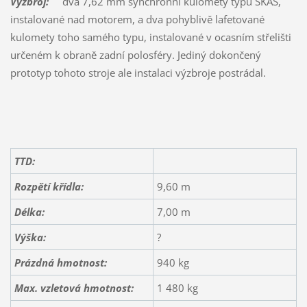
Výzbroj:
dva 7,62 mm synchronní kulomety typu ŠKAS,
instalované nad motorem, a dva pohyblivě lafetované
kulomety toho samého typu, instalované v ocasním střelišti
určeném k obraně zadní polosféry. Jediný dokončený
prototyp tohoto stroje ale instalaci výzbroje postrádal.
TTD:
Rozpětí křídla:
9,60 m
Délka:
7,00 m
Výška:
?
Prázdná hmotnost:
940 kg
Max. vzletová hmotnost:
1 480 kg