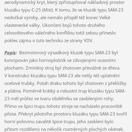
aerodynamický kryt, který zpřístupňoval nákladový prostor
kluzáku typu C-25 (
Mist
). K tomu, že se kluzák typu SAM-23
nedočkal výroby, ale nemálo přispěl též konec Velké
vlastenecké války. Ukončení bojů tohoto druhého
celosvětového válečného konfliktu totiž sebou přineslo
pokles zájmu o tuto techniku ze strany VDV.
Popis
:
Bezmotorový výsadkový kluzák typu SAM-23 byl
koncipován jako hornoplošník se zdvojenými ocasními
plochami. Zmíněný stroj byl zhotoven převážně ze dřeva.
V konstrukci kluzáku typu SAM-23 ale nešly též uplatnění
ocelové trubky. Potah draku tohoto byl zhotoven z překližky
a plátna. Poměrně krátký a robustní trup kluzáku typu SAM-
23 měl průřez ve tvaru obdélníku se zaoblenými rohy.
Přímo ve špici trupu tohoto stroje se nacházelo pracoviště
pilota. Překryt pilotního prostoru kluzáku typu SAM-23 tvořil
horní polovinu zavalité špice trupu. Jeho zasklení bylo
přitom rozděleno na několik rozměrných plochých okének.