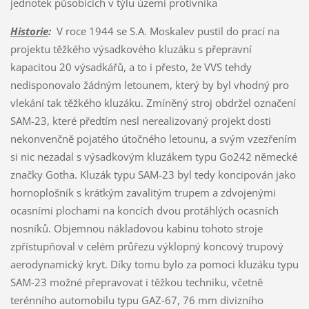
jednotek působících v týlu území protivníka
Historie
:
V roce 1944 se S.A. Moskalev pustil do prací na
projektu těžkého výsadkového kluzáku s přepravní
kapacitou 20 výsadkářů, a to i přesto, že VVS tehdy
nedisponovalo žádným letounem, který by byl vhodný pro
vlekání tak těžkého kluzáku. Zmíněný stroj obdržel označení
SAM-23, které předtím nesl nerealizovaný projekt dosti
nekonvenčně pojatého útočného letounu, a svým vzezřením
si nic nezadal s výsadkovým kluzákem typu Go242 německé
značky Gotha. Kluzák typu SAM-23 byl tedy koncipován jako
hornoplošník s krátkým zavalitým trupem a zdvojenými
ocasními plochami na koncích dvou protáhlých ocasních
nosníků. Objemnou nákladovou kabinu tohoto stroje
zpřístupňoval v celém průřezu výklopný koncový trupový
aerodynamický kryt. Díky tomu bylo za pomoci kluzáku typu
SAM-23 možné přepravovat i těžkou techniku, včetně
terénního automobilu typu GAZ-67, 76 mm divizního