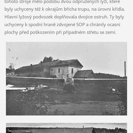
tohoto stroje mělo podobu dvou odpružených lyží, které
byly uchyceny též k okrajům břicha trupu, na úrovni křídla.
Hlavní lyžový podvozek doplňovala dvojice ostruh. Ty byly
uchyceny k spodní hraně zdvojené SOP a chránily ocasní
plochy před poškozením při případném střetu se zemí.