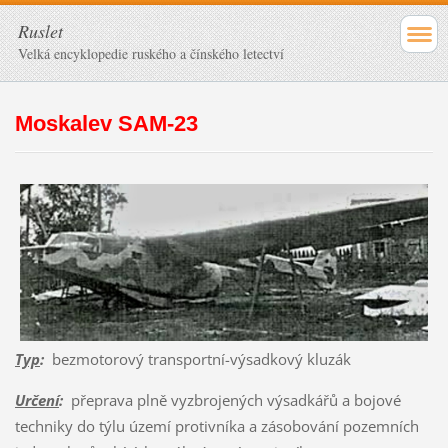
Ruslet
Velká encyklopedie ruského a čínského letectví
Moskalev SAM-23
Typ
:
bezmotorový transportní-výsadkový kluzák
Určení
:
přeprava plně vyzbrojených výsadkářů a bojové
techniky do týlu území protivníka a zásobování pozemních