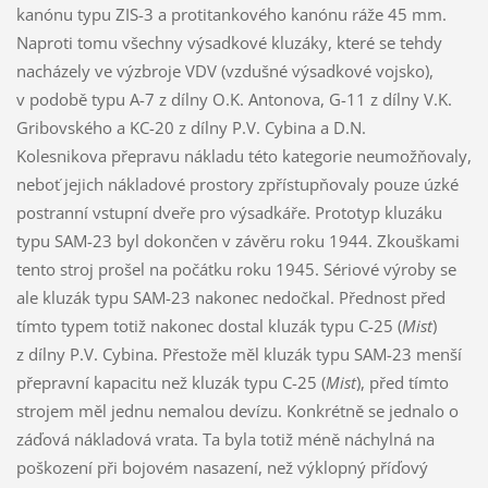
kanónu typu ZIS-3 a protitankového kanónu ráže 45 mm.
Naproti tomu všechny výsadkové kluzáky, které se tehdy
nacházely ve výzbroje VDV (vzdušné výsadkové vojsko),
v podobě typu A-7 z dílny O.K. Antonova, G-11 z dílny V.K.
Gribovského a KC-20 z dílny P.V. Cybina a D.N.
Kolesnikova přepravu nákladu této kategorie neumožňovaly,
neboť jejich nákladové prostory zpřístupňovaly pouze úzké
postranní vstupní dveře pro výsadkáře. Prototyp kluzáku
typu SAM-23 byl dokončen v závěru roku 1944. Zkouškami
tento stroj prošel na počátku roku 1945. Sériové výroby se
ale kluzák typu SAM-23 nakonec nedočkal. Přednost před
tímto typem totiž nakonec dostal kluzák typu C-25 (
Mist
)
z dílny P.V. Cybina. Přestože měl kluzák typu SAM-23 menší
přepravní kapacitu než kluzák typu C-25 (
Mist
), před tímto
strojem měl jednu nemalou devízu. Konkrétně se jednalo o
záďová nákladová vrata. Ta byla totiž méně náchylná na
poškození při bojovém nasazení, než výklopný příďový