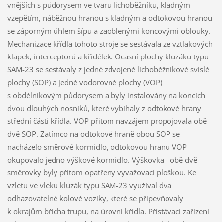
vnějších s půdorysem ve tvaru lichoběžníku, kladným
vzepětím, náběžnou hranou s kladným a odtokovou hranou
se záporným úhlem šípu a zaoblenými koncovými oblouky.
Mechanizace křídla tohoto stroje se sestávala ze vztlakových
klapek, interceptorů a křidélek. Ocasní plochy kluzáku typu
SAM-23 se sestávaly z jedné zdvojené lichoběžníkové svislé
plochy (SOP) a jedné vodorovné plochy (VOP)
s obdélníkovým půdorysem a byly instalovány na koncích
dvou dlouhých nosníků, které vybíhaly z odtokové hrany
střední části křídla. VOP přitom navzájem propojovala obě
dvě SOP. Zatímco na odtokové hraně obou SOP se
nacházelo směrové kormidlo, odtokovou hranu VOP
okupovalo jedno výškové kormidlo. Výškovka i obě dvě
směrovky byly přitom opatřeny vyvažovací ploškou. Ke
vzletu ve vleku kluzák typu SAM-23 využíval dva
odhazovatelné kolové vozíky, které se připevňovaly
k okrajům břicha trupu, na úrovni křídla. Přistávací zařízení