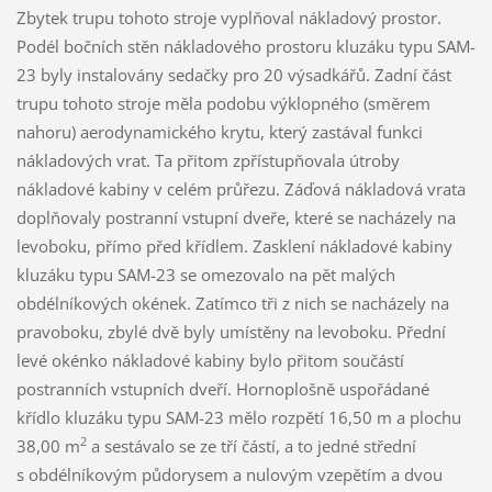
Zbytek trupu tohoto stroje vyplňoval nákladový prostor.
Podél bočních stěn nákladového prostoru kluzáku typu SAM-
23 byly instalovány sedačky pro 20 výsadkářů. Zadní část
trupu tohoto stroje měla podobu výklopného (směrem
nahoru) aerodynamického krytu, který zastával funkci
nákladových vrat. Ta přitom zpřístupňovala útroby
nákladové kabiny v celém průřezu. Záďová nákladová vrata
doplňovaly postranní vstupní dveře, které se nacházely na
levoboku, přímo před křídlem. Zasklení nákladové kabiny
kluzáku typu SAM-23 se omezovalo na pět malých
obdélníkových okének. Zatímco tři z nich se nacházely na
pravoboku, zbylé dvě byly umístěny na levoboku. Přední
levé okénko nákladové kabiny bylo přitom součástí
postranních vstupních dveří. Hornoplošně uspořádané
křídlo kluzáku typu SAM-23 mělo rozpětí 16,50 m a plochu
2
38,00 m
a sestávalo se ze tří částí, a to jedné střední
s obdélníkovým půdorysem a nulovým vzepětím a dvou