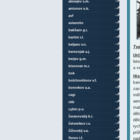
alexejev s.m.
antonov o.k.
avf
aviavnito
bakšaev g.i.
bartini r.l.
beljaev v.n.
Ty
bereznjak a.j.
Urč
berjev g.m.
let
bisnovat m.r.
a v
bok
His
bolchovitinov v.f.
borovkov a.a.
cagi
ckb
cybin p.v.
čeranovskij b.i.
četverikov i.v.
čiževskij v.a.
florov i.f.