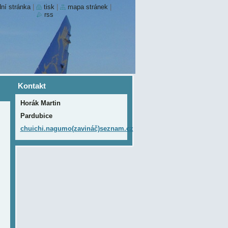
ní stránka
|
tisk
|
mapa stránek
|
rss
Kontakt
Horák Martin
Pardubice
chuichi.nagumo(zavináč)seznam.cz