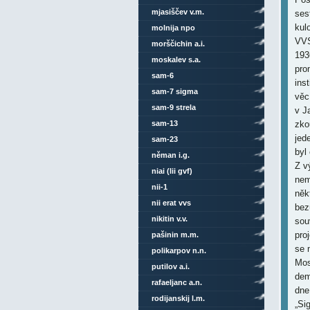
mjasiščev v.m.
molnija npo
morščichin a.i.
moskalev s.a.
sam-6
sam-7 sigma
sam-9 strela
sam-13
sam-23
něman i.g.
niai (lii gvf)
nii-1
nii erat vvs
nikitin v.v.
pašinin m.m.
polikarpov n.n.
putilov a.i.
rafaeljanc a.n.
rodijanskij l.m.