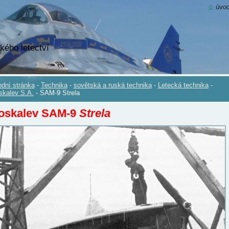
úvod
kého letectví
dní stránka
-
Technika
-
sovětská a ruská technika
-
Letecká technika
-
kalev S.A.
-
SAM-9 Strela
oskalev SAM-9
Strela