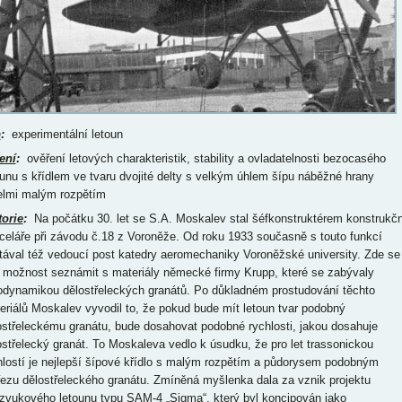
p
:
experimentální letoun
ení
:
ověření letových charakteristik, stability a ovladatelnosti bezocasého
ounu s křídlem ve tvaru dvojité delty s velkým úhlem šípu náběžné hrany
elmi malým rozpětím
torie
:
Na počátku 30. let se S.A. Moskalev stal šéfkonstruktérem konstrukční kanceláře při závodu č.18 z Voroněže. Od roku 1933 současně s touto funkcí zastával též vedoucí post katedry aeromechaniky Voroněžské university. Zde se měl možnost seznámit s materiály německé firmy Krupp, které se zabývaly aerodynamikou dělostřeleckých granátů. Po důkladném prostudování těchto materiálů Moskalev vyvodil to, že pokud bude mít letoun tvar podobný dělostřeleckému granátu, bude dosahovat podobné rychlosti, jakou dosahuje dělostřelecký granát. To Moskaleva vedlo k úsudku, že pro let trassonickou rychlostí je nejlepší šípové křídlo s malým rozpětím a půdorysem podobným průřezu dělostřeleckého granátu. Zmíněná myšlenka dala za vznik projektu nadzvukového letounu typu SAM-4 „Sigma“, který byl koncipován jako jednomístné létající křídlo s půdorysem ve tvaru dvojité delty s velmi malým rozpětím a značným úhlem šípu náběžné hrany. Ke koncům křídla tohoto stroje měla být uchycena dvojice svislých ocasních ploch. Podvozek letounu typu SAM-4 měl být řešen jako zatahovatelný. Pohon tohoto stroje měla, vzhledem k tehdejší nedostupnosti reaktivního motoru, prozatím obstarávat dvojice 860 hp kapalinou chlazených vidlicových 12-ti válců typu M-100 (licenční kopie francouzského motoru typu Hispano-Suiza 12Ybrs). Zmíněné motory měly roztáčet dvojici souosých protiběžných vrtulí, instalovanou na přídi. Protože hřídel, která měla propojovat motory s vrtulemi, měla procházet osou trupu, Moskalev pilotní kabinu letounu typu SAM-4 umístil vlevo od podélné osy trupu. Pilot měl v ní navíc zaujímat pozici pololeže. Nestandardně měl být řešen též systém chlazení motorů typu M-100. Voda, která měla omývat válce zmíněných motorů, se měla přeměňovat v páru. Ta pak měla být vháněna mezi zdvojený kovový potah křídla. Zde měla působením chladného venkovního vzduchu proudícího okolo křídla kondenzovat. Takto vzniklý kondenzát měl být následně přiváděn, za pomoci čerpadla, zpět k motorovým válcům. Takto pojatý pohonný systém sice letounu typu SAM-4 nemohl zajistit nadzvukovou rychlost, měl však umožnit prověřit letové charakteristiky létajícího křídla se značným úhlem šípu náběžné hrany a velmi malým rozpětím v poměrně širokém rozsahu rychlostí. Dle výsledků měření v aerodynamickém tunelu Voroněžské university měly totiž motory typu M-100 být letounu typu SAM-4 schopny zajistit rychlost přes 900 km/h. Úvodní projekt tohoto stroje byl dokončen a Glavaviapomu (Hlavní správa leteckého průmyslu), který náležel pod NKTP (Lidový komisariát těžkého průmyslu), prezentován v září roku 1934. Zde se ale k úspěšnosti projektu letounu typu SAM-4 postavili velmi skepticky, neboť byl velmi nekonvenční. Z tohoto důvodu byla realizace tohoto stroje zamítnuta. To ale pro Moskavevovu ideu rychlého létajícího křídla se začnou šípovitostí náběžné hrany a malým rozpětím neznamenalo úplný konec. Na počátku června roku 1936 totiž sovětská rozvědka vyrukovala s tím, že Japonci mají rychlý letoun s půdorysem ve tvaru trojúhelníku. Zmíněný stroj měl dle rozvědky navrhnout jakýsi letecký inženýr Postavin, který měl údajně v roce 1933 uprchnout ze SSSR do Mandžuska. Tento svůj vynález měl přitom Japoncům prodat v Šanghaji. Prototyp zmíněného stroje měl být postaven v Ta-lien. Zde měl též projít zkouškami. Poté měl Postavin odjet do Šimonoseki, kde měl na tajné vojenské základně dohlížet nad sériovou výrobou. Dle rozvědky mělo tehdy již být postaveno 400 těchto strojů. Postavin měl přitom zemřít v roce 1935 za velmi záhadných okolností na lázeňském pobytu v Japonsku. Současně sovětská rozvědka předala výkres a popis zmíněného Postavinova trojúhelníkového letounu hlavnímu inženýrovi VVS. Ve zmíněných materiálech bylo uvedeno, že se jedná o bezocasý dvoumístný stíhací hornoplošník s trojúhelníkovým křídlem se značným úhlem šípu a úzkým trupem. Zmíněný stroj měl dle materiálů dodaných rozvědkou mít dva motory, jeden s výkonem 200 hp a jeden s výkonem 400 hp. Zmíněné motory měly přitom roztáčet jednu tažnou a dvě tlačné vrtule. Posádka tohoto stroje měla sedět v přetlakové kabině. Jeho ovládání mělo být prováděno za pomoci směrovky a interceptorů. Výzbroj Postavinova trojúhelníkového letounu se dle materiálů sovětské rozvědky měla sestávat z jednoho kanónu, který měl střílet dutou hřídelí příďové vrtule, a čtyř kulometů. Protože takto koncipovaný letoun měl dle názoru hlavního inženýra VVS být schopen letu velmi vysokou rychlostí ve velké výšce, dne 22. června 1936 byl institut CAGI (Centrální institutu aero- a hydrodynamiky) pověřen proměřením jeho modelu v aerodynamickém tunelu. Na tento úkol přitom zmíněný institut obdržel pouhých 10 dní. Současně NKVD (Lidový komisariát vnitřních věcí) dostal za úkol získat další informace o Postavinově trojúhelníkovém letounu v Japonsku. Následně v aerodynamickém tunelu T-106 institutu CAGI prošly zkouškami hned dva modely trojúhelníkového letounu s délkou 1,2 m. Zatímco jeden z nich byl zhotoven přesně podle materiálů dodaných rozvědkou, ten druhý byl opatřen jen příďovou tažnou vrtulí a standardními ovládacími plochami. Z výsledků zmíněných měření ale vyšlo najevo, že takto koncipovaný letoun nemá žádné přednosti před letounem klasické koncepce. Z tohoto důvodu byla některými odborníky stavba podobného letounu domácí konstrukce shledána za bezúčelnou. I přesto padlo rozhodnutí, aby byl přeci jenom postaven. V této souvislosti si náčelník Glavaviapomu M.M. Kaganovič vzpomněl na zamítnutý projekt Moskalevova typu SAM-4. Dne 7. května 1937 byl proto Moskalev, který se mezitím, v roce 1936, stal šéfkonstruktérem voroněžské OKB-31, pozván do Moskvy. Zde mu bylo zadáno zpracování projektu zmenšeného technologického demonstrátoru letounu typu SAM-4 „Sigma“. Příslušný oficiální výnos byl vypsán dne 10. května toho samého roku. Na vývoji technologického demonstrátoru „Sigmy“ se přitom měl kromě OKB-31 podílet též institut CAGI, a to testováním modelu tohoto stroje v aerodynamickém tunelu. Současně byla institutu CAGI nařízena stavba shodně koncipovaného experimentálního bezmotorového kluzáku vlastní konstrukce. Jeho vývojem byl přitom pověřen Kamnemostský. Požadovaný bezmotorový stroj se ale nakonec realizace nedočkal. Pro potřeby zkoušek technologického demonstrátoru „Sigmy“ byla vyčleněna dvojice 140 hp vzduchem chlazených čtyřválců typu Renault 4 francouzské výroby. Technologickému demonstrátoru letounu typu SAM-4 poháněnému zmíněným motorem byl Glavaviapromem přidělen název „Strela“, neboť měl půdorys ve tvaru hrotu šípu. Zmíněný stroj ale nesl též tovární označení SAM-9. Na zpracování projektu a stavbu prototypu tohoto letounu přitom Moskalev dostal pouhých dva a půl měsíce. Důvodem takového spěchu se stala skutečnost, že se mezitím začal o program „Strela“ zajímat tehdejší sovětský vůdce J.V. Stalin. Úvodní projekt „Strely“ Moskalev zpracoval za pouhých několik dní. U zmíněného stroje byl zachován tvar křídla nerealizované „Sigmy“. Změn doznaly pouze svislé ocasní plochy (SOP). U typu „Strela“ totiž před zdvojenou SOP, instalovanou na koncích křídla, dostala přednost jednoduchá SOP, umístěná v ose trupu. Kuli urychlení prací byly testy modelu „Strely“ v aerodynamickém tunelu institutu CAGI, který sídlil v Moskvě, prováděny souběžně se stavbou vlastního prototypu, která zase probíhala ve voroněžské OKB-31. Protože program „Strela“ podléhal přísnému utajení, stavba prototypu tohoto stroje probíhala v oddělených prostorách OKB-31. Jeho kompletaci se podařilo završit do dvou a půl měsíce, jak požadovalo zadání, stejně jako veškeré výpočty, statické zkoušky a testy v aerodynamickém tunelu. Testy v aerodynamickém tunelu přitom potvrdily výsledky aerodynamických výpočtů, a tak již hotový prototyp nebylo nutné upravovat. Kuli utajení byla „Strela“ zpočátku testována na záložním letišti těžkých bombardérů, které se nacházelo cca 10 km od Voroněže. Závodní rolovací zkoušky tohoto stroje se rozeběhly dne 27. července 1937 a byly provedeny podnikovým zkušebním pilotem A.N. Gusarovem. Gusarov hodnotil rolovací charakteristiky „Strely“ kladně. Zmíněný stroj byl při rolování dobře ovladatelný, a to i při nízkých otáčkách motoru. Rychle nabíral rychlost. Při rychlém rolování se zdviženým ocasem dobře držel směr. Při rychlosti 70 až 80 km/h již měl tendenci se odpoutat od země. Na počátku srpna přijela z Moskvy do Voroněže státní komise, aby dohlédla na testování „Strely“. Další testy tohoto stroje měl provést B.N. Kudrin, který již měl za sebou testování prototypů hned několika nekonvenčně řešených letadel. Díky velmi malému křídlu a absenci VOP ale „Strela“ u Kudrina vzbudila natolik velkou nedůvěru, že se jej nepodařilo nikomu nepřemluvit ani k tomu, aby s tímto strojem provedl alespoň rolovací zkoušky. Další testování „Strely“ proto padlo na bedra podnikovému pilotovi Gusarovi. Ten s tímto strojem nejprve vykonal další jízdy po VPD, včetně rychlých jízd se zvednutým ocasem. Při jedné z nich se ale díky vlastní chybě převrátil. Protože k tomu došlo při nízké rychlosti a na měkkém travnatém povrchu, prototyp „Strely“ přitom naštěstí neutrpěl žádné poškození. Ke svému prvnímu letu se zmíněný stroj s Gusarovem za kniplem vydal dne 7. srpna 1937. Zmíněný let ale málem skončil nehodou. Krátce poté, co se „Strela“ odlepila, při rychlosti okolo 150-ti km/h, od VPD se totiž náhle začala, ve výšce okolo 15-ti m nad zemí, silně naklánět vlevo. Pilotovi se ale naštěstí podařilo „Strelu“ vyrovnat a po nějakých 1 500 až 2 000 m letu v malé výšce nad VPD s ní bezpečně dosednout na zem. Příčinnou zmíněného incidentu byla nízká efektivita křidélek. Kdyby Gusarov nebyl tak zkušeným pilotem, zajisté by tento let skončil tragicky. Po završení zmíněného letu padlo rozhodnutí, aby byly další zkušební lety „Strely“ provedeny na Moskevském centrálním letišti. Z Voroněže do Moskvy byl přitom zmíněný stroj přepraven, kuli spěchu, na korbě nákladního automobilu. To