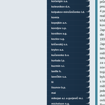
kočerigin s.a.
kolesnikov d.n.
kolpakov-mirošničenko l.d.
komta
kopejkin a.n.
koroljov s.p.
kostikov a.g.
kozlov s.g.
kričevskij s.s.
krylov a.a.
kučerenko b.v.
kurbala l.p.
kuzmin s.i.
laville h.
lavočkin s.a.
lii
lisunov b.p.
mai
mikojan a.i. a gurjevič m.i.
michelson n.g.