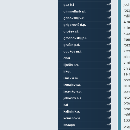
gaz č.1
gimmelfarb a.l.
gribovskij v.k.
grigorovič d.p.
grošev v.f.
grochovskij p.i.
grušin p.d.
gudkov m.i.
chai
iljušin s.v.
irkut
isaev a.m.
izmajov r.a.
jacenko v.p.
jakovlev a.s.
kai
kalinin k.a.
kemenov a.
knaapo