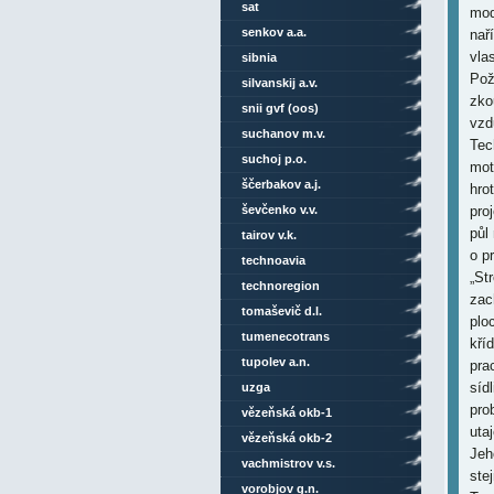
sat
senkov a.a.
sibnia
silvanskij a.v.
snii gvf (oos)
suchanov m.v.
suchoj p.o.
ščerbakov a.j.
ševčenko v.v.
tairov v.k.
technoavia
technoregion
tomaševič d.l.
tumenecotrans
tupolev a.n.
uzga
vězeňská okb-1
vězeňská okb-2
vachmistrov v.s.
vorobjov g.n.