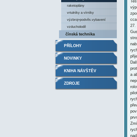
raketoplány
vrtulníky a vírníky
výzbroj+podvěs.vybavení
vzducholodě
čínská technika
PŘÍLOHY
NOVINKY
KNIHA NÁVŠTĚV
ZDROJE