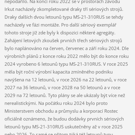
nepodařilo. Na konci roku 2022 se v prostorách závodu
Irkut nacházely zkompletované draky tří sériových strojů.
Draky dalších dvou letounů typu MS-21-310RUS se tehdy
nacházely ve fázi montáže. Pro další sériový exemplář
tohoto stroje již zde byly k dispozici některé agregáty.
Zahájení letových zkoušek prvních třech sériových strojů
bylo naplánováno na červen, červenec a září roku 2024. Dle
výrobních plánů z konce roku 2022 mělo být do konce roku
2024 vyrobeno 6 letounů typu MS-21-310RUS. V roce 2025
měla být roční výrobní kapacita zmíněného podniku
navýšena na 12 letounů, v roce 2026 na 22 letounů, v roce
2027 na 36 letounů, v roce 2028 na 50 letounů a v roce
2029 na 72 letounů. Tyto plány se ale ukázaly být více než
nerealistickými. Na počátku roku 2024 bylo proto
Ministerstvem obchodu a průmyslu a korporací Rostec
oficiálně oznámeno, že budou dodávky prvních sériových
letounů typu MS-21-310RUS uskutečněny až v roce 2025
nebo 2026. To samé se přitom týká též letounů typu