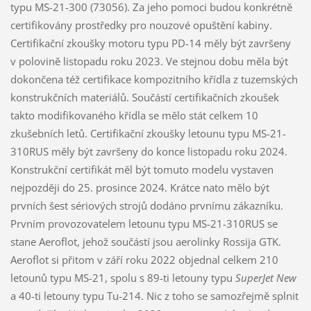
typu MS-21-300 (73056). Za jeho pomoci budou konkrétně
certifikovány prostředky pro nouzové opuštění kabiny.
Certifikační zkoušky motoru typu PD-14 měly být završeny
v polovině listopadu roku 2023. Ve stejnou dobu měla být
dokončena též certifikace kompozitního křídla z tuzemských
konstrukčních materiálů. Součástí certifikačních zkoušek
takto modifikovaného křídla se mělo stát celkem 10
zkušebních letů. Certifikační zkoušky letounu typu MS-21-
310RUS měly být završeny do konce listopadu roku 2024.
Konstrukční certifikát měl být tomuto modelu vystaven
nejpozději do 25. prosince 2024. Krátce nato mělo být
prvních šest sériových strojů dodáno prvnímu zákazníku.
Prvním provozovatelem letounu typu MS-21-310RUS se
stane Aeroflot, jehož součástí jsou aerolinky Rossija GTK.
Aeroflot si přitom v září roku 2022 objednal celkem 210
letounů typu MS-21, spolu s 89-ti letouny typu
SuperJet New
a 40-ti letouny typu Tu-214. Nic z toho se samozřejmě splnit