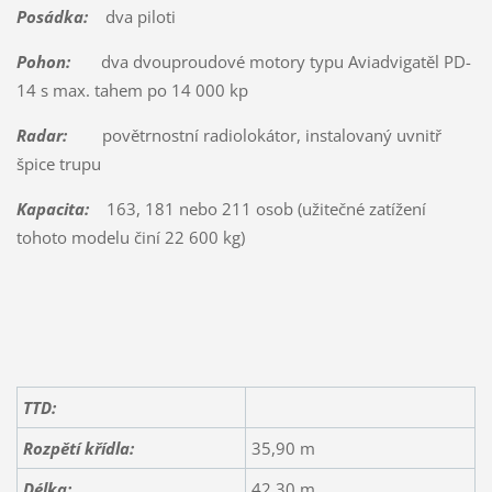
Posádka:
dva piloti
Pohon:
dva dvouproudové motory typu Aviadvigatěl PD-
14 s max. tahem po 14 000 kp
Radar:
povětrnostní radiolokátor, instalovaný uvnitř
špice trupu
Kapacita:
163, 181 nebo 211 osob (užitečné zatížení
tohoto modelu činí 22 600 kg)
TTD:
Rozpětí křídla:
35,90 m
Délka:
42,30 m