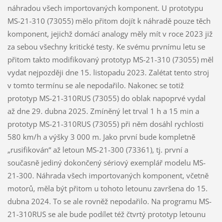
náhradou všech importovaných komponent. U prototypu
MS-21-310 (73055) mělo přitom dojít k náhradě pouze těch
komponent, jejichž domácí analogy měly mít v roce 2023 již
za sebou všechny kritické testy. Ke svému prvnímu letu se
přitom takto modifikovaný prototyp MS-21-310 (73055) měl
vydat nejpozději dne 15. listopadu 2023. Zalétat tento stroj
v tomto termínu se ale nepodařilo. Nakonec se totiž
prototyp MS-21-310RUS (73055) do oblak napoprvé vydal
až dne 29. dubna 2025. Zmíněný let trval 1 h a 15 min a
prototyp MS-21-310RUS (73055) při něm dosáhl rychlosti
580 km/h a výšky 3 000 m. Jako první bude kompletně
„rusifikován“ až letoun MS-21-300 (73361), tj. první a
současně jediný dokončený sériový exemplář modelu MS-
21-300. Náhrada všech importovaných komponent, včetně
motorů, měla být přitom u tohoto letounu završena do 15.
dubna 2024. To se ale rovněž nepodařilo. Na programu MS-
21-310RUS se ale bude podílet též čtvrtý prototyp letounu