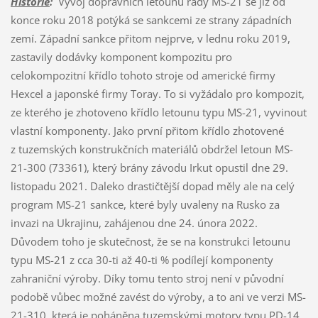
Historie
:
Vývoj dopravních letounů řady MS-21 se již od
konce roku 2018 potýká se sankcemi ze strany západních
zemí. Západní sankce přitom nejprve, v lednu roku 2019,
zastavily dodávky komponent kompozitu pro
celokompozitní křídlo tohoto stroje od americké firmy
Hexcel a japonské firmy Toray. To si vyžádalo pro kompozit,
ze kterého je zhotoveno křídlo letounu typu MS-21, vyvinout
vlastní komponenty. Jako první přitom křídlo zhotovené
z tuzemských konstrukčních materiálů obdržel letoun MS-
21-300 (73361), který brány závodu Irkut opustil dne 29.
listopadu 2021. Daleko drastičtější dopad měly ale na celý
program MS-21 sankce, které byly uvaleny na Rusko za
invazi na Ukrajinu, zahájenou dne 24. února 2022.
Důvodem toho je skutečnost, že se na konstrukci letounu
typu MS-21 z cca 30-ti až 40-ti % podílejí komponenty
zahraniční výroby. Díky tomu tento stroj není v původní
podobě vůbec možné zavést do výroby, a to ani ve verzi MS-
21-310, která je poháněna tuzemskými motory typu PD-14,