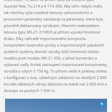
SuperJet New
, Tu-214 a Il-114-300. Aby toho nebylo málo,
tak všechny výše uvedené letouny výkonnostními a
provozními parametry zaostávají za parametry, které byly
původně deklarovány výrobcem. Hlavním nedostatkem
letounu typu MS-21-310RUS je přitom vysoká hmotnost
draku. Díky náhradě importovaného kompozitu
kompozitem tuzemské výroby a importovaných palubních
systémů systémy domácí výroby totiž hmotnost tohoto
modelu proti modelu MS-21-300, v jehož konstrukci a
vybavení našly široké zastoupení importované komponenty,
vzrostla o celých 5 750 kg. To přitom vedlo k poklesu doletu
v konfiguraci s max. užitečným zatížením na necelých 2 800
km (dle některých zdrojů dokonce na méně než 2 000 km) a
dostupu na pouhých 7 000 m.