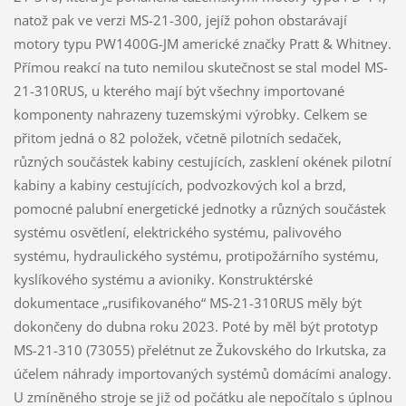
natož pak ve verzi MS-21-300, jejíž pohon obstarávají
motory typu PW1400G-JM americké značky Pratt & Whitney.
Přímou reakcí na tuto nemilou skutečnost se stal model MS-
21-310RUS, u kterého mají být všechny importované
komponenty nahrazeny tuzemskými výrobky. Celkem se
přitom jedná o 82 položek, včetně pilotních sedaček,
různých součástek kabiny cestujících, zasklení okének pilotní
kabiny a kabiny cestujících, podvozkových kol a brzd,
pomocné palubní energetické jednotky a různých součástek
systému osvětlení, elektrického systému, palivového
systému, hydraulického systému, protipožárního systému,
kyslíkového systému a avioniky. Konstruktérské
dokumentace „rusifikovaného“ MS-21-310RUS měly být
dokončeny do dubna roku 2023. Poté by měl být prototyp
MS-21-310 (73055) přelétnut ze Žukovského do Irkutska, za
účelem náhrady importovaných systémů domácími analogy.
U zmíněného stroje se již od počátku ale nepočítalo s úplnou