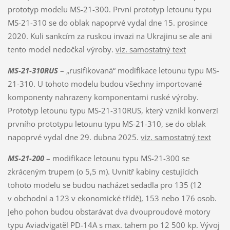
prototyp modelu MS-21-300. První prototyp letounu typu
MS-21-310 se do oblak napoprvé vydal dne 15. prosince
2020. Kuli sankcím za ruskou invazi na Ukrajinu se ale ani
tento model nedočkal výroby.
viz. samostatný text
MS-21-310RUS
– „rusifikovaná“ modifikace letounu typu MS-
21-310. U tohoto modelu budou všechny importované
komponenty nahrazeny komponentami ruské výroby.
Prototyp letounu typu MS-21-310RUS, který vznikl konverzí
prvního prototypu letounu typu MS-21-310, se do oblak
napoprvé vydal dne 29. dubna 2025.
viz. samostatný text
MS-21-200
– modifikace letounu typu MS-21-300 se
zkráceným trupem (o 5,5 m). Uvnitř kabiny cestujících
tohoto modelu se budou nacházet sedadla pro 135 (12
v obchodní a 123 v ekonomické třídě), 153 nebo 176 osob.
Jeho pohon budou obstarávat dva dvouproudové motory
typu Aviadvigatěl PD-14A s max. tahem po 12 500 kp. Vývoj