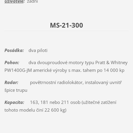
Uživatelé
:
žádní
MS-21-300
Posádka:
dva piloti
Pohon:
dva dvouproudové motory typu Pratt & Whitney
PW1400G-JM americké výroby s max. tahem po 14 000 kp
Radar:
povětrnostní radiolokátor, instalovaný uvnitř
špice trupu
Kapacita:
163, 181 nebo 211 osob (užitečné zatížení
tohoto modelu činí 22 600 kg)