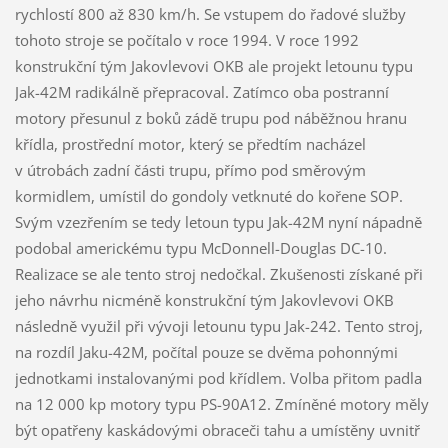
rychlostí 800 až 830 km/h. Se vstupem do řadové služby
tohoto stroje se počítalo v roce 1994. V roce 1992
konstrukční tým Jakovlevovi OKB ale projekt letounu typu
Jak-42M radikálně přepracoval. Zatímco oba postranní
motory přesunul z boků zádě trupu pod náběžnou hranu
křídla, prostřední motor, který se předtím nacházel
v útrobách zadní části trupu, přímo pod směrovým
kormidlem, umístil do gondoly vetknuté do kořene SOP.
Svým vzezřením se tedy letoun typu Jak-42M nyní nápadně
podobal americkému typu McDonnell-Douglas DC-10.
Realizace se ale tento stroj nedočkal. Zkušenosti získané při
jeho návrhu nicméně konstrukční tým Jakovlevovi OKB
následně využil při vývoji letounu typu Jak-242. Tento stroj,
na rozdíl Jaku-42M, počítal pouze se dvěma pohonnými
jednotkami instalovanými pod křídlem. Volba přitom padla
na 12 000 kp motory typu PS-90A12. Zmíněné motory měly
být opatřeny kaskádovými obraceči tahu a umístěny uvnitř