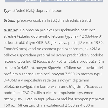
Typ
:
středně těžký dopravní letoun
Určení
:
přeprava osob na krátkých a středních tratích
Historie
:
Do prací na projektu perspektivního nástupce
středně těžkého dopravního letounu typu Jak-42 (
Clobber A
)
se konstrukční tým OKB A.S. Jakovleva pustil již v roce 1989.
Zmíněný stroj vešel ve známost pod označením Jak-42M a
celkové uspořádání přebíral od svého předchůdce v podobě
letounu typu Jak-42 (
Clobber A
). Počítal však s prodlouženým
trupem (o 4,62 m), novým šípovým křídlem se superkritický
profilem a značnou štíhlostí, novými 7 500 kp motory typu
D-436M a v neposlední řadě též s novým digitálním
pilotážně-navigačním komplexem umožňujícím přistávat za
podmínek ICAO Cat.IIIA a elektro-impulsním systémem
řízení (FBW). Letoun typu Jak-42M měl být schopen přepravit
150 až 168 cestujících na vzdálenost 2 500 až 4 000 m