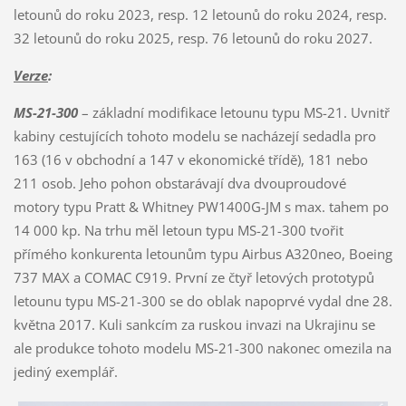
letounů do roku 2023, resp. 12 letounů do roku 2024, resp.
32 letounů do roku 2025, resp. 76 letounů do roku 2027.
Verze
:
MS-21-300
– základní modifikace letounu typu MS-21. Uvnitř
kabiny cestujících tohoto modelu se nacházejí sedadla pro
163 (16 v obchodní a 147 v ekonomické třídě), 181 nebo
211 osob. Jeho pohon obstarávají dva dvouproudové
motory typu Pratt & Whitney PW1400G-JM s max. tahem po
14 000 kp. Na trhu měl letoun typu MS-21-300 tvořit
přímého konkurenta letounům typu Airbus A320neo, Boeing
737 MAX a COMAC C919. První ze čtyř letových prototypů
letounu typu MS-21-300 se do oblak napoprvé vydal dne 28.
května 2017. Kuli sankcím za ruskou invazi na Ukrajinu se
ale produkce tohoto modelu MS-21-300 nakonec omezila na
jediný exemplář.