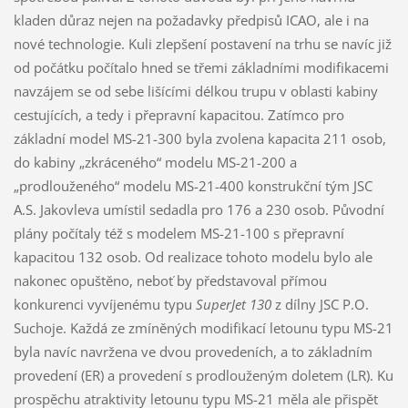
kladen důraz nejen na požadavky předpisů ICAO, ale i na
nové technologie. Kuli zlepšení postavení na trhu se navíc již
od počátku počítalo hned se třemi základními modifikacemi
navzájem se od sebe lišícími délkou trupu v oblasti kabiny
cestujících, a tedy i přepravní kapacitou. Zatímco pro
základní model MS-21-300 byla zvolena kapacita 211 osob,
do kabiny „zkráceného“ modelu MS-21-200 a
„prodlouženého“ modelu MS-21-400 konstrukční tým JSC
A.S. Jakovleva umístil sedadla pro 176 a 230 osob. Původní
plány počítaly též s modelem MS-21-100 s přepravní
kapacitou 132 osob. Od realizace tohoto modelu bylo ale
nakonec opuštěno, neboť by představoval přímou
konkurenci vyvíjenému typu
SuperJet 130
z dílny JSC P.O.
Suchoje. Každá ze zmíněných modifikací letounu typu MS-21
byla navíc navržena ve dvou provedeních, a to základním
provedení (ER) a provedení s prodlouženým doletem (LR). Ku
prospěchu atraktivity letounu typu MS-21 měla ale přispět