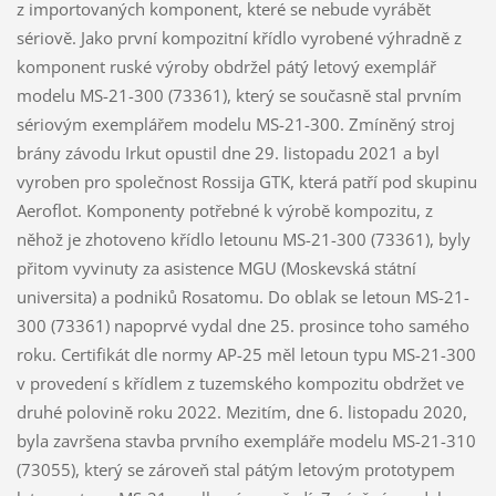
z importovaných komponent, které se nebude vyrábět
sériově. Jako první kompozitní křídlo vyrobené výhradně z
komponent ruské výroby obdržel pátý letový exemplář
modelu MS-21-300 (73361), který se současně stal prvním
sériovým exemplářem modelu MS-21-300. Zmíněný stroj
brány závodu Irkut opustil dne 29. listopadu 2021 a byl
vyroben pro společnost Rossija GTK, která patří pod skupinu
Aeroflot. Komponenty potřebné k výrobě kompozitu, z
něhož je zhotoveno křídlo letounu MS-21-300 (73361), byly
přitom vyvinuty za asistence MGU (Moskevská státní
universita) a podniků Rosatomu. Do oblak se letoun MS-21-
300 (73361) napoprvé vydal dne 25. prosince toho samého
roku. Certifikát dle normy AP-25 měl letoun typu MS-21-300
v provedení s křídlem z tuzemského kompozitu obdržet ve
druhé polovině roku 2022. Mezitím, dne 6. listopadu 2020,
byla završena stavba prvního exempláře modelu MS-21-310
(73055), který se zároveň stal pátým letovým prototypem