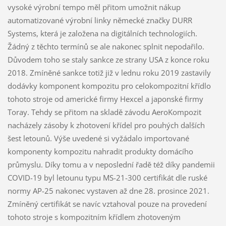
vysoké výrobní tempo měl přitom umožnit nákup
automatizované výrobní linky německé značky DURR
Systems, která je založena na digitálních technologiích.
Žádný z těchto termínů se ale nakonec splnit nepodařilo.
Důvodem toho se staly sankce ze strany USA z konce roku
2018. Zmíněné sankce totiž již v lednu roku 2019 zastavily
dodávky komponent kompozitu pro celokompozitní křídlo
tohoto stroje od americké firmy Hexcel a japonské firmy
Toray. Tehdy se přitom na skladě závodu AeroKompozit
nacházely zásoby k zhotovení křídel pro pouhých dalších
šest letounů. Výše uvedené si vyžádalo importované
komponenty kompozitu nahradit produkty domácího
průmyslu. Díky tomu a v neposlední řadě též díky pandemii
COVID-19 byl letounu typu MS-21-300 certifikát dle ruské
normy AP-25 nakonec vystaven až dne 28. prosince 2021.
Zmíněný certifikát se navíc vztahoval pouze na provedení
tohoto stroje s kompozitním křídlem zhotoveným