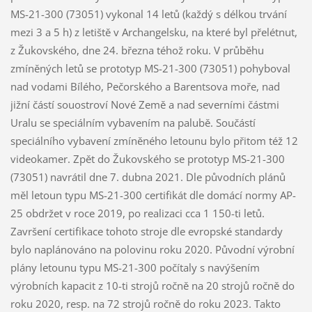
MS-21-300 (73051) vykonal 14 letů (každý s délkou trvání
mezi 3 a 5 h) z letiště v Archangelsku, na které byl přelétnut,
z Žukovského, dne 24. března téhož roku. V průběhu
zmíněných letů se prototyp MS-21-300 (73051) pohyboval
nad vodami Bílého, Pečorského a Barentsova moře, nad
jižní částí souostroví Nové Země a nad severními částmi
Uralu se speciálním vybavením na palubě. Součástí
speciálního vybavení zmíněného letounu bylo přitom též 12
videokamer. Zpět do Žukovského se prototyp MS-21-300
(73051) navrátil dne 7. dubna 2021. Dle původních plánů
měl letoun typu MS-21-300 certifikát dle domácí normy AP-
25 obdržet v roce 2019, po realizaci cca 1 150-ti letů.
Završení certifikace tohoto stroje dle evropské standardy
bylo naplánováno na polovinu roku 2020. Původní výrobní
plány letounu typu MS-21-300 počítaly s navýšením
výrobních kapacit z 10-ti strojů ročně na 20 strojů ročně do
roku 2020, resp. na 72 strojů ročně do roku 2023. Takto