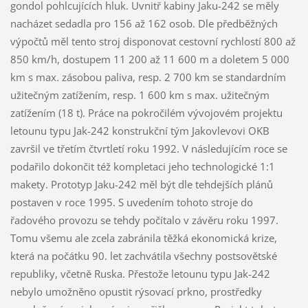
gondol pohlcujících hluk. Uvnitř kabiny Jaku-242 se měly
nacházet sedadla pro 156 až 162 osob. Dle předběžných
výpočtů měl tento stroj disponovat cestovní rychlostí 800 až
850 km/h, dostupem 11 200 až 11 600 m a doletem 5 000
km s max. zásobou paliva, resp. 2 700 km se standardním
užitečným zatížením, resp. 1 600 km s max. užitečným
zatížením (18 t). Práce na pokročilém vývojovém projektu
letounu typu Jak-242 konstrukční tým Jakovlevovi OKB
završil ve třetím čtvrtletí roku 1992. V následujícím roce se
podařilo dokončit též kompletaci jeho technologické 1:1
makety. Prototyp Jaku-242 měl být dle tehdejších plánů
postaven v roce 1995. S uvedením tohoto stroje do
řadového provozu se tehdy počítalo v závěru roku 1997.
Tomu všemu ale zcela zabránila těžká ekonomická krize,
která na počátku 90. let zachvátila všechny postsovětské
republiky, včetně Ruska. Přestože letounu typu Jak-242
nebylo umožněno opustit rýsovací prkno, prostředky