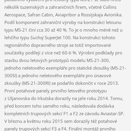
několik tuzemských a zahraničních firem, včetně Collins
Aerospace, Safran Cabin, Aviapribor a Rossijskaja Avionika.
Podíl komponent zahraniční výroby na konstrukci letounu
typu MS-21 činí cca 30 až 40 %. To je o mnoho méně než u
lehčího typu
Suchoj
SuperJet 100. Na konstrukci tohoto
regionálního dopravného stroje se totiž importované
součástky podílejí z více než 60-ti %. Výrobní podklady pro
stavbu dvou letových prototypů modelu MS-21-300,
jednoho neletového exempláře pro statické zkoušky (MS-21-
300SI) a jednoho neletového exempláře pro únavové
zkoušky (MS-21-300RI) se podařilo dokončit v roce 2013.
První potahové panely prvního letového prototypu
z Uljanovska do Irkutska dorazily na jaře roku 2014. Tomu,
před koncem toho samého roku, následovala dodávka
kompletních trupových sekcí F1 a F2 ze závodu Aviastar-SP.
V březnu a květnu roku 2015 sem dorazily též potahové
panely trupových sekcí F3 a F4. Finální montáž prvního