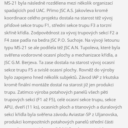
MS-21 byla následně rozdělena mezi několik organizací
spadajících pod UAC. Přímo JSC A.S. Jakovleva kromě
koordinace celého projektu dostala na starost též vývoj
příďové sekce trupu F1, střední sekce trupu F3 a torzní
skříně křídla. Zodpovědnost za vývoj trupových sekcí F2 a
F4 zase padla na bedra JSC P.O. Suchoje. Na vývoji letounu
typu MS-21 se ale podílela též JSC A.N. Tupoleva, které byla
svěřena vodorovné ocasní plochy a mechanizace křídla, a
JSC G.M. Berjeva. Ta zase dostala na starost vývoj ocasní
sekce trupu F5 a svislé ocasní plochy. Rovněž do výroby
bylo zapojeno hned několik subjektů. Závod IAP z Irkutska
kromě finální montáže dostal na starost již jen produkci
trupu. Zatímco výroba potahových panelů všech pěti
trupových sekcí (F1 až F5), celé ocasní sekce trupu, sekce
APU, dveří (11 ks), ocasních ploch a titanových a duralových
sekcí křídla byla svěřena závodu Aviastar-SP z Uljanovska,
produkci kompozitních potahových panelů střední části