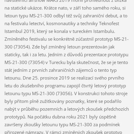
návštěvníci airshow MAKS 2019 mohli prohlédnout z blízka
na statické ukázce. Krátce nato, v září toho samého roku, si
letoun typu MS-21-300 odbyl též svůj zahraniční debut, a to
na festivalu letectví, kosmonautiky a techniky Teknofest
Istambul 2019, který se konala v tureckém Istambulu.
Zmíněného festivalu se konkrétně zúčastnil prototyp MS-21-
300 (73054). Zde byl zmíněný letoun prezentován jak
staticky, tak i za letu. Jedním z důvodů prezentace prototypu
MS-21-300 (73054) v Turecku byla skutečnost, že se je tento
stát jedním z prvních zahraničních zájemců o tento typ
letounu. Dne 25. prosince 2019 se realizací svého prvního
letu do zkušebního programu zapojil čtvrtý letový prototyp
letounu typu MS-21-300 (73056). V konstrukci tohoto stroje
byly přitom plně zužitkovány poznatky, které se podařilo
nabýt v průběhu pozemních a letových zkoušek předchozích
prototypů. Na počátku dubna roku 2021 byly úspěšně
završeny zkoušky letounu typu MS-21-300 za podmínek
přirozené námrazy. V rámci zmíněných zkoušek prototyp