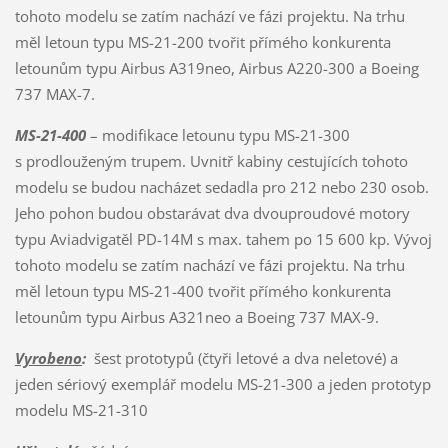
tohoto modelu se zatím nachází ve fázi projektu. Na trhu
měl letoun typu MS-21-200 tvořit přímého konkurenta
letounům typu Airbus A319neo, Airbus A220-300 a Boeing
737 MAX-7.
MS-21-400
– modifikace letounu typu MS-21-300
s prodlouženým trupem. Uvnitř kabiny cestujících tohoto
modelu se budou nacházet sedadla pro 212 nebo 230 osob.
Jeho pohon budou obstarávat dva dvouproudové motory
typu Aviadvigatěl PD-14M s max. tahem po 15 600 kp. Vývoj
tohoto modelu se zatím nachází ve fázi projektu. Na trhu
měl letoun typu MS-21-400 tvořit přímého konkurenta
letounům typu Airbus A321neo a Boeing 737 MAX-9.
Vyrobeno
:
šest prototypů (čtyři letové a dva neletové) a
jeden sériový exemplář modelu MS-21-300 a jeden prototyp
modelu MS-21-310