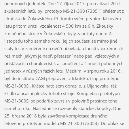
pohonných jednotek. Dne 17. října 2017, po realizaci 20-ti
zkušebních letů, byl prototyp MS-21-300 (73051) přelétnut z
Irkutska do Žukovského. Při tomto svém prvním dálkovém
letu přitom urazil vzdálenost 4 500 km za 6 h. Zkoušky
zmíněného stroje v Žukovském byly započaty dnem 2.
listopadu toho samého roku. Jejich součástí se mimo jiné
staly testy zaměřené na ověření ovladatelnosti v extrémních
režimech, jakým je např. přetažení nebo pád, vzletových a
přistávacích charakteristik a spouštění a činnosti pohonných
jednotek v různých fázích letu. Mezitím, v srpnu roku 2016,
byl do institutu CAGI přepraven, z Irkutska, trup prototypu
MS-21-300SI. Krátce nato sem dorazilo, z Uljanovska, též
křídlo a ocasní plochy tohoto stroje. Kompletaci prototypu
MS-21-300SI se podařilo završit v polovině prosince toho
samého roku. Následně se rozeběhly statické zkoušky. Dne
25. března 2018 byla završena kompletace druhého
letového prototypu modelu MS-21-300 (73053). Do oblak se