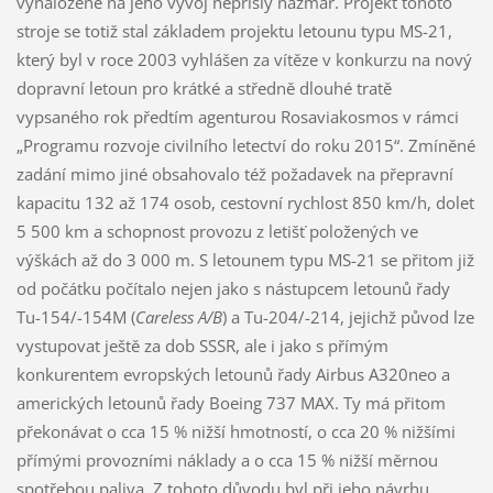
vynaložené na jeho vývoj nepřišly nazmar. Projekt tohoto
stroje se totiž stal základem projektu letounu typu MS-21,
který byl v roce 2003 vyhlášen za vítěze v konkurzu na nový
dopravní letoun pro krátké a středně dlouhé tratě
vypsaného rok předtím agenturou Rosaviakosmos v rámci
„Programu rozvoje civilního letectví do roku 2015“. Zmíněné
zadání mimo jiné obsahovalo též požadavek na přepravní
kapacitu 132 až 174 osob, cestovní rychlost 850 km/h, dolet
5 500 km a schopnost provozu z letišť položených ve
výškách až do 3 000 m. S letounem typu MS-21 se přitom již
od počátku počítalo nejen jako s nástupcem letounů řady
Tu-154/-154M (
Careless A/B
) a Tu-204/-214, jejichž původ lze
vystupovat ještě za dob SSSR, ale i jako s přímým
konkurentem evropských letounů řady Airbus A320neo a
amerických letounů řady Boeing 737 MAX. Ty má přitom
překonávat o cca 15 % nižší hmotností, o cca 20 % nižšími
přímými provozními náklady a o cca 15 % nižší měrnou
spotřebou paliva. Z tohoto důvodu byl při jeho návrhu