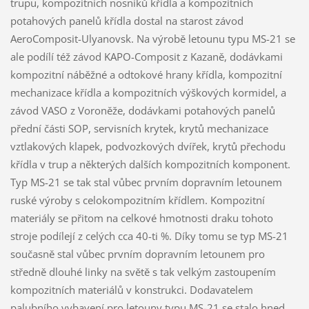
trupu, kompozitních nosníků křídla a kompozitních
potahových panelů křídla dostal na starost závod
AeroComposit-Ulyanovsk. Na výrobě letounu typu MS-21 se
ale podílí též závod KAPO-Composit z Kazaně, dodávkami
kompozitní náběžné a odtokové hrany křídla, kompozitní
mechanizace křídla a kompozitních výškových kormidel, a
závod VASO z Voroněže, dodávkami potahových panelů
přední části SOP, servisních krytek, krytů mechanizace
vztlakových klapek, podvozkových dvířek, krytů přechodu
křídla v trup a některých dalších kompozitních komponent.
Typ MS-21 se tak stal vůbec prvním dopravním letounem
ruské výroby s celokompozitním křídlem. Kompozitní
materiály se přitom na celkové hmotnosti draku tohoto
stroje podílejí z celých cca 40-ti %. Díky tomu se typ MS-21
současně stal vůbec prvním dopravním letounem pro
středně dlouhé linky na světě s tak velkým zastoupením
kompozitních materiálů v konstrukci. Dodavatelem
palubního vybavení pro letouny typu MS-21 se stalo hned