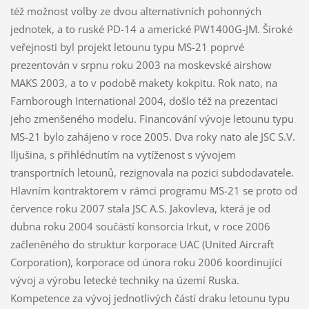
též možnost volby ze dvou alternativních pohonných
jednotek, a to ruské PD-14 a americké PW1400G-JM. Široké
veřejnosti byl projekt letounu typu MS-21 poprvé
prezentován v srpnu roku 2003 na moskevské airshow
MAKS 2003, a to v podobě makety kokpitu. Rok nato, na
Farnborough International 2004, došlo též na prezentaci
jeho zmenšeného modelu. Financování vývoje letounu typu
MS-21 bylo zahájeno v roce 2005. Dva roky nato ale JSC S.V.
Iljušina, s přihlédnutím na vytíženost s vývojem
transportních letounů, rezignovala na pozici subdodavatele.
Hlavním kontraktorem v rámci programu MS-21 se proto od
července roku 2007 stala JSC A.S. Jakovleva, která je od
dubna roku 2004 součástí konsorcia Irkut, v roce 2006
začleněného do struktur korporace UAC (United Aircraft
Corporation), korporace od února roku 2006 koordinující
vývoj a výrobu letecké techniky na území Ruska.
Kompetence za vývoj jednotlivých částí draku letounu typu