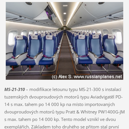
MS-21-310
– modifikace letounu typu MS-21-300 s instalací
tuzemských dvouproudových motorů typu Aviadvigatěl PD-
14 s max. tahem po 14 000 kp na místo importovaných
dvouproudových motorů typu Pratt & Whitney PW1400G-JM
s max. tahem po 14 000 kp. Tento model vznikl ve dvou
exemplářích. Základem toho druhého se přitom stal první