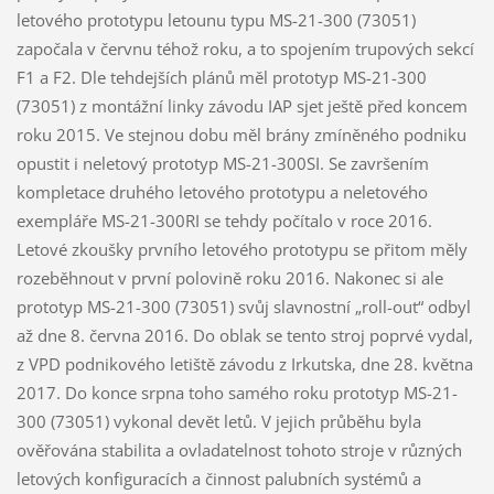
letového prototypu letounu typu MS-21-300 (73051)
započala v červnu téhož roku, a to spojením trupových sekcí
F1 a F2. Dle tehdejších plánů měl prototyp MS-21-300
(73051) z montážní linky závodu IAP sjet ještě před koncem
roku 2015. Ve stejnou dobu měl brány zmíněného podniku
opustit i neletový prototyp MS-21-300SI. Se završením
kompletace druhého letového prototypu a neletového
exempláře MS-21-300RI se tehdy počítalo v roce 2016.
Letové zkoušky prvního letového prototypu se přitom měly
rozeběhnout v první polovině roku 2016. Nakonec si ale
prototyp MS-21-300 (73051) svůj slavnostní „roll-out“ odbyl
až dne 8. června 2016. Do oblak se tento stroj poprvé vydal,
z VPD podnikového letiště závodu z Irkutska, dne 28. května
2017. Do konce srpna toho samého roku prototyp MS-21-
300 (73051) vykonal devět letů. V jejich průběhu byla
ověřována stabilita a ovladatelnost tohoto stroje v různých
letových konfiguracích a činnost palubních systémů a