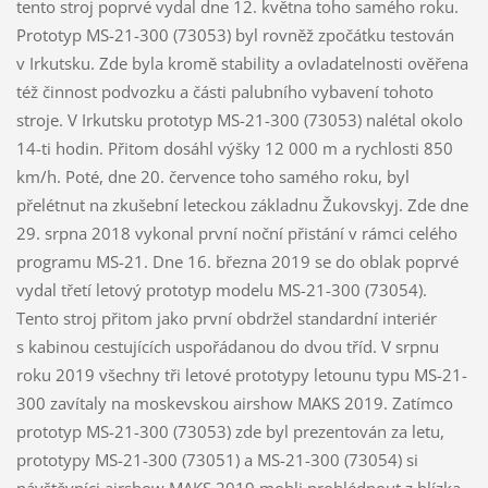
tento stroj poprvé vydal dne 12. května toho samého roku.
Prototyp MS-21-300 (73053) byl rovněž zpočátku testován
v Irkutsku. Zde byla kromě stability a ovladatelnosti ověřena
též činnost podvozku a části palubního vybavení tohoto
stroje. V Irkutsku prototyp MS-21-300 (73053) nalétal okolo
14-ti hodin. Přitom dosáhl výšky 12 000 m a rychlosti 850
km/h. Poté, dne 20. července toho samého roku, byl
přelétnut na zkušební leteckou základnu Žukovskyj. Zde dne
29. srpna 2018 vykonal první noční přistání v rámci celého
programu MS-21. Dne 16. března 2019 se do oblak poprvé
vydal třetí letový prototyp modelu MS-21-300 (73054).
Tento stroj přitom jako první obdržel standardní interiér
s kabinou cestujících uspořádanou do dvou tříd. V srpnu
roku 2019 všechny tři letové prototypy letounu typu MS-21-
300 zavítaly na moskevskou airshow MAKS 2019. Zatímco
prototyp MS-21-300 (73053) zde byl prezentován za letu,
prototypy MS-21-300 (73051) a MS-21-300 (73054) si