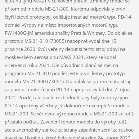
letounu typu MS-21 v celkovém pořadí. Zmíněný model se
přitom od modelu MS-21-300, kterému odpovídaly první
čtyři letové prototypy, odlišuje instalací motorů typu PD-14
domácí výroby na místo importovaných motorů typu
PW1400G-JM americké značky Pratt & Whitney. Do oblak se
prototyp MS-21-310 (73055) napoprvé vydal dne 15.
prosince 2020. Svůj veřejný debut si tento stroj odbyl na
moskevském aerosalonu MAKS 2021, který se konal
v červenci roku 2021. Dle původních plánů se měl na
programu MS-21-310 podílet ještě první letový prototyp
modelu MS-21-300 (73051). Do oblak se přitom tento stroj
za pomoci motorů typu PD-14 napoprvé vydal dne 7. října
2022. Později ale padlo rozhodnutí, aby byly motory typu
PD-14 opatřeny všechny již dokončené exempláře modelu
MS-21-300. Se sériovou výrobou modelu MS-21-300 se totiž
přestalo počítat. Zavedení tohoto modelu do výroby totiž
zcela znemožnily sankce ze strany západních zemí za ruskou
invazi na Ukrajinu, která byla započata dne 24. února 2022.