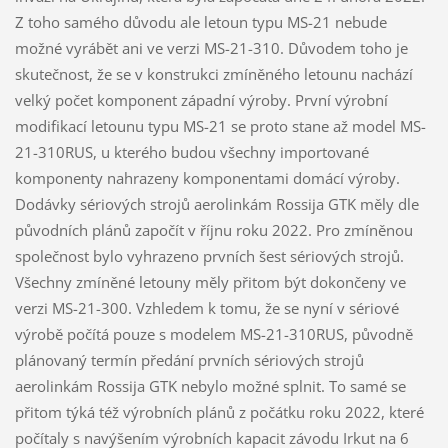
Z toho samého důvodu ale letoun typu MS-21 nebude
možné vyrábět ani ve verzi MS-21-310. Důvodem toho je
skutečnost, že se v konstrukci zmíněného letounu nachází
velký počet komponent západní výroby. První výrobní
modifikací letounu typu MS-21 se proto stane až model MS-
21-310RUS, u kterého budou všechny importované
komponenty nahrazeny komponentami domácí výroby.
Dodávky sériových strojů aerolinkám Rossija GTK měly dle
původních plánů započít v říjnu roku 2022. Pro zmíněnou
společnost bylo vyhrazeno prvních šest sériových strojů.
Všechny zmíněné letouny měly přitom být dokončeny ve
verzi MS-21-300. Vzhledem k tomu, že se nyní v sériové
výrobě počítá pouze s modelem MS-21-310RUS, původně
plánovaný termín předání prvních sériových strojů
aerolinkám Rossija GTK nebylo možné splnit. To samé se
přitom týká též výrobních plánů z počátku roku 2022, které
počítaly s navýšením výrobních kapacit závodu Irkut na 6