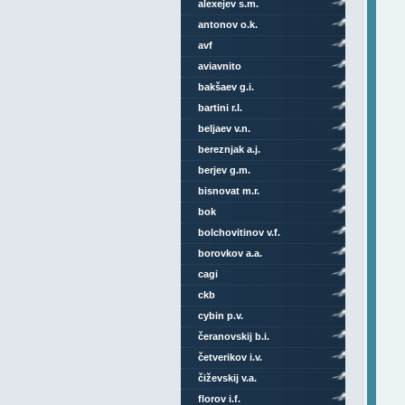
alexejev s.m.
antonov o.k.
avf
aviavnito
bakšaev g.i.
bartini r.l.
beljaev v.n.
bereznjak a.j.
berjev g.m.
bisnovat m.r.
bok
bolchovitinov v.f.
borovkov a.a.
cagi
ckb
cybin p.v.
čeranovskij b.i.
četverikov i.v.
čiževskij v.a.
florov i.f.