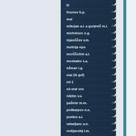
lii
lisunov b.p.
mai
mikojan a.i. a gurjevič m.i.
michelson n.g.
mjasiščev v.m.
molnija npo
morščichin a.i.
moskalev s.a.
něman i.g.
niai (lii gvf)
nii-1
nii erat vvs
nikitin v.v.
pašinin m.m.
polikarpov n.n.
putilov a.i.
rafaeljanc a.n.
rodijanskij l.m.