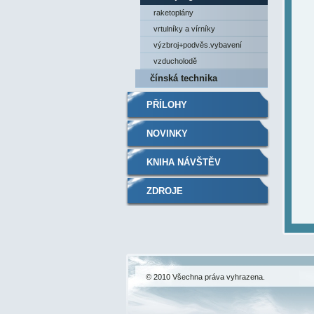
raketoplány
vrtulníky a vírníky
výzbroj+podvěs.vybavení
vzducholodě
čínská technika
PŘÍLOHY
NOVINKY
KNIHA NÁVŠTĚV
ZDROJE
© 2010 Všechna práva vyhrazena.