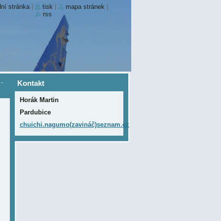
ní stránka
|
tisk
|
mapa stránek
|
rss
-
Kontakt
Horák Martin
Pardubice
chuichi.nagumo(zavináč)seznam.cz