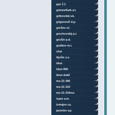
gaz č.1
gimmelfarb a.l.
gribovskij v.k.
grigorovič d.p.
grošev v.f.
grochovskij p.i.
grušin p.d.
gudkov m.i.
chai
iljušin s.v.
irkut
irkut-850
ikrut-da42
ms-21-300
ms-21-310
ms-21-310rus
isaev a.m.
izmajov r.a.
jacenko v.p.