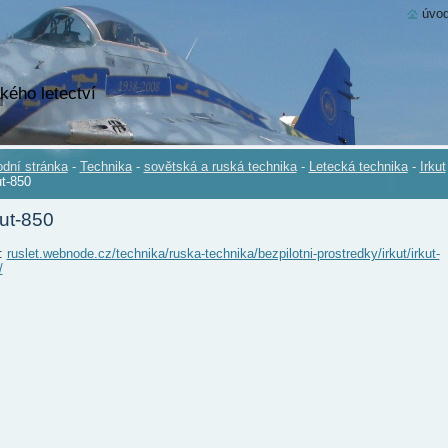
úvod
kého letectví
dní stránka
-
Technika
-
sovětská a ruská technika
-
Letecká technika
-
Irkut
ut-850
kut-850
.:
ruslet.webnode.cz/technika/ruska-technika/bezpilotni-prostredky/irkut/irkut-
/