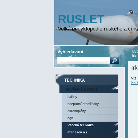
RUSLET
Velká encyklopedie ruského a číns
Vyhledávání
Úvo
Irk
Ir
viz
TECHNIKA
850
sovětská a ruská
technika
balóny
bezpilotní prostředky
ekranoplány
hgv
letecká technika
afanasev n.i.