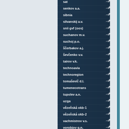
sat
senkov a.a.
sibnia
silvanskij a.v.
snii gvf (oos)
suchanov m.v.
suchoj p.o.
ščerbakov a.j.
ševčenko v.v.
tairov v.k.
technoavia
technoregion
tomaševič d.l.
tumenecotrans
tupolev a.n.
uzga
vězeňská okb-1
vězeňská okb-2
vachmistrov v.s.
vorobjov g.n.