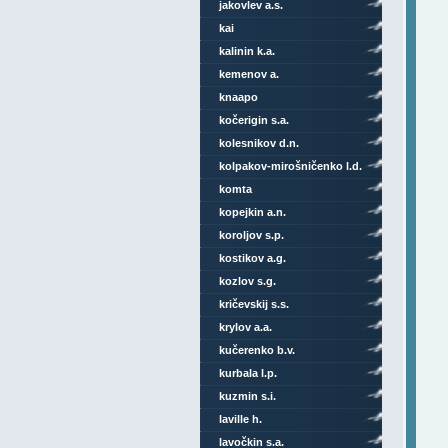
jakovlev a.s.
kai
kalinin k.a.
kemenov a.
knaapo
kočerigin s.a.
kolesnikov d.n.
kolpakov-mirošničenko l.d.
komta
kopejkin a.n.
koroljov s.p.
kostikov a.g.
kozlov s.g.
kričevskij s.s.
krylov a.a.
kučerenko b.v.
kurbala l.p.
kuzmin s.i.
laville h.
lavočkin s.a.