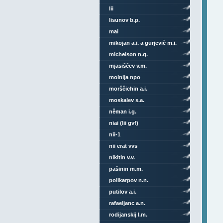
lii
lisunov b.p.
mai
mikojan a.i. a gurjevič m.i.
michelson n.g.
mjasiščev v.m.
molnija npo
morščichin a.i.
moskalev s.a.
něman i.g.
niai (lii gvf)
nii-1
nii erat vvs
nikitin v.v.
pašinin m.m.
polikarpov n.n.
putilov a.i.
rafaeljanc a.n.
rodijanskij l.m.