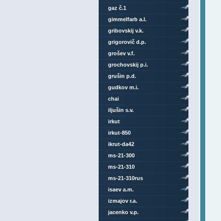
gaz č.1
gimmelfarb a.l.
gribovskij v.k.
grigorovič d.p.
grošev v.f.
grochovskij p.i.
grušin p.d.
gudkov m.i.
chai
iljušin s.v.
irkut
irkut-850
ikrut-da42
ms-21-300
ms-21-310
ms-21-310rus
isaev a.m.
izmajov r.a.
jacenko v.p.