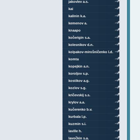
jakovlev a.s.
kai
kalinin k.a.
kemenov a.
knaapo
kočerigin s.a.
kolesnikov d.n.
kolpakov-mirošničenko l.d.
komta
kopejkin a.n.
koroljov s.p.
kostikov a.g.
kozlov s.g.
kričevskij s.s.
krylov a.a.
kučerenko b.v.
kurbala l.p.
kuzmin s.i.
laville h.
lavočkin s.a.