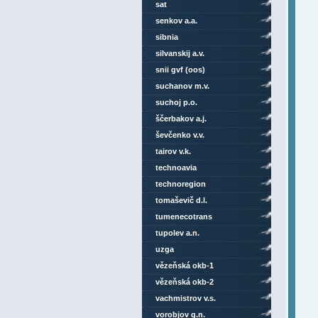
sat
senkov a.a.
sibnia
silvanskij a.v.
snii gvf (oos)
suchanov m.v.
suchoj p.o.
ščerbakov a.j.
ševčenko v.v.
tairov v.k.
technoavia
technoregion
tomaševič d.l.
tumenecotrans
tupolev a.n.
uzga
vězeňská okb-1
vězeňská okb-2
vachmistrov v.s.
vorobjov g.n.