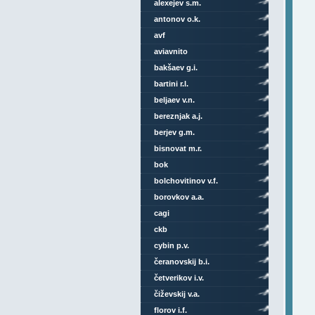
alexejev s.m.
antonov o.k.
avf
aviavnito
bakšaev g.i.
bartini r.l.
beljaev v.n.
bereznjak a.j.
berjev g.m.
bisnovat m.r.
bok
bolchovitinov v.f.
borovkov a.a.
cagi
ckb
cybin p.v.
čeranovskij b.i.
četverikov i.v.
čiževskij v.a.
florov i.f.