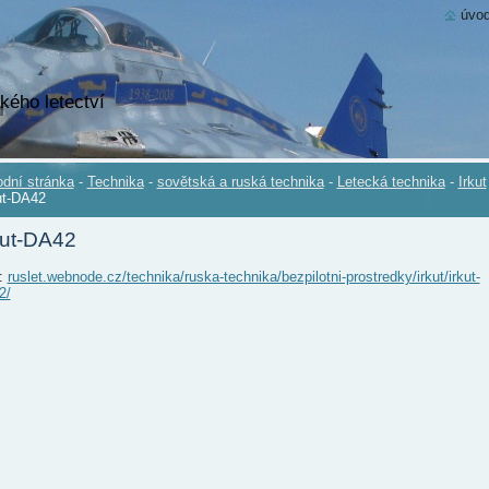
úvod
kého letectví
dní stránka
-
Technika
-
sovětská a ruská technika
-
Letecká technika
-
Irkut
ut-DA42
rut-DA42
.:
ruslet.webnode.cz/technika/ruska-technika/bezpilotni-prostredky/irkut/irkut-
2/