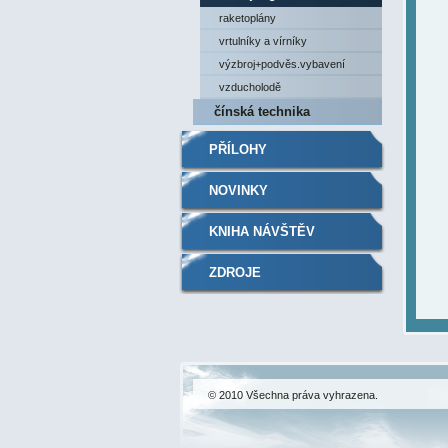
raketoplány
vrtulníky a vírníky
výzbroj+podvěs.vybavení
vzducholodě
čínská technika
PŘÍLOHY
NOVINKY
KNIHA NÁVŠTĚV
ZDROJE
© 2010 Všechna práva vyhrazena.