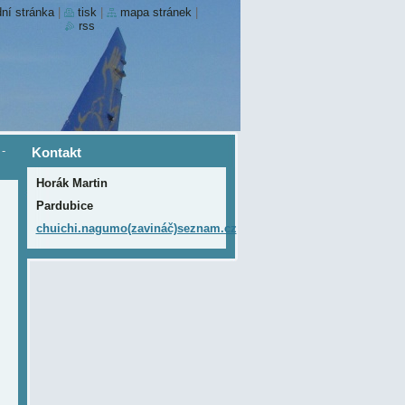
ní stránka
|
tisk
|
mapa stránek
|
rss
-
Kontakt
Horák Martin
Pardubice
chuichi.nagumo(zavináč)seznam.cz