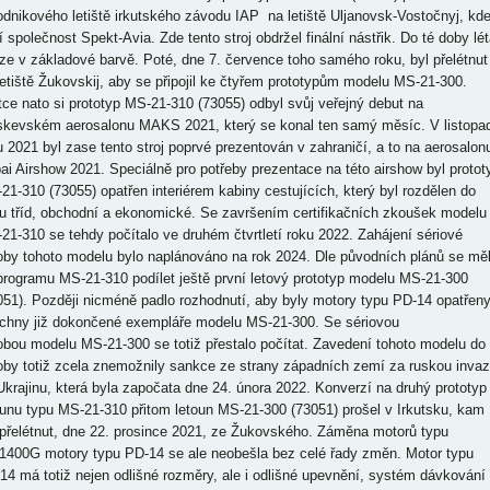
odnikového letiště irkutského závodu IAP na letiště Uljanovsk-Vostočnyj, kd
í společnost Spekt-Avia. Zde tento stroj obdržel finální nástřik. Do té doby lét
ze v základové barvě. Poté, dne 7. července toho samého roku, byl přelétnut
letiště Žukovskij, aby se připojil ke čtyřem prototypům modelu MS-21-300.
tce nato si prototyp MS-21-310 (73055) odbyl svůj veřejný debut na
kevském aerosalonu MAKS 2021, který se konal ten samý měsíc. V listopa
u 2021 byl zase tento stroj poprvé prezentován v zahraničí, a to na aerosalon
ai Airshow 2021. Speciálně pro potřeby prezentace na této airshow byl protot
21-310 (73055) opatřen interiérem kabiny cestujících, který byl rozdělen do
u tříd, obchodní a ekonomické. Se završením certifikačních zkoušek modelu
21-310 se tehdy počítalo ve druhém čtvrtletí roku 2022. Zahájení sériové
oby tohoto modelu bylo naplánováno na rok 2024. Dle původních plánů se mě
programu MS-21-310 podílet ještě první letový prototyp modelu MS-21-300
051). Později nicméně padlo rozhodnutí, aby byly motory typu PD-14 opatřen
chny již dokončené exempláře modelu MS-21-300. Se sériovou
obou modelu MS-21-300 se totiž přestalo počítat. Zavedení tohoto modelu do
oby totiž zcela znemožnily sankce ze strany západních zemí za ruskou invaz
Ukrajinu, která byla započata dne 24. února 2022. Konverzí na druhý prototyp
ounu typu MS-21-310 přitom letoun MS-21-300 (73051) prošel v Irkutsku, kam
 přelétnut, dne 22. prosince 2021, ze Žukovského. Záměna motorů typu
400G motory typu PD-14 se ale neobešla bez celé řady změn. Motor typu
14 má totiž nejen odlišné rozměry, ale i odlišné upevnění, systém dávkování