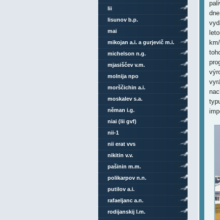
pal
lii
dne
lisunov b.p.
vyd
mai
let
km/
mikojan a.i. a gurjevič m.i.
toh
michelson n.g.
pro
mjasiščev v.m.
výr
molnija npo
vyr
morščichin a.i.
nac
moskalev s.a.
typ
něman i.g.
imp
niai (lii gvf)
nii-1
nii erat vvs
nikitin v.v.
pašinin m.m.
polikarpov n.n.
putilov a.i.
rafaeljanc a.n.
rodijanskij l.m.