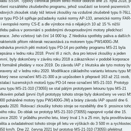
pádu SSSR. Typový certifikát přitom tento motor obdržel dne 15. října 2018, p
ršení rozsáhlého zkušebního programu, jehož součástí se kromě pozemních
ndových zkoušek staly též letové zkoušky na vzdušné zkušebně typu Il-76LL
or typu PD-14 splňuje požadavky ruské normy AP-133, americké normy FAR-
 i evropské normy CS-E a dle výrobce má o nějakých 10 až 15 % nižší
třebu paliva v porovnání s podobnými dvouproudovými motory předchozí
erace. Jeho vzletový tah činí 14 000 kp. Z hlediska spotřeby paliva a dalších
rakteristik přitom nikterak nezaostává za motorem typu PW1400G-JM.
ednávka prvních pěti motorů typu PD-14 pro potřeby programu MS-21 byla
epsána v lednu roku 2018. První tři z nich, dva pro letové zkoušky a jeden
ervní, byly dokončeny v závěru roku 2018 a zákazníkovi v podobě korporace
ut formálně předány v roce 2019. Do závodu IAP z Irkutska ale tyto motory by
praveny až v lednu roku 2020. Modifikace základního variantu letounu typu M
 který nese označení MS-21-300 a je uzpůsoben k přepravě 163 až 211 osob,
nstalací tuzemských motorů typu PD-14 nese označení MS-21-310. Prototyp
ounu typu MS-21-310 (73055) se stal pátým prototypem letounu typu MS-21
elkovém pořadí (první čtyři prototypy tohoto stroje byly dokončeny ve verzi M
300 poháněné motory typu PW1400G-JM) a brány závodu IAP opustil dne 6.
topadu 2020. Rolovací zkoušky tohoto stroje se rozeběhly dne 9. prosince toh
ého roku. Do oblak se prototyp MS-21-310 (73055) napoprvé vydal dne 15.
since 2020. V průběhu prvního letu, který trval 1 h a 25 min, byla prověřována
bilita a ovladatelnost tohoto stroje při letu ve výškách do 3 500 m a rychloste
450 km/h. Dne 22. června 2021 byl prototyp MS-21-310 (73055) přelétnut