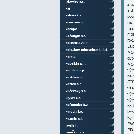
jakovlev a.s.
z p
kai
sídl
kalinin k.a.
pou
na 
kemenov a.
Krá
knaapo
mos
kočerigin s.a.
rok
kolesnikov d.n.
Dub
kolpakov-mirošničenko l.d.
MS-
komta
dvo
kopejkin a.n.
MS-
výr
koroljov s.p.
na 
kostikov a.g.
(73
kozlov s.g.
vše
kričevskij s.s.
výr
krylov a.a.
výr
kučerenko b.v.
na 
kurbala l.p.
let
byl
kuzmin s.i.
PW1
laville h.
PD-
lavočkin s.a.