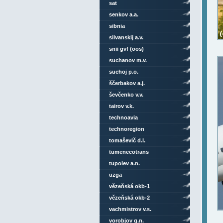
sat
senkov a.a.
sibnia
silvanskij a.v.
snii gvf (oos)
suchanov m.v.
suchoj p.o.
ščerbakov a.j.
ševčenko v.v.
tairov v.k.
technoavia
technoregion
tomaševič d.l.
tumenecotrans
tupolev a.n.
uzga
vězeňská okb-1
vězeňská okb-2
vachmistrov v.s.
vorobjov g.n.