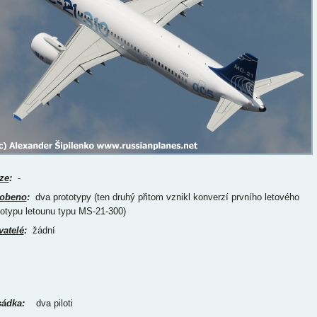
ze
:
-
obeno
:
dva prototypy (ten druhý přitom vznikl konverzí prvního letového
totypu letounu typu MS-21-300)
vatelé
:
žádní
ádka:
dva piloti