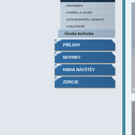
raketoplány
vrtulníky a vírníky
výzbroj+podvěs.vybavení
vzducholodě
čínská technika
PŘÍLOHY
NOVINKY
KNIHA NÁVŠTĚV
ZDROJE