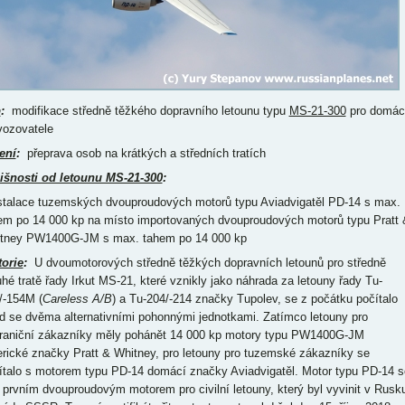
p
:
modifikace středně těžkého dopravního letounu typu
MS-21-300
pro domác
vozovatele
ení
:
přeprava osob na krátkých a středních tratích
išnosti od letounu MS-21-300
:
nstalace tuzemských dvouproudových motorů typu Aviadvigatěl PD-14 s max.
em po 14 000 kp na místo importovaných dvouproudových motorů typu Pratt 
tney PW1400G-JM s max. tahem po 14 000 kp
torie
:
U dvoumotorových středně těžkých dopravních letounů pro středně
uhé tratě řady Irkut MS-21, které vznikly jako náhrada za letouny řady Tu-
/-154M (
Careless A/B
) a Tu-204/-214 značky Tupolev, se z počátku počítalo
d se dvěma alternativními pohonnými jednotkami. Zatímco letouny pro
raniční zákazníky měly pohánět 14 000 kp motory typu PW1400G-JM
rické značky Pratt & Whitney, pro letouny pro tuzemské zákazníky se
ítalo s motorem typu PD-14 domácí značky Aviadvigatěl. Motor typu PD-14 s
l prvním dvouproudovým motorem pro civilní letouny, který byl vyvinit v Rusk