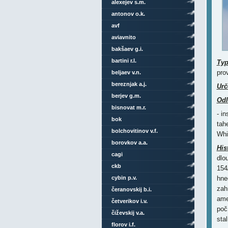
alexejev s.m.
antonov o.k.
avf
aviavnito
bakšaev g.i.
bartini r.l.
Ty
pro
beljaev v.n.
bereznjak a.j.
Urč
berjev g.m.
Odl
bisnovat m.r.
- i
bok
tah
bolchovitinov v.f.
Whi
borovkov a.a.
His
cagi
dlo
ckb
154
cybin p.v.
hne
zah
čeranovskij b.i.
ame
četverikov i.v.
poč
čiževskij v.a.
sta
florov i.f.