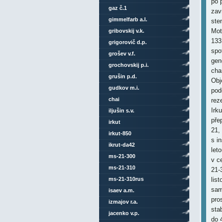
po 
gaz č.1
zav
gimmelfarb a.l.
ste
Mot
gribovskij v.k.
133
grigorovič d.p.
spo
grošev v.f.
gen
grochovskij p.i.
cha
grušin p.d.
Obj
gudkov m.i.
pod
chai
rez
Irk
iljušin s.v.
pře
irkut
21,
irkut-850
s i
ikrut-da42
let
ms-21-300
v c
ms-21-310
21-
ms-21-310rus
lis
sam
isaev a.m.
pro
izmajov r.a.
sta
jacenko v.p.
do 