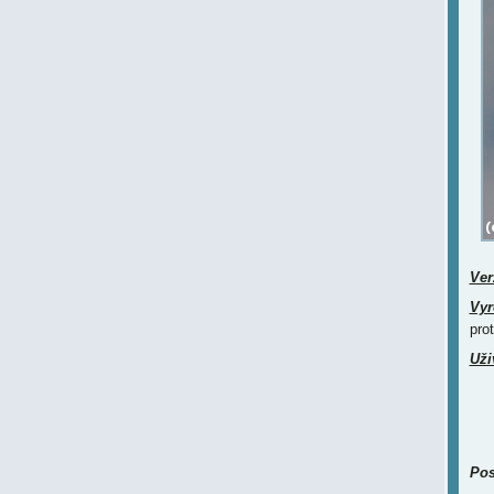
Ver
Vyr
pro
Uži
Pos