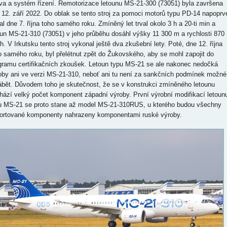
iva a systém řízení. Remotorizace letounu MS-21-300 (73051) byla završena
 12. září 2022. Do oblak se tento stroj za pomoci motorů typu PD-14 napoprv
al dne 7. října toho samého roku. Zmíněný let trval okolo 3 h a 20-ti min a
oun MS-21-310 (73051) v jeho průběhu dosáhl výšky 11 300 m a rychlosti 870
h. V Irkutsku tento stroj vykonal ještě dva zkušební lety. Poté, dne 12. října
o samého roku, byl přelétnut zpět do Žukovského, aby se mohl zapojit do
gramu certifikačních zkoušek. Letoun typu MS-21 se ale nakonec nedočká
oby ani ve verzi MS-21-310, neboť ani tu není za sankčních podmínek možné
ábět. Důvodem toho je skutečnost, že se v konstrukci zmíněného letounu
hází velký počet komponent západní výroby. První výrobní modifikací letoun
u MS-21 se proto stane až model MS-21-310RUS, u kterého budou všechny
ortované komponenty nahrazeny komponentami ruské výroby.