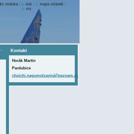
ní stránka
|
tisk
|
mapa stránek
|
rss
-
Kontakt
Horák Martin
Pardubice
chuichi.nagumo(zavináč)seznam.cz