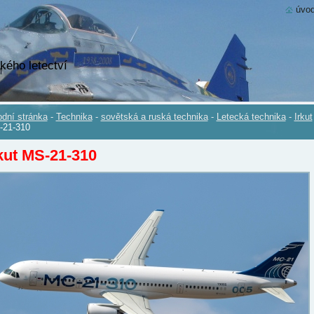
úvod
kého letectví
dní stránka
-
Technika
-
sovětská a ruská technika
-
Letecká technika
-
Irkut
-21-310
kut MS-21-310