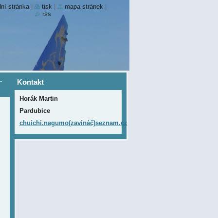
ní stránka
|
tisk
|
mapa stránek
|
rss
-
Kontakt
Horák Martin
Pardubice
chuichi.nagumo(zavináč)seznam.cz