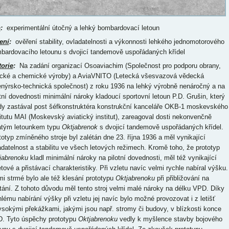
p
:
experimentální útočný a lehký bombardovací letoun
ení
:
ověření stability, ovladatelnosti a výkonnosti lehkého jednomotorového
bardovacího letounu s dvojicí tandemově uspořádaných křídel
torie
:
Na zadání organizací Osoaviachim (Společnost pro podporu obrany,
ecké a chemické výroby) a AviaVNITO (Letecká všesvazová vědecká
enýrsko-technická společnost) z roku 1936 na lehký výrobně nenáročný a na
otní dovednosti minimální nároky kladoucí sportovní letoun P.D. Grušin, který
dy zastával post šéfkonstruktéra konstrukční kanceláře OKB-1 moskevského
titutu MAI (Moskevský aviatický institut), zareagoval dosti nekonvenčně
atým letounkem typu
Oktjabrenok
s dvojicí tandemově uspořádaných křídel.
totyp zmíněného stroje byl zalétán dne 23. října 1936 a měl vynikající
adatelnost a stabilitu ve všech letových režimech. Kromě toho, že prototyp
jabrenoku
kladl minimální nároky na pilotní dovednosti, měl též vynikající
etové a přistávací charakteristiky. Při vzletu navíc velmi rychle nabíral výšku.
mi strmé bylo ale též klesání prototypu
Oktjabrenoku
při přibližování na
stání. Z tohoto důvodu měl tento stroj velmi malé nároky na délku VPD. Díky
hlému nabírání výšky při vzletu jej navíc bylo možné provozovat i z letišť
ysokými překážkami, jakými jsou např. stromy či budovy, v blízkosti konce
. Tyto úspěchy prototypu
Oktjabrenoku
vedly k myšlence stavby bojového