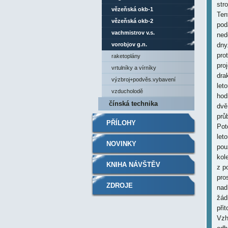
vězeňská okb-1
vězeňská okb-2
vachmistrov v.s.
vorobjov g.n.
raketoplány
vrtulníky a vírníky
výzbroj+podvěs.vybavení
vzducholodě
čínská technika
PŘÍLOHY
NOVINKY
KNIHA NÁVŠTĚV
ZDROJE