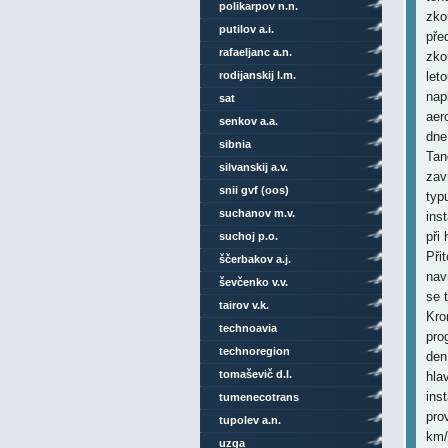
polikarpov n.n.
putilov a.i.
rafaeljanc a.n.
rodijanskij l.m.
sat
senkov a.a.
sibnia
silvanskij a.v.
snii gvf (oos)
suchanov m.v.
suchoj p.o.
ščerbakov a.j.
ševčenko v.v.
tairov v.k.
technoavia
technoregion
tomaševič d.l.
tumenecotrans
tupolev a.n.
uzga