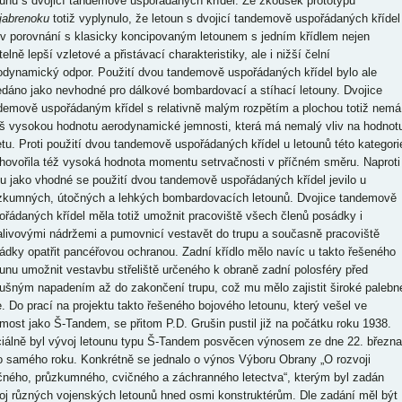
ounu s dvojicí tandemově uspořádaných křídel. Ze zkoušek prototypu
jabrenoku
totiž vyplynulo, že letoun s dvojicí tandemově uspořádaných křídel má v porovnání s klasicky koncipovaným letounem s jedním křídlem nejen znatelně lepší vzletové a přistávací charakteristiky, ale i nižší čelní aerodynamický odpor. Použití dvou tandemově uspořádaných křídel bylo ale shledáno jako nevhodné pro dálkové bombardovací a stíhací letouny. Dvojice tandemově uspořádaným křídel s relativně malým rozpětím a plochou totiž nemá příliš vysokou hodnotu aerodynamické jemnosti, která má nemalý vliv na hodnotu doletu. Proti použití dvou tandemově uspořádaných křídel u letounů této kategorie ale hovořila též vysoká hodnota momentu setrvačnosti v příčném směru. Naproti tomu jako vhodné se použití dvou tandemově uspořádaných křídel jevilo u průzkumných, útočných a lehkých bombardovacích letounů. Dvojice tandemově uspořádaných křídel měla totiž umožnit pracoviště všech členů posádky i s palivovými nádržemi a pumovnicí vestavět do trupu a současně pracoviště posádky opatřit pancéřovou ochranou. Zadní křídlo mělo navíc u takto řešeného letounu umožnit vestavbu střeliště určeného k obraně zadní polosféry před vzdušným napadením až do zakončení trupu, což mu mělo zajistit široké palebné pole. Do prací na projektu takto řešeného bojového letounu, který vešel ve známost jako Š-Tandem, se přitom P.D. Grušin pustil již na počátku roku 1938. Oficiálně byl vývoj letounu typu Š-Tandem posvěcen výnosem ze dne 22. března toho samého roku. Konkrétně se jednalo o výnos Výboru Obrany „O rozvoji útočného, průzkumného, cvičného a záchranného letectva“, kterým byl zadán vývoj různých vojenských letounů hned osmi konstruktérům. Dle zadání měl být Grušinův letoun typu Š-Tandem poháněn jedním 1 100 hp hvězdicovým (vzduchem chlazeným) dvouřadým 14-ti válcem typu M-88. Díky instalaci zmíněného motoru měl přitom tento stroj mít rychlost 500 až 530 km/h, standardní dolet 950 km a předávací dolet 1 300 km. Dle zadání měl být navíc letoun typu Š-Tandem z konstrukčního hlediska řešen jako dřevěná skořepina nebo jako tzv. monoblok. V druhém uvedeném případě měl být trup tohoto stroje i s oběma křídly zhotoven z levné bakelizované překližky. Jednalo se o konstrukční řešení, které bylo krátce předtím vyvinuto institutem VIAM (Všesvazový institut leteckých materiálů). Takto řešený drak měl přitom vysokou tuhost a zároveň velkou odolnost vůči plísním a hnití. K jeho stavbě byly navíc zapotřebí materiály, které byly snadno dostupné a relativně levné. Pro konstrukční pojetí nazývané monoblok ale hovořila též snadná a nenáročná výroba. Termín předání prototypu letounu typu Š-Tandem ke zkouškám byl přitom stanoven na prosinec roku 1938. Protože se ale vývoj požadovaného motoru typu M-88 nacházel ve skluzu, nakonec byl tento stroj vyprojektován pro méně výkonný 950 hp hvězdicový dvouřadý 14-ti válec typu M-87. S instalací zmíněného motoru měl přitom letoun typu Š-Tandem mít rychlost 488 km/h ve výšce, resp. 406 km/h v přízemní výšce, dostup 9 500 m, standardní dolet 700 km a předávací dolet 1 000 km. Konstrukční tým P.D. Grušina nakonec letoun typu Š-Tandem z konstrukčního hlediska pojal jako tzv. monoblok. Zmíněný stroj měl poměrně krátký vřetenovitý trup, který kromě pohonné jednotky ukrýval též palivové nádrže, pumovnici a pracoviště dvou členů posádky, pilota a navigátora-střelce. Navigátor-střelec přitom obsluhoval otočnou hřbetní střeleckou věž typu SU, která se nacházela na samé zádi trupu, na úrovni zadního křídla, a sloužila k obraně zadní polosféry před vzdušným napadením. Zatímco přední křídlo letounu typu Š-Tandem bylo umístěno na dolnoplošné pozici a bylo opatřeno vztlakovými klapkami a flaperony, zadní křídlo tohoto stroje se nacházelo na středoplošné pozici a bylo opatřeno výškovými kormidly, která současně plnila funkci křidélek, a křidélky. K jeho spodní ploše byla navíc uchycena zdvojená SOP. Vzletové a přistávací zařízení letounu typu Š-Tandem tvořil tříbodový podvozek ostruhového typu. Hlavní podvozky tohoto stroje byly přitom řešeny jako zatahovatelné. Výzbroj letounu typu Š-Tandem se měla sestávat ze čtyř 7,62 mm kulometů typu ŠKAS, které měly být vestavěny do střední části předního křídla, jednoho pohyblivého kulometu toho samého typu, jehož instalace se měla nacházet v otočné obranné střelecké věži typu SU, a nákladu pum o hmotnosti do 200 kg. Kompletace technologické 1:1 makety letounu typu Š-Tandem byla završena v červnu roku 1938. K tomuto termínu se ale podařilo též zhotovit celou řadu agregátů draku pro statické zkoušky. Prototyp letounu typu Š-Tandem byl zkompletován za velmi krátkou dobu. Protože institut MAI neměl vlastní zkušební piloty, padlo rozhodnutí, aby byly závodní zkoušky tohoto stroje spojeny se zkouškami státními. Z tohoto důvodu byl prototyp letounu typu Š-Tandem dne 16. listopadu 1938 institutu NII VVS (Vědecko-výzkumný institut VVS) předán, aniž by předtím vykonal jediný let. Na letiště zmíněného institutu byl přitom přepraven v částečně rozebraném stavu. V době předání prototypu letounu typu Š-Tandem institutu NII VVS ale celá řada agregátů draku tohoto stroje ještě neměla za sebou statické zkoušky. A výsledky statických zkoušek některých agregátů nebyly zrovna lichotivé. Tak např. střední část předního křídla, která byla sestavena v takřka rekordním čase, při statických zkouškách vydržela pouhých 40 % vypočtené síly. V době předání prototypu letounu typu Š-Tandem institutu NII VVS nebyly přitom hotovy ani všechny naplánované testy v aerodynamickém tunelu. Výsledky části již dokončených aerodynamických testů navíc tehdy stále ještě nebyly zpracovány. I přesto byly již dne 17. listopadu toho samého roku započaty přípravy prototypu letounu typu Š-Tandem k letovým zkouškám. Opětovnou kompletaci zmíněného stroje se podařilo završit 22. dne toho samého měsíce. Ke zkouškám byl přitom prototyp letounu typu Š-Tandem odevzdán bez kulometné výzbroje. Byl však uzpůsoben k její instalaci. Den nato byly s tímto strojem uskutečněny první čtyři pojížďky po VPD při hodnotě střední aerodynamické tětivy (MAC) 45 % rychlostí do 60-ti km/h. Přitom se podařilo zjistit, že jsou dvířka šachet hlavních podvozků špatně navržená. Pod dvířky šachet hlavních podvozků prototypu letounu typu Š-Tandem se totiž hromadila hlína z VPD, následkem čehož docházelo k zaklínění kol. Kromě toho došlo k selhání otáčkoměru a uvolnění zadní palivové nádrže. Na programu následujícího dne bylo odstraňování výše uvedených nedostatků. Ten den byla přitom mimo jiné z prototypu letounu typu Š-Tandem sejmuta dvířka hlavních podvozků. Celý zkušební program pak tento stroj absolvoval bez jejich instalace. Dne 25. listopadu 1938 byly s prototypem letounu typu Š-Tandem provedeny další čtyři pojížďky po VPD, nyní při MAC 45% a rychlostech do 80-ti km/h. Protože se zmíněné pojížďky obešly bez problémů, následně byly s tímto strojem kromě dalších dvou pojížděk uskutečněny též dva krátké skoky nad VPD. Tentokrát hodnota MAC prototypu letounu typu Š-Tandem činila 31,7 %. Přitom se podařilo zjistit, že jsou výškovky při dosednutí nedostatečně účinné a že mají nedostatečně tuhou konstrukci. Odstraňování zmíněných nedostatků zabralo dva dny. Den tato bylo provedeno vážení a fotografování. Přitom bylo odhaleno, že prototyp letounu typu Š-Tandem má téměř o 400 kg vyšší hmotnost proti projektované hodnotě. To byl přitom důsledek toho, že byla celá řada agregátů draku tohoto stroje poněkud předimenzovaná. Tak např. k porušení zadního křídla letounu typu Š-Tandem při statických zkouškách došlo až při 150-ti % vypočtené hodnoty. Dne 30. listopadu 1938 byly s prototypem tohoto stroje vykonány další dvě pojížďky spolu s jedním krátkým skokem nad VPD při MAC 35,6%. V jejich průběhu bylo zjištěno, že otočná střelecká věž působí jako směrové kormidlo. Poté, co se zmíněná věž v průběhu jedné pojížďky otočila, se totiž prototyp letounu typu Š-Tandem vychýlil z kurzu o nějakých 120°. Na to pilot zareagoval použitím brzd. Přitom ale došlo k prasknutí brzdových komor na obou dvou kolech. Při následné inspekci se navíc podařilo najít defekt na jedné z podvozkových noh. Odstraňování zmíněných závad zabralo dva dny. Dne 3. prosince toho samého roku byly provedeny další tři krátké skoky do malé výšky nad VPD, tentokrát při hodnotách MAC 33 až 35 %. Protože se nyní nevyskytly žádné problémy, následně bylo vydáno povolení k prvnímu letu. Do oblak se přitom prototyp letounu typu Š-Tandem napoprvé vydal dne 5. prosince 1938. Vzhledem k tomu, že přední křídlo tohoto stroje mělo nedostatečnou pevnost (jak odhalily statické zkoušky), tehdy s ním byl proveden pouze jeden oblet letiště rychlostí 250 km/h. Přitom se pilot musel vyvarovat prudkého manévrování. První let prototypu letounu typu Š-Tandem se ale neobešel bez problémů. Účinnost směrovek tohoto stroje byla totiž nedostatečná. Kritizována byla ale též silná tendence stáčet se směrem doprava. Nožní řízení bylo navíc velmi namáhavé. Díky tomu prototyp letounu typu Š-Tandem celý svůj první let absolvoval s náklonem směrem doleva. Před realizací dalšího letu měl tento stroj projít celou řadou úpravy. Kromě zesílení konstrukce některých agregátů draku se přitom mělo mimo jiné jednat též o záměnu motoru typu M-87 motorem typu M-87A. Odborníky NII VVS byla ale požadována též instalace systému pro nouzové vysouvání podvozků, zavedení palubního komunikačního systému, zvýšení pevnosti uchycení palivové nádrže, doladění systému pro ovládání regulačních klapek, systému chlazení pohonné jednotky, systému pro vysouvání a zasouvání vztlakových klapek a systému pro otevírání a zavírání dvířek pumovnice, zlepšení nedostatečné hermetičnosti pneumatického systému, úprava protipožární přepážky oddělující motorovou sekci od zbytku trupu a úprava brzdícího systému zavedením pancéřových hadic a náhradou jednokomorových brzd podvozkových kol účinnějším typem brzd. Protože měl prototyp letounu typu Š-Tandem tendenci k samovolnému zatáčení směrem doprava, současně bylo odborníky NII VVS navrhnuto, aby byl u tohoto stroje pozměněn úhel nastavení kýlů SOP nebo na j