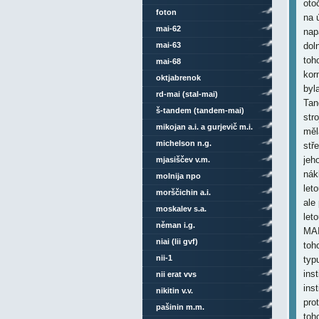
foton
mai-62
mai-63
mai-68
oktjabrenok
rd-mai (stal-mai)
š-tandem (tandem-mai)
mikojan a.i. a gurjevič m.i.
michelson n.g.
mjasiščev v.m.
molnija npo
morščichin a.i.
moskalev s.a.
něman i.g.
niai (lii gvf)
nii-1
nii erat vvs
nikitin v.v.
pašinin m.m.