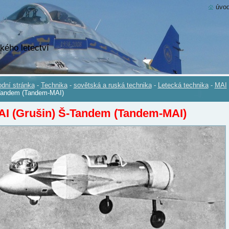
úvod
kého letectví
dní stránka
-
Technika
-
sovětská a ruská technika
-
Letecká technika
-
MAI
Tandem (Tandem-MAI)
AI (Grušin) Š-Tandem (Tandem-MAI)