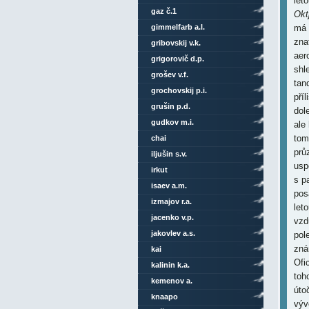
let
gaz č.1
Okt
gimmelfarb a.l.
gribovskij v.k.
grigorovič d.p.
grošev v.f.
grochovskij p.i.
grušin p.d.
gudkov m.i.
chai
iljušin s.v.
irkut
isaev a.m.
izmajov r.a.
jacenko v.p.
jakovlev a.s.
kai
kalinin k.a.
kemenov a.
knaapo