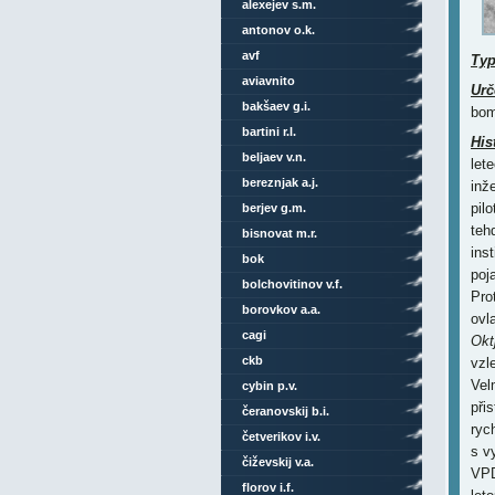
alexejev s.m.
antonov o.k.
avf
Ty
aviavnito
Urč
bakšaev g.i.
bom
bartini r.l.
His
beljaev v.n.
let
bereznjak a.j.
inž
pil
berjev g.m.
teh
bisnovat m.r.
ins
bok
poj
bolchovitinov v.f.
Pro
borovkov a.a.
ovl
cagi
Okt
ckb
vzl
Vel
cybin p.v.
při
čeranovskij b.i.
ryc
četverikov i.v.
s v
čiževskij v.a.
VPD
florov i.f.