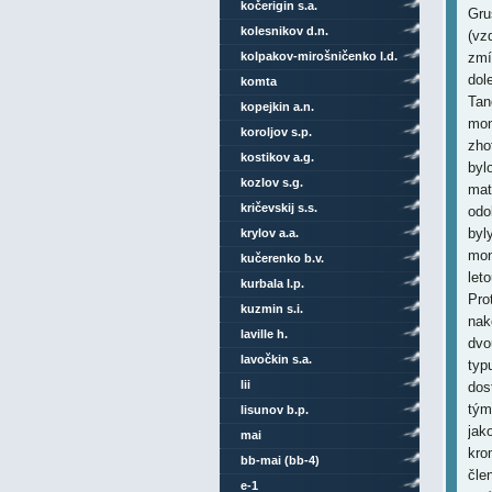
kočerigin s.a.
kolesnikov d.n.
kolpakov-mirošničenko l.d.
komta
kopejkin a.n.
koroljov s.p.
kostikov a.g.
kozlov s.g.
kričevskij s.s.
krylov a.a.
kučerenko b.v.
kurbala l.p.
kuzmin s.i.
laville h.
lavočkin s.a.
lii
lisunov b.p.
mai
bb-mai (bb-4)
e-1