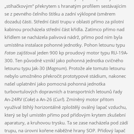
„stíhačkovým“ překrytem s hranatým profilem sestávajícím
se z pevného čelního štítku a zadní výklopné (směrem
dozadu) části. Střední částí trupu v oblasti přímo za pilotní
kabinou procházela střední část křídla. Zatímco přímo nad
křídlem se nacházela palivová nádrž, přímo pod ním byla
umístěna instalace pohonné jednotky. Pohon letounu typu
Foton
zajišťoval jeden 900 kp proudový motor typu RU-19A-
300. Ten původně vznikl jako pohonná jednotka cvičného
letounu typu Jak-30 (
Magnum
). Protože ale tomuto letounu
nebylo umožněno překročit prototypové stádium, nakonec
našel uplatnění jako pomocná pohonná jednotka
turbovrtulových dopravních a transportních letounů řady
An-24RV (
Coke
) a An-26 (
Curl
). Zmíněný motor přitom
využíval štíhlý horizontálně zploštělý oválný lapač vzduchu,
který se byl umístěn přímo pod příďovým krytem zkušební
aparatury, a kruhovou trysku. Ta se zase nacházela pod zádí
trupu, na úrovni kořene náběžné hrany SOP. Příďový lapač