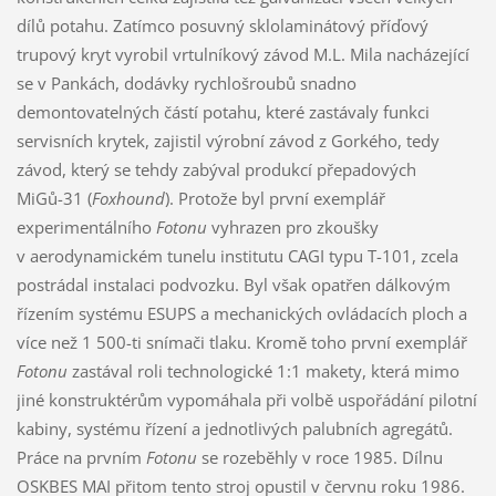
dílů potahu. Zatímco posuvný sklolaminátový příďový
trupový kryt vyrobil vrtulníkový závod M.L. Mila nacházející
se v Pankách, dodávky rychlošroubů snadno
demontovatelných částí potahu, které zastávaly funkci
servisních krytek, zajistil výrobní závod z Gorkého, tedy
závod, který se tehdy zabýval produkcí přepadových
MiGů-31 (
Foxhound
). Protože byl první exemplář
experimentálního
Fotonu
vyhrazen pro zkoušky
v aerodynamickém tunelu institutu CAGI typu T-101, zcela
postrádal instalaci podvozku. Byl však opatřen dálkovým
řízením systému ESUPS a mechanických ovládacích ploch a
více než 1 500-ti snímači tlaku. Kromě toho první exemplář
Fotonu
zastával roli technologické 1:1 makety, která mimo
jiné konstruktérům vypomáhala při volbě uspořádání pilotní
kabiny, systému řízení a jednotlivých palubních agregátů.
Práce na prvním
Fotonu
se rozeběhly v roce 1985. Dílnu
OSKBES MAI přitom tento stroj opustil v červnu roku 1986.