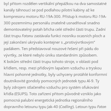
byl přitom rozdělen vertikální přepážkou na dva samostatné
kanály táhnoucí se pod podlahou pilotní kabiny až ke
kompresoru motoru RU-19A-300. Přístup k motoru RU-19A-
300 pozemnímu personálu znatelně usnadňoval snadno
demontovatelný potah břicha celé střední části trupu. Zadní
část trupu
Fotonu
zastávala funkci nosníku ocasních ploch a
její zakončení ukrývalo kontejner s „protivývrtkovým“
padákem. Ten představoval nouzové řešení při pádu do
vývrtky, ze které nebylo úniku standardním způsobem.
K bokům střední části trupu tohoto stroje, v oblasti pod
křídlem, resp. mezi příďovým lapačem vzduchu a tryskou
hlavní pohonné jednotky, byly uchyceny protáhlé konformní
doutníkovité gondoly pomocných jednotek typu Al-9. Ty
byly zdrojem stlačeného vzduchu pro systém ofukování
křídla (ESUPS). Toto zařízení přitom původně vzniklo jako
pomocná palubní energetická jednotka regionálního
dopravního letounu typu Jak-40 (
Codling
). Letoun typu
Foton