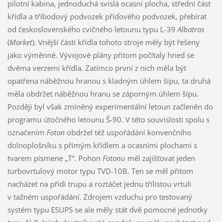
pilotní kabina, jednoduchá svislá ocasní plocha, střední část
křídla a tříbodový podvozek příďového podvozek, přebírat
od československého cvičného letounu typu L-39
Albatros
(
Market
). Vnější části křídla tohoto stroje měly být řešeny
jako výměnné. Vývojové plány přitom počítaly hned se
dvěma verzemi křídla. Zatímco první z nich měla být
opatřena náběžnou hranou s kladným úhlem šípu, ta druhá
měla obdržet náběžnou hranu se záporným úhlem šípu.
Později byl však zmíněný experimentální letoun začleněn do
programu útočného letounu Š-90. V této souvislosti spolu s
označením
Foton
obdržel též uspořádání konvenčního
dolnoplošníku s přímým křídlem a ocasními plochami s
tvarem písmene „T“. Pohon
Fotonu
měl zajišťovat jeden
turbovrtulový motor typu TVD-10B. Ten se měl přitom
nacházet na přídi trupu a roztáčet jednu třílistou vrtuli
v tažném uspořádání. Zdrojem vzduchu pro testovaný
systém typu ESUPS se ale měly stát dvě pomocné jednotky