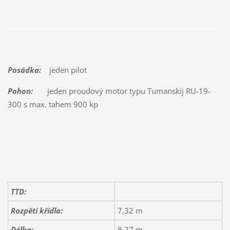
Posádka:
jeden pilot
Pohon:
jeden proudový motor typu Tumanskij RU-19-
300 s max. tahem 900 kp
TTD:
Rozpětí křídla:
7,32 m
Délka:
8,27 m