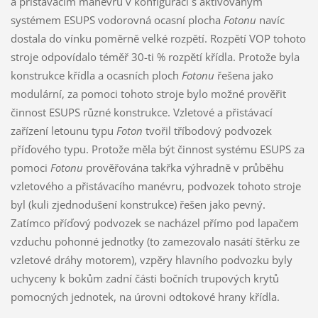
a přistávacím manévru v konfiguraci s aktivovaným
systémem ESUPS vodorovná ocasní plocha
Fotonu
navíc
dostala do vínku poměrně velké rozpětí. Rozpětí VOP tohoto
stroje odpovídalo téměř 30-ti % rozpětí křídla. Protože byla
konstrukce křídla a ocasních ploch
Fotonu
řešena jako
modulární, za pomoci tohoto stroje bylo možné prověřit
činnost ESUPS různé konstrukce. Vzletové a přistávací
zařízení letounu typu
Foton
tvořil tříbodový podvozek
příďového typu. Protože měla být činnost systému ESUPS za
pomoci
Fotonu
prověřována takřka výhradně v průběhu
vzletového a přistávacího manévru, podvozek tohoto stroje
byl (kuli zjednodušení konstrukce) řešen jako pevný.
Zatímco příďový podvozek se nacházel přímo pod lapačem
vzduchu pohonné jednotky (to zamezovalo nasátí štěrku ze
vzletové dráhy motorem), vzpěry hlavního podvozku byly
uchyceny k bokům zadní části bočních trupových krytů
pomocných jednotek, na úrovni odtokové hrany křídla.