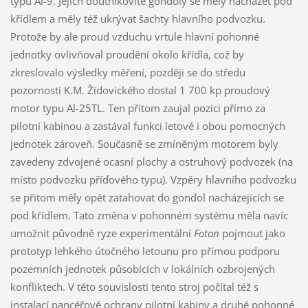
typu Al-9. Jejich doutníkovité gondoly se měly nacházet pod
křídlem a měly též ukrývat šachty hlavního podvozku.
Protože by ale proud vzduchu vrtule hlavní pohonné
jednotky ovlivňoval proudění okolo křídla, což by
zkreslovalo výsledky měření, později se do středu
pozornosti K.M. Židovického dostal 1 700 kp proudový
motor typu Al-25TL. Ten přitom zaujal pozici přímo za
pilotní kabinou a zastával funkci letové i obou pomocných
jednotek zároveň. Současně se zmíněným motorem byly
zavedeny zdvojené ocasní plochy a ostruhový podvozek (na
místo podvozku příďového typu). Vzpěry hlavního podvozku
se přitom měly opět zatahovat do gondol nacházejících se
pod křídlem. Tato změna v pohonném systému měla navíc
umožnit původně ryze experimentální
Foton
pojmout jako
prototyp lehkého útočného letounu pro přímou podporu
pozemních jednotek působících v lokálních ozbrojených
konfliktech. V této souvislosti tento stroj počítal též s
instalací pancéřové ochrany pilotní kabiny a druhé pohonné