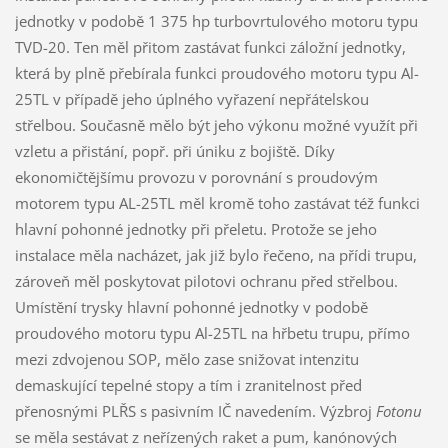
jednotky v podobě 1 375 hp turbovrtulového motoru typu
TVD-20. Ten měl přitom zastávat funkci záložní jednotky,
která by plně přebírala funkci proudového motoru typu Al-
25TL v případě jeho úplného vyřazení nepřátelskou
střelbou. Současně mělo být jeho výkonu možné využít při
vzletu a přistání, popř. při úniku z bojiště. Díky
ekonomičtějšímu provozu v porovnání s proudovým
motorem typu AL-25TL měl kromě toho zastávat též funkci
hlavní pohonné jednotky při přeletu. Protože se jeho
instalace měla nacházet, jak již bylo řečeno, na přídi trupu,
zároveň měl poskytovat pilotovi ochranu před střelbou.
Umístění trysky hlavní pohonné jednotky v podobě
proudového motoru typu Al-25TL na hřbetu trupu, přímo
mezi zdvojenou SOP, mělo zase snižovat intenzitu
demaskující tepelné stopy a tím i zranitelnost před
přenosnými PLŘS s pasivním IČ navedením. Výzbroj
Fotonu
se měla sestávat z neřízených raket a pum, kanónových