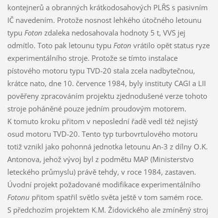
kontejnerů a obranných krátkodosahových PLŘS s pasivním
IČ navedením. Protože nosnost lehkého útočného letounu
typu
Foton
zdaleka nedosahovala hodnoty 5 t, VVS jej
odmítlo. Toto pak letounu typu
Foton
vrátilo opět status ryze
experimentálního stroje. Protože se tímto instalace
pístového motoru typu TVD-20 stala zcela nadbytečnou,
krátce nato, dne 10. července 1984, byly instituty CAGI a LII
pověřeny zpracováním projektu zjednodušené verze tohoto
stroje poháněné pouze jedním proudovým motorem.
K tomuto kroku přitom v neposlední řadě vedl též nejistý
osud motoru TVD-20. Tento typ turbovrtulového motoru
totiž vznikl jako pohonná jednotka letounu An-3 z dílny O.K.
Antonova, jehož vývoj byl z podmětu MAP (Ministerstvo
leteckého průmyslu) právě tehdy, v roce 1984, zastaven.
Úvodní projekt požadované modifikace experimentálního
Fotonu
přitom spatřil světlo světa ještě v tom samém roce.
S předchozím projektem K.M. Židovického ale zmíněný stroj