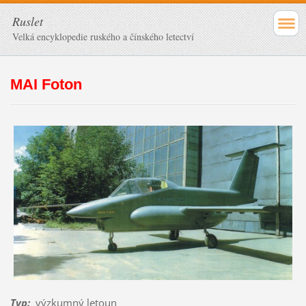
Ruslet
Velká encyklopedie ruského a čínského letectví
MAI Foton
Typ
:
výzkumný letoun