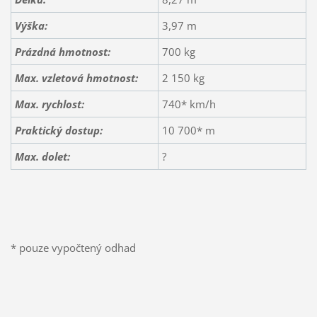
Výška:
3,97 m
Prázdná hmotnost:
700 kg
Max. vzletová hmotnost:
2 150 kg
Max. rychlost:
740* km/h
Praktický dostup:
10 700* m
Max. dolet:
?
* pouze vypočtený odhad