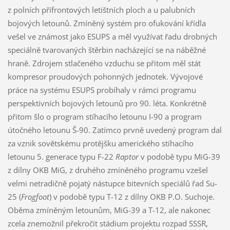
z polních přífrontových letištních ploch a u palubních
bojových letounů. Zmíněný systém pro ofukování křídla
vešel ve známost jako ESUPS a měl využívat řadu drobných
speciálně tvarovaných štěrbin nacházející se na náběžné
hraně. Zdrojem stlačeného vzduchu se přitom měl stát
kompresor proudových pohonných jednotek. Vývojové
práce na systému ESUPS probíhaly v rámci programu
perspektivních bojových letounů pro 90. léta. Konkrétně
přitom šlo o program stíhacího letounu I-90 a program
útočného letounu Š-90. Zatímco prvně uvedený program dal
za vznik sovětskému protějšku amerického stíhacího
letounu 5. generace typu F-22
Raptor
v podobě typu MiG-39
z dílny OKB MiG, z druhého zmíněného programu vzešel
velmi netradičně pojatý nástupce bitevních speciálů řad Su-
25 (
Frogfoot
) v podobě typu T-12 z dílny OKB P.O. Suchoje.
Oběma zmíněným letounům, MiG-39 a T-12, ale nakonec
zcela znemožnil překročit stádium projektu rozpad SSSR,