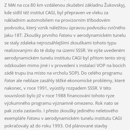
Z MAI na cca 80 km vzdálenou zkušební základnu Žukovskyj,
kde sídlil též institut CAGI, byl přepraven ve vleku za
nákladním automobilem na provizorním tříbodovém
podvozku, který vznik náležitou úpravou podvozku cvičného
Jaku-18T. Zkoušky prvního
Fotonu
v aerodynamickém tunelu
se staly zdaleka nejrozsáhlejšími zkouškami tohoto typu
realizovanými do té doby na území SSSR. Ve výše uvedeném
aerodynamickém tunelu institutu CAGI byl přitom tento stroj
odzkoušen mimo jiné i v provedení s instalací VOP na bocích
zádě trupu (na místo na vrcholu SOP). Do celého programu
Foton
ale neblaze zasáhly těžké ekonomické problémy, které
nakonec, v roce 1991, vyústily rozpadem SSSR. V této
souvislosti bylo již v roce 1988 financování tohoto ryze
výzkumného programu významně omezeno. Rok nato se
pak zcela zastavilo. I přesto zkoušky jediného neletového
exempláře
Fotonu
v aerodynamickém tunelu institutu CAGI
pokračovaly až do roku 1993. Od plánované stavby