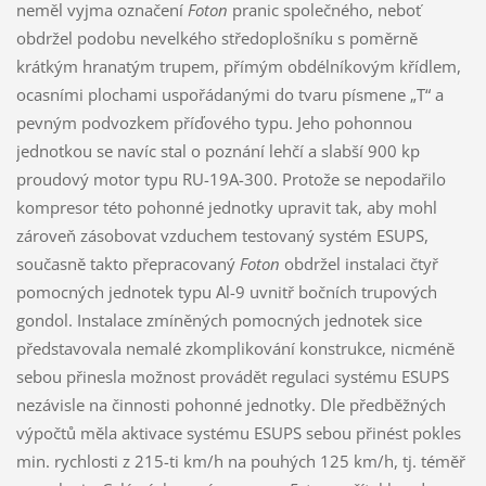
neměl vyjma označení
Foton
pranic společného, neboť
obdržel podobu nevelkého středoplošníku s poměrně
krátkým hranatým trupem, přímým obdélníkovým křídlem,
ocasními plochami uspořádanými do tvaru písmene „T“ a
pevným podvozkem příďového typu. Jeho pohonnou
jednotkou se navíc stal o poznání lehčí a slabší 900 kp
proudový motor typu RU-19A-300. Protože se nepodařilo
kompresor této pohonné jednotky upravit tak, aby mohl
zároveň zásobovat vzduchem testovaný systém ESUPS,
současně takto přepracovaný
Foton
obdržel instalaci čtyř
pomocných jednotek typu Al-9 uvnitř bočních trupových
gondol. Instalace zmíněných pomocných jednotek sice
představovala nemalé zkomplikování konstrukce, nicméně
sebou přinesla možnost provádět regulaci systému ESUPS
nezávisle na činnosti pohonné jednotky. Dle předběžných
výpočtů měla aktivace systému ESUPS sebou přinést pokles
min. rychlosti z 215-ti km/h na pouhých 125 km/h, tj. téměř