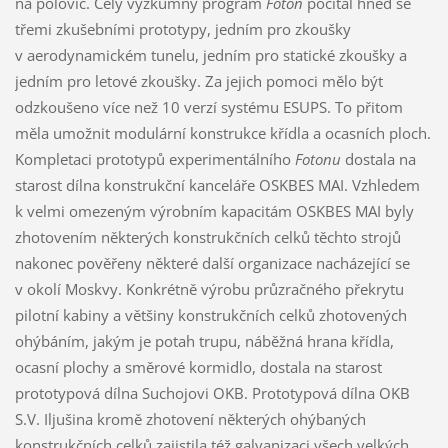
na polovic. Celý výzkumný program
Foton
počítal hned se
třemi zkušebními prototypy, jedním pro zkoušky
v aerodynamickém tunelu, jedním pro statické zkoušky a
jedním pro letové zkoušky. Za jejich pomoci mělo být
odzkoušeno více než 10 verzí systému ESUPS. To přitom
měla umožnit modulární konstrukce křídla a ocasních ploch.
Kompletaci prototypů experimentálního
Fotonu
dostala na
starost dílna konstrukční kanceláře OSKBES MAI. Vzhledem
k velmi omezeným výrobním kapacitám OSKBES MAI byly
zhotovením některých konstrukčních celků těchto strojů
nakonec pověřeny některé další organizace nacházející se
v okolí Moskvy. Konkrétně výrobu průzračného překrytu
pilotní kabiny a většiny konstrukčních celků zhotovených
ohýbáním, jakým je potah trupu, náběžná hrana křídla,
ocasní plochy a směrové kormidlo, dostala na starost
prototypová dílna Suchojovi OKB. Prototypová dílna OKB
S.V. Iljušina kromě zhotovení některých ohýbaných
konstrukčních celků zajistila též galvanizaci všech velkých