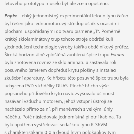
letového prototypu muselo být ale zcela opuštěno.
Popis
:
Lehký jednomístný experimentální letoun typu
Foton
byl řešen jako jednomotorový středoplošník s ocasními
plochami uspořádanými do tvaru písmene „T“. Poměrně
krátký sklolaminátový trup tohoto stroje obdržel kuli
zjednodušení technologie výroby takřka obdélníkový průřez.
Široká horizontálně zploštěná zaoblená špice trupu
Fotonu
byla zhotovena rovněž ze sklolaminátu a zastávala roli
posuvného (směrem dopředu) krytu plošiny s instalací
zkušební aparatury. Ke hřbetu této posuvné špice trupu byla
uchycena PVD s křidélky DUAS. Ploché břicho výše
popsaného příďového krytu navíc zvyšovalo účinnost
nasávání vzduchu motorem, jehož vstupní ústrojí se
nacházelo přímo za ní, při manévrech s velkými úhly
náběhu. Poté následovala jednomístná pilotní kabina. Ta
byla opatřena vystřelovací sedačkou typu K-36VM
s charakteristikami 0-0 a dvoudílným polokapkovitým