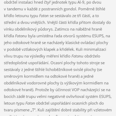
obdržel instalaci hned čtyř jednotek typu Al-9, po dvou
v tandemu v každé z postranních gondol. Poměrně štíhlé
křídlo letounu typu
Foton
se sestávalo ze tří částí, a to
střední a dvou vnějších. Vnější části křídla přitom dostaly do
vínku obdélníkový půdorys. Zatímco na náběžné hraně
křídla
Fotonu
byla umístěna řada otvorů systému ESUPS, na
jeho odtokové hraně se nacházely klasické ovládací plochy
v podobě vztlakových klapek a křidélek. Kuli minimalizaci
vlivu trupu na výsledky měření křídlo
Fotonu
obdrželo
středoplošné uspořádání. Ocasní plochy tohoto stroje se
sestávaly z jedné štíhlé lichoběžníkové svislé plochy (se
směrovým kormidlem na odtokové hraně) a jedné
obdélníkové vodorovné plochy (s výškovým kormidlem na
odtokové hraně). Protože by účinnost VOP nacházející se na
bocích zádě trupu velmi negativně ovlivňoval systém ESUPS,
letoun typu
Foton
obdržel uspořádání ocasních ploch do
tvaru písmene „T“. Kuli zajištění dobré stability při vzletovém