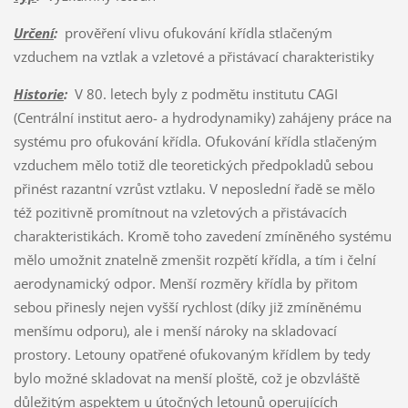
Určení
:
prověření vlivu ofukování křídla stlačeným
vzduchem na vztlak a vzletové a přistávací charakteristiky
Historie
:
V 80. letech byly z podmětu institutu CAGI
(Centrální institut aero- a hydrodynamiky) zahájeny práce na
systému pro ofukování křídla. Ofukování křídla stlačeným
vzduchem mělo totiž dle teoretických předpokladů sebou
přinést razantní vzrůst vztlaku. V neposlední řadě se mělo
též pozitivně promítnout na vzletových a přistávacích
charakteristikách. Kromě toho zavedení zmíněného systému
mělo umožnit znatelně zmenšit rozpětí křídla, a tím i čelní
aerodynamický odpor. Menší rozměry křídla by přitom
sebou přinesly nejen vyšší rychlost (díky již zmíněnému
menšímu odporu), ale i menší nároky na skladovací
prostory. Letouny opatřené ofukovaným křídlem by tedy
bylo možné skladovat na menší ploště, což je obzvláště
důležitým aspektem u útočných letounů operujících