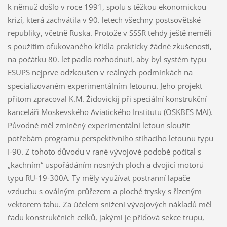
k němuž došlo v roce 1991, spolu s těžkou ekonomickou
krizí, která zachvátila v 90. letech všechny postsovětské
republiky, včetně Ruska. Protože v SSSR tehdy ještě neměli
s použitím ofukovaného křídla prakticky žádné zkušenosti,
na počátku 80. let padlo rozhodnutí, aby byl systém typu
ESUPS nejprve odzkoušen v reálných podmínkách na
specializovaném experimentálním letounu. Jeho projekt
přitom zpracoval K.M. Židovickij při speciální konstrukční
kanceláři Moskevského Aviatického Institutu (OSKBES MAI).
Původně měl zmíněný experimentální letoun sloužit
potřebám programu perspektivního stíhacího letounu typu
I-90. Z tohoto důvodu v rané vývojové podobě počítal s
„kachním“ uspořádáním nosných ploch a dvojicí motorů
typu RU-19-300A. Ty měly využívat postranní lapače
vzduchu s oválným průřezem a ploché trysky s řízeným
vektorem tahu. Za účelem snížení vývojových nákladů měl
řadu konstrukčních celků, jakými je příďová sekce trupu,