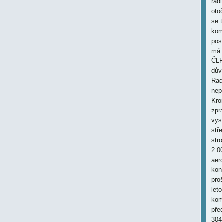
rad
oto
se 
kom
pos
má 
ČLR
dův
Rad
nep
Kro
zpr
vys
stř
str
2 0
aer
kon
pro
let
kom
pře
304