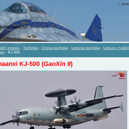
úvod
kého letectví
dní stránka
-
Technika
-
čínská technika
-
Letecká technika
-
Letouny zvlášt
ení
-
KJ-500
aanxi KJ-500 (
GaoXin 9
)