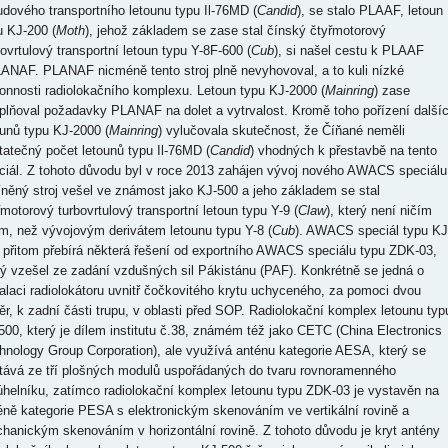
udového transportního letounu typu Il-76MD (
Candid
), se stalo PLAAF, letoun
u KJ-200 (
Moth
), jehož základem se zase stal čínský čtyřmotorový
bovrtulový transportní letoun typu Y-8F-600 (
Cub
), si našel cestu k PLAAF
LANAF. PLANAF nicméně tento stroj plně nevyhovoval, a to kuli nízké
onnosti radiolokačního komplexu. Letoun typu KJ-2000 (
Mainring
) zase
plňoval požadavky PLANAF na dolet a vytrvalost. Kromě toho pořízení další
ounů typu KJ-2000 (
Mainring
) vylučovala skutečnost, že Číňané neměli
tatečný počet letounů typu Il-76MD (
Candid
) vhodných k přestavbě na tento
ciál. Z tohoto důvodu byl v roce 2013 zahájen vývoj nového AWACS speciálu
něný stroj vešel ve známost jako KJ-500 a jeho základem se stal
řmotorový turbovrtulový transportní letoun typu Y-9 (
Claw
), který není ničím
ým, než vývojovým derivátem letounu typu Y-8 (
Cub
). AWACS speciál typu KJ
 přitom přebírá některá řešení od exportního AWACS speciálu typu ZDK-03,
rý vzešel ze zadání vzdušných sil Pákistánu (PAF). Konkrétně se jedná o
talaci radiolokátoru uvnitř čočkovitého krytu uchyceného, za pomoci dvou
ěr, k zadní části trupu, v oblasti před SOP. Radiolokační komplex letounu typ
500, který je dílem institutu č.38, známém též jako CETC (China Electronics
hnology Group Corporation), ale využívá anténu kategorie AESA, který se
tává ze tří plošných modulů uspořádaných do tvaru rovnoramenného
júhelníku, zatímco radiolokační komplex letounu typu ZDK-03 je vystavěn na
éně kategorie PESA s elektronickým skenováním ve vertikální rovině a
hanickým skenováním v horizontální rovině. Z tohoto důvodu je kryt antény