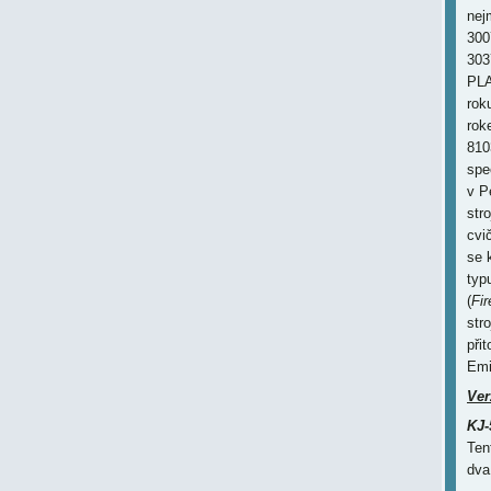
nej
300
303
PLA
rok
rok
810
spe
v P
str
cvi
se 
typ
(
Fir
str
při
Emi
Ver
KJ-
Ten
dva