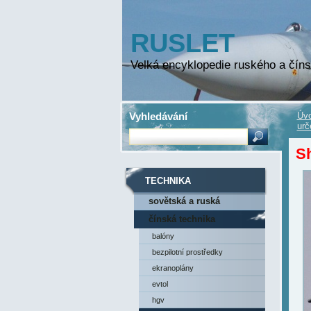
RUSLET
Velká encyklopedie ruského a číns
Vyhledávání
Úvo
urč
Sh
TECHNIKA
sovětská a ruská
technika
čínská technika
balóny
bezpilotní prostředky
ekranoplány
evtol
hgv