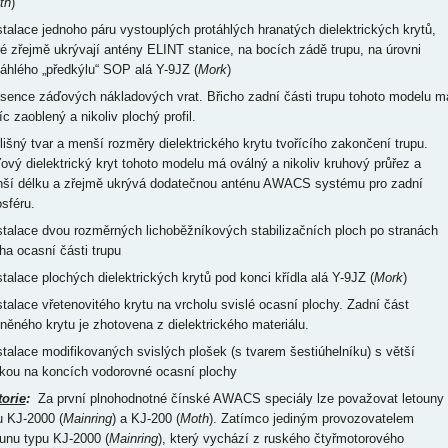
th
)
nstalace jednoho páru vystouplých protáhlých hranatých dielektrických krytů,
ré zřejmě ukrývají antény ELINT stanice, na bocích zádě trupu, na úrovni
táhlého „předkýlu“ SOP alá Y-9JZ (
Mork
)
bsence záďových nákladových vrat. Břicho zadní části trupu tohoto modelu m
c zaoblený a nikoliv plochý profil.
dlišný tvar a menší rozměry dielektrického krytu tvořícího zakončení trupu.
ový dielektrický kryt tohoto modelu má oválný a nikoliv kruhový průřez a
ší délku a zřejmě ukrývá dodatečnou anténu AWACS systému pro zadní
osféru.
nstalace dvou rozměrných lichoběžníkových stabilizačních ploch po stranách
cha ocasní části trupu
nstalace plochých dielektrických krytů pod konci křídla alá Y-9JZ (
Mork
)
nstalace vřetenovitého krytu na vrcholu svislé ocasní plochy. Zadní část
něného krytu je zhotovena z dielektrického materiálu.
nstalace modifikovaných svislých plošek (s tvarem šestiúhelníku) s větší
kou na koncích vodorovné ocasní plochy
torie
:
Za první plnohodnotné čínské AWACS speciály lze považovat letouny
u KJ-2000 (
Mainring
) a KJ-200 (
Moth
). Zatímco jediným provozovatelem
ounu typu KJ-2000 (
Mainring
), který vychází z ruského čtyřmotorového