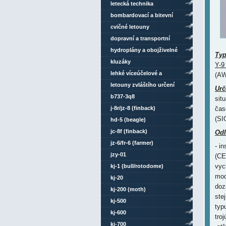
letecká technika
bombardovací a bitevní
letouny
cvičné letouny
dopravní a transportní
letouny
hydroplány a obojživelné
Ty
letouny
kluzáky
Y-9 
lehké víceúčelové a
(A
sportovní letouny
letouny zvláštího určení
Urč
b737-3q8
sit
j-8r/jz-8 (finback)
čas
(SI
hd-5 (beagle)
jc-8f (finback)
Odl
jz-6/fr-6 (farmer)
- i
jzy-01
(CE
vyc
kj-1 (bull/rotodome)
mod
kj-20
doz
kj-200 (moth)
ste
kj-500
typ
kj-600
troj
kj-700