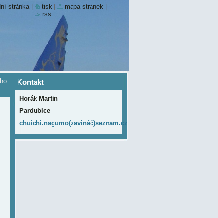
ní stránka
|
tisk
|
mapa stránek
|
rss
ího
Kontakt
Horák Martin
Pardubice
chuichi.nagumo(zavináč)seznam.cz