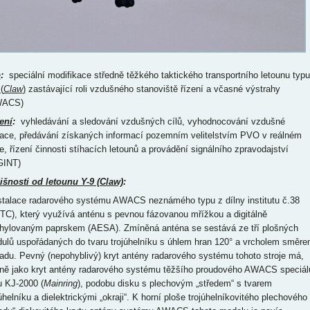
p
:
speciální modifikace středně těžkého taktického transportního letounu typu
(
Claw
)
zastávající roli vzdušného stanoviště řízení a včasné výstrahy
WACS)
ení
:
vyhledávání a sledování vzdušných cílů, vyhodnocování vzdušné
uace, předávání získaných informací pozemním velitelstvím PVO v reálném
e, řízení činnosti stíhacích letounů a provádění signálního zpravodajství
GINT)
išnosti od letounu Y-9 (Claw)
:
nstalace radarového systému AWACS neznámého typu z dílny institutu č.38
TC), který využívá anténu s pevnou fázovanou mřížkou a digitálně
hylovaným paprskem (AESA). Zmíněná anténa se sestává ze tří plošných
ulů uspořádaných do tvaru trojúhelníku s úhlem hran 120° a vrcholem směr
adu. Pevný (nepohyblivý) kryt antény radarového systému tohoto stroje má,
jně jako kryt antény radarového systému těžšího proudového AWACS speciál
u KJ-2000 (
Mainring
), podobu disku s plechovým „středem“ s tvarem
úhelníku a dielektrickými „okraji“. K horní ploše trojúhelníkovitého plechového