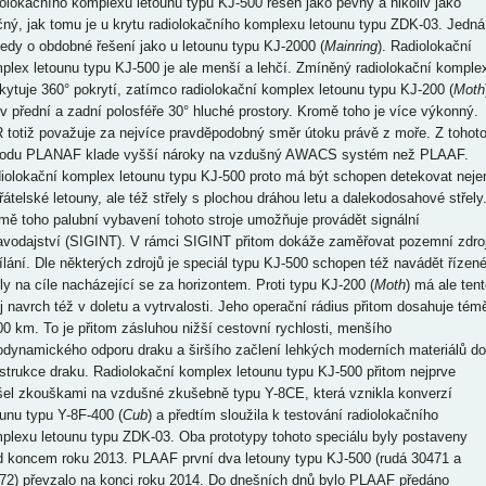
iolokačního komplexu letounu typu KJ-500 řešen jako pevný a nikoliv jako
čný, jak tomu je u krytu radiolokačního komplexu letounu typu ZDK-03. Jedná
tedy o obdobné řešení jako u letounu typu KJ-2000 (
Mainring
). Radiolokační
plex letounu typu KJ-500 je ale menší a lehčí. Zmíněný radiolokační komple
kytuje 360° pokrytí, zatímco radiolokační komplex letounu typu KJ-200 (
Moth
v přední a zadní polosféře 30° hluché prostory. Kromě toho je více výkonný.
 totiž považuje za nejvíce pravděpodobný směr útoku právě z moře. Z tohot
odu PLANAF klade vyšší nároky na vzdušný AWACS systém než PLAAF.
iolokační komplex letounu typu KJ-500 proto má být schopen detekovat neje
řátelské letouny, ale též střely s plochou dráhou letu a dalekodosahové střely
mě toho palubní vybavení tohoto stroje umožňuje provádět signální
avodajství (SIGINT). V rámci SIGINT přitom dokáže zaměřovat pozemní zdro
ílání. Dle některých zdrojů je speciál typu KJ-500 schopen též navádět řízen
ely na cíle nacházející se za horizontem. Proti typu KJ-200 (
Moth
) má ale tent
oj navrch též v doletu a vytrvalosti. Jeho operační rádius přitom dosahuje tém
00 km. To je přitom zásluhou nižší cestovní rychlosti, menšího
odynamického odporu draku a širšího začlení lehkých moderních materiálů do
strukce draku. Radiolokační komplex letounu typu KJ-500 přitom nejprve
šel zkouškami na vzdušné zkušebně typu Y-8CE, která vznikla konverzí
ounu typu Y-8F-400 (
Cub
) a předtím sloužila k testování radiolokačního
plexu letounu typu ZDK-03. Oba prototypy tohoto speciálu byly postaveny
d koncem roku 2013. PLAAF první dva letouny typu KJ-500 (rudá 30471 a
72) převzalo na konci roku 2014. Do dnešních dnů bylo PLAAF předáno