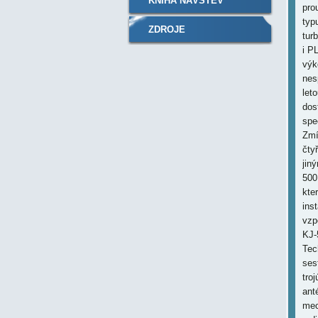
KNIHA NÁVŠTĚV
pro
typ
ZDROJE
tur
i P
výk
nes
let
dos
spe
Zmí
čty
jin
500
kte
ins
vzp
KJ-
Tec
ses
tro
ant
mec