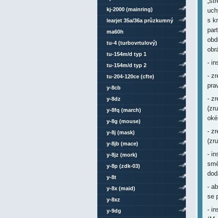
„st
kj-2000 (mainring)
uch
s k
learjet 35a/36a průzkumný
par
ma60h
obd
tu-4 (turbovrtulový)
obr
tu-154m/d typ 1
- i
tu-154m/d typ 2
- z
tu-204-120ce (cfte)
pra
y-8cb
- z
y-8dz
(zr
y-8fq (march)
oké
y-8g (mouse)
- z
y-8j (mask)
(zr
y-8jb (mace)
- i
y-8jz (mork)
smě
y-8p (zdk-03)
dod
y-8t
- a
y-8x (maid)
se 
y-8xz
- i
y-9dg