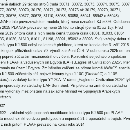
méně dalších 29 těchto strojů (rudá 30071, 30072, 30073, 30074, 30075, 3007
77, 30078, 30079, 30170, 30171, 30173, 30175 až 30179, 30270, 30271,
70, 30676, 30677, 30678, 31110, 53053, 53058, 55941, 55942 a 55945).
NAF stalo provozovatelem modelu, který nese označení KJ-500H. Od dubna
u 2015 PLANAF převzalo nejméně 15 těchto strojů (černá 01 až 15). Před
em 2019 přitom část z nich nesla černá trupová čísla 81031, 81033, 81034,
35, 81036, 81610, 81611, 81198, 85091, 85092 a 85093. Svůj veřejný debut s
ciál typu KJ-500 odbyl na letecké přehlídce, která se konala dne 3. září 2015
ekingu k příležitosti oslav 70. výročí založení ČLR. V dubnu roku 2025 se ten
oj poprvé zúčastnil mezinárodního cvičení. Konkrétně se jednalo o společné
čení PLAAF a vzdušených sil Egypta (EAF) „Eagles of Civilization 2025“, kter
konalo na území Egypta. Zmíněného cvičení se přitom kromě AWACS speciá
u KJ-500 zúčastnily též bojové letouny typu J-10C (
Firebird C
) a J-10S
ebird
) a vzdušný tanker typu YY-20A. V rámci „Eagles of Civilization 2025“ ty
oje operovaly ze základny EAF Beni Suef. Při přeletu na zmíněnou základnu
tom vykonaly mezipřistání na základně Minhad ve Spojených Arabských
rátech.
ze
:
500
– základní výše popsaná modifikace letounu typu KJ-500 pro PLAAF.
to model vznikl ve dvou prototypech a nejméně 31-ti operačních strojích. Prv
 z nich přitom PLAAF převzalo na konci roku 2014.