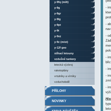
(
Mo
y-9fq (milt)
- i
y-9g
kte
y-9gr
pro
y-9lg
- a
y-9pt
naví
y-9t
- o
y-9xz
Záď
y-9z (mist)
men
y-12f geo
pol
stíhací letouny
- i
vzdušné tankery
bři
letecká výzbroj
- i
raketoplány
- i
vrtulníky a vírníky
zmí
vzducholodě
- i
PŘÍLOHY
výš
His
NOVINKY
typ
let