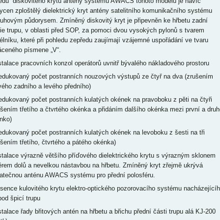
ředu“ diskovitého krytu antény systému AWACS tohoto modelu je navíc
ycen zploštělý dielektrický kryt antény satelitního komunikačního systému
ruhovým půdorysem. Zmíněný diskovitý kryt je připevněn ke hřbetu zadní
tie trupu, v oblasti před SOP, za pomoci dvou vysokých pylonů s tvarem
élníku, které při pohledu zepředu zaujímají vzájemné uspořádání ve tvaru
áceného písmene „V“.
nstalace pracovních konzol operátorů uvnitř bývalého nákladového prostoru
redukovaný počet postranních nouzových výstupů ze čtyř na dva (zrušením
vého zadního a levého předního)
redukovaný počet postranních kulatých okének na pravoboku z pěti na čtyři
ušením třetího a čtvrtého okénka a přidáním dalšího okénka mezi první a druh
nko)
redukovaný počet postranních kulatých okének na levoboku z šesti na tři
ušením třetího, čtvrtého a pátého okénka)
nstalace výrazně většího příďového dielektrického krytu s výrazným sklonem
rem dolů a nevelkou nástavbou na hřbetu. Zmíněný kryt zřejmě ukrývá
atečnou anténu AWACS systému pro přední polosféru.
bsence kulovitého krytu elektro-optického pozorovacího systému nacházející
pod špicí trupu
nstalace řady břitových antén na hřbetu a břichu přední části trupu alá KJ-200