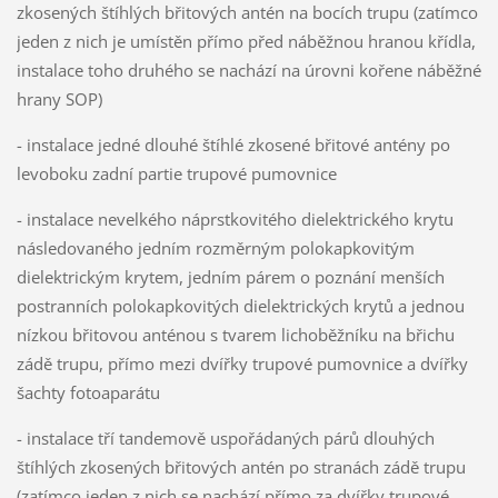
zkosených štíhlých břitových antén na bocích trupu (zatímco
jeden z nich je umístěn přímo před náběžnou hranou křídla,
instalace toho druhého se nachází na úrovni kořene náběžné
hrany SOP)
- instalace jedné dlouhé štíhlé zkosené břitové antény po
levoboku zadní partie trupové pumovnice
- instalace nevelkého náprstkovitého dielektrického krytu
následovaného jedním rozměrným polokapkovitým
dielektrickým krytem, jedním párem o poznání menších
postranních polokapkovitých dielektrických krytů a jednou
nízkou břitovou anténou s tvarem lichoběžníku na břichu
zádě trupu, přímo mezi dvířky trupové pumovnice a dvířky
šachty fotoaparátu
- instalace tří tandemově uspořádaných párů dlouhých
štíhlých zkosených břitových antén po stranách zádě trupu
(zatímco jeden z nich se nachází přímo za dvířky trupové