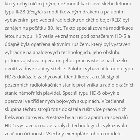
který nebyl ničím jiným, než modifikací sovětského letounu
typu Il-28 (
Beagle
) s modifikovaným drakem a palubním
vybavením, pro vedení radioelektronického boje (REB) byl
zahájen na počátku 80. let. Takto specializovaná modifikace
letounu typu H-5 vešla ve známost pod označením HD-5 a
údajně byla opatřena aktivním rušičem, který byl vystavěn
výhradně na analogových technologiích. Jeho obsluhu
přitom zajišťoval operátor, jehož pracoviště se nacházelo
uvnitř záďové kabiny střelce. Palubní vybavení letounu typu
HD-5 dokázalo zachycovat, identifikovat a rušit signál
pozemních radiolokačních stanic protivníka a radiolokačních
stanic námořních plavidel. Speciál typu HD-5 obvykle
operoval ve tříčlenných bojových skupinách. Vícečlenná
skupina těchto strojů totiž dokázala rušit více pracovních
frekvencí zároveň. Přestože byla rušící aparatura speciálů
HD-5 vystavěna na zastaralých technologiích, vykazovala
značnou účinností. Všechny exempláře tohoto modelu