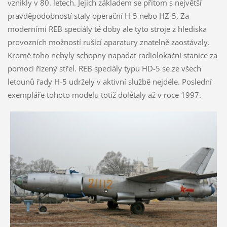
vznikly v 80. letech. Jejich základem se přitom s největší
pravděpodobností staly operační H-5 nebo HZ-5. Za
moderními REB speciály té doby ale tyto stroje z hlediska
provozních možností rušící aparatury znatelně zaostávaly.
Kromě toho nebyly schopny napadat radiolokační stanice za
pomoci řízený střel. REB speciály typu HD-5 se ze všech
letounů řady H-5 udržely v aktivní službě nejdéle. Poslední
exempláře tohoto modelu totiž dolétaly až v roce 1997.