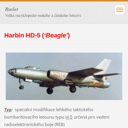
Ruslet
Velká encyklopedie ruského a čínského letectví
Harbin HD-5 (
‘Beagle’
)
Typ
:
speciální modifikace lehkého taktického
bombardovacího letounu typu
H-5
určená pro vedení
radioelektronického boje (REB)