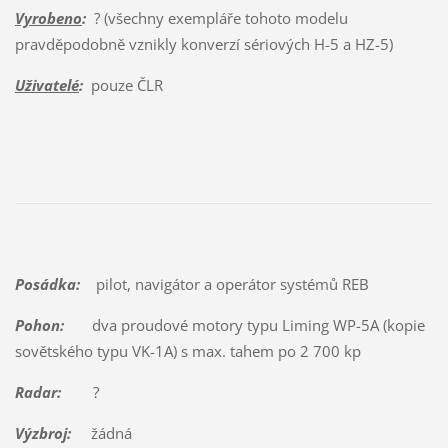
Vyrobeno
:
? (všechny exempláře tohoto modelu
pravděpodobně vznikly konverzí sériových H-5 a HZ-5)
Uživatelé
:
pouze ČLR
Posádka:
pilot, navigátor a operátor systémů REB
Pohon:
dva proudové motory typu Liming WP-5A (kopie
sovětského typu VK-1A) s max. tahem po 2 700 kp
Radar:
?
Výzbroj:
žádná