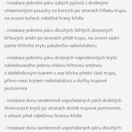
- instalace jednoho páru úzkých pylonů s drobnými
vřetenovitými pouzdry na koncích po stranách hřbetu trupu,
na úrovni kořenů náběžné hrany křídla
- instalace jednoho páru dlouhých štíhlých zkosených
břitových antén po stranách přídě trupu, na úrovni zadní
partie břišního krytu palubního radiolokátoru
- instalace jednoho páru drobných náprstkovitých krytů
následovaného jednou nízkou břitovou anténou
s obdélníkovým tvarem v ose břicha přední části trupu,
přímo mezi krytem radiolokátoru a dvířky trupové
pumovnice
- instalace dvou tandemově uspořádaných párů drobných
čtvercových krytů po stranách dvířek trupové pumovnice,
v oblasti před náběžnou hranou křídla
- instalace dvou tandemově uspořádaných páru dlouhých