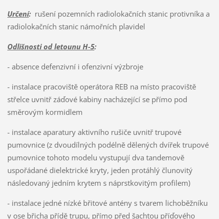
Určení
:
rušení pozemních radiolokačních stanic protivníka a
radiolokačních stanic námořních plavidel
Odlišnosti od letounu H-5
:
- absence defenzivní i ofenzivní výzbroje
- instalace pracoviště operátora REB na místo pracoviště
střelce uvnitř záďové kabiny nacházející se přímo pod
směrovým kormidlem
- instalace aparatury aktivního rušiče uvnitř trupové
pumovnice (z dvoudílných podélně dělených dvířek trupové
pumovnice tohoto modelu vystupují dva tandemově
uspořádané dielektrické kryty, jeden protáhlý člunovitý
následovaný jedním krytem s náprstkovitým profilem)
- instalace jedné nízké břitové antény s tvarem lichoběžníku
v ose břicha přídě trupu, přímo před šachtou příďového