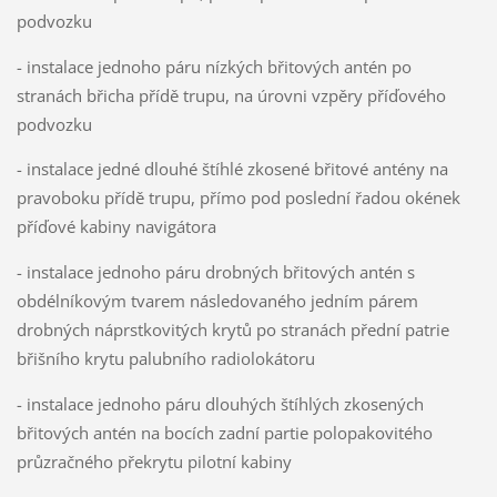
podvozku
- instalace jednoho páru nízkých břitových antén po
stranách břicha přídě trupu, na úrovni vzpěry příďového
podvozku
- instalace jedné dlouhé štíhlé zkosené břitové antény na
pravoboku přídě trupu, přímo pod poslední řadou okének
příďové kabiny navigátora
- instalace jednoho páru drobných břitových antén s
obdélníkovým tvarem následovaného jedním párem
drobných náprstkovitých krytů po stranách přední patrie
břišního krytu palubního radiolokátoru
- instalace jednoho páru dlouhých štíhlých zkosených
břitových antén na bocích zadní partie polopakovitého
průzračného překrytu pilotní kabiny