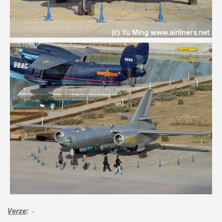
Verze
:
-