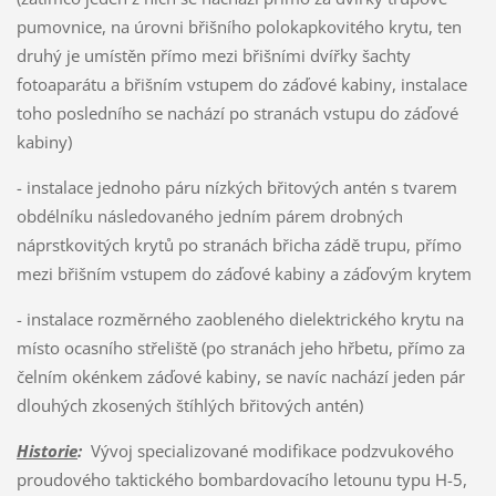
pumovnice, na úrovni břišního polokapkovitého krytu, ten
druhý je umístěn přímo mezi břišními dvířky šachty
fotoaparátu a břišním vstupem do záďové kabiny, instalace
toho posledního se nachází po stranách vstupu do záďové
kabiny)
- instalace jednoho páru nízkých břitových antén s tvarem
obdélníku následovaného jedním párem drobných
náprstkovitých krytů po stranách břicha zádě trupu, přímo
mezi břišním vstupem do záďové kabiny a záďovým krytem
- instalace rozměrného zaobleného dielektrického krytu na
místo ocasního střeliště (po stranách jeho hřbetu, přímo za
čelním okénkem záďové kabiny, se navíc nachází jeden pár
dlouhých zkosených štíhlých břitových antén)
Historie
:
Vývoj specializované modifikace podzvukového
proudového taktického bombardovacího letounu typu H-5,