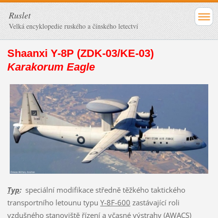
Ruslet
Velká encyklopedie ruského a čínského letectví
Shaanxi Y-8P (ZDK-03/KE-03)
Karakorum Eagle
Typ
:
speciální modifikace středně těžkého taktického
transportního letounu typu
Y-8F-600
zastávající roli
vzdušného stanoviště řízení a včasné výstrahy (AWACS)