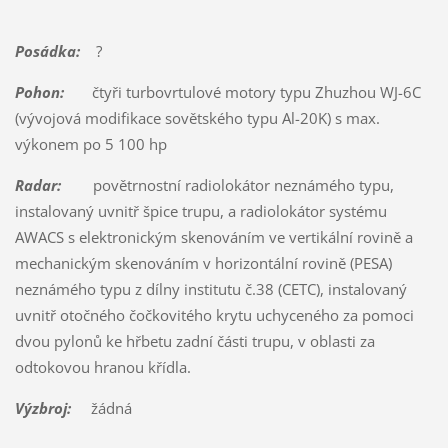
Posádka:
?
Pohon:
čtyři turbovrtulové motory typu Zhuzhou WJ-6C
(vývojová modifikace sovětského typu Al-20K) s max.
výkonem po 5 100 hp
Radar:
povětrnostní radiolokátor neznámého typu,
instalovaný uvnitř špice trupu, a radiolokátor systému
AWACS s elektronickým skenováním ve vertikální rovině a
mechanickým skenováním v horizontální rovině (PESA)
neznámého typu z dílny institutu č.38 (CETC), instalovaný
uvnitř otočného čočkovitého krytu uchyceného za pomoci
dvou pylonů ke hřbetu zadní části trupu, v oblasti za
odtokovou hranou křídla.
Výzbroj:
žádná