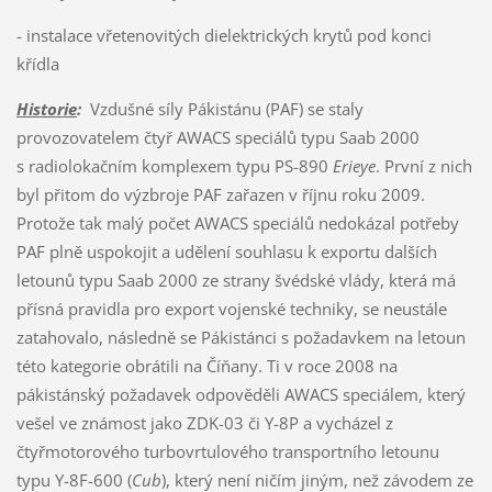
- instalace vřetenovitých dielektrických krytů pod konci
křídla
Historie
:
Vzdušné síly Pákistánu (PAF) se staly
provozovatelem čtyř AWACS speciálů typu Saab 2000
s radiolokačním komplexem typu PS-890
Erieye
. První z nich
byl přitom do výzbroje PAF zařazen v říjnu roku 2009.
Protože tak malý počet AWACS speciálů nedokázal potřeby
PAF plně uspokojit a udělení souhlasu k exportu dalších
letounů typu Saab 2000 ze strany švédské vlády, která má
přísná pravidla pro export vojenské techniky, se neustále
zatahovalo, následně se Pákistánci s požadavkem na letoun
této kategorie obrátili na Číňany. Ti v roce 2008 na
pákistánský požadavek odpověděli AWACS speciálem, který
vešel ve známost jako ZDK-03 či Y-8P a vycházel z
čtyřmotorového turbovrtulového transportního letounu
typu Y-8F-600 (
Cub
), který není ničím jiným, než závodem ze