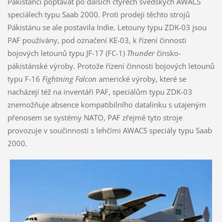
Pákistánci poptávat po dalších čtyřech švédských AWACS
speciálech typu Saab 2000. Proti prodeji těchto strojů
Pákistánu se ale postavila Indie. Letouny typu ZDK-03 jsou
PAF používány, pod označení KE-03, k řízení činnosti
bojových letounů typu JF-17 (FC-1)
Thunder
čínsko-
pákistánské výroby. Protože řízení činnosti bojových letounů
typu F-16
Fightning Falcon
americké výroby, které se
nacházejí též na inventáři PAF, speciálům typu ZDK-03
znemožňuje absence kompatibilního datalinku s utajeným
přenosem se systémy NATO, PAF zřejmě tyto stroje
provozuje v součinnosti s lehčími AWACS speciály typu Saab
2000.