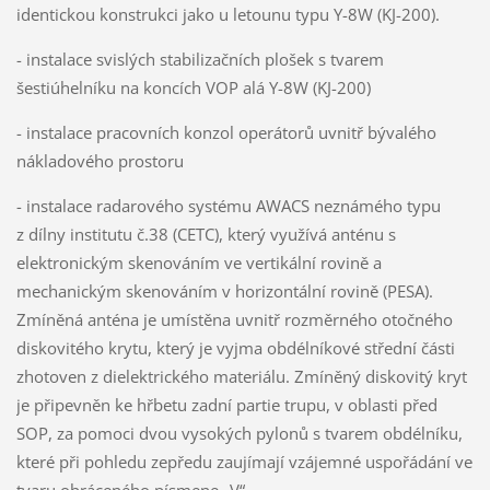
identickou konstrukci jako u letounu typu Y-8W (KJ-200).
- instalace svislých stabilizačních plošek s tvarem
šestiúhelníku na koncích VOP alá Y-8W (KJ-200)
- instalace pracovních konzol operátorů uvnitř bývalého
nákladového prostoru
- instalace radarového systému AWACS neznámého typu
z dílny institutu č.38 (CETC), který využívá anténu s
elektronickým skenováním ve vertikální rovině a
mechanickým skenováním v horizontální rovině (PESA).
Zmíněná anténa je umístěna uvnitř rozměrného otočného
diskovitého krytu, který je vyjma obdélníkové střední části
zhotoven z dielektrického materiálu. Zmíněný diskovitý kryt
je připevněn ke hřbetu zadní partie trupu, v oblasti před
SOP, za pomoci dvou vysokých pylonů s tvarem obdélníku,
které při pohledu zepředu zaujímají vzájemné uspořádání ve
tvaru obráceného písmene „V“.