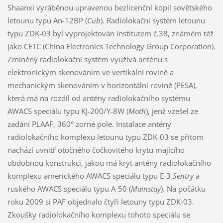
Shaanxi vyráběnou upravenou bezlicenční kopií sovětského
letounu typu An-12BP (
Cub
). Radiolokační systém letounu
typu ZDK-03 byl vyprojektován institutem č.38, známém též
jako CETC (China Electronics Technology Group Corporation).
Zmíněný radiolokační systém využívá anténu s
elektronickým skenováním ve vertikální rovině a
mechanickým skenováním v horizontální rovině (PESA),
která má na rozdíl od antény radiolokačního systému
AWACS speciálu typu KJ-200/Y-8W (
Moth
), jenž vzešel ze
zadání PLAAF, 360° zorné pole. Instalace antény
radiolokačního komplexu letounu typu ZDK-03 se přitom
nachází uvnitř otočného čočkovitého krytu majícího
obdobnou konstrukci, jakou má kryt antény radiolokačního
komplexu amerického AWACS speciálu typu E-3
Sentry
a
ruského AWACS speciálu typu A-50 (
Mainstay
). Na počátku
roku 2009 si PAF objednalo čtyři letouny typu ZDK-03.
Zkoušky radiolokačního komplexu tohoto speciálu se