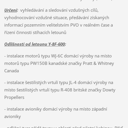
Určení
:
vyhledávání a sledování vzdušných cílů,
vyhodnocování vzdušné situace, předávání získaných
informací pozemním velitelstvím PVO v reálném čase a
řízení činnosti stíhacích letounů
Odlišnosti od letounu Y-8F-600
:
- instalace motorů typu WJ-6C domácí výroby na místo
motorů typu PW150B kanadské značky Pratt & Whitney
Canada
- instalace šestilistých vrtulí typu JL-4 domácí výroby na
místo šestilistých vrtulí typu R-408 britské značky Dowty
Propellers
- instalace avioniky domácí výroby na místo západní
avioniky
- odlišný tvar přídě trupu v oblasti před pilotní kabinou. Příď