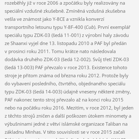
rozeběhly již v roce 2006 a zpočátku byly realizovány na
speciální vzdušné zkušebně. Zmíněná vzdušná zkušebna
vešla ve známost jako Y-8CE a vznikla konverzí
transportního letounu typu Y-8F-400 (
Cub
). První exemplář
speciálu typu ZDK-03 (šedá 11-001) z výrobní haly závodu
ze Shaanxi vyjel dne 13. listopadu 2010 a PAF byl předán
v prosinci roku 2011. Tomu krátce nato následovala
dodávka druhého ZDK-03 (šedá 12-002). Svůj třetí ZDK-03
(šedá 13-003) PAF převzalo v roce 2013. Existence tohoto
stroje je přitom známa od března roku 2012. Protože byly
do vybavení posledního, čtvrtého, objednaného speciálu
typu ZDK-03 (šedá 14-003) údajně vneseny některé změny,
PAF nakonec tento stroj převzalo až na konci roku 2015
nebo na počátku roku 2016. Mezitím, v roce 2012, byl jeden
z těchto strojů zničen a další poškozen útokem minomety a
výbušninami jedné z větví islámské organizace Taliban na
základnu Minhas. V této souvislosti se v roce 2015 začali