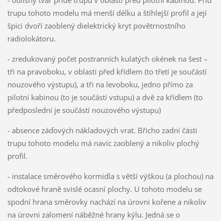
trupu tohoto modelu má menší délku a štíhlejší profil a její
špici dvoří zaoblený dielektrický kryt povětrnostního
radiolokátoru.
- zredukovaný počet postranních kulatých okének na šest –
tři na pravoboku, v oblasti před křídlem (to třetí je součástí
nouzového výstupu), a tři na levoboku, jedno přímo za
pilotní kabinou (to je součástí vstupu) a dvě za křídlem (to
předposlední je součástí nouzového výstupu)
- absence záďových nákladových vrat. Břicho zadní části
trupu tohoto modelu má navíc zaoblený a nikoliv plochý
profil.
- instalace směrového kormidla s větší výškou (a plochou) na
odtokové hraně svislé ocasní plochy. U tohoto modelu se
spodní hrana směrovky nachází na úrovni kořene a nikoliv
na úrovni zalomení náběžné hrany kýlu. Jedná se o