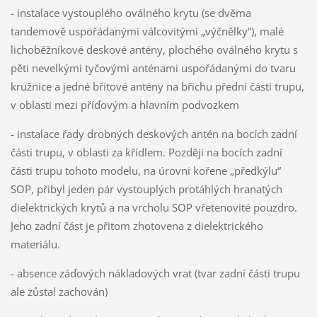
- instalace vystouplého oválného krytu (se dvěma
tandemově uspořádanými válcovitými „výčnělky“), malé
lichoběžníkové deskové antény, plochého oválného krytu s
pěti nevelkými tyčovými anténami uspořádanými do tvaru
kružnice a jedné břitové antény na břichu přední části trupu,
v oblasti mezi příďovým a hlavním podvozkem
- instalace řady drobných deskových antén na bocích zadní
části trupu, v oblasti za křídlem. Později na bocích zadní
části trupu tohoto modelu, na úrovni kořene „předkýlu“
SOP, přibyl jeden pár vystouplých protáhlých hranatých
dielektrických krytů a na vrcholu SOP vřetenovité pouzdro.
Jeho zadní část je přitom zhotovena z dielektrického
materiálu.
- absence záďových nákladových vrat (tvar zadní části trupu
ale zůstal zachován)