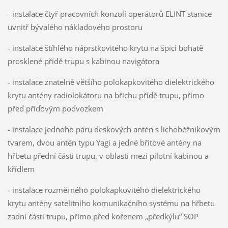
- instalace čtyř pracovních konzolí operátorů ELINT stanice
uvnitř bývalého nákladového prostoru
- instalace štíhlého náprstkovitého krytu na špici bohatě
prosklené přídě trupu s kabinou navigátora
- instalace znatelně většího polokapkovitého dielektrického
krytu antény radiolokátoru na břichu přídě trupu, přímo
před příďovým podvozkem
- instalace jednoho páru deskových antén s lichoběžníkovým
tvarem, dvou antén typu Yagi a jedné břitové antény na
hřbetu přední části trupu, v oblasti mezi pilotní kabinou a
křídlem
- instalace rozměrného polokapkovitého dielektrického
krytu antény satelitního komunikačního systému na hřbetu
zadní části trupu, přímo před kořenem „předkýlu“ SOP