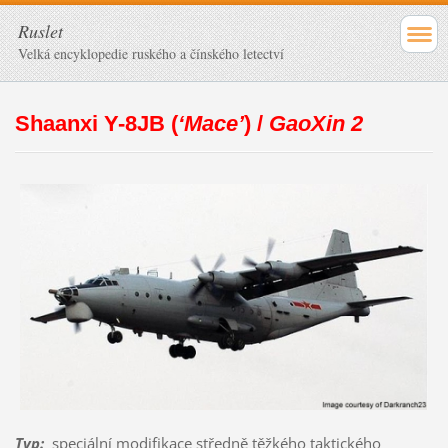
Ruslet
Velká encyklopedie ruského a čínského letectví
Shaanxi Y-8JB (
‘Mace’
) /
GaoXin 2
Typ
:
speciální modifikace středně těžkého taktického