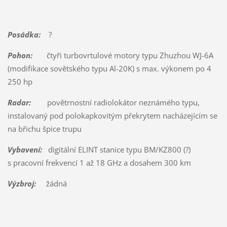
Posádka:
?
Pohon:
čtyři turbovrtulové motory typu Zhuzhou WJ-6A
(modifikace sovětského typu Al-20K) s max. výkonem po 4
250 hp
Radar:
povětrnostní radiolokátor neznámého typu,
instalovaný pod polokapkovitým překrytem nacházejícím se
na břichu špice trupu
Vybavení:
digitální ELINT stanice typu BM/KZ800 (?)
s pracovní frekvencí 1 až 18 GHz a dosahem 300 km
Výzbroj:
žádná