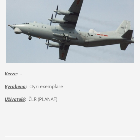
Verze
:
-
Vyrobeno
:
čtyři exempláře
Uživatelé
:
ČLR (PLANAF)