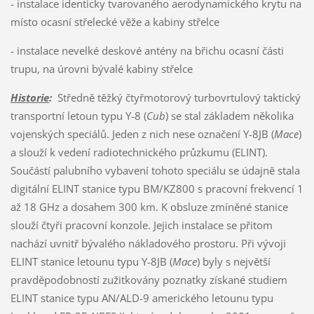
- instalace identicky tvarovaného aerodynamického krytu na
místo ocasní střelecké věže a kabiny střelce
- instalace nevelké deskové antény na břichu ocasní části
trupu, na úrovni bývalé kabiny střelce
Historie
:
Středně těžký čtyřmotorový turbovrtulový taktický
transportní letoun typu Y-8 (
Cub
) se stal základem několika
vojenských speciálů. Jeden z nich nese označení Y-8JB (
Mace
)
a slouží k vedení radiotechnického průzkumu (ELINT).
Součástí palubního vybavení tohoto speciálu se údajně stala
digitální ELINT stanice typu BM/KZ800 s pracovní frekvencí 1
až 18 GHz a dosahem 300 km. K obsluze zmíněné stanice
slouží čtyři pracovní konzole. Jejich instalace se přitom
nachází uvnitř bývalého nákladového prostoru. Při vývoji
ELINT stanice letounu typu Y-8JB (
Mace
) byly s největší
pravděpodobností zužitkovány poznatky získané studiem
ELINT stanice typu AN/ALD-9 amerického letounu typu