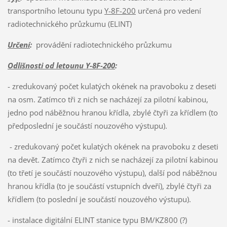
transportního letounu typu
Y-8F-200
určená pro vedení
radiotechnického průzkumu (ELINT)
Určení
:
provádění radiotechnického průzkumu
Odlišnosti od letounu Y-8F-200
:
- zredukovaný počet kulatých okének na pravoboku z deseti
na osm. Zatímco tři z nich se nacházejí za pilotní kabinou,
jedno pod náběžnou hranou křídla, zbylé čtyři za křídlem (to
předposlední je součástí nouzového výstupu).
- zredukovaný počet kulatých okének na pravoboku z deseti
na devět. Zatímco čtyři z nich se nacházejí za pilotní kabinou
(to třetí je součástí nouzového výstupu), další pod náběžnou
hranou křídla (to je součástí vstupních dveří), zbylé čtyři za
křídlem (to poslední je součástí nouzového výstupu).
- instalace digitální ELINT stanice typu BM/KZ800 (?)