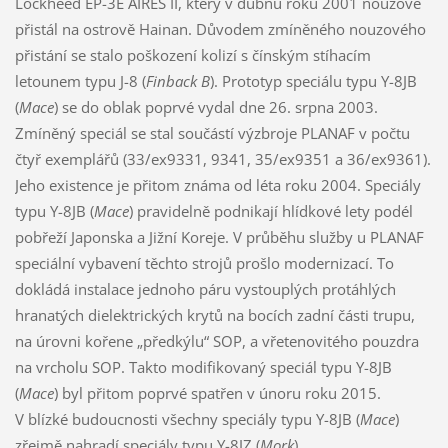
Lockheed EP-3E AIRES II, který v dubnu roku 2001 nouzově
přistál na ostrově Hainan. Důvodem zmíněného nouzového
přistání se stalo poškození kolizí s čínským stíhacím
letounem typu J-8 (
Finback B
). Prototyp speciálu typu Y-8JB
(
Mace
) se do oblak poprvé vydal dne 26. srpna 2003.
Zmíněný speciál se stal součástí výzbroje PLANAF v počtu
čtyř exemplářů (33/ex9331, 9341, 35/ex9351 a 36/ex9361).
Jeho existence je přitom známa od léta roku 2004. Speciály
typu Y-8JB (
Mace
) pravidelně podnikají hlídkové lety podél
pobřeží Japonska a Jižní Koreje. V průběhu služby u PLANAF
speciální vybavení těchto strojů prošlo modernizací. To
dokládá instalace jednoho páru vystouplých protáhlých
hranatých dielektrických krytů na bocích zadní části trupu,
na úrovni kořene „předkýlu“ SOP, a vřetenovitého pouzdra
na vrcholu SOP. Takto modifikovaný speciál typu Y-8JB
(
Mace
) byl přitom poprvé spatřen v únoru roku 2015.
V blízké budoucnosti všechny speciály typu Y-8JB (
Mace
)
zřejmě nahradí speciály typu Y-8JZ (
Mork
).