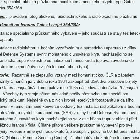
p
:
speciální taktická průzkumná modifikace amerického bizjetu typu Gates
rjet 35A/36A
ení
:
provádění fotografického, radiotechnického a radiolokačního průzkumu
išnosti od letounu Gates Learjet 35A/36A
:
nstalace speciálního průzkumného vybavení – jeho součástí se staly též letec
oaparáty
nstalace radiolokátoru s bočním vyzařováním a syntetickou aperturou z dílny
al Defense Systems uvnitř mohutného člunovitého krytu nacházejícího se
se břicha trupu v oblasti před náběžnou hranou křídla (úprava zavedená do
strukce nejméně dvou z pěti letounů tohoto typu)
torie
:
Razantně se zlepšující vztahy mezi komunistickou ČLR a západem
žnily Číňanům již v dubnu roku 1984 zakoupit od USA dva proudové bizjety
u Gates
Learjet 36A
. Tomu pak v roce 1985 následovala dodávka tří
Learjetů
A
. Všechny tyto stroje přitom následně prošly přestavbou na speciál pro
tický průzkum. Nejméně dva z nich kromě leteckých fotoaparátů a dalšího
avení v rámci zmíněné konverze obdržely též instalaci radiolokátoru s boční
ařováním a syntetickou aperturou (SAR) z dílny Loral Defense Systems uvnit
utného člunovitého krytu nacházejícího se v ose břicha trupu v oblasti před
ěžnou hranou křídla. Číňané přitom veškeré průzkumné vybavení pro své
rjety
, včetně zmíněných radiolokátorů, zakoupili v polovině 80. let přes institu
C (National Remote Sensing Centre). Z tohoto důvodu zmíněné letouny nes