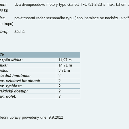
on:
dva dvouproudové motory typu Garrett TFE731-2-2B s max. tahem 
90 kp
ar:
povětrnostní radar neznámého typu (jeho instalace se nachází uvnitř
ce trupu)
broj:
žádná
D:
zpětí křídla:
11,97 m
élka:
14,71 m
ýška:
3,71 m
rázdná hmotnost:
?
ax. vzletová hmotnost:
?
x. rychlost:
?
raktický dostup:
?
x. dolet:
?
lední úpravy provedeny dne: 9.9.2012