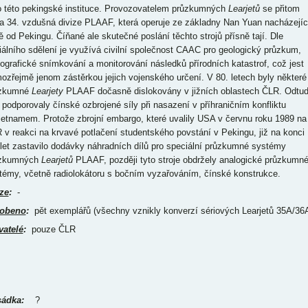
o této pekingské instituce. Provozovatelem průzkumných
Learjetů
se přitom
la 34. vzdušná divize PLAAF, která operuje ze základny Nan Yuan nacházejíc
ně od Pekingu. Číňané ale skutečné poslání těchto strojů přísně tají. Dle
ciálního sdělení je využívá civilní společnost CAAC pro geologický průzkum,
tografické snímkování a monitorování následků přírodních katastrof, což jest
ozřejmě jenom zástěrkou jejich vojenského určení. V 80. letech byly některé
ůzkumné
Learjety
PLAAF dočasně dislokovány v jižních oblastech ČLR. Odtu
 podporovaly čínské ozbrojené síly při nasazení v příhraničním konfliktu
ietnamem. Protože zbrojní embargo, které uvalily USA v červnu roku 1989 na
 v reakci na krvavé potlačení studentského povstání v Pekingu, již na konci
 let zastavilo dodávky náhradních dílů pro speciální průzkumné systémy
zkumných
Learjetů
PLAAF, později tyto stroje obdržely analogické průzkumn
témy, včetně radiolokátoru s bočním vyzařováním, čínské konstrukce.
ze
:
-
obeno
:
pět exemplářů (všechny vznikly konverzí sériových Learjetů 35A/36
vatelé
:
pouze ČLR
ádka:
?