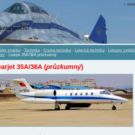
úvod
kého letectví
dní stránka
-
Technika
-
čínská technika
-
Letecká technika
-
Letouny zvlášt
ení
-
Learjet 35A/36A průzkumný
arjet 35A/36A (
průzkumný
)