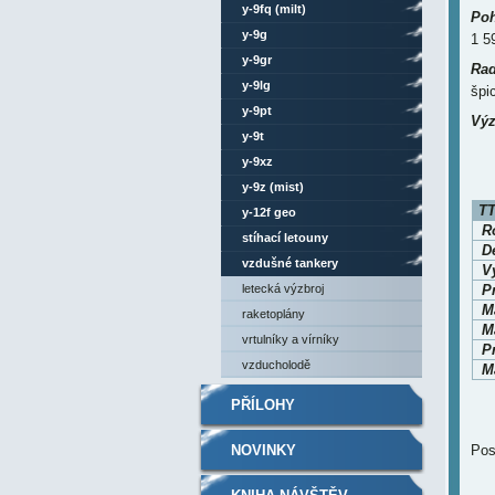
y-9fq (milt)
Poh
y-9g
1 5
y-9gr
Rad
y-9lg
špi
y-9pt
Výz
y-9t
y-9xz
y-9z (mist)
TT
y-12f geo
Ro
stíhací letouny
D
vzdušné tankery
V
letecká výzbroj
P
M
raketoplány
Ma
vrtulníky a vírníky
P
vzducholodě
Ma
PŘÍLOHY
NOVINKY
Pos