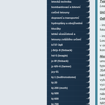
Ty
letecká technika
Lea
bombardovací a bitevní
Urč
letouny
cvičné letouny
dopravní a transportní
Odl
letouny
hydroplány a obojživelné
- i
letouny
kluzáky
fot
lehké víceúčelové a
- i
sportovní letouny
letouny zvláštího určení
Lor
b737-3q8
v o
kon
j-8r/jz-8 (finback)
hd-5 (beagle)
His
umo
jc-8f (finback)
typ
jz-6/fr-6 (farmer)
35
jzy-01
tak
kj-1 (bull/rotodome)
vyb
kj-20
vyz
kj-200 (moth)
moh
kj-500
náb
Lea
kj-600
NRS
kj-700