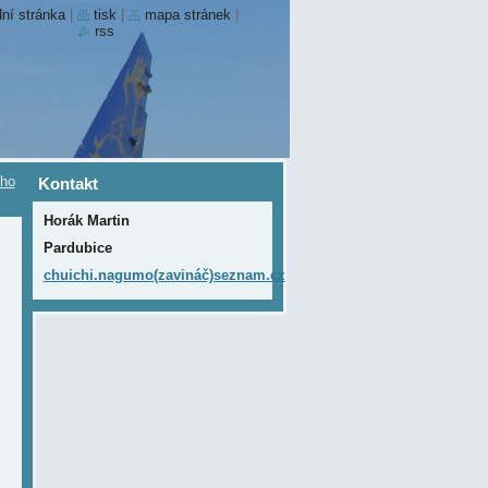
ní stránka
|
tisk
|
mapa stránek
|
rss
ího
Kontakt
Horák Martin
Pardubice
chuichi.nagumo(zavináč)seznam.cz