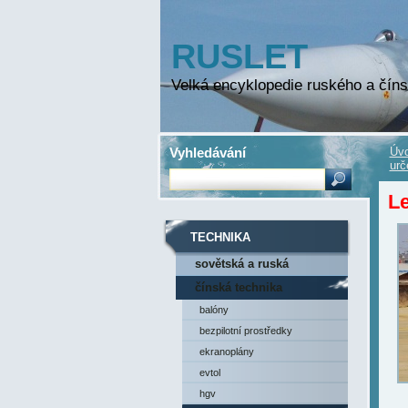
RUSLET
Velká encyklopedie ruského a číns
Vyhledávání
Úvo
urč
Le
TECHNIKA
sovětská a ruská
technika
čínská technika
balóny
bezpilotní prostředky
ekranoplány
evtol
hgv