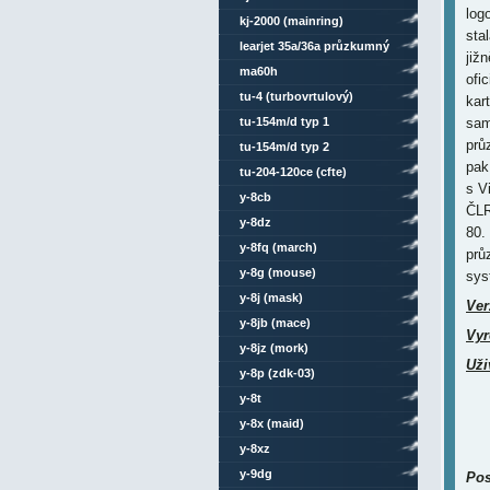
log
kj-2000 (mainring)
sta
learjet 35a/36a průzkumný
již
ma60h
ofi
tu-4 (turbovrtulový)
kar
tu-154m/d typ 1
sam
pr
tu-154m/d typ 2
pak
tu-204-120ce (cfte)
s V
y-8cb
ČLR
y-8dz
80.
y-8fq (march)
prů
y-8g (mouse)
sys
y-8j (mask)
Ver
y-8jb (mace)
Vyr
y-8jz (mork)
Uži
y-8p (zdk-03)
y-8t
y-8x (maid)
y-8xz
y-9dg
Pos