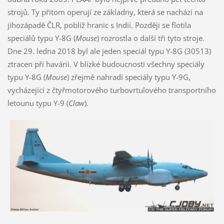
strojů. Ty přitom operují ze základny, která se nachází na
jihozápadě ČLR, poblíž hranic s Indií. Později se flotila
speciálů typu Y-8G (
Mouse
) rozrostla o další tři tyto stroje.
Dne 29. ledna 2018 byl ale jeden speciál typu Y-8G (30513)
ztracen při havárii. V blízké budoucnosti všechny speciály
typu Y-8G (
Mouse
) zřejmě nahradí speciály typu Y-9G,
vycházející z čtyřmotorového turbovrtulového transportního
letounu typu Y-9 (
Claw
).