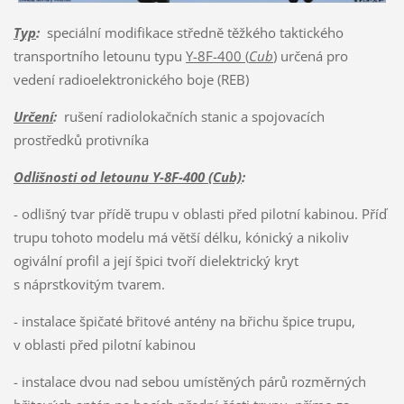
Typ
:
speciální modifikace středně těžkého taktického
transportního letounu typu
Y-8F-400 (
Cub
)
určená pro
vedení radioelektronického boje (REB)
Určení
:
rušení radiolokačních stanic a spojovacích
prostředků protivníka
Odlišnosti od letounu Y-8F-400 (Cub)
:
- odlišný tvar přídě trupu v oblasti před pilotní kabinou. Příď
trupu tohoto modelu má větší délku, kónický a nikoliv
ogivální profil a její špici tvoří dielektrický kryt
s náprstkovitým tvarem.
- instalace špičaté břitové antény na břichu špice trupu,
v oblasti před pilotní kabinou
- instalace dvou nad sebou umístěných párů rozměrných