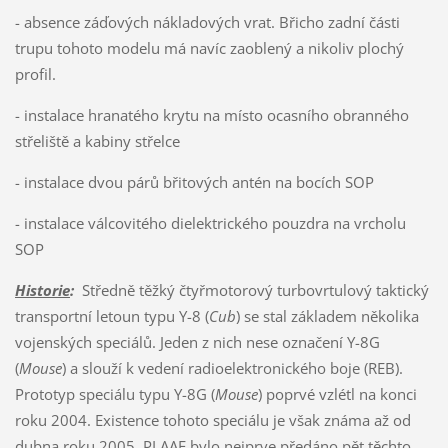
- absence záďových nákladových vrat. Břicho zadní části
trupu tohoto modelu má navíc zaoblený a nikoliv plochý
profil.
- instalace hranatého krytu na místo ocasního obranného
střeliště a kabiny střelce
- instalace dvou párů břitových antén na bocích SOP
- instalace válcovitého dielektrického pouzdra na vrcholu
SOP
Historie
:
Středně těžký čtyřmotorový turbovrtulový taktický
transportní letoun typu Y-8 (
Cub
) se stal základem několika
vojenských speciálů. Jeden z nich nese označení Y-8G
(
Mouse
) a slouží k vedení radioelektronického boje (REB).
Prototyp speciálu typu Y-8G (
Mouse
) poprvé vzlétl na konci
roku 2004. Existence tohoto speciálu je však známa až od
dubna roku 2005. PLAAF bylo nejprve předáno pět těchto