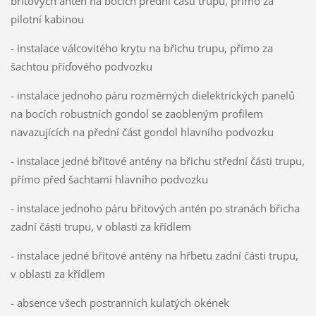
břitových antén na bocích přední části trupu, přímo za
pilotní kabinou
- instalace válcovitého krytu na břichu trupu, přímo za
šachtou příďového podvozku
- instalace jednoho páru rozměrných dielektrických panelů
na bocích robustních gondol se zaobleným profilem
navazujících na přední část gondol hlavního podvozku
- instalace jedné břitové antény na břichu střední části trupu,
přímo před šachtami hlavního podvozku
- instalace jednoho páru břitových antén po stranách břicha
zadní části trupu, v oblasti za křídlem
- instalace jedné břitové antény na hřbetu zadní části trupu,
v oblasti za křídlem
- absence všech postranních kulatých okének