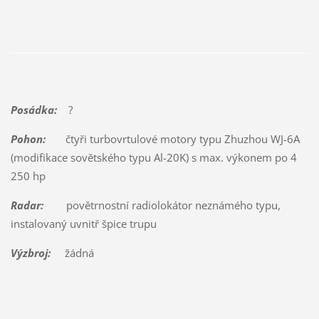
Posádka:
?
Pohon:
čtyři turbovrtulové motory typu Zhuzhou WJ-6A
(modifikace sovětského typu Al-20K) s max. výkonem po 4
250 hp
Radar:
povětrnostní radiolokátor neznámého typu,
instalovaný uvnitř špice trupu
Výzbroj:
žádná