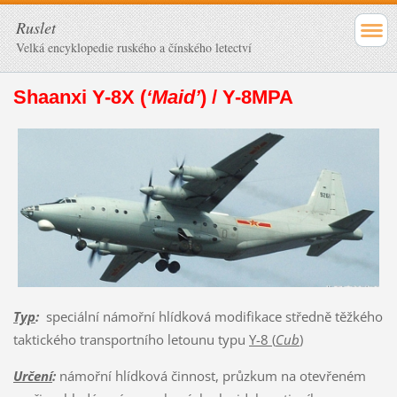
Ruslet
Velká encyklopedie ruského a čínského letectví
Shaanxi Y-8X
(
‘Maid’
)
/ Y-8MPA
Typ
:
speciální námořní hlídková modifikace středně těžkého
taktického transportního letounu typu
Y-8
(
Cub
)
Určení
:
námořní hlídková činnost, průzkum na otevřeném