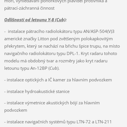
moři, vyhledávaní ponorkových plavidel protivníka a
pátrací-záchranná činnost
Odlišnosti od letounu Y-8
(Cub)
:
- instalace pátracího radiolokátoru typu AN/ASP-504(V)3
americké značky Litton pod zvětšeným polokapkovitým
překrytem, který se nachází na břichu špice trupu, na místo
navigačního radiolokátoru typu DPL-1. Kryt radaru tohoto
modelu má obdobný tvar a rozměry jako kryt radaru
letounu typu An-12BP (
Cub
).
- instalace optických a IČ kamer za hlavním podvozkem
- instalace hydroakustické stanice
- instalace výmetnice akustických bójí za hlavním
podvozkem
- instalace navigačních systémů typu LTN-72 a LTN-211