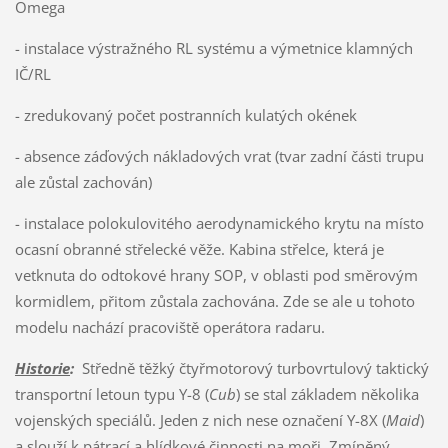
Omega
- instalace výstražného RL systému a výmetnice klamných
IČ/RL
- zredukovaný počet postranních kulatých okének
- absence záďových nákladových vrat (tvar zadní části trupu
ale zůstal zachován)
- instalace polokulovitého aerodynamického krytu na místo
ocasní obranné střelecké věže. Kabina střelce, která je
vetknuta do odtokové hrany SOP, v oblasti pod směrovým
kormidlem, přitom zůstala zachována. Zde se ale u tohoto
modelu nachází pracoviště operátora radaru.
Historie
:
Středně těžký čtyřmotorový turbovrtulový taktický
transportní letoun typu Y-8 (
Cub
) se stal základem několika
vojenských speciálů. Jeden z nich nese označení Y-8X (
Maid
)
a slouží k pátrací a hlídkové činnosti na moři. Zmíněný