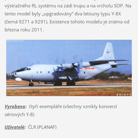
výstražného RL systému na zádi trupu a na vrcholu SOP. Na
tento model byly „upgradovány“ dva letouny typu Y-8X
(černá 9271 a 9291). Existence tohoto modelu je známa od
března roku 2011.
Vyrobeno
:
čtyři exempláře (všechny vznikly konverzí
sériových Y-8)
Uživatelé
:
ČLR (PLANAF)