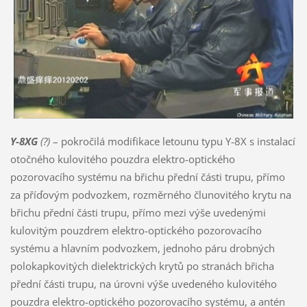
Y-8XG
(?)
– pokročilá modifikace letounu typu Y-8X s instalací
otočného kulovitého pouzdra elektro-optického
pozorovacího systému na břichu přední části trupu, přímo
za příďovým podvozkem, rozměrného člunovitého krytu na
břichu přední části trupu, přímo mezi výše uvedenými
kulovitým pouzdrem elektro-optického pozorovacího
systému a hlavním podvozkem, jednoho páru drobných
polokapkovitých dielektrických krytů po stranách břicha
přední části trupu, na úrovni výše uvedeného kulovitého
pouzdra elektro-optického pozorovacího systému, a antén