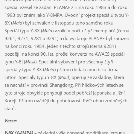
speciál vzešel ze zadání PLANAF z října roku 1983 a do roku
1993 byl znám jako Y-8MPA. Úvodní projekt speciálu typu Y-
8X (
Maid
) byl schválen v listopadu toho samého roku.
Speciál typu Y-8X (
Maid
) vznikl v počtu čtyř exemplářů (černá
9261, 9271, 9281 a 9291) a do výzbroje PLANAF byl zařazen
na konci roku 1984. Jeden z těchto strojů (černá 9281)
později, na konci 90. let, prošel konverzí na AWACS speciál
typu Y-8J (
Mask
). Speciální vybavení pro všechny čtyři
speciály typu Y-8X (
Maid
) přitom dodala americká firma
Litton. Speciály typu Y-8X (
Maid
) operují ze základny, která
se nachází v provincii Shangdong. Při hlídkových letech se
tyto stroje obvykle pohybují podél pobřeží Japonska a Jižní
Koreji. Přitom uvádějí do pohotovosti PVO obou zmíněných
států.
Verze
:
Y-8X (Y-8MPA)
– základní výše popsaná modifikace letounu