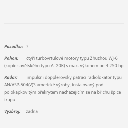
Posádka:
?
Pohon:
čtyři turbovrtulové motory typu Zhuzhou WJ-6
(kopie sovětského typu Al-20K) s max. výkonem po 4 250 hp
Radar:
impulsní dopplerovský pátrací radiolokátor typu
AN/ASP-504(V)3 americké výroby, instalovaný pod
polokapkovitým překrytem nacházejícím se na břichu špice
trupu
Výzbroj:
žádná