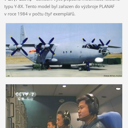
typu Y-8X. Tento model byl zařazen do výzbroje PLANAF
v roce 1984 v počtu čtyř exemplářů.