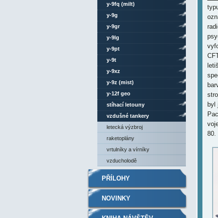
y-9fq (milt)
typu
y-9g
ozn
rad
y-9gr
psy
y-9lg
vyf
y-9pt
CFT
y-9t
let
y-9xz
spe
y-9z (mist)
bar
y-12f geo
str
byl
stíhací letouny
Pac
vzdušné tankery
voj
letecká výzbroj
80.
raketoplány
vrtulníky a vírníky
vzducholodě
PŘÍLOHY
NOVINKY