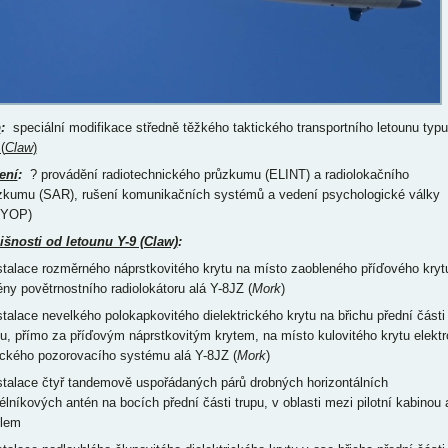
p
:
speciální modifikace středně těžkého taktického transportního letounu typu
(
Claw
)
ení
:
? provádění radiotechnického průzkumu (ELINT) a radiolokačního
zkumu (SAR), rušení komunikačních systémů a vedení psychologické války
SYOP)
išnosti od letounu Y-9 (Claw)
:
nstalace rozměrného náprstkovitého krytu na místo zaobleného příďového kryt
ény povětrnostního radiolokátoru alá Y-8JZ (
Mork
)
nstalace nevelkého polokapkovitého dielektrického krytu na břichu přední části
pu, přímo za příďovým náprstkovitým krytem, na místo kulovitého krytu elektr
ického pozorovacího systému alá Y-8JZ (
Mork
)
nstalace čtyř tandemově uspořádaných párů drobných horizontálních
élníkových antén na bocích přední části trupu, v oblasti mezi pilotní kabinou 
dlem