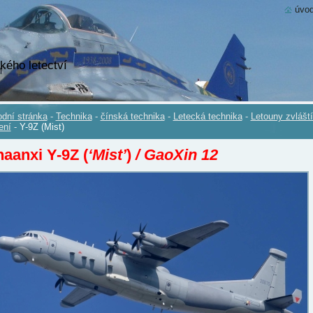
úvod
kého letectví
dní stránka
-
Technika
-
čínská technika
-
Letecká technika
-
Letouny zvlášt
ení
-
Y-9Z (Mist)
haanxi Y-9Z
(
‘Mist’
)
/ GaoXin 12