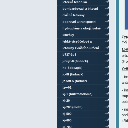
letecká technika
bombardovací a bitevní
letouny
cvičné letouny
dopravní a transportní
letouny
hydroplány a obojživelné
letouny
kluzáky
Ty
lehké víceúčelové a
Y-9 
sportovní letouny
letouny zvláštího určení
Urč
b737-3q8
prů
(P
j-8r/jz-8 (finback)
hd-5 (beagle)
Odl
jc-8f (finback)
- i
jz-6/fr-6 (farmer)
ant
jzy-01
- i
kj-1 (bull/rotodome)
tru
kj-20
opt
kj-200 (moth)
- i
kj-500
obd
kj-600
kří
kj-700