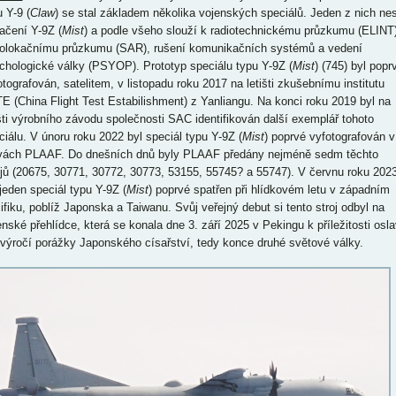
 Y-9 (
Claw
) se stal základem několika vojenských speciálů. Jeden z nich ne
ačení Y-9Z (
Mist
) a podle všeho slouží k radiotechnickému průzkumu (ELINT)
iolokačnímu průzkumu (SAR), rušení komunikačních systémů a vedení
chologické války (PSYOP). Prototyp speciálu typu Y-9Z (
Mist
) (745) byl popr
otografován, satelitem, v listopadu roku 2017 na letišti zkušebnímu institutu
E (China Flight Test Estabilishment) z Yanliangu. Na konci roku 2019 byl na
išti výrobního závodu společnosti SAC identifikován další exemplář tohoto
ciálu. V únoru roku 2022 byl speciál typu Y-9Z (
Mist
) poprvé vyfotografován v
vách PLAAF. Do dnešních dnů byly PLAAF předány nejméně sedm těchto
ojů (20675, 30771, 30772, 30773, 53155, 55745? a 55747). V červnu roku 202
 jeden speciál typu Y-9Z (
Mist
) poprvé spatřen při hlídkovém letu v západním
ifiku, poblíž Japonska a Taiwanu. Svůj veřejný debut si tento stroj odbyl na
enské přehlídce, která se konala dne 3. září 2025 v Pekingu k příležitosti osla
 výročí porážky Japonského císařství, tedy konce druhé světové války.