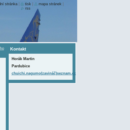
ní stránka
|
tisk
|
mapa stránek
|
rss
ího
Kontakt
Horák Martin
Pardubice
chuichi.nagumo(zavináč)seznam.cz