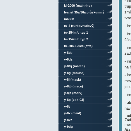
- i
kj-2000 (mainring)
tru
zmí
learjet 35a/36a průzkumný
tva
ma60h
- i
tu-4 (turbovrtulový)
tu-154m/d typ 1
- i
tu-154m/d typ 2
čás
tu-204-120ce (cfte)
- i
y-8cb
zad
y-8dz
- i
y-8fq (march)
na 
y-8g (mouse)
- i
y-8j (mask)
mez
y-8jb (mace)
jso
y-8jz (mork)
- i
y-8p (zdk-03)
- a
y-8t
naví
y-8x (maid)
- o
Záď
y-8xz
men
y-9dg
His