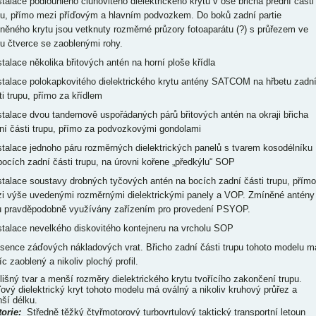
nstalace podlouhlého člunovitého dielektrického krytu v ose břicha přední části
pu, přímo mezi příďovým a hlavním podvozkem. Do boků zadní partie
něného krytu jsou vetknuty rozměrné průzory fotoaparátu (?) s průřezem ve
ru čtverce se zaoblenými rohy.
nstalace několika břitových antén na horní ploše křídla
nstalace polokapkovitého dielektrického krytu antény SATCOM na hřbetu zadn
ti trupu, přímo za křídlem
nstalace dvou tandemově uspořádaných párů břitových antén na okraji břicha
ní části trupu, přímo za podvozkovými gondolami
nstalace jednoho páru rozměrných dielektrických panelů s tvarem kosodélníku
bocích zadní části trupu, na úrovni kořene „předkýlu“ SOP
nstalace soustavy drobných tyčových antén na bocích zadní části trupu, přímo
i výše uvedenými rozměrnými dielektrickými panely a VOP. Zmíněné antény
u pravděpodobně využívány zařízením pro provedení PSYOP.
nstalace nevelkého diskovitého kontejneru na vrcholu SOP
bsence záďových nákladových vrat. Břicho zadní části trupu tohoto modelu m
c zaoblený a nikoliv plochý profil.
dlišný tvar a menší rozměry dielektrického krytu tvořícího zakončení trupu.
ový dielektrický kryt tohoto modelu má oválný a nikoliv kruhový průřez a
ší délku.
torie
:
Středně těžký čtyřmotorový turbovrtulový taktický transportní letoun