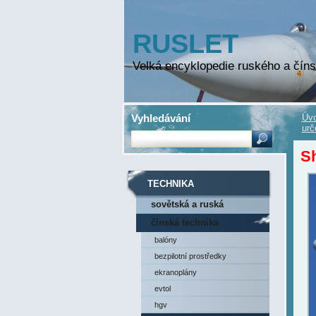
RUSLET
Velká encyklopedie ruského a číns
Vyhledávání
Úvo
urč
S
TECHNIKA
sovětská a ruská
technika
čínská technika
balóny
bezpilotní prostředky
ekranoplány
evtol
hgv