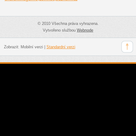
© 2010 Všechna práva vyhrazena.
Vytvořeno službou
Webnode
Zobrazit:
Mobilní verzi
|
Standardní verzi