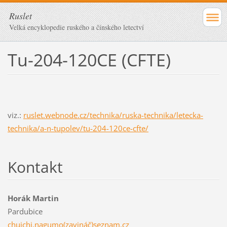
Ruslet
Velká encyklopedie ruského a čínského letectví
Tu-204-120CE (CFTE)
viz.:
ruslet.webnode.cz/technika/ruska-technika/letecka-
technika/a-n-tupolev/tu-204-120ce-cfte/
Kontakt
Horák Martin
Pardubice
chuichi.nagumo(zavináč)seznam.cz