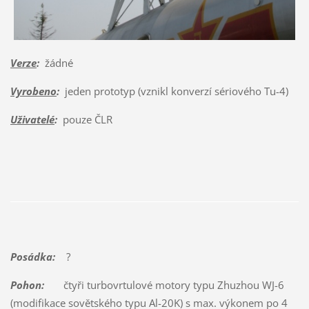
Verze
:
žádné
Vyrobeno
:
jeden prototyp (vznikl konverzí sériového Tu-4)
Uživatelé
:
pouze ČLR
Posádka:
?
Pohon:
čtyři turbovrtulové motory typu Zhuzhou WJ-6
(modifikace sovětského typu Al-20K) s max. výkonem po 4