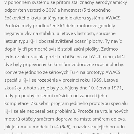
v pohonném systému se přitom stal značný aerodynamický
odpor (ten vzrostl o 30%) a hmotnost (5 t) otočného
čočkovitého krytu antény radiolokátoru systému AWACS.
Protože měly prodloužené křídelní motorové gondoly
negativní vliv na stabilitu a letové vlastnosti, současně
letoun typu KJ-1 obdržel zvětšené ocasní plochy. Ty navíc
doplnily tři pomocné svislé stabilizační plošky. Zatímco
jedna z nich zaujala pozici na břiše ocasní části trupu, další
dvě byly připevněny ke koncům vodorovné ocasní plochy.
Konverze jednoho ze sériových Tu-4 na prototyp AWACS
speciálu KJ-1 se rozeběhla v prosinci roku 1969. Letové
zkoušky tohoto stroje byly zahájeny dne 10. června 1971,
tedy po pouhých sedmi měsících od započetí jeho
kompletace. Zkušební program jediného prototypu speciálu
KJ-1 se ale neobešel bez problémů. Protože se vrtule nových
motorů otáčely směrem doprava na místo směrem doleva,
jak je tomu u modelu Tu-4 (
Bull
), a navíc se v jejich proudu