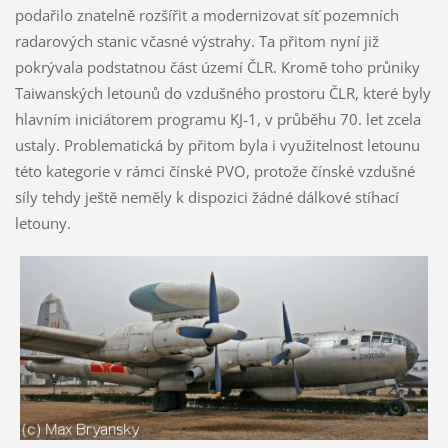
podařilo znatelně rozšířit a modernizovat síť pozemních
radarových stanic včasné výstrahy. Ta přitom nyní již
pokrývala podstatnou část území ČLR. Kromě toho průniky
Taiwanských letounů do vzdušného prostoru ČLR, které byly
hlavním iniciátorem programu KJ-1, v průběhu 70. let zcela
ustaly. Problematická by přitom byla i využitelnost letounu
této kategorie v rámci čínské PVO, protože čínské vzdušné
síly tehdy ještě neměly k dispozici žádné dálkové stíhací
letouny.