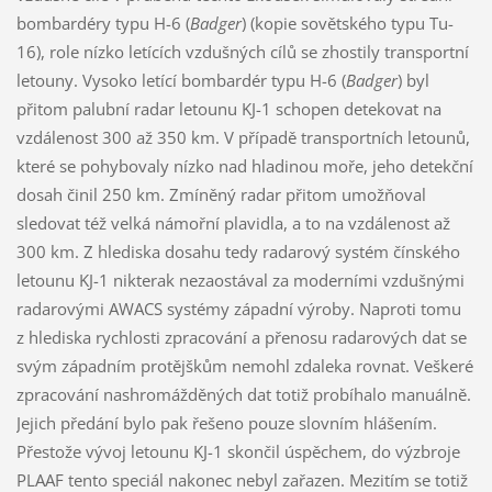
bombardéry typu H-6 (
Badger
) (kopie sovětského typu Tu-
16), role nízko letících vzdušných cílů se zhostily transportní
letouny. Vysoko letící bombardér typu H-6 (
Badger
) byl
přitom palubní radar letounu KJ-1 schopen detekovat na
vzdálenost 300 až 350 km. V případě transportních letounů,
které se pohybovaly nízko nad hladinou moře, jeho detekční
dosah činil 250 km. Zmíněný radar přitom umožňoval
sledovat též velká námořní plavidla, a to na vzdálenost až
300 km. Z hlediska dosahu tedy radarový systém čínského
letounu KJ-1 nikterak nezaostával za moderními vzdušnými
radarovými AWACS systémy západní výroby. Naproti tomu
z hlediska rychlosti zpracování a přenosu radarových dat se
svým západním protějškům nemohl zdaleka rovnat. Veškeré
zpracování nashromážděných dat totiž probíhalo manuálně.
Jejich předání bylo pak řešeno pouze slovním hlášením.
Přestože vývoj letounu KJ-1 skončil úspěchem, do výzbroje
PLAAF tento speciál nakonec nebyl zařazen. Mezitím se totiž