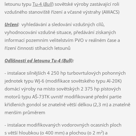
letounu typu
Tu-4 (
Bull
)
sovětské výroby zastávající roli
vzdušného stanoviště řízení a včasné výstrahy (AWACS)
Určení
:
vyhledávání a sledování vzdušných cílů,
vyhodnocování vzdušné situace, předávání získaných
informací pozemním velitelstvím PVO v reálném čase a
řízení činnosti stíhacích letounů
Odlišnosti od letounu Tu-4 (Bull)
:
- instalace silnějších 4 250 hp turbovrtulových pohonných
jednotek typu WJ-6 (modifikace sovětského typu Al-20K)
domácí výroby na místo sovětských 2 375 hp pístových
motorů typu AŠ-73TK uvnitř modifikované přední partie
křídleních gondol se znatelně větší délkou (2,3 m) a znatelně
menším průměrem
- instalace modifikovaných vodorovných ocasních ploch
2
s větší hloubkou (o 400 mm) a plochou (o 2 m
) a