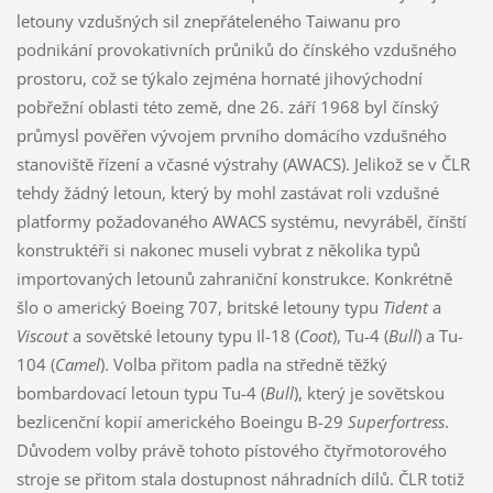
letouny vzdušných sil znepřáteleného Taiwanu pro
podnikání provokativních průniků do čínského vzdušného
prostoru, což se týkalo zejména hornaté jihovýchodní
pobřežní oblasti této země, dne 26. září 1968 byl čínský
průmysl pověřen vývojem prvního domácího vzdušného
stanoviště řízení a včasné výstrahy (AWACS). Jelikož se v ČLR
tehdy žádný letoun, který by mohl zastávat roli vzdušné
platformy požadovaného AWACS systému, nevyráběl, čínští
konstruktéři si nakonec museli vybrat z několika typů
importovaných letounů zahraniční konstrukce. Konkrétně
šlo o americký Boeing 707, britské letouny typu
Tident
a
Viscout
a sovětské letouny typu Il-18 (
Coot
), Tu-4 (
Bull
) a Tu-
104 (
Camel
). Volba přitom padla na středně těžký
bombardovací letoun typu Tu-4 (
Bull
), který je sovětskou
bezlicenční kopií amerického Boeingu B-29
Superfortress
.
Důvodem volby právě tohoto pístového čtyřmotorového
stroje se přitom stala dostupnost náhradních dílů. ČLR totiž