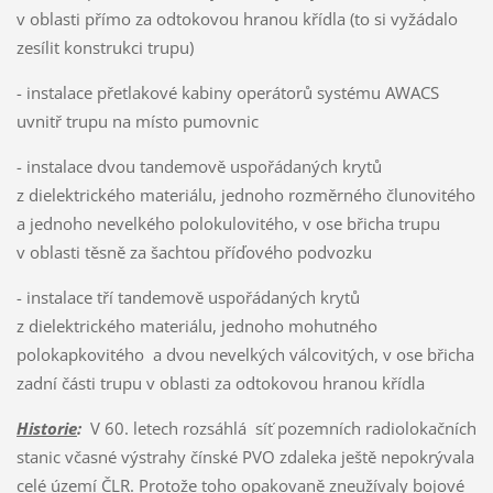
v oblasti přímo za odtokovou hranou křídla (to si vyžádalo
zesílit konstrukci trupu)
- instalace přetlakové kabiny operátorů systému AWACS
uvnitř trupu na místo pumovnic
- instalace dvou tandemově uspořádaných krytů
z dielektrického materiálu, jednoho rozměrného člunovitého
a jednoho nevelkého polokulovitého, v ose břicha trupu
v oblasti těsně za šachtou příďového podvozku
- instalace tří tandemově uspořádaných krytů
z dielektrického materiálu, jednoho mohutného
polokapkovitého a dvou nevelkých válcovitých, v ose břicha
zadní části trupu v oblasti za odtokovou hranou křídla
Historie
:
V 60. letech rozsáhlá síť pozemních radiolokačních
stanic včasné výstrahy čínské PVO zdaleka ještě nepokrývala
celé území ČLR. Protože toho opakovaně zneužívaly bojové