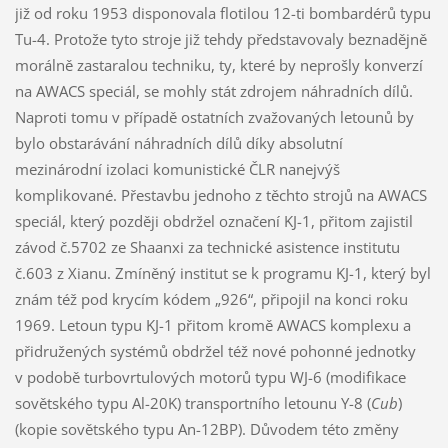
již od roku 1953 disponovala flotilou 12-ti bombardérů typu
Tu-4. Protože tyto stroje již tehdy představovaly beznadějně
morálně zastaralou techniku, ty, které by neprošly konverzí
na AWACS speciál, se mohly stát zdrojem náhradních dílů.
Naproti tomu v případě ostatních zvažovaných letounů by
bylo obstarávání náhradních dílů díky absolutní
mezinárodní izolaci komunistické ČLR nanejvýš
komplikované. Přestavbu jednoho z těchto strojů na AWACS
speciál, který později obdržel označení KJ-1, přitom zajistil
závod č.5702 ze Shaanxi za technické asistence institutu
č.603 z Xianu. Zmíněný institut se k programu KJ-1, který byl
znám též pod krycím kódem „926“, připojil na konci roku
1969. Letoun typu KJ-1 přitom kromě AWACS komplexu a
přidružených systémů obdržel též nové pohonné jednotky
v podobě turbovrtulových motorů typu WJ-6 (modifikace
sovětského typu Al-20K) transportního letounu Y-8 (
Cub
)
(kopie sovětského typu An-12BP). Důvodem této změny