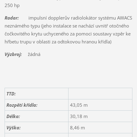
250 hp
Radar:
impulsní dopplerův radiolokátor systému AWACS
neznámého typu (jeho instalace se nachází uvnitř otočného
čočkovitého krytu uchyceného za pomoci soustavy vzpěr ke
hřbetu trupu v oblasti za odtokovou hranou křídla)
Výzbroj:
žádná
TTD:
Rozpětí křídla:
43,05 m
Délka:
30,18 m
Výška:
8,46 m