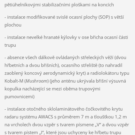
pětiúhelníkovými stabilizačními ploškami na koncích
- instalace modifikované svislé ocasní plochy (SOP) s větší
plochou
- instalace nevelké hranaté kýlovky v ose břicha ocasní části
trupu
- absence všech dálkově ovládaných střeleckých věží (dvou
hřbetních a dvou břišních), ocasního střeliště (to nahradil
zaoblený koncový aerodynamický kryt) a radiolokátoru typu
Kobalt-M (
Mushroom
) (jeho anténu ukrývala břišní výsuvná
kopulka nacházející se mezi oběma trupovými
pumovnicemi)
- instalace otočného sklolaminátového čočkovitého krytu
radaru systému AWACS s průměrem 7 m a tloušťkou 1,2 m
na vrcholech dvou vzpěr s tvarem písmene „V“ a dvou vzpěr
s tvarem pístem „I“, které jsou uchyceny ke hřbetu trupu