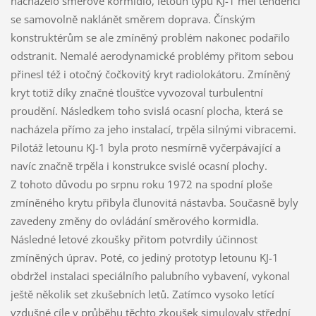
nacházelo směrové kormidlo, letoun typu KJ-1 měl tendenci
se samovolně naklánět směrem doprava. Čínským
konstruktérům se ale zmíněný problém nakonec podařilo
odstranit. Nemalé aerodynamické problémy přitom sebou
přinesl též i otočný čočkovitý kryt radiolokátoru. Zmíněný
kryt totiž díky značné tloušťce vyvozoval turbulentní
proudění. Následkem toho svislá ocasní plocha, která se
nacházela přímo za jeho instalací, trpěla silnými vibracemi.
Pilotáž letounu KJ-1 byla proto nesmírně vyčerpávající a
navíc značně trpěla i konstrukce svislé ocasní plochy.
Z tohoto důvodu po srpnu roku 1972 na spodní ploše
zmíněného krytu přibyla člunovitá nástavba. Současně byly
zavedeny změny do ovládání směrového kormidla.
Následné letové zkoušky přitom potvrdily účinnost
zmíněných úprav. Poté, co jediný prototyp letounu KJ-1
obdržel instalaci speciálního palubního vybavení, vykonal
ještě několik set zkušebních letů. Zatímco vysoko letící
vzdušné cíle v průběhu těchto zkoušek simulovaly střední