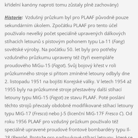
křídelní kanóny naproti tomu zůstaly plně zachovány)
Historie
:
Vzdušný průzkum byl pro PLAAF původně pouze
sekundárním úkolem. Zpočátku PLAAF pro tento účel
používalo nevelký počet speciálně upravených dálkových
stíhacích letounů s pístovým pohonem typu La-11 (
Fang
)
sovětské výroby. Na počátku 50. let byly pro potřeby
vzdušného průzkumu upraveny též čtyři exempláře
proudového MiGu-15 (
Fagot
). Svůj bojový křest v roli
průzkumného stroje si přitom zmíněné letouny odbyly dne
2. listopadu 1951 na bojišti Korejské války. V letech 1954 až
1955 byly na průzkumné stroje přestavěny další stíhací
letouny typu MiG-15 (
Fagot
) ze stavu PLAAF. Poté poslání
těchto strojů převzaly obdobně modifikované stíhací letouny
typu MiG-17 (
Fresco
) nebo J-5 (licenční MiG-17F
Fresco C
). Od
roku 1956 PLAAF pro vzdušný průzkum používalo též
speciálně upravené proudové frontové bombardéry typu Il-
28 (
Beagle
). Protože pro nadzvukové stíhací letouny, které se