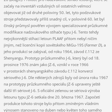
začaly na inventáři vzdušných sil ostatních velmocí
objevovat již od druhé poloviny 50. let, tyto podzvukové
stroje představovaly příliš snadný cíl, v polovině 60. let byl
čínský průmysl pověřen vývojem specializované průzkumné
modifikace nadzvukového stíhače typu J-6. Tento tehdy
nejvýkonnější stíhací letoun PLAAF přitom nebyl ničím
jiným, než licenční kopií sovětského MiGu-19S (
Farmer D
), a
jeho produkcí se zabýval, od roku 1964, závod č.112 ze
Shenyangu. Prototyp průzkumného J-6, který byl od 18.
prosince 1976 znám jako JZ-6, vznikl v roce 1966
v prostorách shenyangského závodu č.112 konverzí
sériového J-6. Dle některých zdrojů byly od února roku 1967
na prototypy průzkumného speciálu JZ-6 upraveny ještě
další tři sériové J-6. S oficiální zelenou se sériová výroba
letounu typu JZ-6 setkala dne 20. března 1967. Započetí
produkce tohoto stroje bylo přitom zmíněným vládním
výnosem stanoveno na duben nebo květen toho samého