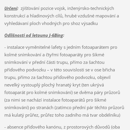
Určení
:
zjišťování pozice vojsk, inženýrsko-technických
konstrukcí a hladinových cílů, hrubé vzdušné mapování a
vyhledávaní ploch vhodných pro shoz výsadku
Odlišnosti od letounu J-6Bing
:
- instalace vyměnitelné lafety s jedním fotoaparátem pro
kolmé snímkování a čtyřmi fotoaparáty pro šikmé
snímkování v přední části trupu, přímo za šachtou
příďového podvozku – v této souvislosti se v ose břicha
trupu, přímo za šachtou příďového podvozku, objevil
nevelký vystouplý plochý hranatý kryt (ten ukrývá
fotoaparát pro kolmé snímkování) se dvěma páry průzorů
(za nimi se nachází instalace fotoaparátů pro šikmé
snímkování) po stranách (zatímco přední pár těchto průzorů
má kulatý průřez, průřez toho zadního má tvar obdélníku)
- absence příďového kanónu, z prostorových důvodů (oba