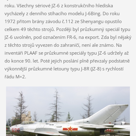
roku. Všechny sériové JZ-6 z konstrukčního hlediska
vycházely z denního stíhacího modelu J-6Bing. Do roku
1972 přitom brány závodu č.112 ze Shenyangu opustilo
celkem 49 těchto strojů. Později byl průzkumný speciál typu
JZ-6 uvolněn, pod označením FR-6, na export. Zda byl nějaký
z těchto strojů vyvezen do zahraničí, není ale známo. Na
inventáři PLAAF se průzkumné speciály typu JZ-6 udržely až
do konce 90. let. Poté jejich poslání plně převzaly podstatně
výkonnější průzkumné letouny typu J-8R (JZ-8) s rychlostí
řádu M=2.