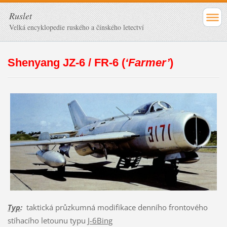
Ruslet
Velká encyklopedie ruského a čínského letectví
Shenyang JZ-6 / FR-6 (
‘Farmer’
)
Typ
:
taktická průzkumná modifikace denního frontového
stíhacího letounu typu
J-6Bing