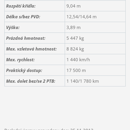
Rozpětí křídla:
9,04 m
Délka s/bez PVD:
12,54/14,64 m
Výška:
3,89 m
Prázdná hmotnost:
5 447 kg
Max. vzletová hmotnost:
8 824 kg
Max. rychlost:
1 440 km/h
Praktický dostup:
17 500 m
Max. dolet bez/se 2 PTB:
1 140/1 780 km