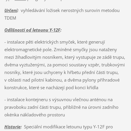
Určení
:
vyhledávání ložisek nerostných surovin metodou
TDEM
Odlišnosti od letounu Y-12F
:
- instalace pěti elektrických smyček, které generují
elektromagnetické pole. Zmíněné smyčky jsou nataženy
mezi žihadlovitým nosníkem, který vystupuje ze zádě trupu,
dvěma vyztuženými, za pomoci soustavy vzpěr, trubkovými
nosníky, které jsou uchyceny k hřbetu přední části trupu,
v oblasti nad pilotní kabinou, a dvěma pylony příhradové
konstrukce, které se nacházejí pod konci křídla
- instalace kontejneru s výsuvnou vlečnou anténou na
pravoboku zadní části trupu, přibližně na úrovni zadního
okénka nákladového prostoru
Historie
:
Speciální modifikace letounu typu Y-12F pro