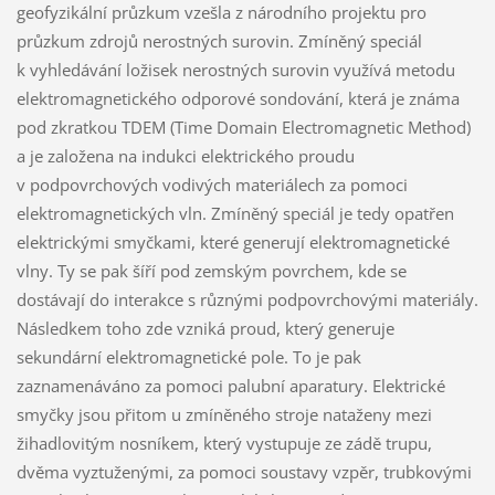
geofyzikální průzkum vzešla z národního projektu pro
průzkum zdrojů nerostných surovin. Zmíněný speciál
k vyhledávání ložisek nerostných surovin využívá metodu
elektromagnetického odporové sondování, která je známa
pod zkratkou TDEM (Time Domain Electromagnetic Method)
a je založena na indukci elektrického proudu
v podpovrchových vodivých materiálech za pomoci
elektromagnetických vln. Zmíněný speciál je tedy opatřen
elektrickými smyčkami, které generují elektromagnetické
vlny. Ty se pak šíří pod zemským povrchem, kde se
dostávají do interakce s různými podpovrchovými materiály.
Následkem toho zde vzniká proud, který generuje
sekundární elektromagnetické pole. To je pak
zaznamenáváno za pomoci palubní aparatury. Elektrické
smyčky jsou přitom u zmíněného stroje nataženy mezi
žihadlovitým nosníkem, který vystupuje ze zádě trupu,
dvěma vyztuženými, za pomoci soustavy vzpěr, trubkovými