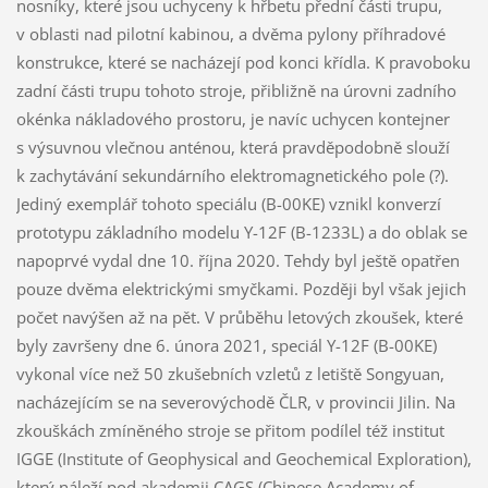
nosníky, které jsou uchyceny k hřbetu přední části trupu,
v oblasti nad pilotní kabinou, a dvěma pylony příhradové
konstrukce, které se nacházejí pod konci křídla. K pravoboku
zadní části trupu tohoto stroje, přibližně na úrovni zadního
okénka nákladového prostoru, je navíc uchycen kontejner
s výsuvnou vlečnou anténou, která pravděpodobně slouží
k zachytávání sekundárního elektromagnetického pole (?).
Jediný exemplář tohoto speciálu (B-00KE) vznikl konverzí
prototypu základního modelu Y-12F (B-1233L) a do oblak se
napoprvé vydal dne 10. října 2020. Tehdy byl ještě opatřen
pouze dvěma elektrickými smyčkami. Později byl však jejich
počet navýšen až na pět. V průběhu letových zkoušek, které
byly završeny dne 6. února 2021, speciál Y-12F (B-00KE)
vykonal více než 50 zkušebních vzletů z letiště Songyuan,
nacházejícím se na severovýchodě ČLR, v provincii Jilin. Na
zkouškách zmíněného stroje se přitom podílel též institut
IGGE (Institute of Geophysical and Geochemical Exploration),
který náleží pod akademii CAGS (Chinese Academy of