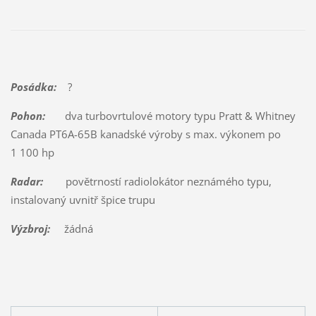
Posádka:
?
Pohon:
dva turbovrtulové motory typu Pratt & Whitney
Canada PT6A-65B kanadské výroby s max. výkonem po
1 100 hp
Radar:
povětrností radiolokátor neznámého typu,
instalovaný uvnitř špice trupu
Výzbroj:
žádná