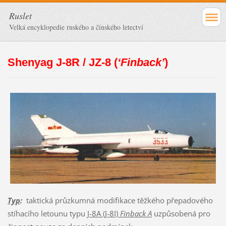
Ruslet
Velká encyklopedie ruského a čínského letectví
Shenyag J-8R / JZ-8 (
‘Finback’
)
Typ
:
taktická průzkumná modifikace těžkého přepadového
stíhacího letounu typu
J-8A (J-8I)
Finback A
uzpůsobená pro