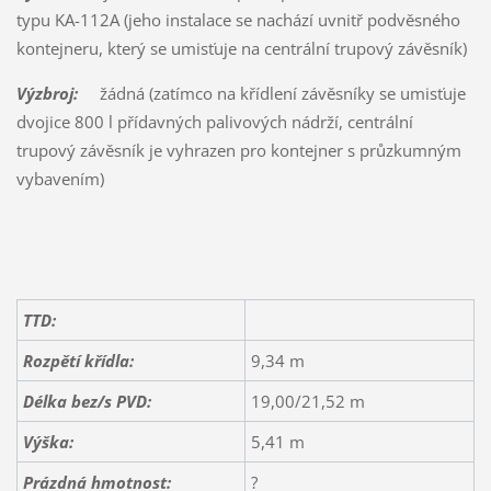
typu KA-112A (jeho instalace se nachází uvnitř podvěsného
kontejneru, který se umisťuje na centrální trupový závěsník)
Výzbroj:
žádná (zatímco na křídlení závěsníky se umisťuje
dvojice 800 l přídavných palivových nádrží, centrální
trupový závěsník je vyhrazen pro kontejner s průzkumným
vybavením)
TTD:
Rozpětí křídla:
9,34 m
Délka bez/s PVD:
19,00/21,52 m
Výška:
5,41 m
Prázdná hmotnost:
?