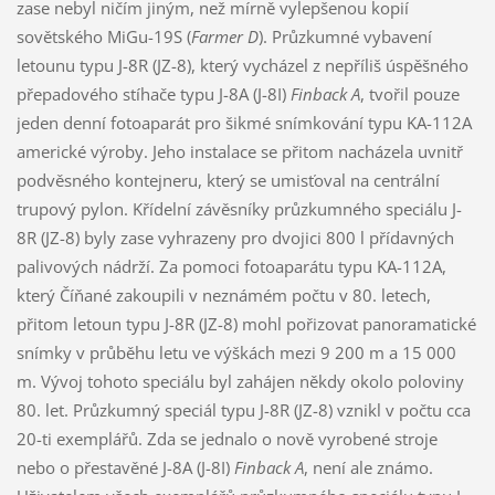
zase nebyl ničím jiným, než mírně vylepšenou kopií
sovětského MiGu-19S (
Farmer D
). Průzkumné vybavení
letounu typu J-8R (JZ-8), který vycházel z nepříliš úspěšného
přepadového stíhače typu J-8A (J-8I)
Finback A
, tvořil pouze
jeden denní fotoaparát pro šikmé snímkování typu KA-112A
americké výroby. Jeho instalace se přitom nacházela uvnitř
podvěsného kontejneru, který se umisťoval na centrální
trupový pylon. Křídelní závěsníky průzkumného speciálu J-
8R (JZ-8) byly zase vyhrazeny pro dvojici 800 l přídavných
palivových nádrží. Za pomoci fotoaparátu typu KA-112A,
který Číňané zakoupili v neznámém počtu v 80. letech,
přitom letoun typu J-8R (JZ-8) mohl pořizovat panoramatické
snímky v průběhu letu ve výškách mezi 9 200 m a 15 000
m. Vývoj tohoto speciálu byl zahájen někdy okolo poloviny
80. let. Průzkumný speciál typu J-8R (JZ-8) vznikl v počtu cca
20-ti exemplářů. Zda se jednalo o nově vyrobené stroje
nebo o přestavěné J-8A (J-8I)
Finback A
, není ale známo.