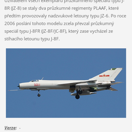
Uživatelem všech exemplářů průzkumného speciálu typu J-
8R (JZ-8) se staly dva průzkumné regimenty PLAAF, které
předtím provozovaly nadzvukové letouny typu JZ-6. Po roce
2006 poslání tohoto modelu zcela převzal průzkumný
speciál typu J-8FR (JZ-8F/JC-8F), který zase vycházel ze
stíhacího letounu typu J-8F.
Verze
:
-