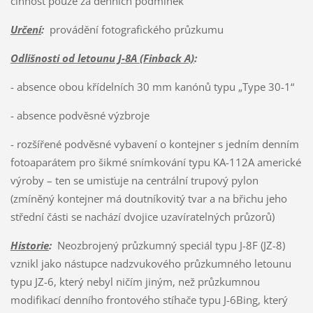
činnost pouze za denních podmínek
Určení
:
provádění fotografického průzkumu
Odlišnosti od letounu J-8A (Finback A)
:
- absence obou křídelních 30 mm kanónů typu „Type 30-1“
- absence podvěsné výzbroje
- rozšířené podvěsné vybavení o kontejner s jedním denním
fotoaparátem pro šikmé snímkování typu KA-112A americké
výroby – ten se umisťuje na centrální trupový pylon
(zmíněný kontejner má doutníkovitý tvar a na břichu jeho
střední části se nachází dvojice uzavíratelných průzorů)
Historie
:
Neozbrojený průzkumný speciál typu J-8F (JZ-8)
vznikl jako nástupce nadzvukového průzkumného letounu
typu JZ-6, který nebyl ničím jiným, než průzkumnou
modifikací denního frontového stíhače typu J-6Bing, který