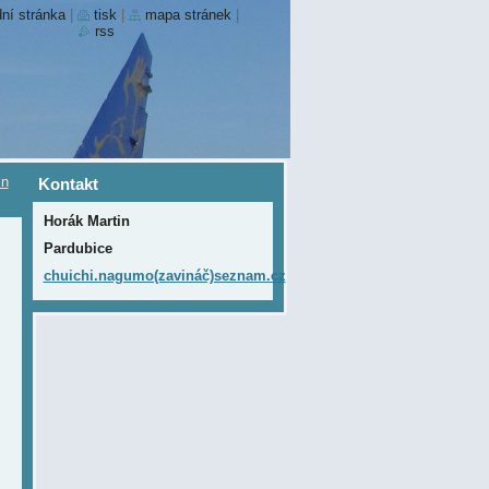
ní stránka
|
tisk
|
mapa stránek
|
rss
in
Kontakt
Horák Martin
Pardubice
chuichi.nagumo(zavináč)seznam.cz