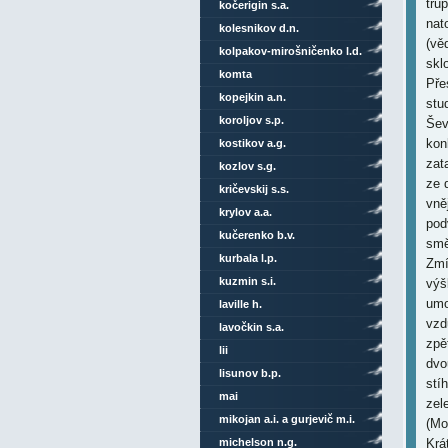
kočerigin s.a.
kolesnikov d.n.
kolpakov-mirošničenko l.d.
komta
kopejkin a.n.
koroljov s.p.
kostikov a.g.
kozlov s.g.
kričevskij s.s.
krylov a.a.
kučerenko b.v.
kurbala l.p.
kuzmin s.i.
laville h.
lavočkin s.a.
lii
lisunov b.p.
mai
mikojan a.i. a gurjevič m.i.
michelson n.g.