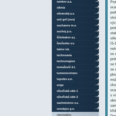
senkov a.a.
sibnia
silvanskij a.v.
snii gvf (oos)
suchanov m.v.
suchoj p.o.
ščerbakov a.j.
ševčenko v.v.
tairov v.k.
technoavia
technoregion
tomaševič d.l.
tumenecotrans
tupolev a.n.
uzga
vězeňská okb-1
vězeňská okb-2
vachmistrov v.s.
vorobjov g.n.
raketoplány