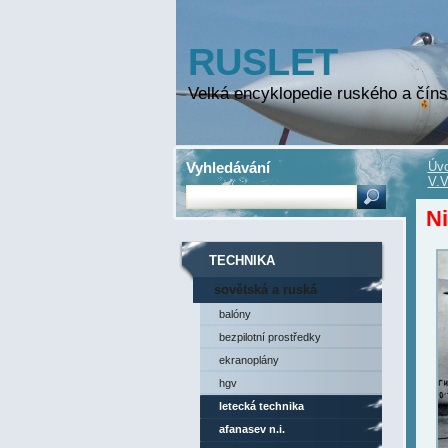
RUSLET
Velká encyklopedie ruského a číns
Vyhledávání
Úvo
V.V
Ni
TECHNIKA
sovětská a ruská
technika
balóny
bezpilotní prostředky
ekranoplány
hgv
letecká technika
afanasev n.i.