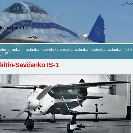
úvod
kého letectví
dní stránka
-
Technika
-
sovětská a ruská technika
-
Letecká technika
-
Nikit
.
-
IS-1
kitin-Ševčenko IS-1