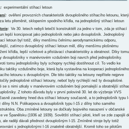
p
:
experimentální stíhací letoun
ení
:
ověření provozních charakteristik dvouplošného stíhacího letounu, který
 za letu přeměnit, sklopením spodního křídla, na jednoplošný stíhací letoun
torie
:
Ve 30. letech nebyli letečtí konstruktéři za jedno v tom, zda je stíhací letoun lepší koncipovat jako jednoplošník nebo jako dvouplošník. Jednoplošný stíhací letoun byl totiž, díky menšímu čelnímu aerodynamickému odporu, rychlejší, zatímco dvouplošný stíhací letoun měl, díky menšímu plošnému zatížení křídla, lepší vzletové a přistávací charakteristiky a obratnost. Díky tomu měly dvouplošníky v manévrovém vzdušném boji navrch před jednoplošníky. Naproti tomu jednoplošníky byly schopny rychleji dostihnout cíl. To vedlo ke vzniku taktiky vzdušného boje, která byla vystavěna na kooperaci jednoplošného stíhacího letounu s dvouplošným. Dle této taktiky na letouny nepřítele nejprve zaútočily jednoplošné stíhací letouny, neboť byly rychlejší než ty dvouplošné. Poté se s nimi utkaly v manévrovém vzdušném boji pomalejší a obratnější stíhací dvouplošníky. Z tohoto důvodu byly v první polovině 30. let do výzbroje VVS současně zavedeny hned dva stíhací letouny současně, a to jednoplošník typu I-16 z dílny N.N. Polikarpova a dvouplošník typu I-15 z dílny toho samého konstruktéra. Oba zmíněné letouny se dočkaly bojového nasazení v občanské válce ve Španělsku (1936 až 1939). Sovětští stíhací piloti, kteří se zde zapojili do bojů, ale raději dávali přednost dvouplošným I-15. Zmíněné stroje byly totiž v porovnání s jednoplošnými I-16 znatelně obratnější. Kromě toho se pilotům s nimi snadněji přistávalo. Z tohoto důvodu VVS s dvouplošnými stíhacími letouny počítalo i po zařazení progresivněji pojatých stíhacích jednoplošníků. Provoz dvou typů stíhacích letounů s rozdílnými výkonnostními parametry ale sebou přinášel těžkosti, jak odhalilo již zmíněné společné nasazení letounů typu I-15 a I-16 ve Španělsku. Možnosti dalšího navýšení rychlosti dvouplošníku byly navíc již tehdy prakticky plně vyčerpané. Značný čelní aerodynamický odpor zkrátka těmto strojům neumožňoval dosahovat rychlostí, které byly schopny vyvinout letouny s jednou nosnou plochou. Díky tomu na konci 30. let začaly nejvýkonnější dvouplošné stíhací letouny rychlostí zaostávat dokonce i za některými typy bombardovacích letounů. Jednou z možností, jak skloubit hlavní přednost jednoplošného křídla v podobě nízkého aerodynamického odporu s hlavní předností dvouplošného křídla v podobě malého plošného zatížení, bylo pojmout jednu ze dvou nosných ploch jako sklopitelnou. Jako první stíhací dvouplošník se sklopitelnou (za letu) jednou z nosných ploch navrhl, v roce 1931, ruský emigrant N. Medvedev, který působil v USA. Obě dvě poloviny dolního křídla zmíněného Medvedevova letounu měly být instalovány na kloubu. Díky tomu je mělo být možné za letu přiklopit k bokům zadní části trupu. Tím se měl z dvouplošníku stát hornoplošník. Práce na tomto poněkud nekonvenčně řešeném stroji se ale nakonec omezily na stavbu zmenšeného demonstračního modelu. V SSSR jako první s projektem podobě koncipovaného dvouplošného letounu přišel, v roce 1935, P.I. Grochovskij. U zmíněného stroje mělo být horní křídlo řešeno jako otočné a po otočení o 180° v horizontální rovině se mělo přiklopit podélně k hřbetu trupu. Projekt tohoto letounu se ale nedočkal podrobného rozpracování. Krátce nato, v roce 1938, z vlastní iniciativy zpracoval a posudkové komisi NII VVS (vědecko-výzkumný institut VVS) prezentoval svůj projekt dvouplošníku se sklopitenou jednou ze dvou nosných ploch též známý pilot V.V. Ševčenko. Přestože byl Ševčenko pilot, měl též technické vzdělání. V roce 1929 totiž ukončil studium na MVTU (Moskevská vyšší technická univerzita N.E. Baumanna). Ševčenko, který od roku 1933 působil v institutu NII VVS jako zkušební pilot, konkrétně navrhl dvouplošný stíhací letoun se sklopitelnou dolní nosnou plochou a zatahovatelnými hlavními podvozky. Dolní křídlo zmíněného stroje se sestávalo ze dvou vnitřních sekcí, které ukrývaly šachty hlavních podvozků, a dvou vnějších sekcí. Zatímco vnitřní sekce dolního křídla se zasouvaly (po zatažení podvozků) do vybrání v bocích trupu, vnější sekce se současně vyklápěly směrem od trupu, aby mohly zapadnout do vybrání v dolní ploše horního křídla. Zmíněný letoun měl vzlétat jako dvouplošník. Poté, co by s ním pilot nabral výšku, se měl, sklopením dolního křídla, přeměnit na hornoplošník. To mu mělo umožňovat plnit poslání rychlého přepadového stíhače. Pokud by mělo při vzdušném střetu dojít na manévrový boj, pilot měl vyklopit dolní křídlo, a tak jej zpětně proměnit v obratný dvouplošník. Přistávat měl zmíněný letoun opět ve dvouplošné konfiguraci. Protože projekt tohoto poněkud neotřele řešeného stíhacího letounu dokázal posudkovou komisi NII VVS zaujmout, obdržel oficiální zelenou. V této souvislosti byla následně Ševčenkovi při institutu MAT (Moskevská letecká průmyslová škola) zřízena vlastní konstrukční kancelář. Krátce nato, dne 15. ledna 1939, byla zmíněná konstrukční kancelář přejmenována na OKB-30. Vzhledem k tomu, že Ševčenko neměl se stavbou letounů žádné zkušenosti, k realizaci projektu jeho stíhacího letounu byl přizván letecký konstruktér V.V. Nikitin se skupinou inženýrů a techniků z MAT. Do oficiálních vývojových plánů byl ale Ševčenkův stíhací dvouplošník se sklápěcím dolním křídlem zařazen až v březnu roku 1939, po prezentaci makety s funkčním sklápěcím mechanismem dolního křídla. Protože by ale stavba prototypu tak komplikovaného letounu, jakým byl tento typ, v prostorách dílny vysoké školy bez zkušených výrobních pracovníků byla prakticky nerealizovatelná, následně byla Ševčenkova OKB-30 přesunuta do prostor leteckého výrobního závodu č.156. Tehdejší plány již počítaly se stavbou dvou prototypů Ševčenkova stíhacího dvouplošníku se sklopitelným dolním křídlem. První z nich vešel ve známost jako IS-1 a již od počátku počítal s 900 hp hvězdicovým devítiválcem typu M-63 z dílny A.D. Švecova. Dle technického zadání měl zmíněný stroj mít (ve výšce 5 000 m) rychlost 528 km/h v jednoplošné konfiguraci, resp. 420 km/h ve dvouplošné konfiguraci. Druhý prototyp obdržel označení IS-2 a díky instalaci silnějšího 1 100 hp hvězdicového čtrnáctiválce typu M-88B z dílny S.K. Tumanského měl dosahovat (ve výšce 5 000 m) rychlosti 590 km/h v jednoplošné konfiguraci, resp. 480 km/h ve dvouplošné konfiguraci. Zatažení, resp. zpětné rozvinutí, dolního křídla letounu typu IS-1/-2 přitom nemělo trvat déle než 10 sec, resp. 20 sec. Technické zadání k letounu typu IS-1/-2 bylo stvrzeno v srpnu roku 1939. Prototyp IS-1 byl dokončen v listopadu roku 1939. Zmíněný stroj se nápadně podobal stíhacímu dvouplošníku typu I-153 z dílny N.N. Polikarpova. Prototyp IS-1 byl tedy pojat jako jedenapůlplošník s klasicky koncipovanými ocasními plochami, otevřeným kokpitem a zatahovatelným tříbodovým podvozkem ostruhového typu. K zasouvání a vysouvání dolního křídla tohoto stroje sloužil hydraulický systém. Výzbroj prototyp IS-1 postrádal. S instalací výzbroje se počítalo až u prototypu IS-2. Okamžitému zahájení letových zkoušek prototypu IS-1 ale zabránily špatné výsledky statických zkoušek. Z výsledků statických zkoušek totiž vyplynulo, že tento stroj má nedostatečnou pevnost střední části křídla a podvozků. To bylo přitom důsledkem toho, že měl prototyp IS-1 o nějakou tunu vyšší hmotnost proti vypočtené hodnotě. Z tohoto důvodu bylo nutné jeho konstrukci ještě před zahájením letových zkoušek zesílit. Tyto práce se ale nakonec zatáhly až do jara následujícího roku. Dne 20. května 1940 byl prototyp IS-1 přepraven na zkušební leteckou základnu v Ramenském. Do oblak se tento stroj poprvé vydal 29. dne toho samého měsíce. První let prototypu IS-1 se ale neobešel bez problémů. Zmíněný let totiž provázaly vibrace ocasních ploch. Aby toho nebylo málo, tak podélnou a cestovní stabilitu tohoto stroje nebylo možné považovat za vyhovující. Na konci června roku 1940 byly proto letové zkoušky prototypu IS-1 pozastaveny, aby mohly být zvětšeny a zesíleny jeho ocasní plochy. Tento zásah do konstrukce sice vedl ke zlepšení stability, potíže s vibracemi však odstranil jen zčásti. Letové zkoušky prototypu IS-1 byly opět obnoveny dnem 12. října toho samého roku. Krátce nato, dne 26. dne toho samého měsíce, bylo poprvé uskutečněno zatažení dolního křídla za letu. Dolní křídlo prototypu IS-1 bylo přitom v průběhu zmíněného letu zataženo hned dvakrát. Den nato byly testy sklápěcího mechanismu dolního křídla tohoto stroje znovu zopakovány. Ve všech případech hydraulický mechanismus pro zasouvání a vysouvání dolního křídla pracoval bezproblémově. Na druhou stranu mezitím vyplul na povrch další nedostatek v podobě přehřívání oleje. Protože se potíže s přehříváním oleje nedařilo odstranit, v lednu roku 1941 padlo rozhodnutí, aby byl původní motor prototypu IS-1 nahrazen novým. Díky tomu tento stroj následujících téměř pět měsíců strávil na zemi. Letové zkoušky prototypu IS-1 byly opět obnoveny dnem 7. května 1941. Předtím tento stroj kromě nového motoru obdržel též dodatečný chladič oleje. Ke svému poslednímu letu se prototyp IS-1 vydal dne 7. června toho samého roku. Za celou svou karieru prototyp IS-1 vykonal 40 letů s celkovou délkou trvání 11 h a 52 min. Zatažení dolního křídla za letu bylo v průběhu zkoušek prototypu IS-1 provedeno celkem 10 x. Celkové hodnocení tohoto stroje ze strany pilotů bylo kladné. Prototyp IS-1 měl jednoduchou pilotáž. Podélná a příčná stabilita tohoto stroje ve dvouplošné konfiguraci byla hodnocena jako dostatečná. V jednoplošné konfiguraci měl však prototyp IS-1 podélnou i příčnou stabilitu lepší. Naproti tomu cestovní stabilitu tohoto stroje v jednoplošné konfiguraci nebylo možné považovat za vyhovující. Rychlost prototyp IS-1 nabíral poměrně rychle ve dvouplošném i v jednoplošném uspořádání. Ve dvouplošné konfiguraci byly ale u tohoto stroje při rychlostech do 230 km/h pozorovány drobné vibrace ocasních ploch. Ty se však se vzrůstající rychlostí postupně vytrácely. Naproti tomu v jednoplošném uspořádání nebyly vibrace ocasních ploch pozorovány v celém rozsahu rychlostí. Stabilní byl tento stroj i při zatáčkách. Při zatáčení ve dvouplošné konfiguraci ale docházelo k zesilo