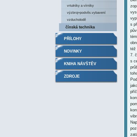
vrtulníky a vírníky
výzbroj+podvěs.vybavení
vzducholodě
čínská technika
PŘÍLOHY
NOVINKY
KNIHA NÁVŠTĚV
ZDROJE