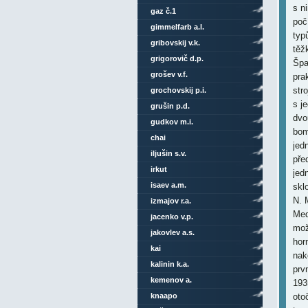
gaz č.1
gimmelfarb a.l.
gribovskij v.k.
grigorovič d.p.
grošev v.f.
grochovskij p.i.
grušin p.d.
gudkov m.i.
chai
iljušin s.v.
irkut
isaev a.m.
izmajov r.a.
jacenko v.p.
jakovlev a.s.
kai
kalinin k.a.
kemenov a.
knaapo