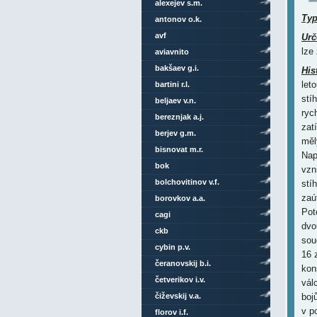
alexejev s.m.
Ty
antonov o.k.
avf
Urč
lze
aviavnito
bakšaev g.i.
His
bartini r.l.
beljaev v.n.
bereznjak a.j.
berjev g.m.
bisnovat m.r.
bok
bolchovitinov v.f.
borovkov a.a.
cagi
ckb
cybin p.v.
čeranovskij b.i.
četverikov i.v.
čiževskij v.a.
florov i.f.