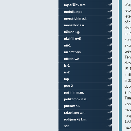
mjasiščev v.m.
molnija npo
morščichin a.i.
moskalev s.a.
něman i.g.
niai (lii gvf)
nii-1
nii erat vvs
nikitin v.v.
is-1
is-2
mp
psn-2
pašinin m.m.
polikarpov n.n.
putilov a.i.
rafaeljanc a.n.
rodijanskij l.m.
sat