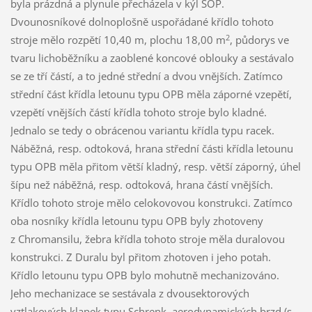
byla prázdná a plynule přecházela v kýl SOP.
Dvounosníkové dolnoplošně uspořádané křídlo tohoto
2
stroje mělo rozpětí 10,40 m, plochu 18,00 m
, půdorys ve
tvaru lichoběžníku a zaoblené koncové oblouky a sestávalo
se ze tří částí, a to jedné střední a dvou vnějších. Zatímco
střední část křídla letounu typu OPB měla záporné vzepětí,
vzepětí vnějších částí křídla tohoto stroje bylo kladné.
Jednalo se tedy o obrácenou variantu křídla typu racek.
Náběžná, resp. odtoková, hrana střední části křídla letounu
typu OPB měla přitom větší kladný, resp. větší záporný, úhel
šípu než náběžná, resp. odtoková, hrana částí vnějších.
Křídlo tohoto stroje mělo celokovovou konstrukci. Zatímco
oba nosníky křídla letounu typu OPB byly zhotoveny
z Chromansilu, žebra křídla tohoto stroje měla duralovou
konstrukci. Z Duralu byl přitom zhotoven i jeho potah.
Křídlo letounu typu OPB bylo mohutně mechanizováno.
Jeho mechanizace se sestávala z dvousektorových
vztlakových klapek typu Schrenk, aerodynamických brzd (s