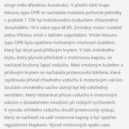
stroje měla dřevěnou konstrukci. V přední části trupu
letounu typu OPB se nacházela instalace pohonné jednotky
v podobě 1 700 hp hvězdicového (vzduchem chlazeného)
dvouřadého 18-ti válce typu M-90. Zmíněný motor roztáčel
jednu třílistou vrtuli v tažném uspořádání. Vrtule letounu
typu OPB byla opatřena mohutným vrtulovým kuželem,
který byl skryt pod příďovým krytem. V čele zmíněného
krytu, který plynule přecházel v motorovou kapotu, se
nacházel kruhový lapač vzduchu. Mezi vrtulovým kuželem a
příďovým krytem se nacházela prstencovitá štěrbina, která
zajišťovala přívod chladného vzduchu k motorovým válcům.
Součástí zmíněného sacího ústrojí byl též odstředivý
ventilátor, který obstarával přísun vzduchu k motorovým
válcům v dostatečném množství při nízkých rychlostech.
K vývodu ohřátého vzduchu sloužil prstencovitý výstup,
který se nacházel na zádi motorové kapoty a byl opatřen
regulačními klapkami. Vývod motorových spalin zase