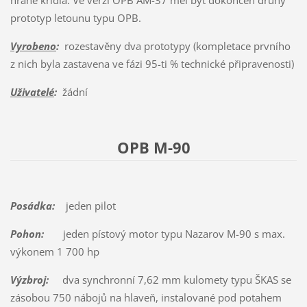
hraně křídla. Ve verzi OPB AM-37 měl být dokončen druhý
prototyp letounu typu OPB.
Vyrobeno
:
rozestavěny dva prototypy (kompletace prvního
z nich byla zastavena ve fázi 95-ti % technické připravenosti)
Uživatelé
:
žádní
OPB M-90
Posádka:
jeden pilot
Pohon:
jeden pístový motor typu Nazarov M-90 s max.
výkonem 1 700 hp
Výzbroj:
dva synchronní 7,62 mm kulomety typu ŠKAS se
zásobou 750 nábojů na hlaveň, instalované pod potahem