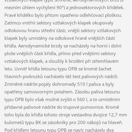
mezním úhlem vychýlení 90°) a jednosektorových křidélek.
Pravé křidélko bylo přitom opatřeno odlehčovací ploškou.
Zatímco vnitřní sektory vztlakových klapek okupovaly
odtokovou hranu střední části, vnější sektory vztlakových
klapek byly umístěny na odtokové hraně vnějších částí
křídla. Aerodynamické brzdy se nacházely na horní i dolní
ploše vnějších částí křídla, přímo před vnějšími sektory
vztlakových klapek, a sloužily k brzdění při střemhlavém
letu. Uvnitř křídla letounu typu OPB se kromě šachet
hlavních podvozků nacházelo též šest palivových nádrží.
Zmíněné nádrže pojaly dohromady 510 l paliva a byly
opatřeny samosvorným potahem. Zásobu paliva letounu
typu OPB bylo však možné zvýšit o 560 l, a to umístěním
přídavné palivové nádrže do trupové pumovnice. Kromě
toho byla do křídla tohoto stroje vestavěna dvojice 12,7 mm
kulometů typu BK se zásobníky pro 200 nábojů na hlaveň.
Pod křídlem letounu typu OPB se navíc nacházely dva