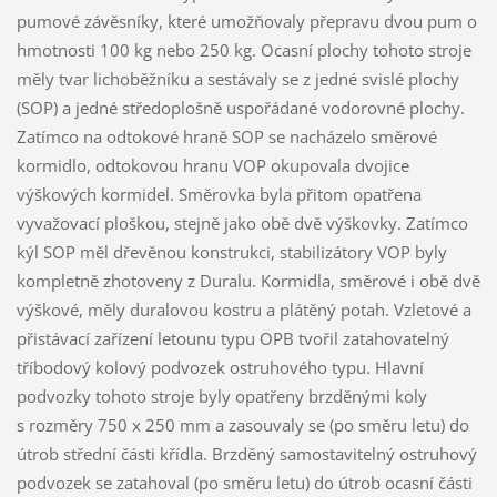
pumové závěsníky, které umožňovaly přepravu dvou pum o
hmotnosti 100 kg nebo 250 kg. Ocasní plochy tohoto stroje
měly tvar lichoběžníku a sestávaly se z jedné svislé plochy
(SOP) a jedné středoplošně uspořádané vodorovné plochy.
Zatímco na odtokové hraně SOP se nacházelo směrové
kormidlo, odtokovou hranu VOP okupovala dvojice
výškových kormidel. Směrovka byla přitom opatřena
vyvažovací ploškou, stejně jako obě dvě výškovky. Zatímco
kýl SOP měl dřevěnou konstrukci, stabilizátory VOP byly
kompletně zhotoveny z Duralu. Kormidla, směrové i obě dvě
výškové, měly duralovou kostru a plátěný potah. Vzletové a
přistávací zařízení letounu typu OPB tvořil zatahovatelný
tříbodový kolový podvozek ostruhového typu. Hlavní
podvozky tohoto stroje byly opatřeny brzděnými koly
s rozměry 750 x 250 mm a zasouvaly se (po směru letu) do
útrob střední části křídla. Brzděný samostavitelný ostruhový
podvozek se zatahoval (po směru letu) do útrob ocasní části