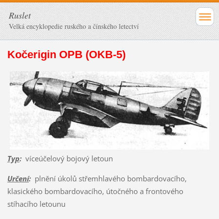
Ruslet
Velká encyklopedie ruského a čínského letectví
Kočerigin OPB (OKB-5)
Typ
:
víceúčelový bojový letoun
Určení
:
plnění úkolů střemhlavého bombardovacího,
klasického bombardovacího, útočného a frontového
stíhacího letounu