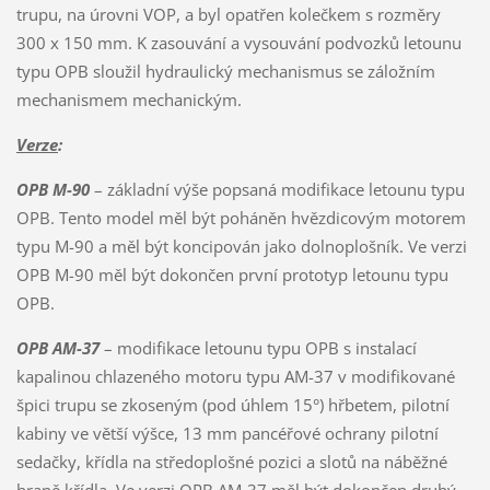
trupu, na úrovni VOP, a byl opatřen kolečkem s rozměry
300 x 150 mm. K zasouvání a vysouvání podvozků letounu
typu OPB sloužil hydraulický mechanismus se záložním
mechanismem mechanickým.
Verze
:
OPB M-90
– základní výše popsaná modifikace letounu typu
OPB. Tento model měl být poháněn hvězdicovým motorem
typu M-90 a měl být koncipován jako dolnoplošník. Ve verzi
OPB M-90 měl být dokončen první prototyp letounu typu
OPB.
OPB AM-37
– modifikace letounu typu OPB s instalací
kapalinou chlazeného motoru typu AM-37 v modifikované
špici trupu se zkoseným (pod úhlem 15°) hřbetem, pilotní
kabiny ve větší výšce, 13 mm pancéřové ochrany pilotní
sedačky, křídla na středoplošné pozici a slotů na náběžné