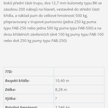
boků přední části trupu, dva 12,7 mm kulomety typu BK se
zásobou 200 nábojů na hlaveň, vestavěné do střední části
křídla, a náklad pum do celkové hmotnosti 500 kg,
přepravovaný v trupové pumovnici (jedna 250 kg puma
typu FAB-250 nebo jedna 500 kg puma typu FAB-500) a na
dvou křídelních závěsnících (dvě 100 kg pumy typu FAB-100
nebo dvě 250 kg pumy typu FAB-250)
TTD:
Rozpětí křídla:
10,40 m
Délka:
8,28 m
Výška:
?
Prázdná hmotnost:
2 546 kg