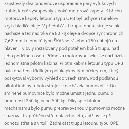
zajišťovaly dva tandemově uspořádané páry výfukových
trubic, které vystupovaly z boků motorové kapoty. K břichu
motorové kapoty letounu typu OPB byl uchycen tunelový
kryt chladiče oleje. V přední části trupu tohoto stroje se ale
nacházela též nádržka na 80 kg oleje a dvojice synchronních
7,62 mm kulometů typu ŠKAS se zásobou 750 nábojů na
hlaveň. Ty byly instalovány pod potahem boků trupu, nad
jeho podélnou osou. Přímo za motorovou sekcí se nacházela
jednomístná pilotní kabina. Pilotní kabina letounu typu OPB
byla opatřena třídílným polokapkovitým překrytem, který
poskytoval výborný výhled do všech stran. Pod podlahou
pilotní kabiny tohoto stroje se nacházela pumovnice. Do
zmíněné pumovnice bylo možné umístit jednu pumu o
hmotnosti 250 kg nebo 500 kg. Díky speciálnímu
mechanismu bylo pumu přepravovanou v pumovnici možné
shazovat i v průběhu střemhlavého letu, aniž by se při
odhozu střetla s vrtulí. Zadní část trupu letounu typu OPB