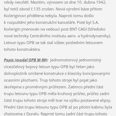
Popis (model OPB M-90)
:
Jednomotorový jednomístný
víceúčelový bojový letoun typu OPB byl řešen jako
dolnoplošník smíšené konstrukce s klasicky koncipovanými
ocasními plochami. Trup tohoto stroje byl pojat jako
skořepina s proměnným průřezem. Zatímco přední část
trupu letounu typu OPB měla kruhový průřez, průřez zadní
části trupu tohoto stroje měl tvar na výšku postavené elipsy.
Přední část trupu letounu typu OPB až po pilotní kabinu byla
zhotovena z Duralu. Naproti tomu zadní část trupu tohoto