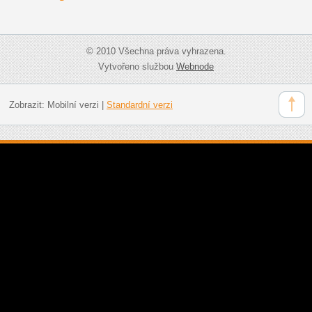
© 2010 Všechna práva vyhrazena.
Vytvořeno službou
Webnode
Zobrazit:
Mobilní verzi
|
Standardní verzi