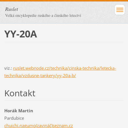
Ruslet
Velká encyklopedie ruského a čínského letectví
YY-20A
viz.:
ruslet.webnode.cz/technika/cinska-technika/letecka-
technika/vzdusne-tankery/yy-20a-b/
Kontakt
Horák Martin
Pardubice
chuichi.nagumo(zavináč)seznam.cz