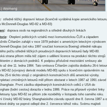
p
:
středně těžký dopravní letoun (licenčně vyráběná kopie amerického letoun
u McDonnell-Douglas MD-82 a MD-83)
ení
:
doprava osob na regionálních a středně dlouhých linkách
torie
:
Oteplení politických vztahů mezi komunistickou ČLR a západem
žnilo Číňanům zahájit v roce 1979 jednání s americkým leteckým výrobcem
onnell-Douglas (od roku 1997 součást konsorcia Boeing) ohledně nákupu
itého počtu středně těžkých proudových dopravních letounů řady MD-80.
ská strana přitom měla též zájem o udělení licence na produkci těchto strojů
ěkterém z domácích podniků. K podpisu příslušné mezistátní smlouvy ale
lo až dne 11. ledna 1984. Tato smlouva Číňanům zajistila dodávku 26-ti letou
u MD-82 (vývojový derivát modelu MD-80) spolu s licenčním oprávněním na
vbu 25-ti těchto strojů z originálních konstrukčních dílů americké výroby.
pletaci zmíněných letounů měl přitom obstarat v letech 1987 až 1991 závod
Shanghaie. První zásilka objednaných konstrukčních celků z USA do
nghaie (lodní cestou) dorazila v lednu 1986. Práce na přípravě výrobní linky
 letouny typu MD-82 se přitom zde rozeběhly v listopadu toho samého roku.
ní čínský MD-82 brány Shanghaiského závodu opustil dne 8. června 1987 a 
etové dráhy se poprvé odlepil dne 2. července téhož roku. Svému majiteli