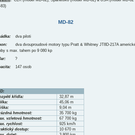
83)
MD-82
ádka:
dva piloti
on:
dva dvouproudové motory typu Pratt & Whitney JT8D-217A americk
roby s max. tahem po 9 080 kp
ar:
?
acita:
147 osob
D:
zpětí křídla:
32,87 m
élka:
45,06 m
ýška:
9,04 m
rázdná hmotnost:
35 700 kg
ax. vzletová hmotnost:
67 700 kg
x. rychlost:
925 km/h
raktický dostup:
10 670 m
x. dolet:
3 800 km