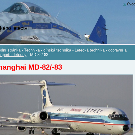
úvod
kého letectví
dní stránka
-
Technika
-
čínská technika
-
Letecká technika
-
dopravní a
nsportní letouny
-
MD-82/-83
hanghai MD-82/-83