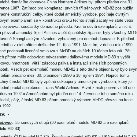
odobě domácího dopravce China Northern Airlines byl přitom předán dne 31.
vence 1987. Zatímco pro kompletaci prvních tří sériových MD-82 posloužily
radně konstrukční celky, které dodal americký výrobce, počínaje čtvrtým
iovým exemplářem se v konstrukci draku těchto strojů začaly ve stále větší
e objevovat součástky domácího původu. Kromě devíti exemplářů, z nichž
ři převzal americký Spirit Airlines a pět španělský Spanair, byly všechny MD-
tavené Shanghaiským závodem vyhrazeny pro domácí dopravce. K předání
ledního z nich přitom došlo dne 12. října 1991. Mezitím, v dubnu roku 1990,
ané podepsali licenční smlouvu s McDD na dalších 10 těchto letounů. Pět
ich přitom mělo odpovídat odvozenému dálkovému modelu MD-83 s vyšší
etovou hmotností, větší zásobou paliva a instalací silnějších pohonných
notek. Všech pět exemplářů modelu MD-82 z této druhé objednávky bylo svý
itelům předáno mezi 30. prosincem 1990 a 18. říjnem 1994. Naproti tomu
chny čínské MD-83 byly zpětně odkoupeny americkým výrobcem, který je
ledně prodal společnosti Trans World Airlines. První z nich poprvé vzlétl dne
 června 1992 a Američanům byl předán dne 14. července toho samého roku.
lední, pátý, čínský MD-83 přitom americký výrobce McDD převzal na konci
u 1992.
ze
:
-
obeno
:
35 sériových strojů (30 exemplářů modelu MD-82 a 5 exemplářů
elu MD-83)
vatelé
:
ČLR (model MD-82), Španělsko (model MD-82) a USA (model MD-82 