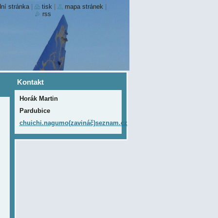
ní stránka
|
tisk
|
mapa stránek
|
rss
Kontakt
Horák Martin
Pardubice
chuichi.nagumo(zavináč)seznam.cz