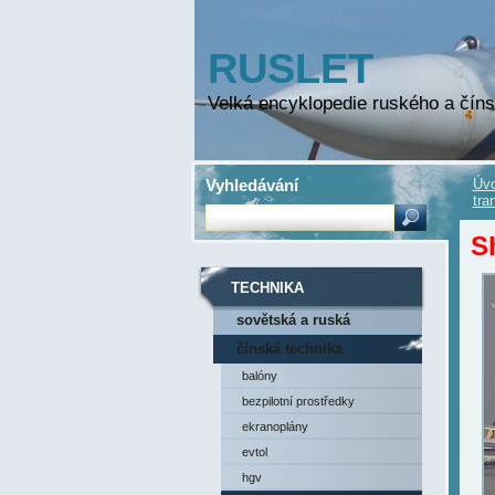
RUSLET
Velká encyklopedie ruského a číns
Vyhledávání
Úvo
tra
S
TECHNIKA
sovětská a ruská
technika
čínská technika
balóny
bezpilotní prostředky
ekranoplány
evtol
hgv