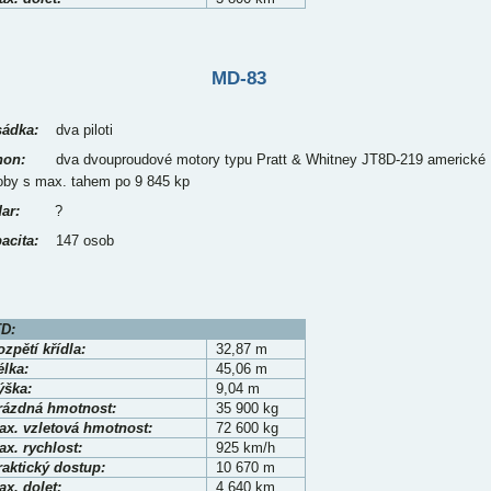
MD-83
ádka:
dva piloti
on:
dva dvouproudové motory typu Pratt & Whitney JT8D-219 americké
oby s max. tahem po 9 845 kp
ar:
?
acita:
147 osob
D:
zpětí křídla:
32,87 m
élka:
45,06 m
ýška:
9,04 m
rázdná hmotnost:
35 900 kg
ax. vzletová hmotnost:
72 600 kg
x. rychlost:
925 km/h
raktický dostup:
10 670 m
x. dolet:
4 640 km