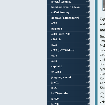
letecká technika
bombardovací a bitevní
letouny
cvičné letouny
dopravní a transportní
Ty
letouny
a320
typ
beijing-1
Urč
c909 (arj21-700)
His
c909 cbj
umo
c919
McD
urč
c929 (cr929/šfdms)
Čín
c939
v n
c949
doš
capital-1
typ
erj-145li
sta
jinggangshan-4
Kom
jzy-01
ze 
Sha
kj-20
pro
kj-200 (moth)
Prv
kj-500
vzl
kj-700