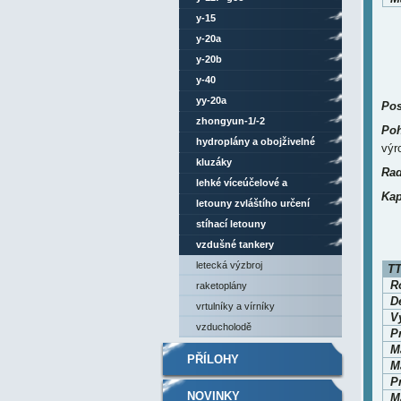
y-15
y-20a
y-20b
y-40
yy-20a
Pos
zhongyun-1/-2
Poh
hydroplány a obojživelné
výr
letouny
kluzáky
Rad
lehké víceúčelové a
Kap
sportovní letouny
letouny zvláštího určení
stíhací letouny
vzdušné tankery
letecká výzbroj
TT
Ro
raketoplány
D
vrtulníky a vírníky
V
vzducholodě
P
M
PŘÍLOHY
Ma
P
NOVINKY
Ma