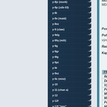
y-8jz (mork)
MD-
y-8p (zdk-03)
y-8t
y-8x (maid)
y-8xz
Pos
y-9 (claw)
y-9dg
Poh
vý
y-9fq (milt)
y-9g
Rad
y-9gr
Kap
y-9lg
y-9pt
y-9t
TT
y-9xz
Ro
y-9z (mist)
D
y-10
V
P
y-11 (chan a)
M
y-12
Ma
y-12f
P
y-12f "geo"
Ma