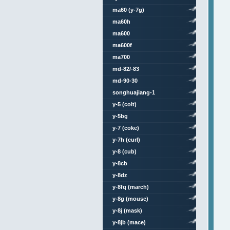
ma60 (y-7g)
ma60h
ma600
ma600f
ma700
md-82/-83
md-90-30
songhuajiang-1
y-5 (colt)
y-5bg
y-7 (coke)
y-7h (curl)
y-8 (cub)
y-8cb
y-8dz
y-8fq (march)
y-8g (mouse)
y-8j (mask)
y-8jb (mace)