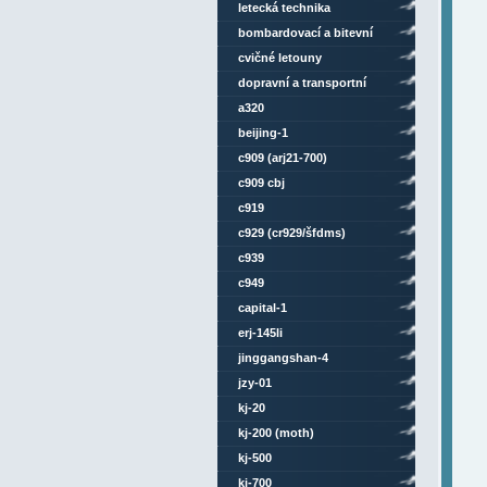
letecká technika
bombardovací a bitevní
letouny
cvičné letouny
dopravní a transportní
letouny
a320
beijing-1
c909 (arj21-700)
c909 cbj
c919
c929 (cr929/šfdms)
c939
c949
capital-1
erj-145li
jinggangshan-4
jzy-01
kj-20
kj-200 (moth)
kj-500
kj-700