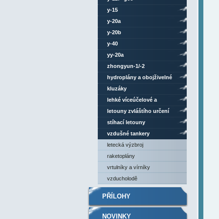
y-15
y-20a
y-20b
y-40
yy-20a
zhongyun-1/-2
hydroplány a obojživelné
letouny
kluzáky
lehké víceúčelové a
sportovní letouny
letouny zvláštího určení
stíhací letouny
vzdušné tankery
letecká výzbroj
raketoplány
vrtulníky a vírníky
vzducholodě
PŘÍLOHY
NOVINKY