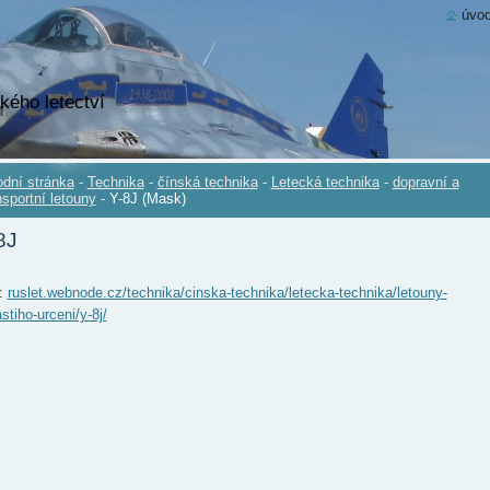
úvod
kého letectví
dní stránka
-
Technika
-
čínská technika
-
Letecká technika
-
dopravní a
nsportní letouny
-
Y-8J (Mask)
8J
.:
ruslet.webnode.cz/technika/cinska-technika/letecka-technika/letouny-
stiho-urceni/y-8j/