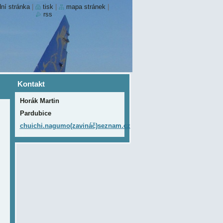
ní stránka
|
tisk
|
mapa stránek
|
rss
Kontakt
Horák Martin
Pardubice
chuichi.nagumo(zavináč)seznam.cz