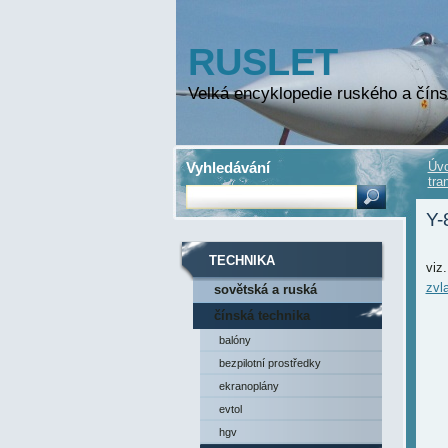
RUSLET
Velká encyklopedie ruského a číns
Vyhledávání
Úvo
tra
Y-
TECHNIKA
viz
zvla
sovětská a ruská
technika
čínská technika
balóny
bezpilotní prostředky
ekranoplány
evtol
hgv