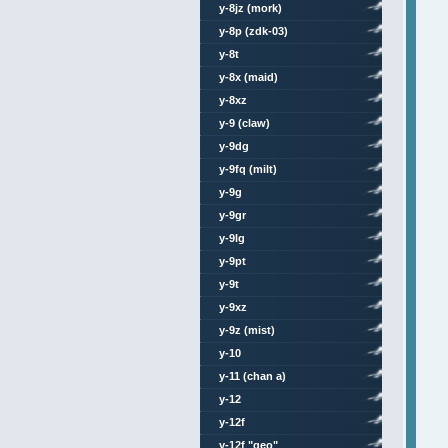
y-8jz (mork)
y-8p (zdk-03)
y-8t
y-8x (maid)
y-8xz
y-9 (claw)
y-9dg
y-9fq (milt)
y-9g
y-9gr
y-9lg
y-9pt
y-9t
y-9xz
y-9z (mist)
y-10
y-11 (chan a)
y-12
y-12f
y-12f "geo"