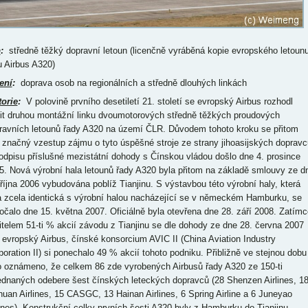
p
:
středně těžký dopravní letoun (licenčně vyráběná kopie evropského letoun
u Airbus A320)
ení
:
doprava osob na regionálních a středně dlouhých linkách
torie
:
V polovině prvního desetiletí 21. století se evropský Airbus rozhodl
dit druhou montážní linku dvoumotorových středně těžkých proudových
ravních letounů řady A320 na území ČLR. Důvodem tohoto kroku se přitom
l značný vzestup zájmu o tyto úspěšné stroje ze strany jihoasijských dopravc
odpisu příslušné mezistátní dohody s Čínskou vládou došlo dne 4. prosince
5. Nová výrobní hala letounů řady A320 byla přitom na základě smlouvy ze d
 října 2006 vybudována poblíž Tianjinu. S výstavbou této výrobní haly, která
a zcela identická s výrobní halou nacházející se v německém Hamburku, se
očalo dne 15. května 2007. Oficiálně byla otevřena dne 28. září 2008. Zatímc
itelem 51-ti % akcií závodu z Tianjinu se dle dohody ze dne 28. června 2007
l evropský Airbus, čínské konsorcium AVIC II (China Aviation Industry
poration II) si ponechalo 49 % akcií tohoto podniku. Přibližně ve stejnou dobu
o oznámeno, že celkem 86 zde vyrobených Airbusů řady A320 ze 150-ti
ednaných odebere šest čínských leteckých dopravců (28 Shenzen Airlines, 1
huan Airlines, 15 CASGC, 13 Hainan Airlines, 6 Spring Airline a 6 Juneyao
lines). Konstrukční celky prvních šesti A320 byly z Hamburku do Tianjinu