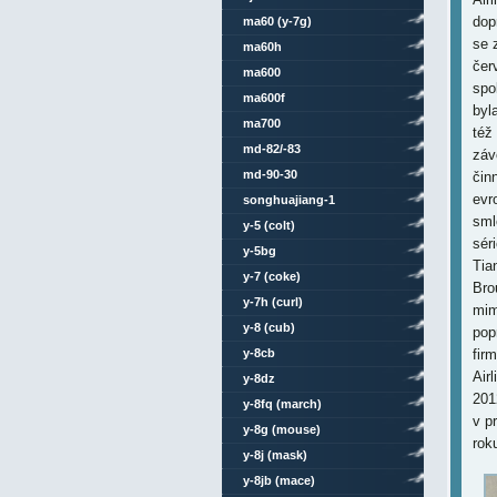
dop
ma60 (y-7g)
se 
ma60h
čer
ma600
spo
ma600f
byl
ma700
též
md-82/-83
záv
md-90-30
čin
evr
songhuajiang-1
sml
y-5 (colt)
sér
y-5bg
Tia
y-7 (coke)
Bro
y-7h (curl)
mim
y-8 (cub)
pop
y-8cb
fir
Air
y-8dz
201
y-8fq (march)
v p
y-8g (mouse)
rok
y-8j (mask)
y-8jb (mace)