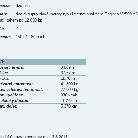
ádka:
dva piloti
on:
dva dvouproudové motory typu International Aero Engines V2500-A5
ax. tahem po 12 030 kp
ar:
?
acita:
150 až 180 osob
D:
zpětí křídla:
34,09 m
élka:
37,57 m
ýška:
11,76 m
rázdná hmotnost:
41 800 kg
ax. vzletová hmotnost:
77 000 kg
x. rychlost:
930 km/h
raktický dostup:
11 275 m
x. dolet:
5 370 km
lední úpravy provedeny dne: 3.8.2013