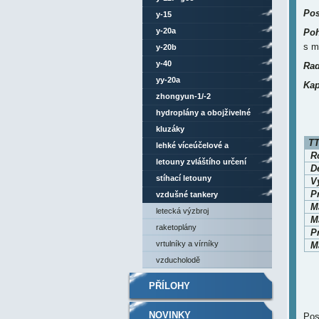
Pos
y-15
y-20a
Poh
s m
y-20b
y-40
Rad
yy-20a
Kap
zhongyun-1/-2
hydroplány a obojživelné
letouny
kluzáky
TT
lehké víceúčelové a
Ro
sportovní letouny
letouny zvláštího určení
D
stíhací letouny
V
P
vzdušné tankery
M
letecká výzbroj
Ma
raketoplány
P
vrtulníky a vírníky
Ma
vzducholodě
PŘÍLOHY
NOVINKY
Pos