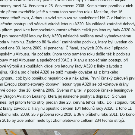
raveny mezi 24. červnem a 25. červencem 2008. Kompletace prvního z nich
zde přitom rozeběhla ještě v srpnu toho samého roku. Mezitím, dne 16.
vence téhož roku, Airbus uzavřel smlouvu se společností HAIG z Harbinu o
lečném postupu při sériové výrobě letounu A320. Na základě zmíněné dohod
a přitom produkce kompozitních konstrukčních celků pro letouny řady A320 (a
 i pro modernější letouny řady A350) následně svěřena nově vybudovanému
odu v Harbinu. Zatímco 80 % akcií zmíněného podniku, který byl uveden do
nosti dne 30. ledna 2009, si ponechali Číňané, zbylých 20% akcií připadlo
opskému Airbusu. Na počátku února toho samého roku došlo též k podpisu
ouvy mezi Airbusem a společností XAC z Xianu o společném postupu při
iové výrobě a zkouškách křídel pro letouny řady A320 z linky závodu z
njinu. Křídla pro čínské A320 se totiž musely dovážet až z britského
ughtonu, což bylo poněkud nepraktické a nákladné. První čínský zároveň prv
o Evropu zkompletovaný dopravní letoun typu A320 se od vzletové dráhy
rvé odlepil dne 18. května 2009. Svému majiteli v podobě čínské leasingové
my Dragon Aviation Leasing, která jej následně poskytla dopravci Sichuan
lines, byl přitom tento stroj předán dne 23. června téhož roku. Do listopadu ro
2 brány závodu z Tianjinu opustilo celkem 104 letounů řady A320, z toho 11
růběhu roku 2009, 26 v průběhu roku 2010 a 36 v průběhu roku 2011. Do konc
u 2016 by zde přitom mělo být zkompletováno celkem 284 těchto strojů.