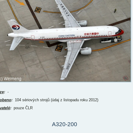
ze
:
-
obeno
:
104 sériových strojů (údaj z listopadu roku 2012)
vatelé
:
pouze ČLR
A320-200