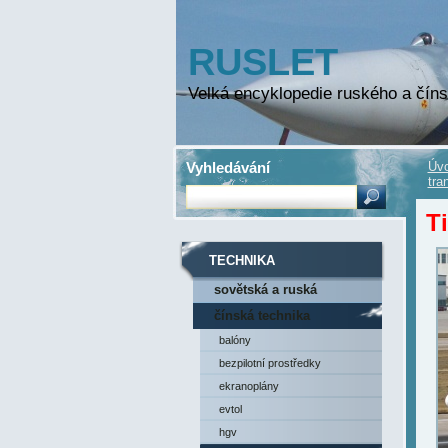
RUSLET
Velká encyklopedie ruského a číns
Vyhledávání
Úvo
tra
T
TECHNIKA
sovětská a ruská
technika
čínská technika
balóny
bezpilotní prostředky
ekranoplány
evtol
hgv