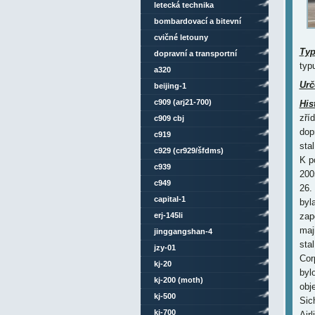
letecká technika
bombardovací a bitevní
letouny
cvičné letouny
Ty
dopravní a transportní
typ
letouny
a320
Urč
beijing-1
c909 (arj21-700)
His
zří
c909 cbj
dop
c919
sta
c929 (cr929/šfdms)
K p
c939
200
c949
26.
capital-1
byl
erj-145li
zap
maj
jinggangshan-4
sta
jzy-01
Cor
kj-20
byl
kj-200 (moth)
obj
kj-500
Sic
kj-700
Air