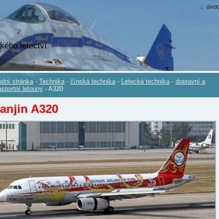
úvod
kého letectví
dní stránka
-
Technika
-
čínská technika
-
Letecká technika
-
dopravní a
nsportní letouny
-
A320
ianjin A320