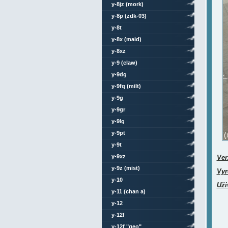
y-8jz (mork)
y-8p (zdk-03)
y-8t
y-8x (maid)
y-8xz
y-9 (claw)
y-9dg
y-9fq (milt)
y-9g
y-9gr
y-9lg
y-9pt
y-9t
y-9xz
Ver
y-9z (mist)
Vyr
y-10
Uži
y-11 (chan a)
y-12
y-12f
y-12f "geo"