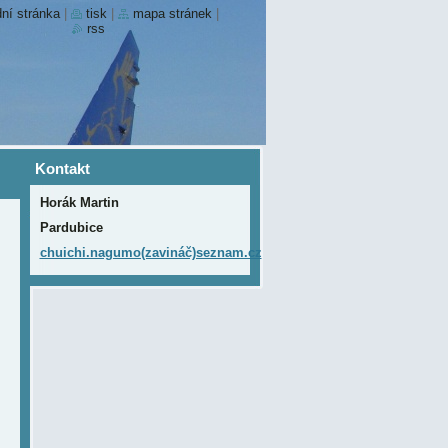
ní stránka
|
tisk
|
mapa stránek
|
rss
Kontakt
Horák Martin
Pardubice
chuichi.nagumo(zavináč)seznam.cz