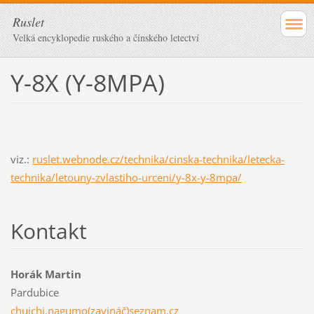
Ruslet
Velká encyklopedie ruského a čínského letectví
Y-8X (Y-8MPA)
viz.:
ruslet.webnode.cz/technika/cinska-technika/letecka-
technika/letouny-zvlastiho-urceni/y-8x-y-8mpa/
Kontakt
Horák Martin
Pardubice
chuichi.nagumo(zavináč)seznam.cz