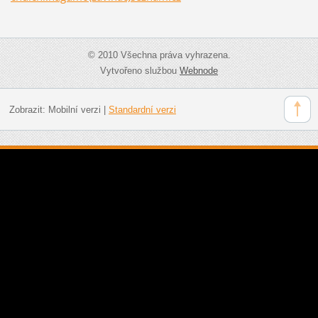
© 2010 Všechna práva vyhrazena.
Vytvořeno službou
Webnode
Zobrazit:
Mobilní verzi
|
Standardní verzi