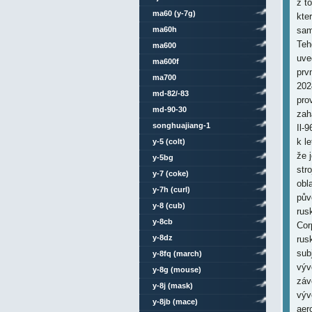
z t
ma60 (y-7g)
kte
ma60h
sam
Teh
ma600
uve
ma600f
prv
ma700
202
md-82/-83
pro
md-90-30
zah
songhuajiang-1
Il-
k l
y-5 (colt)
že 
y-5bg
str
y-7 (coke)
obl
y-7h (curl)
pův
y-8 (cub)
rus
y-8cb
Cor
y-8dz
rus
sub
y-8fq (march)
výv
y-8g (mouse)
záv
y-8j (mask)
výv
y-8jb (mace)
aer