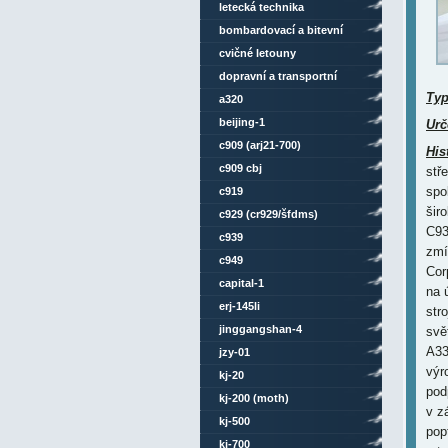
letecká technika
bombardovací a bitevní
letouny
cvičné letouny
dopravní a transportní
Ty
letouny
a320
beijing-1
Urč
c909 (arj21-700)
His
c909 cbj
stř
spo
c919
šir
c929 (cr929/šfdms)
C93
c939
zmí
c949
Cor
capital-1
na 
erj-145li
str
jinggangshan-4
svě
A33
jzy-01
výr
kj-20
pod
kj-200 (moth)
v z
kj-500
pop
kj-700