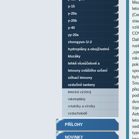
Mez
y-15
let
y-20a
(Ce
y-20b
sta
vzl
y-40
COV
yy-20a
Dal
zhongyun-1/-2
rus
hydroplány a obojživelné
„sp
letouny
kluzáky
rok
lehké víceúčelové a
pok
spo
sportovní letouny
letouny zvláštího určení
byl
stíhací letouny
Sou
vzdušné tankery
pře
letecká výzbroj
pod
raketoplány
dvo
vrtulníky a vírníky
šíp
vzducholodě
Air
let
PŘÍLOHY
sed
typ
NOVINKY
let