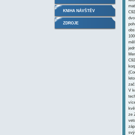
mat
KNIHA NÁVŠTĚV
C92
dvo
ZDROJE
poh
obs
100
měl
jed
Mem
C92
kor
(Co
let
zač
V k
tec
víc
kvě
ze 
vet
záp
svý