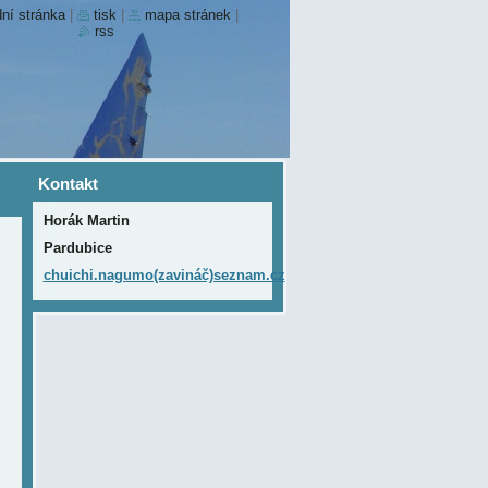
ní stránka
|
tisk
|
mapa stránek
|
rss
Kontakt
Horák Martin
Pardubice
chuichi.nagumo(zavináč)seznam.cz