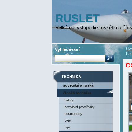
RUSLET
Velká encyklopedie ruského a číns
Vyhledávání
Úvo
tra
C
TECHNIKA
sovětská a ruská
technika
čínská technika
balóny
bezpilotní prostředky
ekranoplány
evtol
hgv