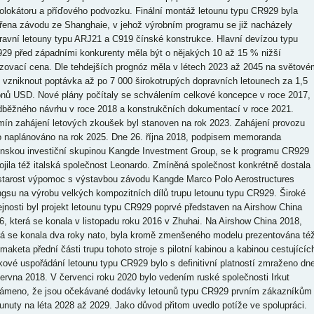
iolokátoru a příďového podvozku. Finální montáž letounu typu CR929 byla
řena závodu ze Shanghaie, v jehož výrobním programu se již nacházely
ravní letouny typu ARJ21 a C919 čínské konstrukce. Hlavní devízou typu
29 před západními konkurenty měla být o nějakých 10 až 15 % nižší
izovací cena. Dle tehdejších prognóz měla v létech 2023 až 2045 na světové
u vzniknout poptávka až po 7 000 širokotrupých dopravních letounech za 1,5
iónů USD. Nové plány počítaly se schválením celkové koncepce v roce 2017,
dběžného návrhu v roce 2018 a konstrukčních dokumentací v roce 2021.
mín zahájení letových zkoušek byl stanoven na rok 2023. Zahájení provozu
o naplánováno na rok 2025. Dne 26. října 2018, podpisem memoranda
ínskou investiční skupinou Kangde Investment Group, se k programu CR929
pojila též italská společnost Leonardo. Zmíněná společnost konkrétně dostala
starost výpomoc s výstavbou závodu Kangde Marco Polo Aerostructures
ngsu na výrobu velkých kompozitních dílů trupu letounu typu CR929. Široké
ejnosti byl projekt letounu typu CR929 poprvé představen na Airshow China
6, která se konala v listopadu roku 2016 v Zhuhai. Na Airshow China 2018,
rá se konala dva roky nato, byla kromě zmenšeného modelu prezentována té
 maketa přední části trupu tohoto stroje s pilotní kabinou a kabinou cestujícíc
kové uspořádání letounu typu CR929 bylo s definitivní platností zmraženo dn
června 2018. V červenci roku 2020 bylo vedením ruské společnosti Irkut
ámeno, že jsou očekávané dodávky letounů typu CR929 prvním zákazníkům
unuty na léta 2028 až 2029. Jako důvod přitom uvedlo potíže ve spolupráci.