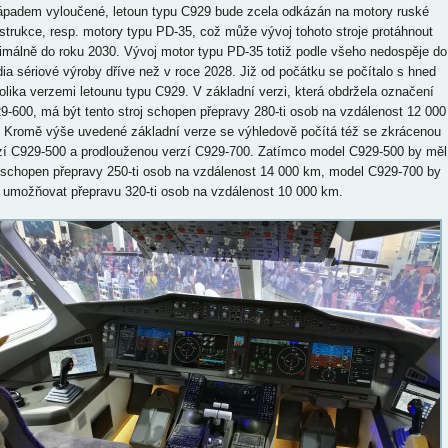
ápadem vyloučené, letoun typu C929 bude zcela odkázán na motory ruské
strukce, resp. motory typu PD-35, což může vývoj tohoto stroje protáhnout
imálně do roku 2030. Vývoj motor typu PD-35 totiž podle všeho nedospěje do
dia sériové výroby dříve než v roce 2028. Již od počátku se počítalo s hned
olika verzemi letounu typu C929. V základní verzi, která obdržela označení
9-600, má být tento stroj schopen přepravy 280-ti osob na vzdálenost 12 000
 Kromě výše uvedené základní verze se výhledově počítá též se zkrácenou
zí C929-500 a prodlouženou verzí C929-700. Zatímco model C929-500 by měl
 schopen přepravy 250-ti osob na vzdálenost 14 000 km, model C929-700 by
 umožňovat přepravu 320-ti osob na vzdálenost 10 000 km.