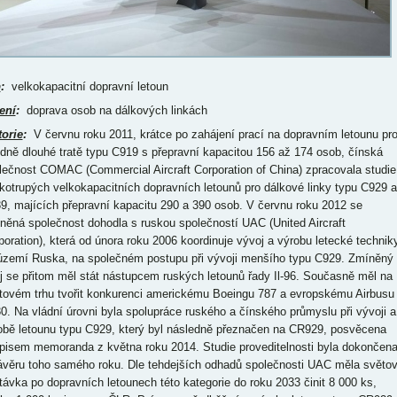
p
:
velkokapacitní dopravní letoun
ení
:
doprava osob na dálkových linkách
torie
:
V červnu roku 2011, krátce po zahájení prací na dopravním letounu pr
edně dlouhé tratě typu C919 s přepravní kapacitou 156 až 174 osob, čínská
lečnost COMAC (Commercial Aircraft Corporation of China) zpracovala studie
okotrupých velkokapacitních dopravních letounů pro dálkové linky typu C929 a
9, majících přepravní kapacitu 290 a 390 osob. V červnu roku 2012 se
něná společnost dohodla s ruskou společností UAC (United Aircraft
poration), která od února roku 2006 koordinuje vývoj a výrobu letecké technik
území Ruska, na společném postupu při vývoji menšího typu C929. Zmíněný
oj se přitom měl stát nástupcem ruských letounů řady Il-96. Současně měl na
tovém trhu tvořit konkurenci americkému Boeingu 787 a evropskému Airbusu
0. Na vládní úrovni byla spolupráce ruského a čínského průmyslu při vývoji a
obě letounu typu C929, který byl následně přeznačen na CR929, posvěcena
pisem memoranda z května roku 2014. Studie proveditelnosti byla dokončen
ávěru toho samého roku. Dle tehdejších odhadů společnosti UAC měla světo
távka po dopravních letounech této kategorie do roku 2033 činit 8 000 ks,