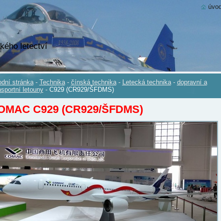
úvod
kého letectví
dní stránka
-
Technika
-
čínská technika
-
Letecká technika
-
dopravní a
nsportní letouny
-
C929 (CR929/ŠFDMS)
OMAC C929 (CR929/ŠFDMS)