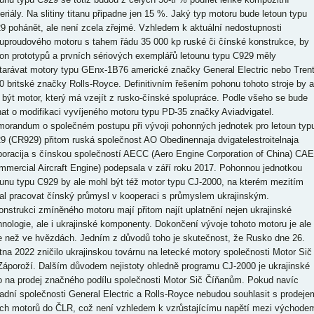
eriály. Na slitiny titanu připadne jen 15 %. Jaký typ motoru bude letoun typu
9 pohánět, ale není zcela zřejmé. Vzhledem k aktuální nedostupnosti
uproudového motoru s tahem řádu 35 000 kp ruské či čínské konstrukce, by
on prototypů a prvních sériových exemplářů letounu typu C929 měly
tarávat motory typu GEnx-1B76 americké značky General Electric nebo Tren
0 britské značky Rolls-Royce. Definitivním řešením pohonu tohoto stroje by a
 být motor, který má vzejít z rusko-čínské spolupráce. Podle všeho se bude
nat o modifikaci vyvíjeného motoru typu PD-35 značky Aviadvigatel.
orandum o společném postupu při vývoji pohonných jednotek pro letoun typ
9 (CR929) přitom ruská společnost AO Obedinennaja dvigatelestroitelnaja
poracija s čínskou společností AECC (Aero Engine Corporation of China) CAE
mmercial Aircraft Engine) podepsala v září roku 2017. Pohonnou jednotkou
ounu typu C929 by ale mohl být též motor typu CJ-2000, na kterém mezitím
al pracovat čínský průmysl v kooperaci s průmyslem ukrajinským.
onstrukci zmíněného motoru mají přitom najít uplatnění nejen ukrajinské
hnologie, ale i ukrajinské komponenty. Dokončení vývoje tohoto motoru je ale
e než ve hvězdách. Jedním z důvodů toho je skutečnost, že Rusko dne 26.
tna 2022 zničilo ukrajinskou továrnu na letecké motory společnosti Motor Sič
Záporoží. Dalším důvodem nejistoty ohledně programu CJ-2000 je ukrajinské
o na prodej značného podílu společnosti Motor Sič Číňanům. Pokud navíc
adní společnosti General Electric a Rolls-Royce nebudou souhlasit s prodeje
ch motorů do ČLR, což není vzhledem k vzrůstajícímu napětí mezi východe