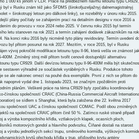
oho 1 000 ks jenom v ČLR. Práce na předběžném návrhu letounu typu CR929,
rý byl v Rusku znám též jako ŠFDMS (širokofjuzeljažnyj dalnemagistralnyj
olet = širokotrupý letoun pro dálkové linky), se rozeběhly v únoru roku 2015.
dejší plány počítaly se zahájením prací na detailním designu v roce 2016 a
dením do provozu v roce 2024 nebo 2025. V červnu roku 2015 byl termín
ního letu stanoven na rok 2021 a termín zahájení dodávek zákazníkům na rok
4. Na konci roku 2016 byly nicméně tyto plány revidovány. Termín uvedení d
vozu byl přitom posunut na rok 2027. Mezitím, v roce 2015, byl v Rusku
ájen vývoj pokročilé modifikace letounu typu Il-96, která vešla ve známost ja
96-400M. Zmíněný stroj měl přitom tvořit cenově dostupnější alternativu
etounu typu CR929. Další devízou letounu typu Il-96-400M měla být skutečnos
je sestaven výhradně ze součástek vyráběných v Rusku. Produkce tohoto
oje se ale nakonec omezí na pouhé dva exempláře. První z nich se přitom do
ak napoprvé vydal dne 1. listopadu 2023, se značným zpožděním proti
odním plánům. Veškeré práce na téma CR929 byly zpočátku koordinovány
ko-čínskou společností CRAIC (China-Russia Commercial Aircraft Internationa
poration) se sídlem s Shanghai, která byla založena dne 22. května 2017
kou společností UAC a čínskou společností COMAC. Podíl obou zmíněných
jektů na společnosti CRAIC přitom činil 50 %. Zatímco ruské straně připadl
oj a výroba kompozitního křídla, vztlakových klapek, ocasních ploch,
ěsníků motorových gondol a hlavního podvozku, Číňané dostali na starost
oj a výrobu jednotlivých sekcí trupu, směrového kormidla, výškových kormide
odynamických krytů přechodu křídla v trup, příďového krytu antény