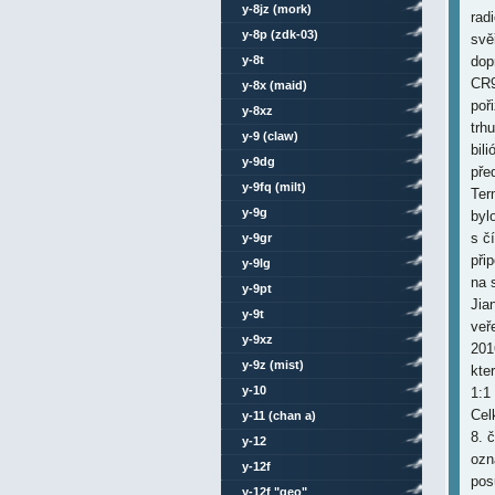
y-8jz (mork)
rad
y-8p (zdk-03)
svě
y-8t
dop
CR9
y-8x (maid)
poř
y-8xz
trh
y-9 (claw)
bil
y-9dg
pře
y-9fq (milt)
Ter
y-9g
byl
s č
y-9gr
při
y-9lg
na 
y-9pt
Jia
y-9t
veř
y-9xz
201
y-9z (mist)
kte
y-10
1:1
Cel
y-11 (chan a)
8. 
y-12
ozn
y-12f
pos
y-12f "geo"