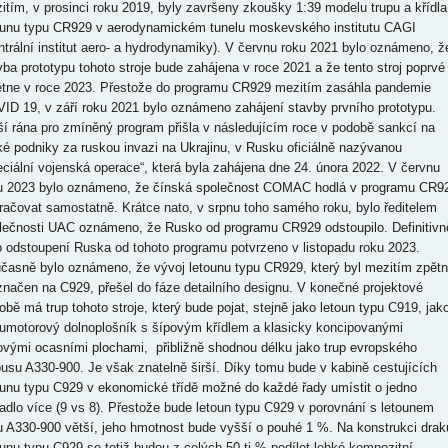
itím, v prosinci roku 2019, byly završeny zkoušky 1:39 modelu trupu a křídla
ounu typu CR929 v aerodynamickém tunelu moskevského institutu CAGI
ntrální institut aero- a hydrodynamiky). V červnu roku 2021 bylo oznámeno, ž
vba prototypu tohoto stroje bude zahájena v roce 2021 a že tento stroj poprvé
étne v roce 2023. Přestože do programu CR929 mezitím zasáhla pandemie
ID 19, v září roku 2021 bylo oznámeno zahájení stavby prvního prototypu.
ší rána pro zmíněný program přišla v následujícím roce v podobě sankcí na
ké podniky za ruskou invazi na Ukrajinu, v Rusku oficiálně nazývanou
eciální vojenská operace“, která byla zahájena dne 24. února 2022. V červnu
u 2023 bylo oznámeno, že čínská společnost COMAC hodlá v programu CR9
račovat samostatně. Krátce nato, v srpnu toho samého roku, bylo ředitelem
lečnosti UAC oznámeno, že Rusko od programu CR929 odstoupilo. Definitivn
o odstoupení Ruska od tohoto programu potvrzeno v listopadu roku 2023.
časně bylo oznámeno, že vývoj letounu typu CR929, který byl mezitím zpět
značen na C929, přešel do fáze detailního designu. V konečné projektové
obě má trup tohoto stroje, který bude pojat, stejně jako letoun typu C919, jak
umotorový dolnoplošník s šípovým křídlem a klasicky koncipovanými
ovými ocasními plochami, přibližně shodnou délku jako trup evropského
busu A330-900. Je však znatelně širší. Díky tomu bude v kabině cestujících
ounu typu C929 v ekonomické třídě možné do každé řady umístit o jedno
adlo více (9 vs 8). Přestože bude letoun typu C929 v porovnání s letounem
u A330-900 větší, jeho hmotnost bude vyšší o pouhé 1 %. Na konstrukci drak
ounu typu C929 se totiž budou z celých 50-ti % podílet lehké kompozitní