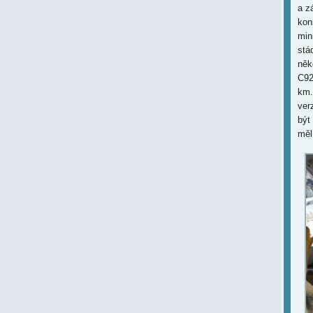
a z
kon
min
stá
něk
C92
km.
ver
být
měl