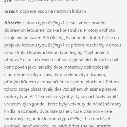
Určení
:
doprava osob na místních linkách
Historie
:
Letoun typu
Beijing-1
se stal vůbec prvním
dopravním letounem čínské konstrukce. Prototyp tohoto
stroje byl postaven BIA (Beijing Aviation Institute). Práce na
projektu letounu typu
Beijing-1
se přitom rozeběhly v únoru
roku 1958. Dopravní letoun typu
Beijing-1
byl určen k
přepravě osmi až deseti osob na regionálních linkách a byl
koncipován jako nevelký dvoumotorový dolnoplošník
s poměrně krátkým zavalitým vřetenovitým trupem,
přímým křídlem a konvenčními ocasními plochami. Pohon
tohoto stroje obstarávaly dva vzduchem chlazené pístové
motory typu Al-14 sovětské výroby. Ty se nacházely uvnitř
vřetenovitých gondol, které byly vetknuty do náběžné hrany
křídla, a roztáčely dvoulisté tažné vrtule. Zatímco v čele
motorových gondol letounu typu
Beijing-1
se nacházel
kruhový lapač vzduchu, na jejich hřbetu se byl umístěn