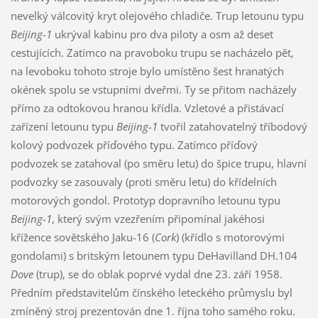
nevelký válcovitý kryt olejového chladiče. Trup letounu typu
Beijing-1
ukrýval kabinu pro dva piloty a osm až deset
cestujících. Zatímco na pravoboku trupu se nacházelo pět,
na levoboku tohoto stroje bylo umístěno šest hranatých
okének spolu se vstupními dveřmi. Ty se přitom nacházely
přímo za odtokovou hranou křídla. Vzletové a přistávací
zařízení letounu typu
Beijing-1
tvořil zatahovatelný tříbodový
kolový podvozek příďového typu. Zatímco příďový
podvozek se zatahoval (po směru letu) do špice trupu, hlavní
podvozky se zasouvaly (proti směru letu) do křídelních
motorových gondol. Prototyp dopravního letounu typu
Beijing-1
, který svým vzezřením připomínal jakéhosi
křížence sovětského Jaku-16 (
Cork
) (křídlo s motorovými
gondolami) s britským letounem typu DeHavilland DH.104
Dove
(trup), se do oblak poprvé vydal dne 23. září 1958.
Předním představitelům čínského leteckého průmyslu byl
zmíněný stroj prezentován dne 1. října toho samého roku.