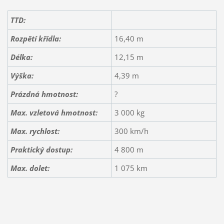
TTD:
Rozpětí křídla:
16,40 m
Délka:
12,15 m
Výška:
4,39 m
Prázdná hmotnost:
?
Max. vzletová hmotnost:
3 000 kg
Max. rychlost:
300 km/h
Praktický dostup:
4 800 m
Max. dolet:
1 075 km