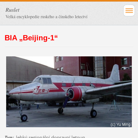
Ruslet
Velká encyklopedie ruského a čínského letectví
BIA „Beijing-1“
Typ
:
lehký regionální dopravní letoun