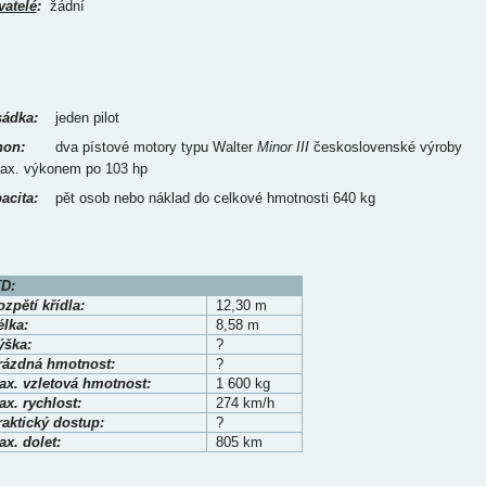
vatelé
:
žádní
ádka:
jeden pilot
on:
dva pístové motory typu Walter
Minor III
československé výroby
ax. výkonem po 103 hp
acita:
pět osob nebo náklad do celkové hmotnosti 640 kg
D:
zpětí křídla:
12,30 m
élka:
8,58 m
ýška:
?
rázdná hmotnost:
?
ax. vzletová hmotnost:
1 600 kg
x. rychlost:
274 km/h
raktický dostup:
?
x. dolet:
805 km