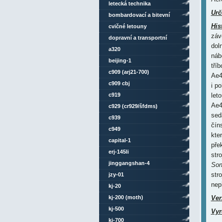
letecká technika
Urč
bombardovací a bitevní
His
letouny
cvičné letouny
záv
dopravní a transportní
dol
letouny
a320
náb
beijing-1
tří
c909 (arj21-700)
Ae4
c909 cbj
i p
c919
let
Ae4
c929 (cr929/šfdms)
sed
c939
čín
c949
kte
capital-1
pře
erj-145li
str
jinggangshan-4
Son
str
jzy-01
nep
kj-20
kj-200 (moth)
Ver
kj-500
Vyr
kj-700