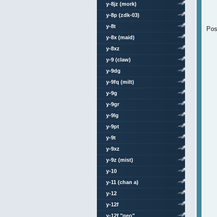
y-8jz (mork)
y-8p (zdk-03)
y-8t
Pos
y-8x (maid)
y-8xz
y-9 (claw)
y-9dg
y-9fq (milt)
y-9g
y-9gr
y-9lg
y-9pt
y-9t
y-9xz
y-9z (mist)
y-10
y-11 (chan a)
y-12
y-12f
y-12f "geo"