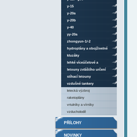
y-15
y-20a
y-20b
y-40
yy-20a
zhongyun-1/-2
hydroplány a obojživelné
letouny
kluzáky
lehké víceúčelové a
sportovní letouny
letouny zvláštího určení
stíhací letouny
vzdušné tankery
letecká výzbroj
raketoplány
vrtulníky a vírníky
vzducholodě
PŘÍLOHY
NOVINKY