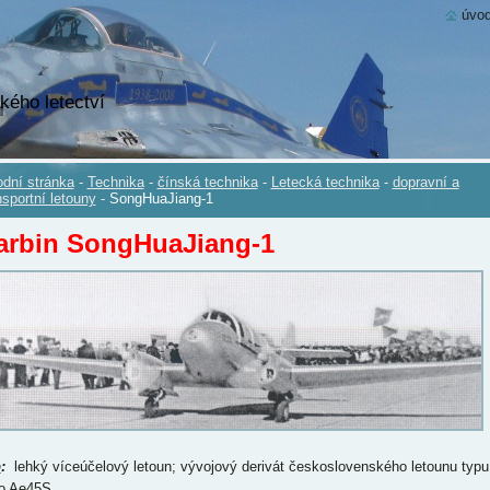
úvod
kého letectví
dní stránka
-
Technika
-
čínská technika
-
Letecká technika
-
dopravní a
nsportní letouny
-
SongHuaJiang-1
arbin SongHuaJiang-1
p
:
lehký víceúčelový letoun; vývojový derivát československého letounu typu
o Ae45S