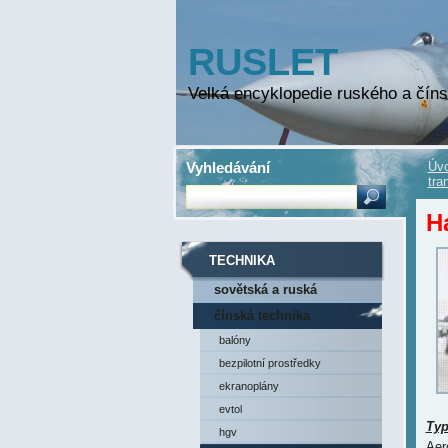
RUSLET
Velká encyklopedie ruského a číns
Vyhledávání
Úvo
tra
H
TECHNIKA
sovětská a ruská
technika
čínská technika
balóny
bezpilotní prostředky
ekranoplány
evtol
Ty
hgv
Aer