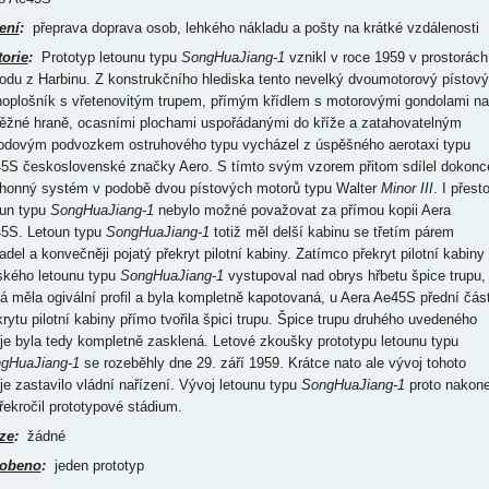
ení
:
přeprava doprava osob, lehkého nákladu a pošty na krátké vzdálenosti
torie
:
Prototyp letounu typu
SongHuaJiang-1
vznikl v roce 1959 v prostorách
odu z Harbinu. Z konstrukčního hlediska tento nevelký dvoumotorový pístový
noplošník s vřetenovitým trupem, přímým křídlem s motorovými gondolami na
ěžné hraně, ocasními plochami uspořádanými do kříže a zatahovatelným
bodovým podvozkem ostruhového typu vycházel z úspěšného aerotaxi typu
5S československé značky Aero. S tímto svým vzorem přitom sdílel dokonc
ohonný systém v podobě dvou pístových motorů typu Walter
Minor III
. I přest
oun typu
SongHuaJiang-1
nebylo možné považovat za přímou kopii Aera
5S. Letoun typu
SongHuaJiang-1
totiž měl delší kabinu se třetím párem
adel a konvečněji pojatý překryt pilotní kabiny. Zatímco překryt pilotní kabiny
ského letounu typu
SongHuaJiang-1
vystupoval nad obrys hřbetu špice trupu,
rá měla ogivální profil a byla kompletně kapotovaná, u Aera Ae45S přední čás
krytu pilotní kabiny přímo tvořila špici trupu. Špice trupu druhého uvedeného
oje byla tedy kompletně zasklená. Letové zkoušky prototypu letounu typu
gHuaJiang-1
se rozeběhly dne 29. září 1959. Krátce nato ale vývoj tohoto
oje zastavilo vládní nařízení. Vývoj letounu typu
SongHuaJiang-1
proto nakon
řekročil prototypové stádium.
ze
:
žádné
obeno
:
jeden prototyp