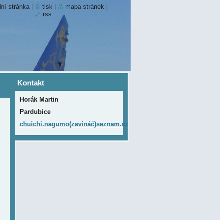
ní stránka
|
tisk
|
mapa stránek
|
rss
Kontakt
Horák Martin
Pardubice
chuichi.nagumo(zavináč)seznam.cz