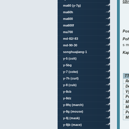
Uži
ma60 (y-7g)
ma60h
ma600
ma600f
Pos
ma700
md-82/-83
Poh
s m
md-90-30
songhuajiang-1
Kap
y-5 (colt)
y-5bg
y-7 (coke)
TT
y-7h (curl)
Ro
y-8 (cub)
D
V
y-8cb
P
y-8dz
M
y-8fq (march)
Ma
y-8g (mouse)
P
Ma
y-8j (mask)
y-8jb (mace)