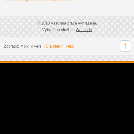
© 2010 Všechna práva vyhrazena.
Vytvořeno službou
Webnode
Zobrazit:
Mobilní verzi
|
Standardní verzi