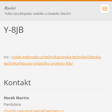
Ruslet
Velká encyklopedie ruského a čínského letectví
Y-8JB
viz.:
ruslet.webnode.cz/technika/cinska-technika/letecka-
technika/letouny-zvlastiho-urceni/y-8jb/
Kontakt
Horák Martin
Pardubice
chuichi.nagumo(zavináč)seznam.cz