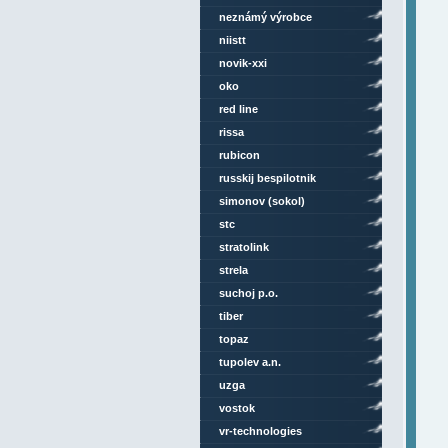
neznámý výrobce
niistt
novik-xxi
oko
red line
rissa
rubicon
russkij bespilotnik
simonov (sokol)
stc
stratolink
strela
suchoj p.o.
tiber
topaz
tupolev a.n.
uzga
vostok
vr-technologies