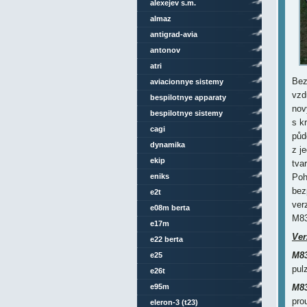
alexejev s.m.
almaz
antigrad-avia
antonov
atri
Bez
aviacionnye sistemy
vzd
bespilotnye apparaty
nov
bespilotnye sistemy
s k
cagi
půd
dynamika
z j
ekip
tva
eniks
Poh
bez
e2t
ver
e08m berta
M83
e17m
Ver
e22 berta
M8
e25
pul
e26t
e95m
M8
pro
eleron-3 (t23)