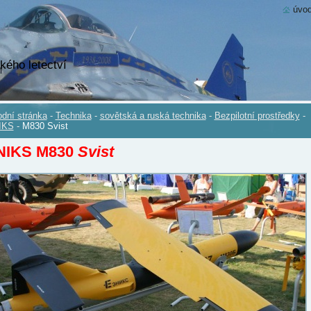
úvod
kého letectví
dní stránka
-
Technika
-
sovětská a ruská technika
-
Bezpilotní prostředky
-
IKS
-
M830 Svist
NIKS M830
Svist