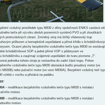
pilotní vzdušný prostředek typu M830 z dílny společnosti ENIKS zastává roli
ušného terče při výcviku obsluh pozemních systémů PVO a při zkouškách
ých protivzdušných zbraní. Zmíněný stroj má štíhlý vřetenovitý trup
ruhovým průřezem a hornoplošně uspořádané a přímé křídlo s lichoběžníkov
orysem. Ocasní plochy bezpilotního vzdušného terče typu M830 se sestávají
edné lichoběžníkové SOP a jedné přímé VOP s půdorysem ve
ru lichoběžníku a zaujímají vzájemné uspořádání do tvaru písmene „T“.
onná jednotka tohoto stroje je vestavěna do zadní části trupu. Pohon
pilotního vzdušného terče typu M830 obstarává buďto proudový motor (ve
zi M830B) nebo pulzační motor (ve verzi M830A). Bezpilotní vzdušný terč typ
0 vzlétá z vozíku a přistává na padáku.
ze
:
30A
– modifikace bezpilotního vzdušného terče typu M830 s instalací
začního motoru
30B
– modifikace bezpilotního vzdušného terče typu M830 s instalací
udového motoru