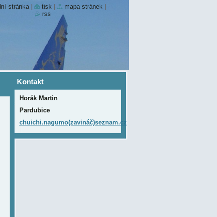
ní stránka
|
tisk
|
mapa stránek
|
rss
Kontakt
Horák Martin
Pardubice
chuichi.nagumo(zavináč)seznam.cz