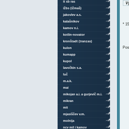
it sb ras
Vy
ižbs (ižmaš)
jakovlev a.s.
kalašnikov
* 15
kamov n.i.
kotlin-novator
kronštadt (tranzas)
Pos
kulon
kumapp
kupol
lavočkin s.a.
luč
m.a.k.
mai
mikojan a.i. a gurjevič m.i.
mikran
mit
mjasiščev v.m.
molnija
ncv mil i kamov