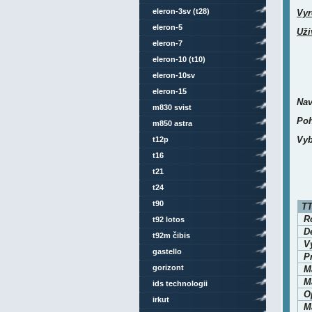
eleron-3sv (t28)
Vyr
eleron-5
Uži
eleron-7
eleron-10 (t10)
eleron-10sv
eleron-15
Nav
m830 svist
Poh
m850 astra
Vyb
t12p
t16
t21
t24
t90
TT
Ro
t92 lotos
D
t92m čibis
V
gastello
P
gorizont
M
Ma
ids technologii
O
irkut
Ma