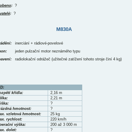
obeno
:
?
vatelé
:
?
M830A
ádění:
inerciání + rádiové-povelové
on:
jeden pulzační motor neznámého typu
avení:
radiolokační odrážeč (užitečné zatížení tohoto stroje činí 4 kg)
D:
zpětí křídla:
2,16 m
élka:
2,21 m
ýška:
?
rázdná hmotnost:
?
ax. vzletová hmotnost:
25 kg
x. rychlost:
220 km/h
perační výška:
200 až 3 000 m
x. dolet:
?