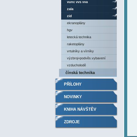
vunc vvs vva
zala
zid
ekranoplány
hgv
letecká technika
raketoplány
vrtulníky a vírníky
výzbroj+podvěs.vybavení
vzducholodě
čínská technika
PŘÍLOHY
NOVINKY
KNIHA NÁVŠTĚV
ZDROJE