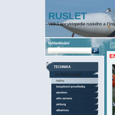
RUSLET
Velká encyklopedie ruského a číns
Vyhledávání
Úvo
EN
E
TECHNIKA
sovětská a ruská
technika
balóny
bezpilotní prostředky
aerokon
afm-servers
airburg
albatross