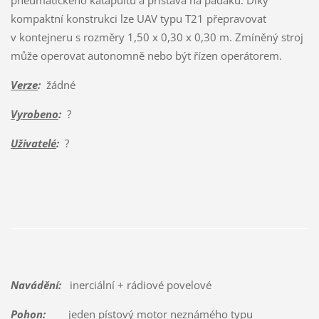
pneumatického katapultu a přistává na padáku. Díky
kompaktní konstrukci lze UAV typu T21 přepravovat
v kontejneru s rozměry 1,50 x 0,30 x 0,30 m. Zmíněný stroj
může operovat autonomně nebo být řízen operátorem.
Verze
:
žádné
Vyrobeno
:
?
Uživatelé
:
?
Navádění:
inerciální + rádiové povelové
Pohon:
jeden pístový motor neznámého typu