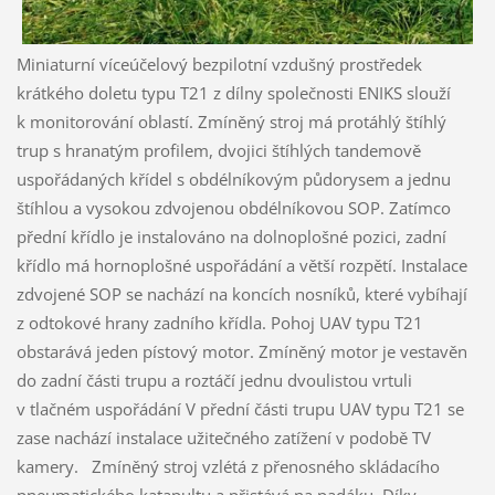
Miniaturní víceúčelový bezpilotní vzdušný prostředek
krátkého doletu typu T21 z dílny společnosti ENIKS slouží
k monitorování oblastí. Zmíněný stroj má protáhlý štíhlý
trup s hranatým profilem, dvojici štíhlých tandemově
uspořádaných křídel s obdélníkovým půdorysem a jednu
štíhlou a vysokou zdvojenou obdélníkovou SOP. Zatímco
přední křídlo je instalováno na dolnoplošné pozici, zadní
křídlo má hornoplošné uspořádání a větší rozpětí. Instalace
zdvojené SOP se nachází na koncích nosníků, které vybíhají
z odtokové hrany zadního křídla. Pohoj UAV typu T21
obstarává jeden pístový motor. Zmíněný motor je vestavěn
do zadní části trupu a roztáčí jednu dvoulistou vrtuli
v tlačném uspořádání V přední části trupu UAV typu T21 se
zase nachází instalace užitečného zatížení v podobě TV
kamery. Zmíněný stroj vzlétá z přenosného skládacího