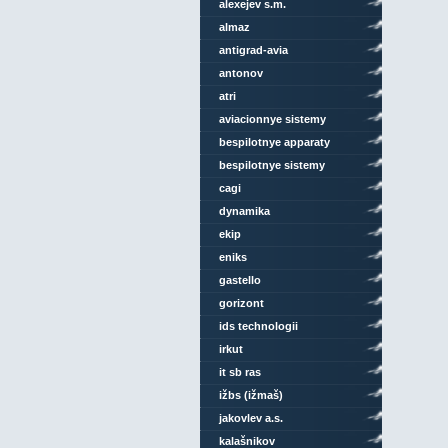
alexejev s.m.
almaz
antigrad-avia
antonov
atri
aviacionnye sistemy
bespilotnye apparaty
bespilotnye sistemy
cagi
dynamika
ekip
eniks
gastello
gorizont
ids technologii
irkut
it sb ras
ižbs (ižmaš)
jakovlev a.s.
kalašnikov