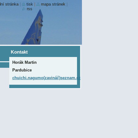
ní stránka
|
tisk
|
mapa stránek
|
rss
Kontakt
Horák Martin
Pardubice
chuichi.nagumo(zavináč)seznam.cz