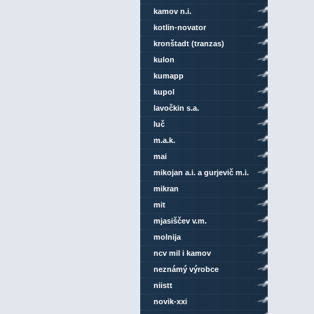
kamov n.i.
kotlin-novator
kronštadt (tranzas)
kulon
kumapp
kupol
lavočkin s.a.
luč
m.a.k.
mai
mikojan a.i. a gurjevič m.i.
mikran
mit
mjasiščev v.m.
molnija
ncv mil i kamov
neznámý výrobce
niistt
novik-xxi