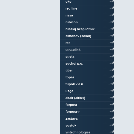
oko
red line
rissa
rubicon
russkij bespilotnik
simonov (sokol)
stc
stratolink
strela
suchoj p.o.
tiber
topaz
tupolev a.n.
uzga
altair (altius)
forpost
forpost-r
zastava
vostok
vr-technologies