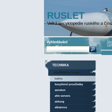
RUSLET
Velká encyklopedie ruského a číns
Vyhledávání
Úvo
UZ
TECHNIKA
sovětská a ruská
technika
balóny
bezpilotní prostředky
aerokon
afm-servers
airburg
albatross