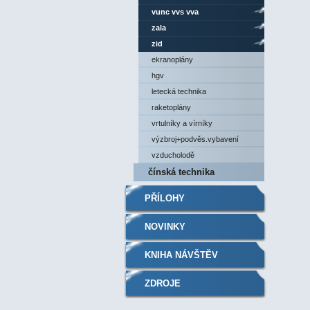
vunc vvs vva
zala
zid
ekranoplány
hgv
letecká technika
raketoplány
vrtulníky a vírníky
výzbroj+podvěs.vybavení
vzducholodě
čínská technika
PŘÍLOHY
NOVINKY
KNIHA NÁVŠTĚV
ZDROJE