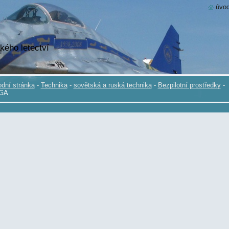
úvod
kého letectví
dní stránka
-
Technika
-
sovětská a ruská technika
-
Bezpilotní prostředky
-
GA